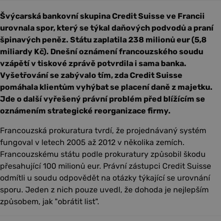
Švýcarská bankovní skupina Credit Suisse ve Francii
urovnala spor, který se týkal daňových podvodů a praní
špinavých peněz. Státu zaplatila 238 milionů eur (5,8
miliardy Kč). Dnešní oznámení francouzského soudu
vzápětí v tiskové zprávě potvrdila i sama banka.
Vyšetřování se zabývalo tím, zda Credit Suisse
pomáhala klientům vyhýbat se placení daně z majetku.
Jde o další vyřešený právní problém před blížícím se
oznámením strategické reorganizace firmy.
Francouzská prokuratura tvrdí, že projednávaný systém
fungoval v letech 2005 až 2012 v několika zemích.
Francouzskému státu podle prokuratury způsobil škodu
přesahující 100 milionů eur. Právní zástupci Credit Suisse
odmítli u soudu odpovědět na otázky týkající se urovnání
sporu. Jeden z nich pouze uvedl, že dohoda je nejlepším
způsobem, jak "obrátit list".