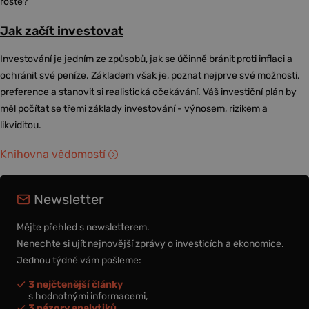
roste?
Jak začít investovat
Investování je jedním ze způsobů, jak se účinně bránit proti inflaci a
ochránit své peníze. Základem však je, poznat nejprve své možnosti,
preference a stanovit si realistická očekávání. Váš investiční plán by
měl počítat se třemi základy investování - výnosem, rizikem a
likviditou.
Knihovna vědomostí
Newsletter
Mějte přehled s newsletterem.
Nenechte si ujít nejnovější zprávy o investicích a ekonomice.
Jednou týdně vám pošleme:
3 nejčtenější články
s hodnotnými informacemi,
3 názory analytiků