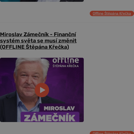
Offline Štěpána Křečka
Miroslav Zámečník - Finanční
systém světa se musí změnit
(OFFLINE Štěpána Křečka)
Offline Štěpána Křečka