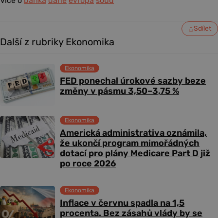
Více o
banka
daně
evropa
soud
Sdílet
Další z rubriky Ekonomika
Ekonomika
FED ponechal úrokové sazby beze
změny v pásmu 3,50–3,75 %
Ekonomika
Americká administrativa oznámila,
že ukončí program mimořádných
dotací pro plány Medicare Part D již
po roce 2026
Ekonomika
Inflace v červnu spadla na 1,5
procenta. Bez zásahů vlády by se