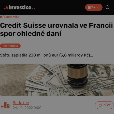
Menu
/
Ekonomika
Credit Suisse urovnala ve Francii
spor ohledně daní
Ekonomika
Státu zaplatila 238 milionů eur (5,8 miliardy Kč)...
Redakce
Sdílet
24. 10. 2022 0:00