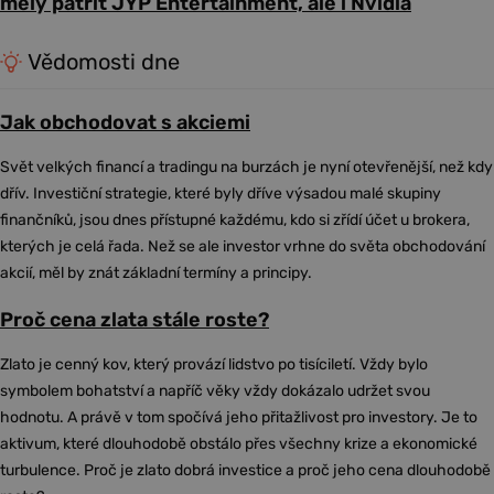
měly patřit JYP Entertainment, ale i Nvidia
Vědomosti dne
Jak obchodovat s akciemi
Svět velkých financí a tradingu na burzách je nyní otevřenější, než kdy
dřív. Investiční strategie, které byly dříve výsadou malé skupiny
finančníků, jsou dnes přístupné každému, kdo si zřídí účet u brokera,
kterých je celá řada. Než se ale investor vrhne do světa obchodování
akcií, měl by znát základní termíny a principy.
Proč cena zlata stále roste?
Zlato je cenný kov, který provází lidstvo po tisíciletí. Vždy bylo
symbolem bohatství a napříč věky vždy dokázalo udržet svou
hodnotu. A právě v tom spočívá jeho přitažlivost pro investory. Je to
aktivum, které dlouhodobě obstálo přes všechny krize a ekonomické
turbulence. Proč je zlato dobrá investice a proč jeho cena dlouhodobě