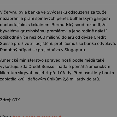
V červnu byla banka ve Švýcarsku odsouzena za to, že
nezabránila praní špinavých peněz bulharským gangem
obchodujícím s kokainem. Bermudský soud rozhodl, že
bývalému gruzínskému premiérovi a jeho rodině náleží
odškodné více než 600 milionů dolarů od divize Credit
Suisse pro životní pojištění, proti čemuž se banka odvolává.
Podobný případ se projednává v Singapuru.
Americké ministerstvo spravedlnosti podle médií také
vyšetřuje, zda Credit Suisse i nadále pomáhá americkým
klientům skrývat majetek před úřady. Před osmi lety banka
zaplatila kvůli daňovým únikům 2,6 miliardy dolarů.
Zdroj: ČTK