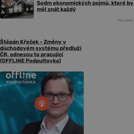
Sedm ekonomických pojmů, které by
měl znát každý
REKLAMA
Štěpán Křeček - Změny v
důchodovém systému předluží
ČR, odnesou to pracující
(OFFLINE Podpultovka)