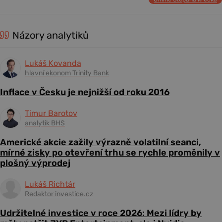
Názory analytiků
Lukáš Kovanda
hlavní ekonom Trinity Bank
Inflace v Česku je nejnižší od roku 2016
Timur Barotov
analytik BHS
Americké akcie zažily výrazně volatilní seanci,
mírné zisky po otevření trhu se rychle proměnily v
plošný výprodej
Lukáš Richtár
Redaktor investice.cz
Udržitelné investice v roce 2026: Mezi lídry by