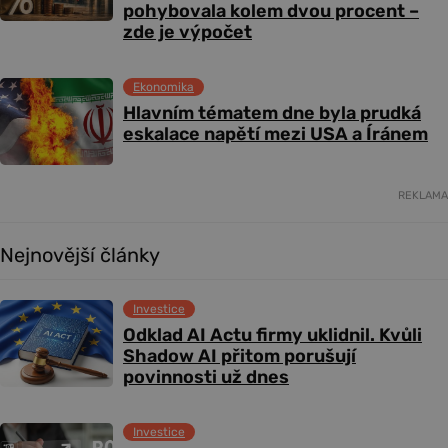
pohybovala kolem dvou procent –
zde je výpočet
Ekonomika
Hlavním tématem dne byla prudká
eskalace napětí mezi USA a Íránem
REKLAMA
Nejnovější články
Investice
Odklad AI Actu firmy uklidnil. Kvůli
Shadow AI přitom porušují
povinnosti už dnes
Investice