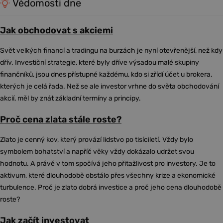
Vědomosti dne
Jak obchodovat s akciemi
Svět velkých financí a tradingu na burzách je nyní otevřenější, než kdy
dřív. Investiční strategie, které byly dříve výsadou malé skupiny
finančníků, jsou dnes přístupné každému, kdo si zřídí účet u brokera,
kterých je celá řada. Než se ale investor vrhne do světa obchodování
akcií, měl by znát základní termíny a principy.
Proč cena zlata stále roste?
Zlato je cenný kov, který provází lidstvo po tisíciletí. Vždy bylo
symbolem bohatství a napříč věky vždy dokázalo udržet svou
hodnotu. A právě v tom spočívá jeho přitažlivost pro investory. Je to
aktivum, které dlouhodobě obstálo přes všechny krize a ekonomické
turbulence. Proč je zlato dobrá investice a proč jeho cena dlouhodobě
roste?
Jak začít investovat