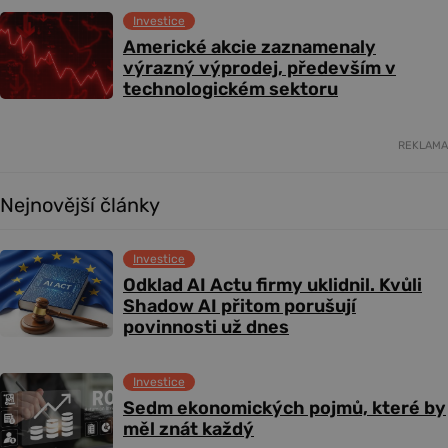
Investice
Americké akcie zaznamenaly
výrazný výprodej, především v
technologickém sektoru
REKLAMA
Nejnovější články
Investice
Odklad AI Actu firmy uklidnil. Kvůli
Shadow AI přitom porušují
povinnosti už dnes
Investice
Sedm ekonomických pojmů, které by
měl znát každý