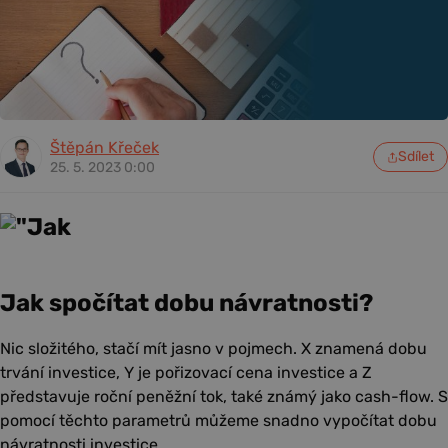
Štěpán Křeček
Sdílet
25. 5. 2023 0:00
Jak spočítat dobu návratnosti?
Nic složitého, stačí mít jasno v pojmech. X znamená dobu
trvání investice, Y je pořizovací cena investice a Z
představuje roční peněžní tok, také známý jako cash-flow. S
pomocí těchto parametrů můžeme snadno vypočítat dobu
návratnosti investice.