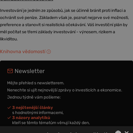
Investování je jedním ze způsobů, jak se účinně bránit proti inflaci a
ochránit své peníze. Základem však je, poznat nejprve své možnosti,
preference a stanovit si realistická očekávání. Váš investiční plán by
měl počítat se třemi základy investování - výnosem, rizikem a
likviditou.
Knihovna vědomostí
Newsletter
Mějte přehled s newsletterem.
Nenechte si ujít nejnovější zprávy o investicích a ekonomice.
Jednou týdně vám pošleme:
3 nejčtenější články
s hodnotnými informacemi,
3 názory analytiků
kteří se těmto tématům věnují každý den,
nová videa a podcasty
×
k prohloubení vašich znalostí.