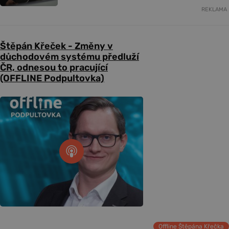
REKLAMA
Štěpán Křeček - Změny v
důchodovém systému předluží
ČR, odnesou to pracující
(OFFLINE Podpultovka)
Offline Štěpána Křečka