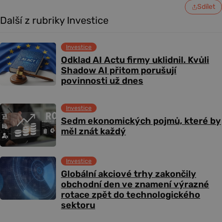
Sdílet
Další z rubriky Investice
Investice
Odklad AI Actu firmy uklidnil. Kvůli
Shadow AI přitom porušují
povinnosti už dnes
Investice
Sedm ekonomických pojmů, které by
měl znát každý
Investice
Globální akciové trhy zakončily
obchodní den ve znamení výrazné
rotace zpět do technologického
sektoru