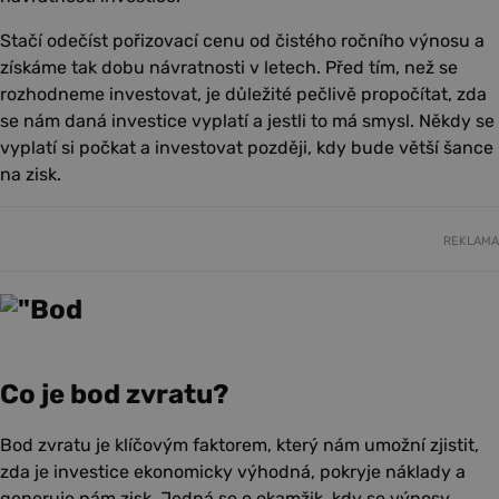
Stačí odečíst pořizovací cenu od čistého ročního výnosu a
získáme tak dobu návratnosti v letech. Před tím, než se
rozhodneme investovat, je důležité pečlivě propočítat, zda
se nám daná investice vyplatí a jestli to má smysl. Někdy se
vyplatí si počkat a investovat později, kdy bude větší šance
na zisk.
REKLAMA
Co je bod zvratu?
Bod zvratu je klíčovým faktorem, který nám umožní zjistit,
zda je investice ekonomicky výhodná, pokryje náklady a
generuje nám zisk. Jedná se o okamžik, kdy se výnosy