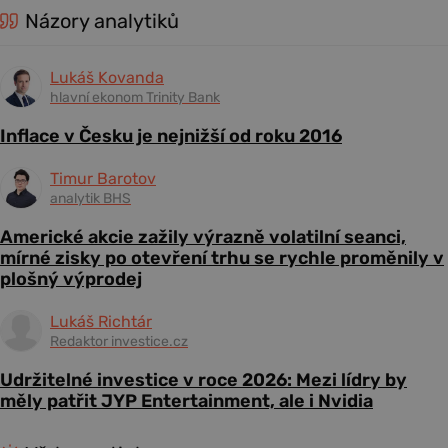
Názory analytiků
Lukáš Kovanda
hlavní ekonom Trinity Bank
Inflace v Česku je nejnižší od roku 2016
Timur Barotov
analytik BHS
Americké akcie zažily výrazně volatilní seanci,
mírné zisky po otevření trhu se rychle proměnily v
plošný výprodej
Lukáš Richtár
Redaktor investice.cz
Udržitelné investice v roce 2026: Mezi lídry by
měly patřit JYP Entertainment, ale i Nvidia