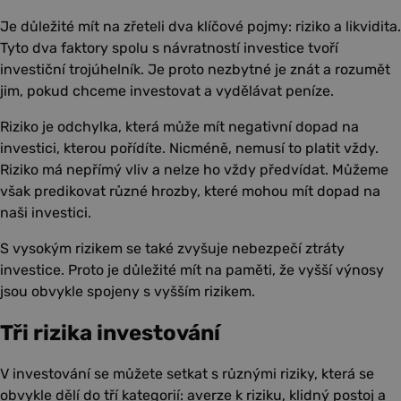
Je důležité mít na zřeteli dva klíčové pojmy: riziko a likvidita.
Tyto dva faktory spolu s návratností investice tvoří
investiční trojúhelník. Je proto nezbytné je znát a rozumět
jim, pokud chceme investovat a vydělávat peníze.
Riziko je odchylka, která může mít negativní dopad na
investici, kterou pořídíte. Nicméně, nemusí to platit vždy.
Riziko má nepřímý vliv a nelze ho vždy předvídat. Můžeme
však predikovat různé hrozby, které mohou mít dopad na
naši investici.
S vysokým rizikem se také zvyšuje nebezpečí ztráty
investice. Proto je důležité mít na paměti, že vyšší výnosy
jsou obvykle spojeny s vyšším rizikem.
Tři rizika investování
V investování se můžete setkat s různými riziky, která se
obvykle dělí do tří kategorií: averze k riziku, klidný postoj a