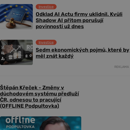
Investice
Odklad AI Actu firmy uklidnil. Kvůli
Shadow AI přitom porušují
povinnosti už dnes
Investice
Sedm ekonomických pojmů, které by
měl znát každý
REKLAMA
Štěpán Křeček - Změny v
důchodovém systému předluží
ČR, odnesou to pracující
(OFFLINE Podpultovka)