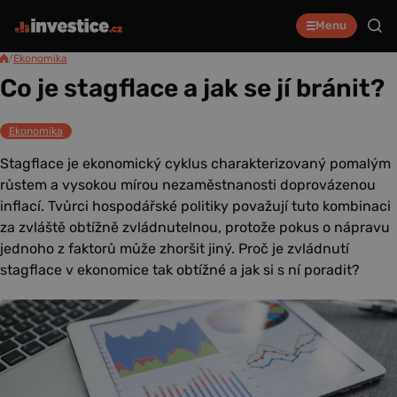
Menu
/
Ekonomika
Co je stagflace a jak se jí bránit?
Ekonomika
Stagflace je ekonomický cyklus charakterizovaný pomalým
růstem a vysokou mírou nezaměstnanosti doprovázenou
inflací. Tvůrci hospodářské politiky považují tuto kombinaci
za zvláště obtížně zvládnutelnou, protože pokus o nápravu
jednoho z faktorů může zhoršit jiný. Proč je zvládnutí
stagflace v ekonomice tak obtížné a jak si s ní poradit?