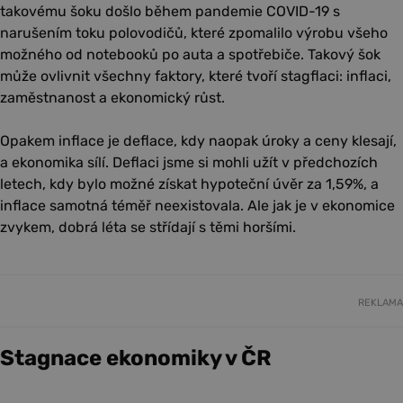
takovému šoku došlo během pandemie COVID-19 s
narušením toku polovodičů, které zpomalilo výrobu všeho
možného od notebooků po auta a spotřebiče. Takový šok
může ovlivnit všechny faktory, které tvoří stagflaci: inflaci,
zaměstnanost a ekonomický růst.
Opakem inflace je deflace, kdy naopak úroky a ceny klesají,
a ekonomika sílí. Deflaci jsme si mohli užít v předchozích
letech, kdy bylo možné získat hypoteční úvěr za 1,59%, a
inflace samotná téměř neexistovala. Ale jak je v ekonomice
zvykem, dobrá léta se střídají s těmi horšími.
REKLAMA
Stagnace ekonomiky v ČR