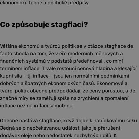
ekonomické teorie a politické předpisy.
Co způsobuje stagflaci?
Většina ekonomů a tvůrců politik se v otázce stagflace de
facto shodla na tom, že v éře moderních měnových a
finančních systémů v podstatě předefinovali, co míní
termínem inflace. Trvale rostoucí cenová hladina a klesající
kupní síla – tj. inflace – jsou jen normálními podmínkami
dobrých a špatných ekonomických časů. Ekonomové a
tvůrci politik obecně předpokládají, že ceny porostou, a do
značné míry se zaměřují spíše na zrychlení a zpomalení
inflace než na inflaci samotnou.
Obecně nastává stagflace, když dojde k nabídkovému šoku.
Jedná se o neočekávanou událost, jako je přerušení
dodávek oleje nebo nedostatek nezbytných dílů. K