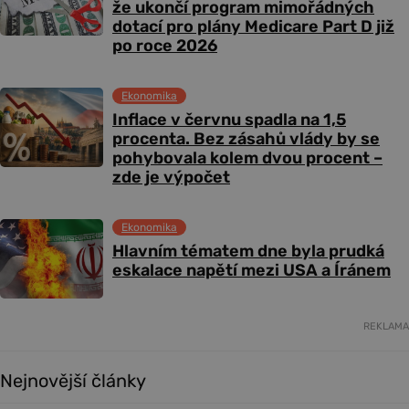
že ukončí program mimořádných
dotací pro plány Medicare Part D již
po roce 2026
Ekonomika
Inflace v červnu spadla na 1,5
procenta. Bez zásahů vlády by se
pohybovala kolem dvou procent –
zde je výpočet
Ekonomika
Hlavním tématem dne byla prudká
eskalace napětí mezi USA a Íránem
REKLAMA
Nejnovější články