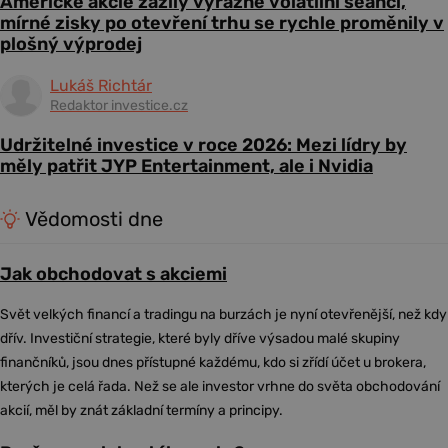
Americké akcie zažily výrazně volatilní seanci,
mírné zisky po otevření trhu se rychle proměnily v
plošný výprodej
Lukáš Richtár
Redaktor investice.cz
Udržitelné investice v roce 2026: Mezi lídry by
měly patřit JYP Entertainment, ale i Nvidia
Vědomosti dne
Jak obchodovat s akciemi
Svět velkých financí a tradingu na burzách je nyní otevřenější, než kdy
dřív. Investiční strategie, které byly dříve výsadou malé skupiny
finančníků, jsou dnes přístupné každému, kdo si zřídí účet u brokera,
kterých je celá řada. Než se ale investor vrhne do světa obchodování
akcií, měl by znát základní termíny a principy.