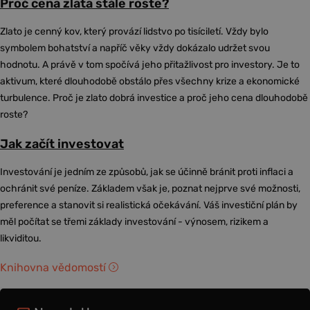
Proč cena zlata stále roste?
Zlato je cenný kov, který provází lidstvo po tisíciletí. Vždy bylo
symbolem bohatství a napříč věky vždy dokázalo udržet svou
hodnotu. A právě v tom spočívá jeho přitažlivost pro investory. Je to
aktivum, které dlouhodobě obstálo přes všechny krize a ekonomické
turbulence. Proč je zlato dobrá investice a proč jeho cena dlouhodobě
roste?
Jak začít investovat
Investování je jedním ze způsobů, jak se účinně bránit proti inflaci a
ochránit své peníze. Základem však je, poznat nejprve své možnosti,
preference a stanovit si realistická očekávání. Váš investiční plán by
měl počítat se třemi základy investování - výnosem, rizikem a
likviditou.
Knihovna vědomostí