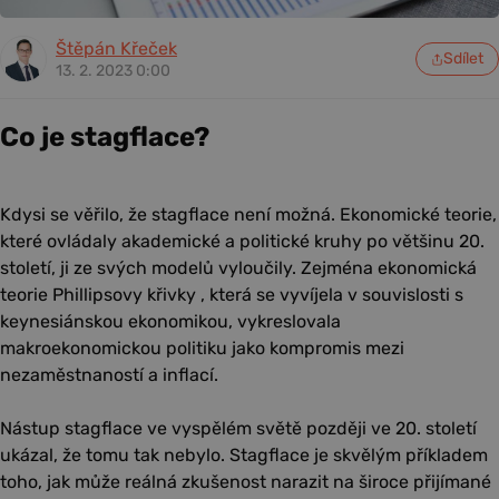
Štěpán Křeček
Sdílet
13. 2. 2023 0:00
Co je stagflace?
Kdysi se věřilo, že stagflace není možná. Ekonomické teorie,
které ovládaly akademické a politické kruhy po většinu 20.
století, ji ze svých modelů vyloučily. Zejména ekonomická
teorie Phillipsovy křivky , která se vyvíjela v souvislosti s
keynesiánskou ekonomikou, vykreslovala
makroekonomickou politiku jako kompromis mezi
nezaměstnaností a inflací.
Nástup stagflace ve vyspělém světě později ve 20. století
ukázal, že tomu tak nebylo. Stagflace je skvělým příkladem
toho, jak může reálná zkušenost narazit na široce přijímané