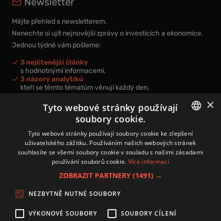
Newsletter
Mějte přehled s newsletterem.
Nenechte si ujít nejnovější zprávy o investicích a ekonomice.
Jednou týdně vám pošleme:
3 nejčtenější články
s hodnotnými informacemi,
3 názory analytiků
kteří se těmto tématům věnují každý den,
nová videa a podcasty
×
k prohloubení vašich znalostí.
Tyto webové stránky používají
soubory cookie.
CZECH
Tyto webové stránky používají soubory cookie ke zlepšení
uživatelského zážitku. Používáním našich webových stránek
CZ
souhlasíte se všemi soubory cookie v souladu s našimi zásadami
Přihlášením k newsletteru vyjadřujete svůj souhlas s
podmínkami
používání souborů cookie.
Více informací
zpracování osobních údajů
.
ZOBRAZIT PARTNERY
(1491) →
Kontakt
NEZBYTNĚ NUTNÉ SOUBORY
Zásady používání souborů cookies
Zpracování osobních údajů
VÝKONOVÉ SOUBORY
SOUBORY CÍLENÍ
Autoři