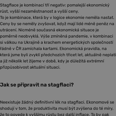
Stagflace je kombinací tří negativ: pomalejší ekonomický
růst, vyšší nezaměstnanost a vyšší ceny.
To je kombinace, která by v logice ekonomie neměla nastat.
Ceny by se neměly zvyšovat, když mají lidé méně peněz na
utrácení. Nicméně současná ekonomická situace je
poměrně neobvyklá. Výše zmíněná pandemie, v kombinaci
si válkou na Ukrajině a krachem energetických společností
řádně v ČR zamíchala kartami. Ekonomická pravidla, na
která jsme byli zvyklí předchozích třicet let, aktuálně neplatí
a již několik let žijeme v době, kdy je důležitá extrémní
přizpůsobivost aktuální situaci.
Jak se připravit na stagflaci?
Neexistuje žádný definitivní lék na stagflaci. Ekonomové se
shodují v tom, že produktivita musí být zvýšena do té míry,
že to povede k vyššímu růstu bez další inflace. To by pak