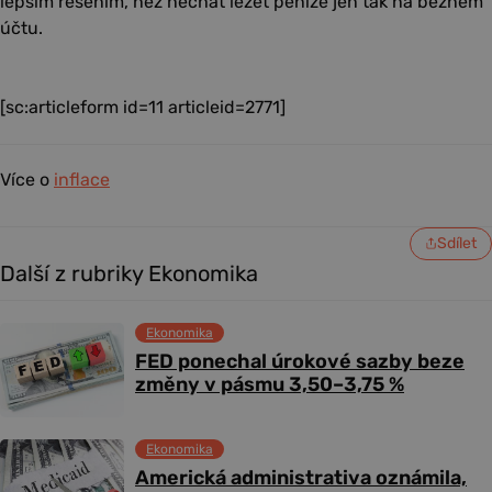
lepším řešením, než nechat ležet peníze jen tak na běžném
účtu.
[sc:articleform id=11 articleid=2771]
Více o
inflace
Sdílet
Další z rubriky Ekonomika
Ekonomika
FED ponechal úrokové sazby beze
změny v pásmu 3,50–3,75 %
Ekonomika
Americká administrativa oznámila,