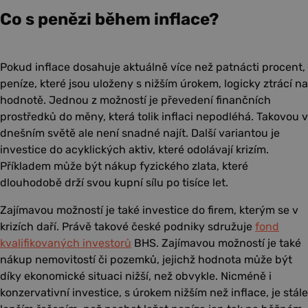
Co s penězi během inflace?
Pokud inflace dosahuje aktuálně více než patnácti procent,
peníze, které jsou uloženy s nižším úrokem, logicky ztrácí na
hodnotě. Jednou z možností je převedení finančních
prostředků do měny, která tolik inflaci nepodléhá. Takovou v
dnešním světě ale není snadné najít. Další variantou je
investice do acyklických aktiv, které odolávají krizím.
Příkladem může být nákup fyzického zlata, které
dlouhodobě drží svou kupní sílu po tisíce let.
Zajímavou možností je také investice do firem, kterým se v
krizích daří. Právě takové české podniky sdružuje
fond
kvalifikovaných investorů
BHS. Zajímavou možností je také
nákup nemovitostí či pozemků, jejichž hodnota může být
díky ekonomické situaci nižší, než obvykle. Nicméně i
konzervativní investice, s úrokem nižším než inflace, je stále