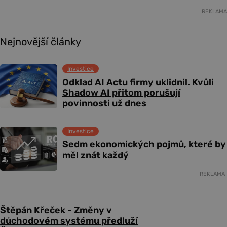
REKLAMA
Nejnovější články
Investice
Odklad AI Actu firmy uklidnil. Kvůli
Shadow AI přitom porušují
povinnosti už dnes
Investice
Sedm ekonomických pojmů, které by
měl znát každý
REKLAMA
Štěpán Křeček - Změny v
důchodovém systému předluží