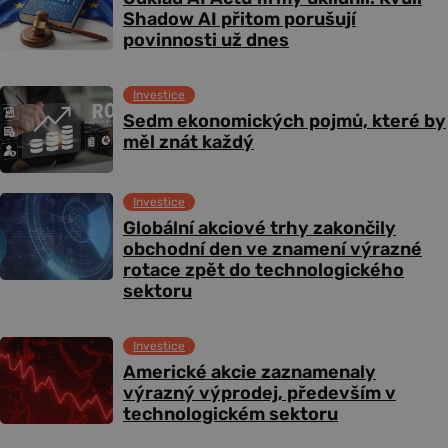
Shadow AI přitom porušují
povinnosti už dnes
Investice
Sedm ekonomických pojmů, které by
měl znát každý
Investice
Globální akciové trhy zakončily
obchodní den ve znamení výrazné
rotace zpět do technologického
sektoru
Investice
Americké akcie zaznamenaly
výrazný výprodej, především v
technologickém sektoru