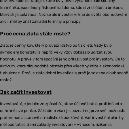
dřív. Investiční strategie, které byly dříve výsadou malé skupiny
finančníků, jsou dnes přístupné každému, kdo si zřídí účet u brokera,
kterých je celá řada. Než se ale investor vrhne do světa obchodování
akcií, měl by znát základní termíny a principy.
Proč cena zlata stále roste?
Zlato je cenný kov, který provází lidstvo po tisíciletí. Vždy bylo
symbolem bohatství a napříč věky vždy dokázalo udržet svou
hodnotu. A právě v tom spočívá jeho přitažlivost pro investory. Je to
aktivum, které dlouhodobě obstálo přes všechny krize a ekonomické
turbulence. Proč je zlato dobrá investice a proč jeho cena dlouhodobě
roste?
Jak začít investovat
Investování je jedním ze způsobů, jak se účinně bránit proti inflaci a
ochránit své peníze. Základem však je, poznat nejprve své možnosti,
preference a stanovit si realistická očekávání. Váš investiční plán by
měl počítat se třemi základy investování - výnosem, rizikem a