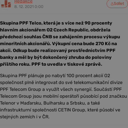
Redakce
Sdílet
8. 12. 2021 0:00
Skupina PPF Telco, která je s více než 90 procenty
hlavním akcionářem O2 Czech Republic, obdržela
předchozí souhlas ČNB se zahájením procesu výkupu
minoritních akcionářů. Výkupní cena bude 270 Kč na
akcii. Odkup bude realizovaný prostřednictvím PPF
banky a měl by být dokončený zhruba do poloviny
příštího roku. PPF to uvedla v tiskové zprávě.
Skupina PPF plánuje po nabytí 100 procent akcií O2
společnost plně integrovat do své telekomunikační divize
PPF Telecom Group a využít všech synergií. Součástí PPF
Telecom Group jsou mobilní operátoři působící pod značkou
Telenor v Maďarsku, Bulharsku a Srbsku, a také
infrastrukturní společnosti CETIN Group, které působí ve
stejných zemích i v ČR.