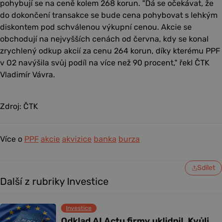
pohybují se na ceně kolem 268 korun. "Dá se očekávat, že
do dokončení transakce se bude cena pohybovat s lehkým
diskontem pod schválenou výkupní cenou. Akcie se
obchodují na nejvyšších cenách od června, kdy se konal
zrychlený odkup akcií za cenu 264 korun, díky kterému PPF
v O2 navýšila svůj podíl na více než 90 procent," řekl ČTK
Vladimír Vávra.
Zdroj: ČTK
Více o
PPF
akcie
akvizice
banka
burza
Sdílet
Další z rubriky Investice
Investice
Odklad AI Actu firmy uklidnil. Kvůli