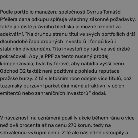
Podle portfolio manažera společnosti Cyrrus Tomášd
Pfeilera cena odkupu splňuje všechny zákonné požadavky,
takže ji z čistě právního hlediska je možné označit za
adekvátní. "Na druhou stranu titul ve svých portfoliích drží
dlouhodobě řada drobných investorů i fondů kvůli
stabilním dividendám. Tito investoři by rádi ve své držbě
pokračovali. Aby je PPF za tento nucený prodej
kompenzovala, bylo by férové, aby nabídla vyšší cenu.
Odchod O2 taktéž není pozitivní z pohledu reputace
pražské burzy. Z té v letošním roce odejde více titulů, což
tuzemský burzovní parket činí méně atraktivní v očích
emitentů nebo zahraničních investorů," dodal.
V návaznosti na oznámení posílily akcie během rána o více
než dvě procenta až na cenu 270 korun, tedy na
schválenou výkupní cenu. Z té ale následně ustoupily a