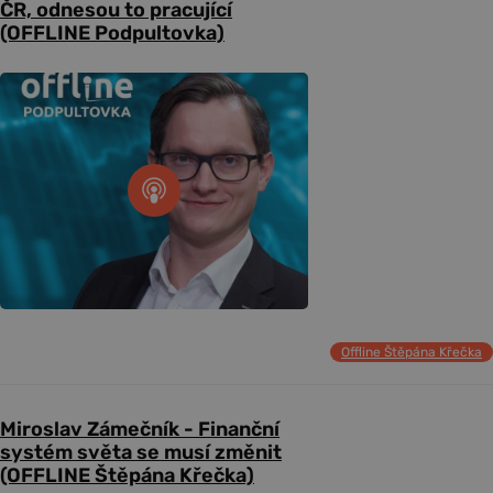
ČR, odnesou to pracující
(OFFLINE Podpultovka)
Offline Štěpána Křečka
Miroslav Zámečník - Finanční
systém světa se musí změnit
(OFFLINE Štěpána Křečka)