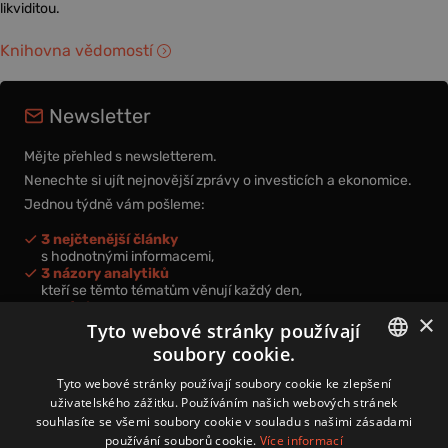
likviditou.
Knihovna vědomostí
Newsletter
Mějte přehled s newsletterem.
Nenechte si ujít nejnovější zprávy o investicích a ekonomice.
Jednou týdně vám pošleme:
3 nejčtenější články
s hodnotnými informacemi,
3 názory analytiků
kteří se těmto tématům věnují každý den,
nová videa a podcasty
×
k prohloubení vašich znalostí.
Tyto webové stránky používají
soubory cookie.
CZECH
Tyto webové stránky používají soubory cookie ke zlepšení
uživatelského zážitku. Používáním našich webových stránek
CZ
souhlasíte se všemi soubory cookie v souladu s našimi zásadami
Přihlášením k newsletteru vyjadřujete svůj souhlas s
podmínkami
používání souborů cookie.
Více informací
zpracování osobních údajů
.