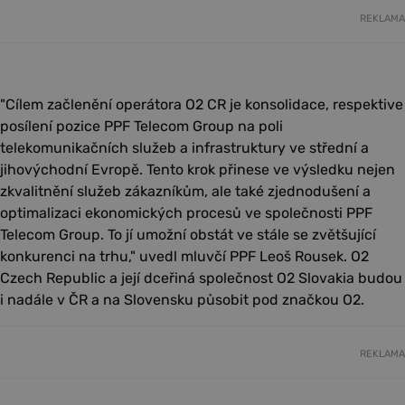
REKLAMA
"Cílem začlenění operátora O2 CR je konsolidace, respektive
posílení pozice PPF Telecom Group na poli
telekomunikačních služeb a infrastruktury ve střední a
jihovýchodní Evropě. Tento krok přinese ve výsledku nejen
zkvalitnění služeb zákazníkům, ale také zjednodušení a
optimalizaci ekonomických procesů ve společnosti PPF
Telecom Group. To jí umožní obstát ve stále se zvětšující
konkurenci na trhu," uvedl mluvčí PPF Leoš Rousek. O2
Czech Republic a její dceřiná společnost O2 Slovakia budou
i nadále v ČR a na Slovensku působit pod značkou O2.
REKLAMA