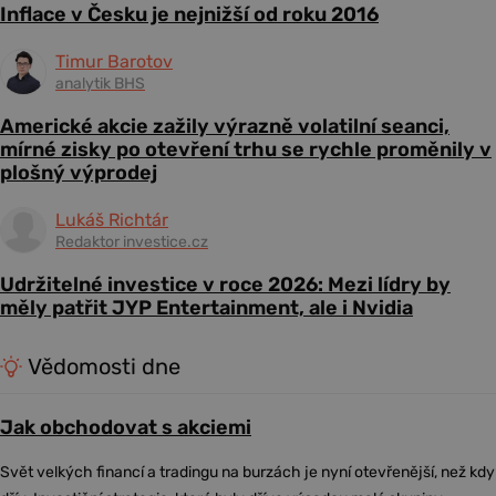
Inflace v Česku je nejnižší od roku 2016
Timur Barotov
analytik BHS
Americké akcie zažily výrazně volatilní seanci,
mírné zisky po otevření trhu se rychle proměnily v
plošný výprodej
Lukáš Richtár
Redaktor investice.cz
Udržitelné investice v roce 2026: Mezi lídry by
měly patřit JYP Entertainment, ale i Nvidia
Vědomosti dne
Jak obchodovat s akciemi
Svět velkých financí a tradingu na burzách je nyní otevřenější, než kdy