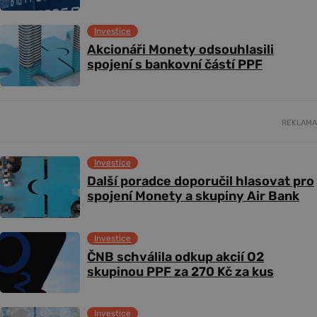
Investice
Akcionáři Monety odsouhlasili
spojení s bankovní částí PPF
REKLAMA
Investice
Další poradce doporučil hlasovat pro
spojení Monety a skupiny Air Bank
Investice
ČNB schválila odkup akcií O2
skupinou PPF za 270 Kč za kus
Investice