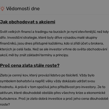
Vědomosti dne
Jak obchodovat s akciemi
Svět velkých financí a tradingu na burzách je nyní otevřenější, než kdy
dřív. Investiční strategie, které byly dříve výsadou malé skupiny
finančníků, jsou dnes přístupné každému, kdo si zřídí účet u brokera,
kterých je celá řada. Než se ale investor vrhne do světa obchodování
akcií, měl by znát základní termíny a principy.
Proč cena zlata stále roste?
Zlato je cenný kov, který provází lidstvo po tisíciletí. Vždy bylo
symbolem bohatství a napříč věky vždy dokázalo udržet svou
hodnotu. A právě v tom spočívá jeho přitažlivost pro investory. Je to
aktivum, které dlouhodobě obstálo přes všechny krize a ekonomické
turbulence. Proč je zlato dobrá investice a proč jeho cena dlouhodobě
roste?