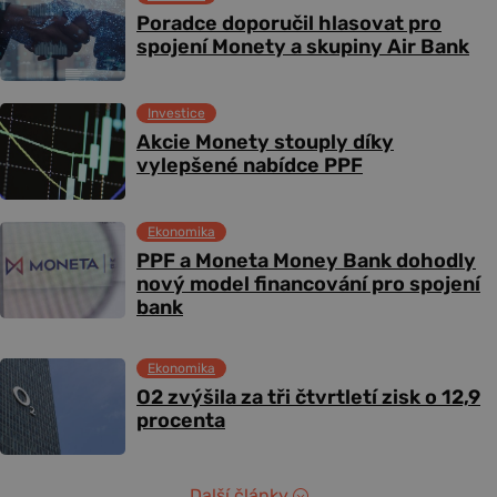
Poradce doporučil hlasovat pro
spojení Monety a skupiny Air Bank
Investice
Akcie Monety stouply díky
vylepšené nabídce PPF
Ekonomika
PPF a Moneta Money Bank dohodly
nový model financování pro spojení
bank
Ekonomika
O2 zvýšila za tři čtvrtletí zisk o 12,9
procenta
Další články