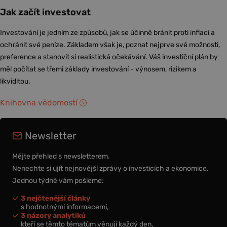
Jak začít investovat
Investování je jedním ze způsobů, jak se účinně bránit proti inflaci a
ochránit své peníze. Základem však je, poznat nejprve své možnosti,
preference a stanovit si realistická očekávání. Váš investiční plán by
měl počítat se třemi základy investování - výnosem, rizikem a
likviditou.
Knihovna vědomostí
Newsletter
Mějte přehled s newsletterem.
Nenechte si ujít nejnovější zprávy o investicích a ekonomice.
Jednou týdně vám pošleme:
3 nejčtenější články
s hodnotnými informacemi,
3 názory analytiků
kteří se těmto tématům věnují každý den,