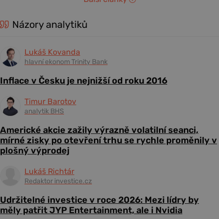
Názory analytiků
Lukáš Kovanda
hlavní ekonom Trinity Bank
Inflace v Česku je nejnižší od roku 2016
Timur Barotov
analytik BHS
Americké akcie zažily výrazně volatilní seanci,
mírné zisky po otevření trhu se rychle proměnily v
plošný výprodej
Lukáš Richtár
Redaktor investice.cz
Udržitelné investice v roce 2026: Mezi lídry by
měly patřit JYP Entertainment, ale i Nvidia