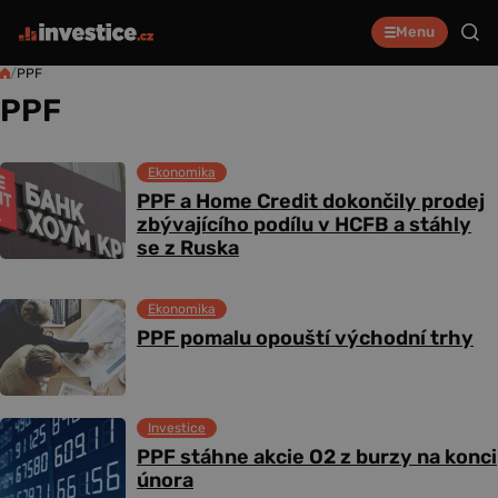
Menu
/
PPF
PPF
Ekonomika
PPF a Home Credit dokončily prodej
zbývajícího podílu v HCFB a stáhly
se z Ruska
Ekonomika
PPF pomalu opouští východní trhy
Investice
PPF stáhne akcie O2 z burzy na konci
února