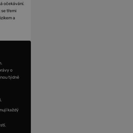
cká očekávání.
 se třemi
izikem a
m.
právy o
dnou týdně
,
nují každý
stí.