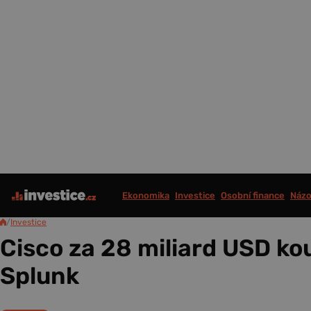
Ekonomika
Investice
Osobní finance
Názo
/
Investice
Cisco za 28 miliard USD ko
Splunk