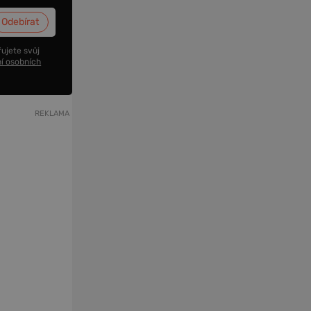
ujete svůj
í osobních
REKLAMA