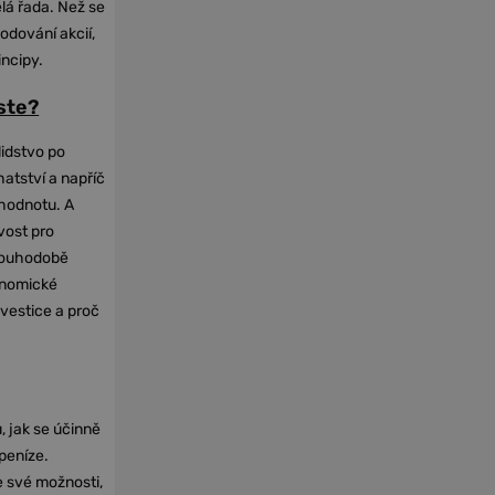
elá řada. Než se
odování akcií,
incipy.
oste?
lidstvo po
hatství a napříč
hodnotu. A
vost pro
dlouhodobě
onomické
nvestice a proč
, jak se účinně
 peníze.
e své možnosti,