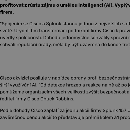
profitovat z růstu zájmu o umělou inteligenci (AI). Vyplý
firem.
"Spojením se Cisco a Splunk stanou jednou z největších so
světě. Urychlí tím transformaci podnikání firmy Cisco k pra
uvedly společnosti. Dohodu jednomyslně schválily správní r
schválí regulační úřady, měla by být uzavřena do konce třetíh
Cisco akvizicí posiluje v nabídce obrany proti bezpečnostn
širší využívání AI. "Od detekce hrozeb a reakce na ně až po j
pomůžeme organizacím všech velikostí zvýšit bezpečnost a 
ředitel firmy Cisco Chuck Robbins.
Podle dohody Cisco zaplatí za jednu akcii firmy Splunk 157 
závěrečnou cenou akcií to představuje prémii kolem 31 proc