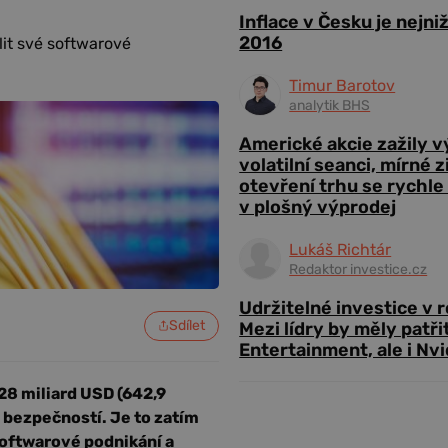
Inflace v Česku je nejni
2016
ílit své softwarové
Timur Barotov
analytik BHS
Americké akcie zažily 
volatilní seanci, mírné 
otevření trhu se rychle
v plošný výprodej
Lukáš Richtár
Redaktor investice.cz
Udržitelné investice v 
Sdílet
Mezi lídry by měly patři
Entertainment, ale i Nvi
8 miliard USD (642,9
 bezpečností. Je to zatím
 softwarové podnikání a