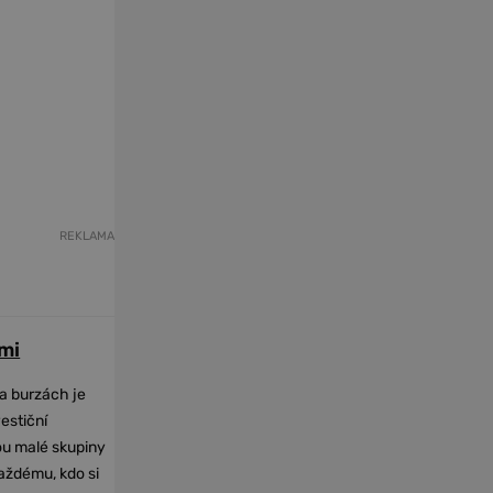
REKLAMA
mi
na burzách je
vestiční
dou malé skupiny
každému, kdo si