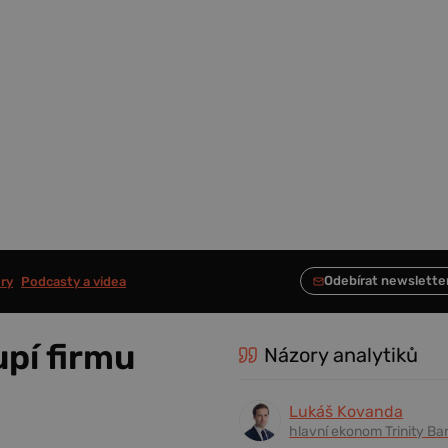
ry
Podcasty a videa
upí firmu
Názory analytiků
Lukáš Kovanda
hlavní ekonom Trinity Ba