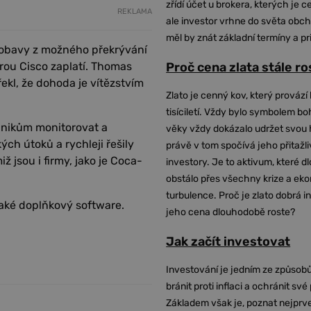
zřídí účet u brokera, kterých je c
REKLAMA
ale investor vrhne do světa obch
měl by znát základní termíny a pr
á obavy z možného překrývání
erou Cisco zaplatí. Thomas
Proč cena zlata stále r
ekl, že dohoda je vítězstvím
Zlato je cenný kov, který provází 
tisíciletí. Vždy bylo symbolem bo
dnikům monitorovat a
věky vždy dokázalo udržet svou 
ých útoků a rychleji řešily
právě v tom spočívá jeho přitažli
 jsou i firmy, jako je Coca-
investory. Je to aktivum, které 
obstálo přes všechny krize a ek
turbulence. Proč je zlato dobrá i
také doplňkový software.
jeho cena dlouhodobě roste?
Jak začít investovat
Investování je jedním ze způsobů
bránit proti inflaci a ochránit své
Základem však je, poznat nejprv