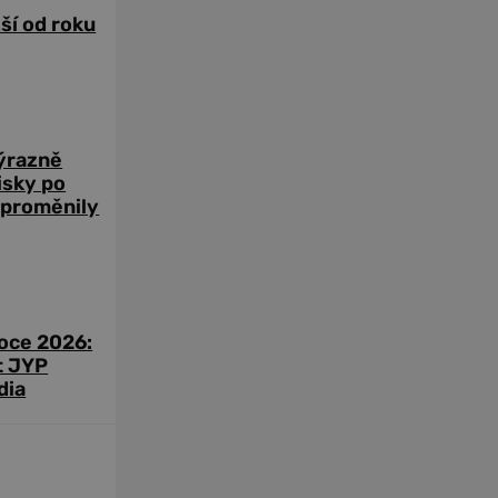
žší od roku
výrazně
zisky po
 proměnily
roce 2026:
t JYP
dia