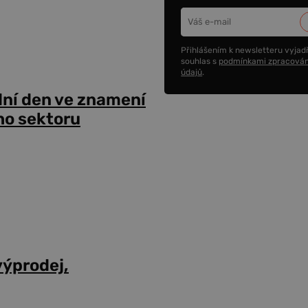
Přihlášením k newsletteru vyjadř
souhlas s
podmínkami zpracován
údajů
.
dní den ve znamení
ho sektoru
výprodej,