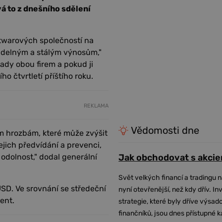
vá to z dnešního sdělení
ftwarových společností na
videlným a stálým výnosům,"
ady obou firem a pokud ji
o čtvrtletí příštího roku.
REKLAMA
Vědomosti dne
ím hrozbám, které může zvýšit
ejich předvídání a prevenci,
odolnost," dodal generální
Jak obchodovat s akcie
Svět velkých financí a tradingu 
USD. Ve srovnání se středeční
nyní otevřenější, než kdy dřív. In
ent.
strategie, které byly dříve výsa
finančníků, jsou dnes přístupné 