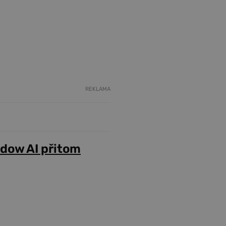
REKLAMA
adow AI přitom