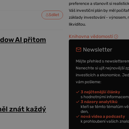
preference a stanovit si realisti
Váš investiční plán by měl počítat
Sdílet
základy investování - výnosem, r
likviditou.
Knihovna vědomostí
adow AI přitom
Newsletter
Mějte přehled s newslettere
Nenechte si ujít nejnovější z
investicích a ekonomice. Je
vám pošleme:
3 nejčtenější články
s hodnotnými informacemi
3 názory analytiků
kteří se těmto tématům vě
ěl znát každý
den,
nová videa a podcasty
k prohloubení vašich znalo