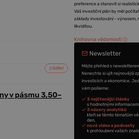
preference a stanovit si realisti
Váš investiční plán by měl počítat
základy investování - výnosem, r
likviditou.
Knihovna vědomostí
Newsletter
Mějte přehled s newslettere
Sdílet
Nenechte si ujít nejnovější z
investicích a ekonomice. Je
vám pošleme:
ny v pásmu 3,50–
3 nejčtenější články
s hodnotnými informacemi
3 názory analytiků
kteří se těmto tématům vě
den,
nová videa a podcasty
k prohloubení vašich znalo