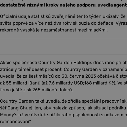
dostatečně ráznými kroky na jeho podporu, uvedla agent
Oficiální údaje statistiků zveřejněné tento týden ukázaly, ž
světa poprvé za více než dva roky sklouzla do deflace. Výra
rekordně vysoká je nezaměstnanost mezi mladými.
Akcie společnosti Country Garden Holdings dnes ráno při
ztrácely téměř deset procent. Country Garden v oznámení
uvedla, že za šest měsíců do 30. června 2023 očekává čistou
až 55 miliard jüanů (až 7,6 miliardy USD;168 miliard Kč). Ve 
firma ještě zisk 265 milionů dolarů.
Country Garden také uvedla, že zřídila speciální pracovní skup
šéf Jang Chuej-jen, aby nalezla způsob, jak situaci podniku
Moody's už ve čtvrtek snížila rating společnosti s odkazem na
refinancování".