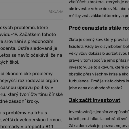
zřídí účet u brokera, kterých je c
ale investor vrhne do světa obch
REKLAMA
měl by znát základní termíny a pr
ických problémů, které
Proč cena zlata stále r
covidu-19. Začátkem tohoto
Zlato je cenný kov, který provází 
 ve srovnání s předchozím
tisíciletí. Vždy bylo symbolem bo
procenta. Ostře sledovaná je
věky vždy dokázalo udržet svou 
etos se navíc očekává, že na
právě v tom spočívá jeho přitažli
ých škol.
investory. Je to aktivum, které 
oucí ekonomické problémy
obstálo přes všechny krize a ek
e nejvyšší rozhodovací orgán
turbulence. Proč je zlato dobrá i
včasnou úpravu politiky v
jeho cena dlouhodobě roste?
ru, který tvoří čtvrtinu čínské
Jak začít investovat
dné zásadní kroky.
Investování je jedním ze způsobů
a s problémy na trhu s
bránit proti inflaci a ochránit své
ejvětší developerskou firmou,
Základem však je, poznat nejprv
ohromady v přepočtu 81,1