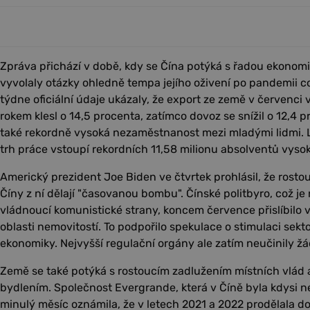
Zpráva přichází v době, kdy se Čína potýká s řadou ekonom
vyvolaly otázky ohledně tempa jejího oživení po pandemii 
týdne oficiální údaje ukázaly, že export ze země v červenci
rokem klesl o 14,5 procenta, zatímco dovoz se snížil o 12,4 
také rekordně vysoká nezaměstnanost mezi mladými lidmi. L
trh práce vstoupí rekordních 11,58 milionu absolventů vysok
Americký prezident Joe Biden ve čtvrtek prohlásil, že rost
Číny z ní dělají "časovanou bombu". Čínské politbyro, což j
vládnoucí komunistické strany, koncem července přislíbilo 
oblasti nemovitostí. To podpořilo spekulace o stimulaci sekto
ekonomiky. Nejvyšší regulační orgány ale zatím neučinily žá
Země se také potýká s rostoucím zadlužením místních vlád 
bydlením. Společnost Evergrande, která v Číně byla kdysi n
minulý měsíc oznámila, že v letech 2021 a 2022 prodělala d