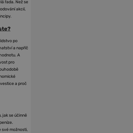
elá řada. Než se
odování akcií,
incipy.
oste?
lidstvo po
hatství a napříč
hodnotu. A
vost pro
dlouhodobě
onomické
nvestice a proč
, jak se účinně
 peníze.
e své možnosti,