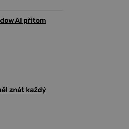
adow AI přitom
ěl znát každý