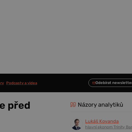
ry
Podcasty a videa
je před
Názory analytiků
Lukáš Kovanda
hlavní ekonom Trinity Ba