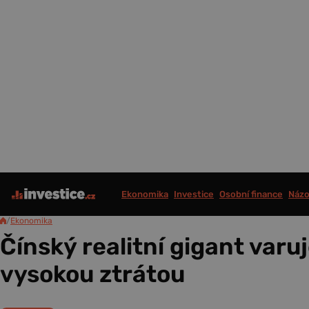
Ekonomika
Investice
Osobní finance
Názo
/
Ekonomika
Čínský realitní gigant varu
vysokou ztrátou