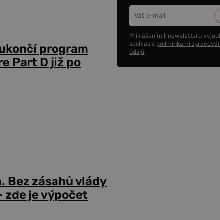
Přihlášením k newsletteru vyjadř
souhlas s
podmínkami zpracován
 ukončí program
údajů
.
 Part D již po
a. Bez zásahů vlády
 zde je výpočet