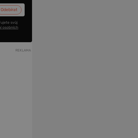
ujete svůj
í osobních
REKLAMA