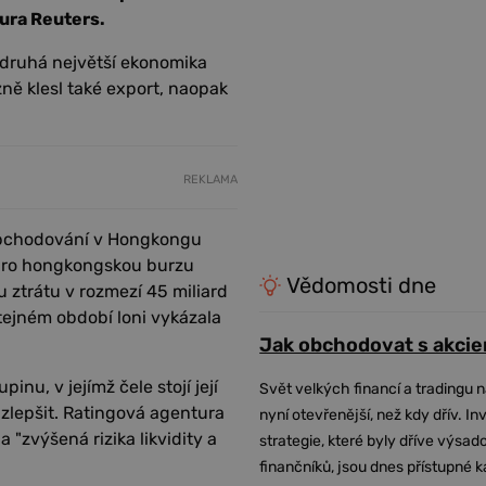
ura Reuters.
e druhá největší ekonomika
zně klesl také export, naopak
REKLAMA
 obchodování v Hongkongu
 pro hongkongskou burzu
Vědomosti dne
 ztrátu v rozmezí 45 miliard
stejném období loni vykázala
Jak obchodovat s akcie
inu, v jejímž čele stojí její
Svět velkých financí a tradingu 
 zlepšit. Ratingová agentura
nyní otevřenější, než kdy dřív. In
 "zvýšená rizika likvidity a
strategie, které byly dříve výsa
finančníků, jsou dnes přístupné 