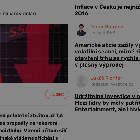
Inflace v Česku je nejni
2016
 miliardy dolarů...
Timur Barotov
analytik BHS
Americké akcie zažily 
volatilní seanci, mírné 
otevření trhu se rychle
v plošný výprodej
Lukáš Richtár
Redaktor investice.cz
Sdílet
Udržitelné investice v 
Mezi lídry by měly patři
Entertainment, ale i Nvi
d pololetní ztrátou až 7,6
nes propadly na rekordní
ci dluhu. V zemi přitom sílí
ínská vláda nepřichází s