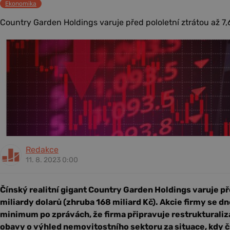
Ekonomika
Country Garden Holdings varuje před pololetní ztrátou až 7,6
Redakce
11. 8. 2023 0:00
Čínský realitní gigant Country Garden Holdings varuje pře
miliardy dolarů (zhruba 168 miliard Kč). Akcie firmy se d
minimum po zprávách, že firma připravuje restrukturaliza
obavy o výhled nemovitostního sektoru za situace, kdy č