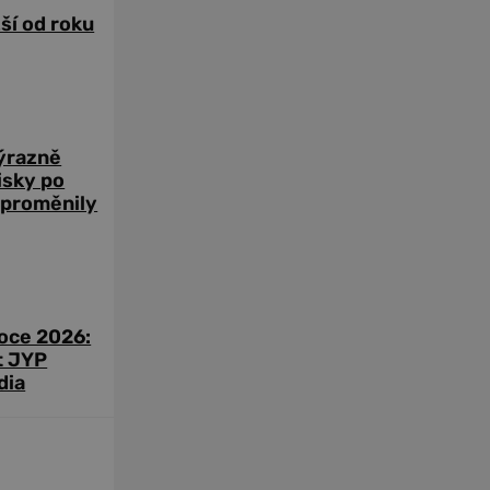
žší od roku
výrazně
zisky po
 proměnily
roce 2026:
t JYP
dia