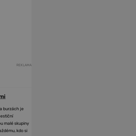
REKLAMA
mi
na burzách je
vestiční
dou malé skupiny
každému, kdo si