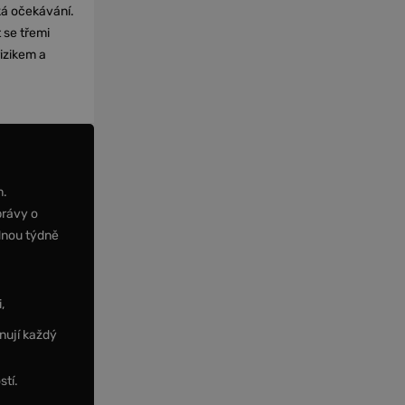
cká očekávání.
 se třemi
izikem a
m.
právy o
dnou týdně
,
nují každý
stí.