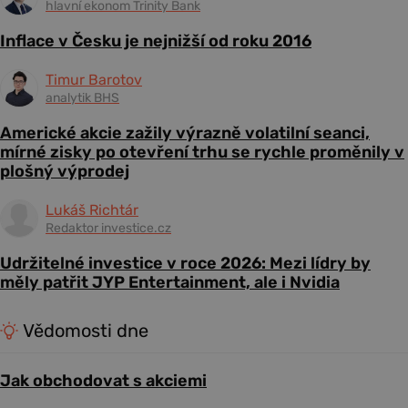
hlavní ekonom Trinity Bank
Inflace v Česku je nejnižší od roku 2016
Timur Barotov
analytik BHS
Americké akcie zažily výrazně volatilní seanci,
mírné zisky po otevření trhu se rychle proměnily v
plošný výprodej
Lukáš Richtár
Redaktor investice.cz
Udržitelné investice v roce 2026: Mezi lídry by
měly patřit JYP Entertainment, ale i Nvidia
Vědomosti dne
Jak obchodovat s akciemi