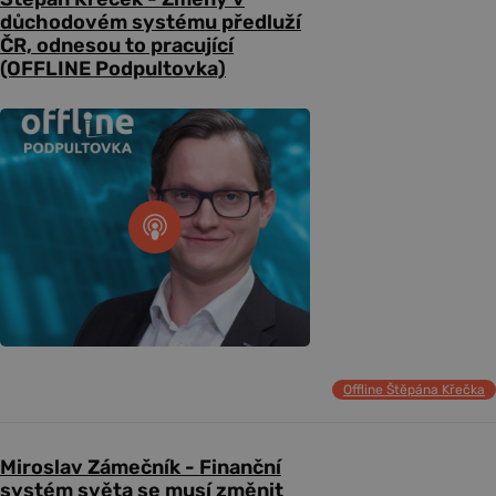
důchodovém systému předluží
ČR, odnesou to pracující
(OFFLINE Podpultovka)
Offline Štěpána Křečka
Miroslav Zámečník - Finanční
systém světa se musí změnit