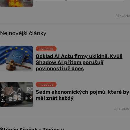
REKLAMA
Nejnovější články
Investice
Odklad AI Actu firmy uklidnil. Kvůli
Shadow AI přitom porušují
povinnosti už dnes
Investice
Sedm ekonomických pojmů, které by
měl znát každý
REKLAMA
Štěpán Křeček - Změny v