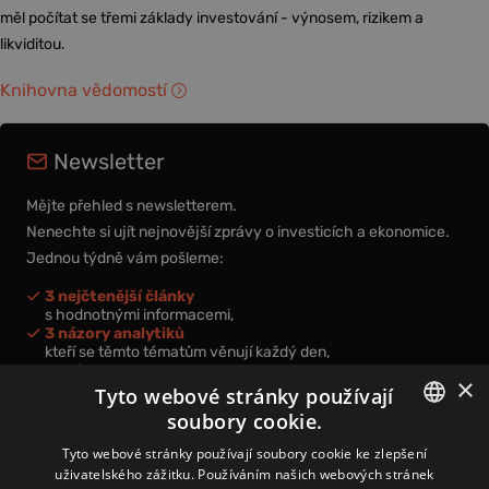
měl počítat se třemi základy investování - výnosem, rizikem a
likviditou.
Knihovna vědomostí
Newsletter
Mějte přehled s newsletterem.
Nenechte si ujít nejnovější zprávy o investicích a ekonomice.
Jednou týdně vám pošleme:
3 nejčtenější články
s hodnotnými informacemi,
3 názory analytiků
kteří se těmto tématům věnují každý den,
nová videa a podcasty
×
k prohloubení vašich znalostí.
Tyto webové stránky používají
soubory cookie.
CZECH
Tyto webové stránky používají soubory cookie ke zlepšení
uživatelského zážitku. Používáním našich webových stránek
CZ