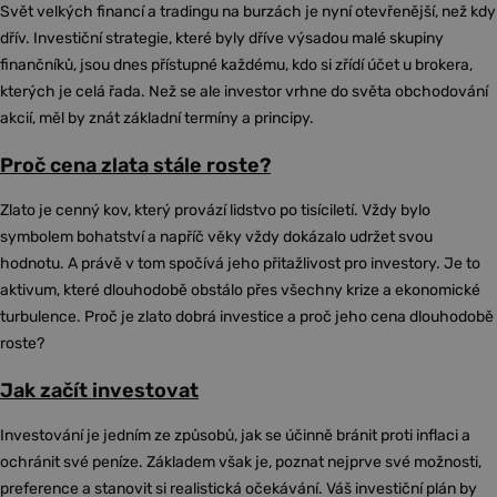
Svět velkých financí a tradingu na burzách je nyní otevřenější, než kdy
dřív. Investiční strategie, které byly dříve výsadou malé skupiny
finančníků, jsou dnes přístupné každému, kdo si zřídí účet u brokera,
kterých je celá řada. Než se ale investor vrhne do světa obchodování
akcií, měl by znát základní termíny a principy.
Proč cena zlata stále roste?
Zlato je cenný kov, který provází lidstvo po tisíciletí. Vždy bylo
symbolem bohatství a napříč věky vždy dokázalo udržet svou
hodnotu. A právě v tom spočívá jeho přitažlivost pro investory. Je to
aktivum, které dlouhodobě obstálo přes všechny krize a ekonomické
turbulence. Proč je zlato dobrá investice a proč jeho cena dlouhodobě
roste?
Jak začít investovat
Investování je jedním ze způsobů, jak se účinně bránit proti inflaci a
ochránit své peníze. Základem však je, poznat nejprve své možnosti,
preference a stanovit si realistická očekávání. Váš investiční plán by