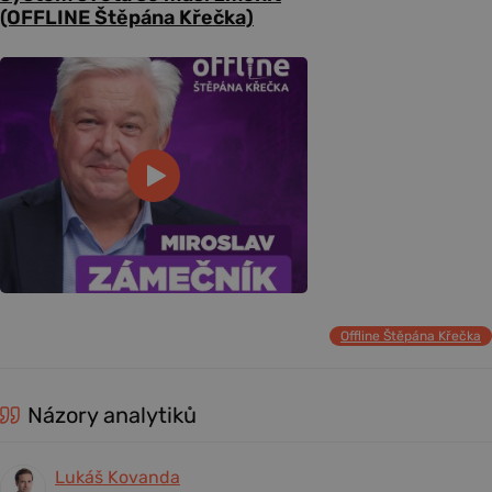
(OFFLINE Štěpána Křečka)
Offline Štěpána Křečka
Názory analytiků
Lukáš Kovanda