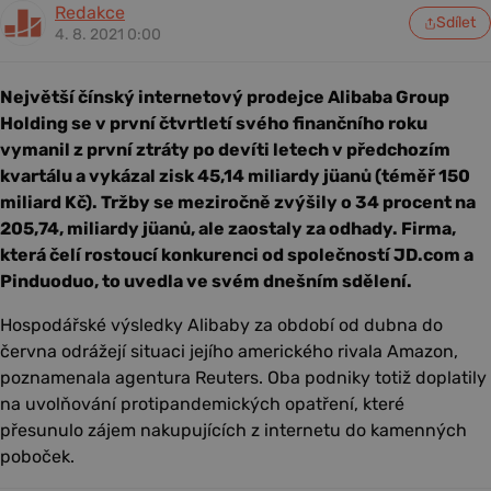
Redakce
Sdílet
4. 8. 2021 0:00
Největší čínský internetový prodejce Alibaba Group
Holding se v první čtvrtletí svého finančního roku
vymanil z první ztráty po devíti letech v předchozím
kvartálu a vykázal zisk 45,14 miliardy jüanů (téměř 150
miliard Kč). Tržby se meziročně zvýšily o 34 procent na
205,74, miliardy jüanů, ale zaostaly za odhady. Firma,
která čelí rostoucí konkurenci od společností JD.com a
Pinduoduo, to uvedla ve svém dnešním sdělení.
Hospodářské výsledky Alibaby za období od dubna do
června odrážejí situaci jejího amerického rivala Amazon,
poznamenala agentura Reuters. Oba podniky totiž doplatily
na uvolňování protipandemických opatření, které
přesunulo zájem nakupujících z internetu do kamenných
poboček.