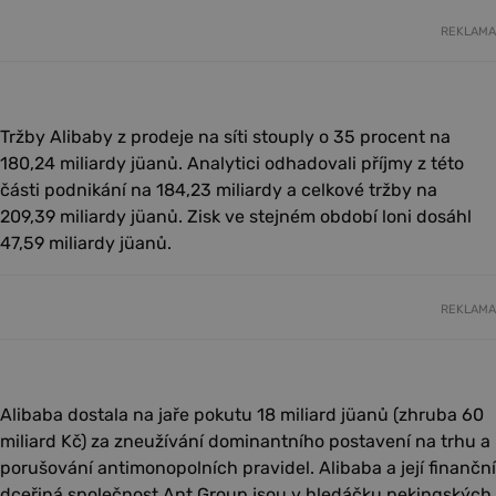
REKLAMA
Tržby Alibaby z prodeje na síti stouply o 35 procent na
180,24 miliardy jüanů. Analytici odhadovali příjmy z této
části podnikání na 184,23 miliardy a celkové tržby na
209,39 miliardy jüanů. Zisk ve stejném období loni dosáhl
47,59 miliardy jüanů.
REKLAMA
Alibaba dostala na jaře pokutu 18 miliard jüanů (zhruba 60
miliard Kč) za zneužívání dominantního postavení na trhu a
porušování antimonopolních pravidel. Alibaba a její finanční
dceřiná společnost Ant Group jsou v hledáčku pekingských