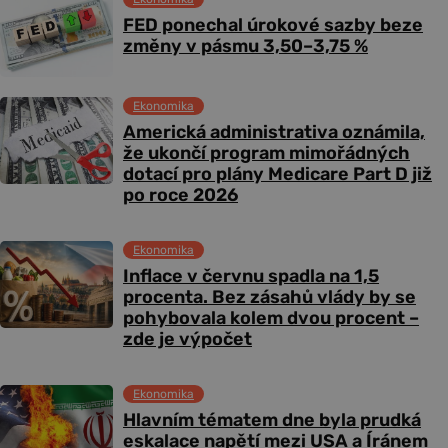
FED ponechal úrokové sazby beze
změny v pásmu 3,50–3,75 %
Ekonomika
Americká administrativa oznámila,
že ukončí program mimořádných
dotací pro plány Medicare Part D již
po roce 2026
Ekonomika
Inflace v červnu spadla na 1,5
procenta. Bez zásahů vlády by se
pohybovala kolem dvou procent –
zde je výpočet
Ekonomika
Hlavním tématem dne byla prudká
eskalace napětí mezi USA a Íránem