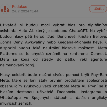
Redakce
Sdílet
24. 9. 2024 15:44
Uživatelé si budou moci vybrat hlas pro digitálního
asistenta Meta AI, který je obdobou ChatuGPT. Na výběr
budou hlasy pěti herců: Judi Denchové, Kristen Bellové,
Johna Ceny, Awkwafiny nebo Keegana-Michaela Keye. K
dispozici budou také neutrální hlasové možnosti. Meta
Platforms se to chystá oznámit na konferenci Connect,
která se koná od středy do pátku, řekl agentuře
nejmenovaný zdroj.
Hlasy celebrit bude možné slyšet pomocí brýlí Ray-Ban
Meta, které se loni staly prvním produktem společnosti
obsahujícím zvukovou verzi chatbota Meta AI. První se k
hlasům dostanou uživatelé Facebooku, Instagramu a
WhatsAppu ve Spojených státech a dalších anglicky
mluvících zemích.