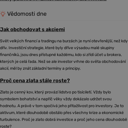
Vědomosti dne
Jak obchodovat s akciemi
Svět velkých financí a tradingu na burzách je nyní otevřenější, než kdy
dřív. Investiční strategie, které byly dříve výsadou malé skupiny
finančníků, jsou dnes přístupné každému, kdo si zřídí účet u brokera,
kterých je celá řada. Než se ale investor vrhne do světa obchodování
akcií, měl by znát základní termíny a principy.
Proč cena zlata stále roste?
Zlato je cenný kov, který provází lidstvo po tisíciletí. Vždy bylo
symbolem bohatství a napříč věky vždy dokázalo udržet svou
hodnotu. A právě v tom spočívá jeho přitažlivost pro investory. Je to
aktivum, které dlouhodobě obstálo přes všechny krize a ekonomické
turbulence. Proč je zlato dobrá investice a proč jeho cena dlouhodobě
roste?