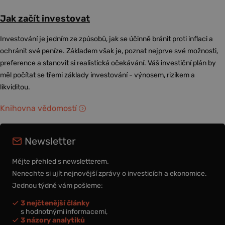
Jak začít investovat
Investování je jedním ze způsobů, jak se účinně bránit proti inflaci a
ochránit své peníze. Základem však je, poznat nejprve své možnosti,
preference a stanovit si realistická očekávání. Váš investiční plán by
měl počítat se třemi základy investování - výnosem, rizikem a
likviditou.
Knihovna vědomostí
Newsletter
Mějte přehled s newsletterem.
Nenechte si ujít nejnovější zprávy o investicích a ekonomice.
Jednou týdně vám pošleme:
3 nejčtenější články
s hodnotnými informacemi,
3 názory analytiků