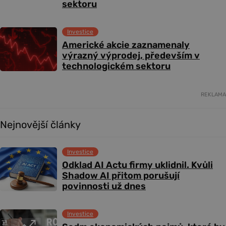
sektoru
Investice
Americké akcie zaznamenaly
výrazný výprodej, především v
technologickém sektoru
REKLAMA
Nejnovější články
Investice
Odklad AI Actu firmy uklidnil. Kvůli
Shadow AI přitom porušují
povinnosti už dnes
Investice