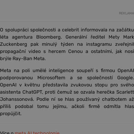
REKLAMA
O spolupráci společnosti a celebrit informovala na začátku
léta agentura Bloomberg. Generální ředitel Mety Mark
Zuckenberg pak minulý týden na instagramu zveřejnil
propagační video s hercem Cenou a ostatními, jak nosí
brýle Ray-Ban Meta.
Meta na poli umělé inteligence soupeří s firmou OpenAI
podporovanou Microsoftem a se společností Google.
OpenAI v květnu představila zvukovou stopu pro svého
asistenta ChatGPT, proti čemuž se ozvala herečka Scarlett
Johanssonová. Podle ní se hlas používaný chatbotem až
příliš podobal tomu jejímu, ačkoli firmě odmítla hlas
propůjčit.
Více o
meta
AI
technologie