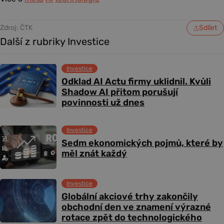
Zdroj: ČTK
Sdílet
Další z rubriky Investice
Investice
Odklad AI Actu firmy uklidnil. Kvůli
Shadow AI přitom porušují
povinnosti už dnes
Investice
Sedm ekonomických pojmů, které by
měl znát každý
Investice
Globální akciové trhy zakončily
obchodní den ve znamení výrazné
rotace zpět do technologického