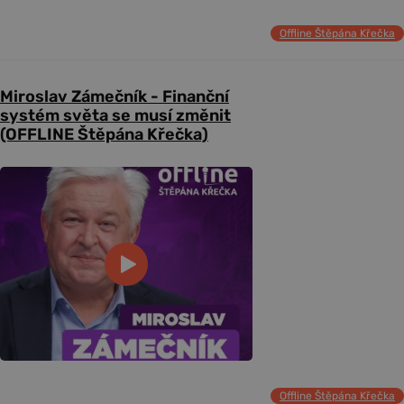
Offline Štěpána Křečka
Miroslav Zámečník - Finanční
systém světa se musí změnit
(OFFLINE Štěpána Křečka)
Offline Štěpána Křečka