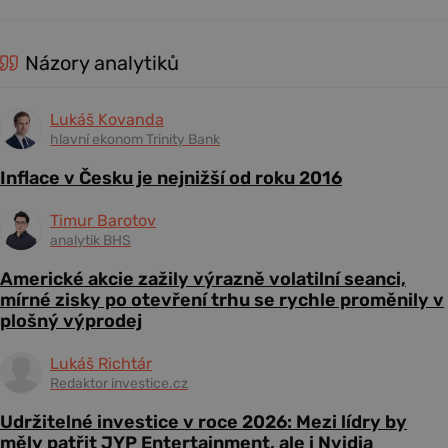
Názory analytiků
Lukáš Kovanda
hlavní ekonom Trinity Bank
Inflace v Česku je nejnižší od roku 2016
Timur Barotov
analytik BHS
Americké akcie zažily výrazně volatilní seanci,
mírné zisky po otevření trhu se rychle proměnily v
plošný výprodej
Lukáš Richtár
Redaktor investice.cz
Udržitelné investice v roce 2026: Mezi lídry by
měly patřit JYP Entertainment, ale i Nvidia