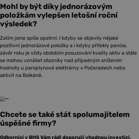
Mohl by být díky jednorázovým
položkám vylepšen letošní roční
výsledek?
Zatím jsme spíše opatrní. I kdyby se objevily nějaké
pozitivní jednorázové položky a i kdyby přitekly peníze,
závěr roku je vždy obdobím posuzování kvality aktiv a stále
se mohou vznášet otazníky nad případným snížením
hodnoty u paroplynové elektrárny v Počeradech nebo
aktivit na Balkáně.
Chcete se také stát spolumajitelem
úspěšné firmy?
Odborníci v BHS Vám rádi doporučí vhodnou investici.