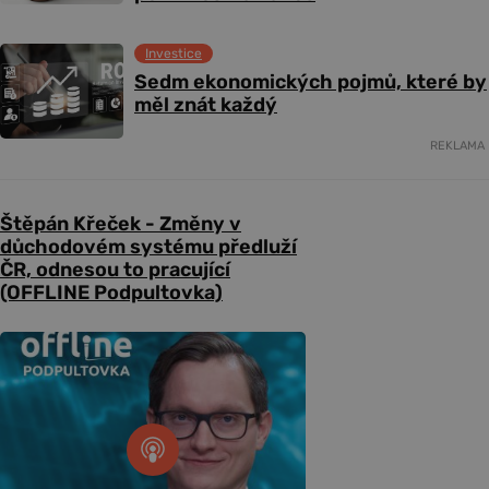
Investice
Sedm ekonomických pojmů, které by
měl znát každý
REKLAMA
Štěpán Křeček - Změny v
důchodovém systému předluží
ČR, odnesou to pracující
(OFFLINE Podpultovka)