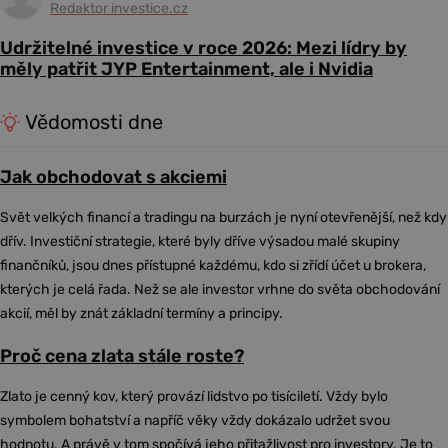
Redaktor investice.cz
Udržitelné investice v roce 2026: Mezi lídry by
měly patřit JYP Entertainment, ale i Nvidia
Vědomosti dne
Jak obchodovat s akciemi
Svět velkých financí a tradingu na burzách je nyní otevřenější, než kdy
dřív. Investiční strategie, které byly dříve výsadou malé skupiny
finančníků, jsou dnes přístupné každému, kdo si zřídí účet u brokera,
kterých je celá řada. Než se ale investor vrhne do světa obchodování
akcií, měl by znát základní termíny a principy.
Proč cena zlata stále roste?
Zlato je cenný kov, který provází lidstvo po tisíciletí. Vždy bylo
symbolem bohatství a napříč věky vždy dokázalo udržet svou
hodnotu. A právě v tom spočívá jeho přitažlivost pro investory. Je to