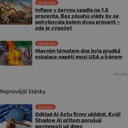
Ekonomika
Inflace v červnu spadla na 1,5
procenta. Bez zásahů vlády by se
pohybovala kolem dvou procent –
zde je výpočet
Ekonomika
Hlavním tématem dne byla prudká
eskalace napětí mezi USA a Íránem
REKLAMA
Nejnovější články
Investice
Odklad AI Actu firmy uklidnil. Kvůli
Shadow AI přitom porušují
povinnosti už dnes