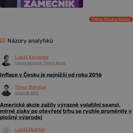
Offline Štěpána Křečka
Názory analytiků
Lukáš Kovanda
hlavní ekonom Trinity Bank
Inflace v Česku je nejnižší od roku 2016
Timur Barotov
analytik BHS
Americké akcie zažily výrazně volatilní seanci,
mírné zisky po otevření trhu se rychle proměnily v
plošný výprodej
Lukáš Richtár