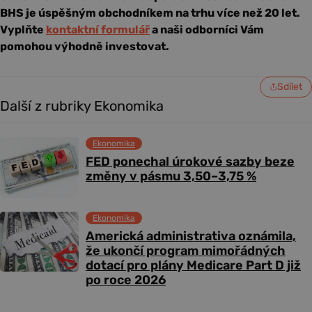
BHS je úspěšným obchodníkem na trhu více než 20 let.
Vyplňte
kontaktní formulář
a naši odborníci Vám
pomohou výhodně investovat.
Sdílet
Další z rubriky Ekonomika
Ekonomika
FED ponechal úrokové sazby beze
změny v pásmu 3,50–3,75 %
Ekonomika
Americká administrativa oznámila,
že ukončí program mimořádných
dotací pro plány Medicare Part D již
po roce 2026