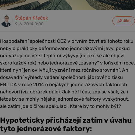
Štěpán Křeček
Sdílet
9. 6. 2014 0:00
Hospodaření společnosti ČEZ v prvním čtvrtletí tohoto roku
nebylo prakticky deformováno jednorázovými jevy, pokud
neuvažujeme větší teplotní výkyvy (nějaké se ale objeví
skoro každý rok) nebo jednorázové „zásahy“ v loňském roce,
které nyní jen ovlivňují vyznění meziročního srovnání. Ani
dosavadní výhledy vedení společnosti jádrového zisku
EBITDA v roce 2014 o nějakých jednorázových faktorech
nehovoří (viz obrázek dále). Jak běží čas, zdá se však, že i
letos by se mohly nějaké jednorázové faktory vyskytnout,
ale zatím jde o čirou spekulaci. Které by to mohly být?
Hypoteticky přicházejí zatím v úvahu
tyto jednorázové faktory: