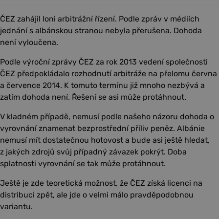
ČEZ zahájil loni arbitrážní řízení. Podle zpráv v médiích
jednání s albánskou stranou nebyla přerušena. Dohoda
není vyloučena.
Podle výroční zprávy ČEZ za rok 2013 vedení společnosti
ČEZ předpokládalo rozhodnutí arbitráže na přelomu června
a července 2014. K tomuto termínu již mnoho nezbývá a
zatím dohoda není. Řešení se asi může protáhnout.
V kladném případě, nemusí podle našeho názoru dohoda o
vyrovnání znamenat bezprostřední příliv peněz. Albánie
nemusí mít dostatečnou hotovost a bude asi ještě hledat,
z jakých zdrojů svůj případný závazek pokrýt. Doba
splatnosti vyrovnání se tak může protáhnout.
Ještě je zde teoretická možnost, že ČEZ získá licenci na
distribuci zpět, ale jde o velmi málo pravděpodobnou
variantu.