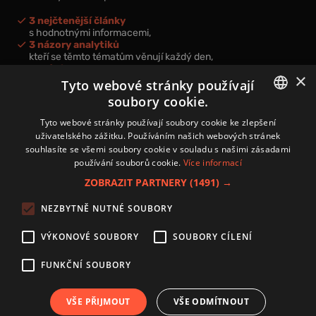
3 nejčtenější články
s hodnotnými informacemi,
3 názory analytiků
kteří se těmto tématům věnují každý den,
nová videa a podcasty
×
k prohloubení vašich znalostí.
Tyto webové stránky používají
soubory cookie.
CZECH
Tyto webové stránky používají soubory cookie ke zlepšení
uživatelského zážitku. Používáním našich webových stránek
CZ
souhlasíte se všemi soubory cookie v souladu s našimi zásadami
Přihlášením k newsletteru vyjadřujete svůj souhlas s
podmínkami
používání souborů cookie.
Více informací
zpracování osobních údajů
.
ZOBRAZIT PARTNERY
(1491) →
Kontakt
NEZBYTNĚ NUTNÉ SOUBORY
Zásady používání souborů cookies
Zpracování osobních údajů
VÝKONOVÉ SOUBORY
SOUBORY CÍLENÍ
Autoři
Nastavení cookies
FUNKČNÍ SOUBORY
VŠE PŘIJMOUT
VŠE ODMÍTNOUT