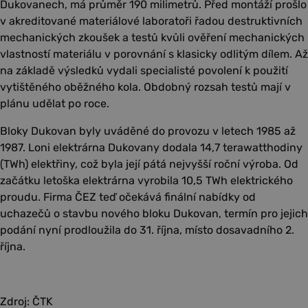
Dukovanech, má průměr 190 milimetrů. Před montáží prošlo
v akreditované materiálové laboratoři řadou destruktivních
mechanických zkoušek a testů kvůli ověření mechanických
vlastností materiálu v porovnání s klasicky odlitým dílem. Až
na základě výsledků vydali specialisté povolení k použití
vytištěného oběžného kola. Obdobný rozsah testů mají v
plánu udělat po roce.
Bloky Dukovan byly uváděné do provozu v letech 1985 až
1987. Loni elektrárna Dukovany dodala 14,7 terawatthodiny
(TWh) elektřiny, což byla její pátá nejvyšší roční výroba. Od
začátku letoška elektrárna vyrobila 10,5 TWh elektrického
proudu. Firma ČEZ teď očekává finální nabídky od
uchazečů o stavbu nového bloku Dukovan, termín pro jejich
podání nyní prodloužila do 31. října, místo dosavadního 2.
října.
Zdroj: ČTK