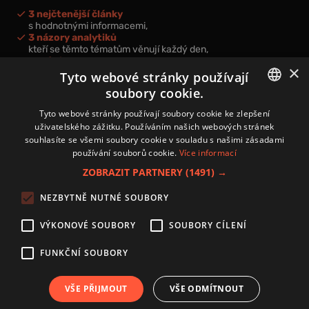
3 nejčtenější články
s hodnotnými informacemi,
3 názory analytiků
kteří se těmto tématům věnují každý den,
nová videa a podcasty
×
k prohloubení vašich znalostí.
Tyto webové stránky používají
soubory cookie.
CZECH
Tyto webové stránky používají soubory cookie ke zlepšení
uživatelského zážitku. Používáním našich webových stránek
CZ
souhlasíte se všemi soubory cookie v souladu s našimi zásadami
Přihlášením k newsletteru vyjadřujete svůj souhlas s
podmínkami
používání souborů cookie.
Více informací
zpracování osobních údajů
.
ZOBRAZIT PARTNERY
(1491) →
Kontakt
NEZBYTNĚ NUTNÉ SOUBORY
Zásady používání souborů cookies
Zpracování osobních údajů
VÝKONOVÉ SOUBORY
SOUBORY CÍLENÍ
Autoři
Nastavení cookies
FUNKČNÍ SOUBORY
VŠE PŘIJMOUT
VŠE ODMÍTNOUT