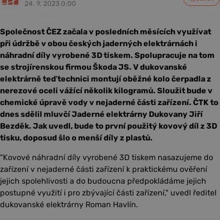
24. 9. 2023 0:00
Společnost ČEZ začala v posledních měsících využívat
při údržbě v obou českých jaderných elektrárnách i
náhradní díly vyrobené 3D tiskem. Spolupracuje na tom
se strojírenskou firmou Škoda JS. V dukovanské
elektrárně teď technici montují oběžné kolo čerpadla z
nerezové oceli vážící několik kilogramů. Sloužit bude v
chemické úpravě vody v nejaderné části zařízení. ČTK to
dnes sdělil mluvčí Jaderné elektrárny Dukovany Jiří
Bezděk. Jak uvedl, bude to první použitý kovový díl z 3D
tisku, doposud šlo o menší díly z plastů.
"Kovové náhradní díly vyrobené 3D tiskem nasazujeme do
zařízení v nejaderné části zařízení k praktickému ověření
jejich spolehlivosti a do budoucna předpokládáme jejich
postupné využití i pro zbývající části zařízení," uvedl ředitel
dukovanské elektrárny Roman Havlín.