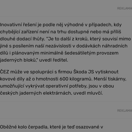
REKLAMA
Inovativní řešení je podle něj výhodné v případech, kdy
chybějící zařízení není na trhu dostupné nebo má příliš
dlouhé dodací lhůty. "Je to další z kroků, který souvisí mimo
jiné s posílením naší nezávislosti v dodávkách náhradních
dílů i plánovaným minimálně šedesátiletým provozem
jaderných bloků," uvedl ředitel.
ČEZ může ve spolupráci s firmou Škoda JS vytisknout
kovové díly až o hmotnosti 600 kilogramů. Menší tiskárny,
umožňující vykrývat operativní potřeby, jsou v obou
českých jaderných elektrárnách, uvedl mluvčí.
REKLAMA
Oběžné kolo čerpadla, které je teď osazované v