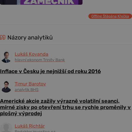
Offline Štěpána Křečka
Názory analytiků
Lukáš Kovanda
hlavní ekonom Trinity Bank
Inflace v Česku je nejnižší od roku 2016
Timur Barotov
analytik BHS
Americké akcie zažily výrazně volatilní seanci,
mírné zisky po otevření trhu se rychle proměnily v
plošný výprodej
Lukáš Richtár
Redaktor investice.cz