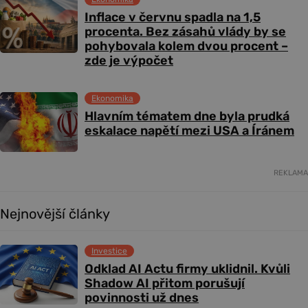
Inflace v červnu spadla na 1,5
procenta. Bez zásahů vlády by se
pohybovala kolem dvou procent –
zde je výpočet
Ekonomika
Hlavním tématem dne byla prudká
eskalace napětí mezi USA a Íránem
REKLAMA
Nejnovější články
Investice
Odklad AI Actu firmy uklidnil. Kvůli
Shadow AI přitom porušují
povinnosti už dnes