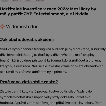
Udržitelné investice v roce 2026: Mezi lídry by
měly patřit JYP Entertainment, ale i Nvidia
Vědomosti dne
Jak obchodovat s akciemi
Svět velkých financí a tradingu na burzách je nyní otevřenější, než kdy
dřív. Investiční strategie, které byly dříve výsadou malé skupiny
finančníků, jsou dnes přístupné každému, kdo si zřídí účet u brokera,
kterých je celá řada. Než se ale investor vrhne do světa obchodování
akcií, měl by znát základní termíny a principy.
Proč cena zlata stále roste?
Zlato je cenný kov, který provází lidstvo po tisíciletí. Vždy bylo
symbolem bohatství a napříč věky vždy dokázalo udržet svou
hodnotu. A právě v tom spočívá jeho přitažlivost pro investory. Je to