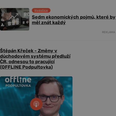
Investice
Sedm ekonomických pojmů, které by
měl znát každý
REKLAMA
Štěpán Křeček - Změny v
důchodovém systému předluží
ČR, odnesou to pracující
(OFFLINE Podpultovka)