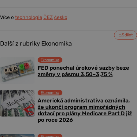
Více o
technologie
ČEZ
česko
Sdílet
Další z rubriky Ekonomika
Ekonomika
FED ponechal úrokové sazby beze
změny v pásmu 3,50–3,75 %
Ekonomika
Americká administrativa oznámila,
že ukončí program mimořádných
dotací pro plány Medicare Part D již
po roce 2026
Ekonomika