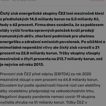
Čistý zisk energetické skupiny ČEZ loni meziročně klesl
z předloňských 14,5 miliardy korun na 5,5 miliardy Kč,
tedy o 62 procent. Firma dnes oznámila, že za poklesem
stály vyšší tvorba opravných položek kvůli prodeji
rumunských aktiv, zhoršení podmínek pro uhelnou
energetiku a zdražení emisních povolenek. Po očištění o
mimořádné nepeněžní vlivy ale čistý zisk vzrostl o 21
procent na 22,8 miliardy korun. Tržby skupiny stouply
meziročně o čtyři procenta na 213,7 miliardy korun, což
je nejvíce od roku 2013.
Provozní zisk ČEZ před odpisy (EBITDA) za rok 2020
meziročně stoupl o osm procent na 64,8 miliardy korun.
Důvodem byl podle společnosti hlavně růst cen elektřiny
díky víceletému předprodeji na velkoobchodním trhu.
Negativní dopady pandemie nemoci covid-19 skupina
vyčíslila zhruba na tři miliardy korun. Tržby ČEZ v