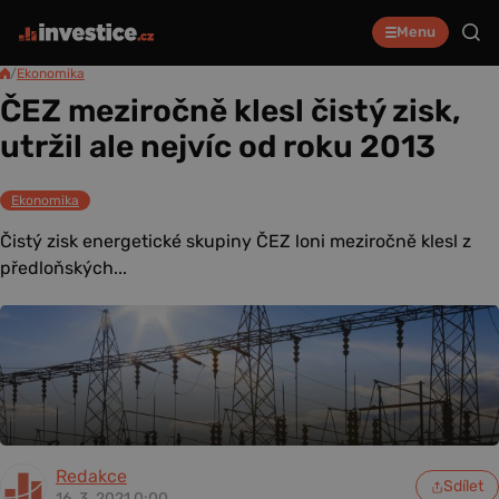
Menu
/
Ekonomika
ČEZ meziročně klesl čistý zisk,
utržil ale nejvíc od roku 2013
Ekonomika
Čistý zisk energetické skupiny ČEZ loni meziročně klesl z
předloňských...
Redakce
Sdílet
16. 3. 2021 0:00