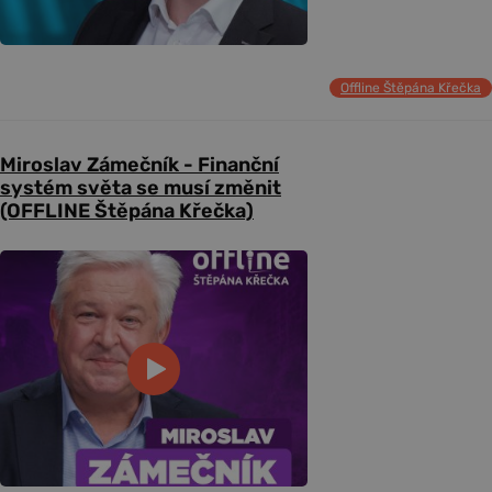
Offline Štěpána Křečka
Miroslav Zámečník - Finanční
systém světa se musí změnit
(OFFLINE Štěpána Křečka)