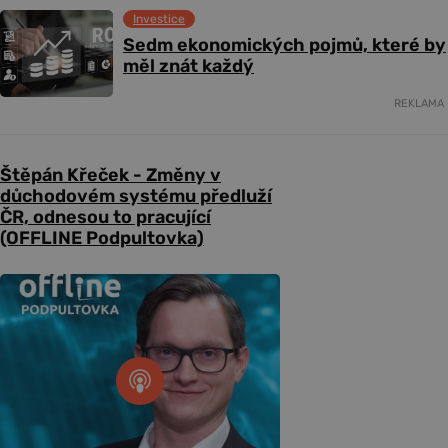
Investice
Sedm ekonomických pojmů, které by
měl znát každý
REKLAMA
Štěpán Křeček - Změny v
důchodovém systému předluží
ČR, odnesou to pracující
(OFFLINE Podpultovka)