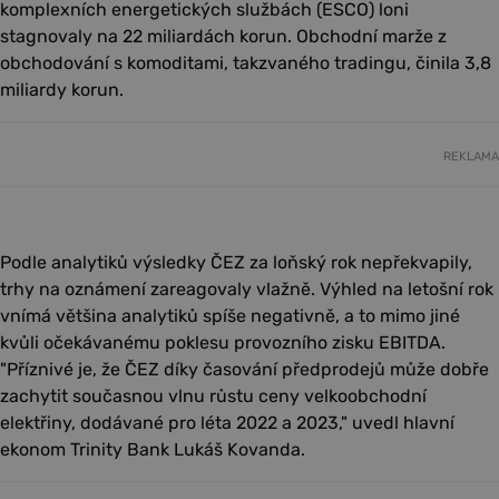
komplexních energetických službách (ESCO) loni
stagnovaly na 22 miliardách korun. Obchodní marže z
obchodování s komoditami, takzvaného tradingu, činila 3,8
miliardy korun.
REKLAMA
Podle analytiků výsledky ČEZ za loňský rok nepřekvapily,
trhy na oznámení zareagovaly vlažně. Výhled na letošní rok
vnímá většina analytiků spíše negativně, a to mimo jiné
kvůli očekávanému poklesu provozního zisku EBITDA.
"Příznivé je, že ČEZ díky časování předprodejů může dobře
zachytit současnou vlnu růstu ceny velkoobchodní
elektřiny, dodávané pro léta 2022 a 2023," uvedl hlavní
ekonom Trinity Bank Lukáš Kovanda.