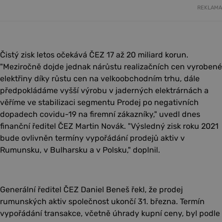
REKLAMA
Čistý zisk letos očekává ČEZ 17 až 20 miliard korun.
"Meziročně dojde jednak nárůstu realizačních cen vyrobené
elektřiny díky růstu cen na velkoobchodním trhu, dále
předpokládáme vyšší výrobu v jaderných elektrárnách a
věříme ve stabilizaci segmentu Prodej po negativních
dopadech covidu-19 na firemní zákazníky," uvedl dnes
finanční ředitel ČEZ Martin Novák. "Výsledný zisk roku 2021
bude ovlivněn termíny vypořádání prodejů aktiv v
Rumunsku, v Bulharsku a v Polsku," doplnil.
Generální ředitel ČEZ Daniel Beneš řekl, že prodej
rumunských aktiv společnost ukončí 31. března. Termín
vypořádání transakce, včetně úhrady kupní ceny, byl podle