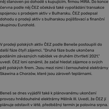
něj stanoven po dohodě s kupujícím, firmou MIRA. Do konce
června podle něj ČEZ očekává také vypořádání transakce
spojenou s prodejem aktiv v Bulharsku. ČEZ podepsal
dohodu o prodeji aktiv s bulharskou pojišťovací a finanční
skupinou Eurohold.
V prodeji polských aktiv ČEZ podle Beneše postoupili do
další fáze čtyři zájemci. "Druhá fáze bude ukončena
podáním závazných nabídek ve druhém čtvrtletí 2021,"
uvedl. ČEZ loni oznámil, že začal hledat zájemce o svých
pět polských firem. Jsou mezi nimi i černouhelné elektrárny
Skawina a Chorzów, které jsou zároveň teplárnami.
Beneš se dnes vyjádřil také k plánovanému ukončení
provozu hnědouhelné elektrárny Mělník III. Uvedl, že ČEZ jí
plánuje odstavit v létě, předběžný termín je polovina srpna.