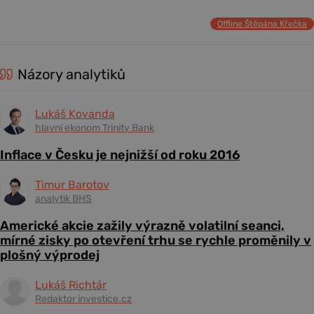
Offline Štěpána Křečka
Názory analytiků
Lukáš Kovanda
hlavní ekonom Trinity Bank
Inflace v Česku je nejnižší od roku 2016
Timur Barotov
analytik BHS
Americké akcie zažily výrazně volatilní seanci,
mírné zisky po otevření trhu se rychle proměnily v
plošný výprodej
Lukáš Richtár
Redaktor investice.cz