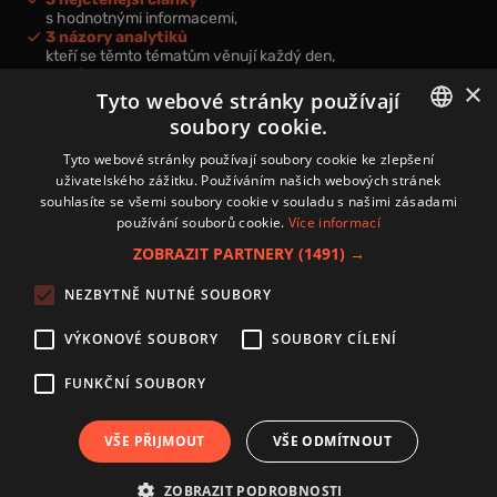
s hodnotnými informacemi,
3 názory analytiků
kteří se těmto tématům věnují každý den,
nová videa a podcasty
×
k prohloubení vašich znalostí.
Tyto webové stránky používají
soubory cookie.
CZECH
Tyto webové stránky používají soubory cookie ke zlepšení
uživatelského zážitku. Používáním našich webových stránek
CZ
souhlasíte se všemi soubory cookie v souladu s našimi zásadami
Přihlášením k newsletteru vyjadřujete svůj souhlas s
podmínkami
používání souborů cookie.
Více informací
zpracování osobních údajů
.
ZOBRAZIT PARTNERY
(1491) →
Kontakt
NEZBYTNĚ NUTNÉ SOUBORY
Zásady používání souborů cookies
Zpracování osobních údajů
VÝKONOVÉ SOUBORY
SOUBORY CÍLENÍ
Autoři
Nastavení cookies
FUNKČNÍ SOUBORY
VŠE PŘIJMOUT
VŠE ODMÍTNOUT
Copyright 2024 © Investice.cz. Všechna práva vyhrazena.
ZOBRAZIT PODROBNOSTI