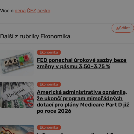
Více o
cena
ČEZ
česko
Sdílet
Další z rubriky Ekonomika
Ekonomika
FED ponechal úrokové sazby beze
změny v pásmu 3,50–3,75 %
Ekonomika
Americká administrativa oznámila,
že ukončí program mimořádných
dotací pro plány Medicare Part D již
po roce 2026
Ekonomika