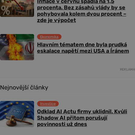
Inflace v červnu spadla na 1,5
procenta. Bez zásahů vlády by se
pohybovala kolem dvou procent –
zde je výpočet
Ekonomika
Hlavním tématem dne byla prudká
eskalace napětí mezi USA a Íránem
REKLAMA
Nejnovější články
Investice
Odklad AI Actu firmy uklidnil. Kvůli
Shadow AI přitom porušují
povinnosti už dnes