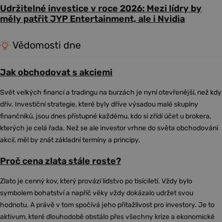
Udržitelné investice v roce 2026: Mezi lídry by
měly patřit JYP Entertainment, ale i Nvidia
Vědomosti dne
Jak obchodovat s akciemi
Svět velkých financí a tradingu na burzách je nyní otevřenější, než kdy
dřív. Investiční strategie, které byly dříve výsadou malé skupiny
finančníků, jsou dnes přístupné každému, kdo si zřídí účet u brokera,
kterých je celá řada. Než se ale investor vrhne do světa obchodování
akcií, měl by znát základní termíny a principy.
Proč cena zlata stále roste?
Zlato je cenný kov, který provází lidstvo po tisíciletí. Vždy bylo
symbolem bohatství a napříč věky vždy dokázalo udržet svou
hodnotu. A právě v tom spočívá jeho přitažlivost pro investory. Je to
aktivum, které dlouhodobě obstálo přes všechny krize a ekonomické