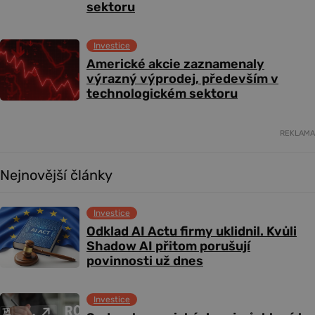
sektoru
Investice
Americké akcie zaznamenaly
výrazný výprodej, především v
technologickém sektoru
REKLAMA
Nejnovější články
Investice
Odklad AI Actu firmy uklidnil. Kvůli
Shadow AI přitom porušují
povinnosti už dnes
Investice