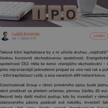
Lukáš Kovanda
Sdílet
20. 1. 2026 9:19
Taková tržní kapitalizace by z ní učinila druhou „nejdražší“
českou burzovně obchodovanou společnost. Energetická
společnost ČEZ měla ke konci včerejšího obchodování – i
přes nejvýraznější jednodenní propad za více než rok a půl
– tržní kapitalizaci vyšší, a sice necelých 689 miliard korun.
Czechoslovak Group v rámci primárního úpisu bude jednu
akcii prodávat za předem určenou, pevnou částku 25 eur.
Nezvolí tedy další možný postup, kdy by investoři v rámci
stanoveného pásma podávali své nabídky. Investoři tak