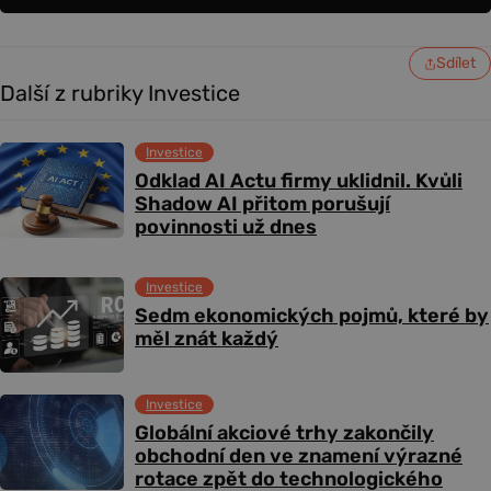
Sdílet
Další z rubriky Investice
Investice
Odklad AI Actu firmy uklidnil. Kvůli
Shadow AI přitom porušují
povinnosti už dnes
Investice
Sedm ekonomických pojmů, které by
měl znát každý
Investice
Globální akciové trhy zakončily
obchodní den ve znamení výrazné
rotace zpět do technologického