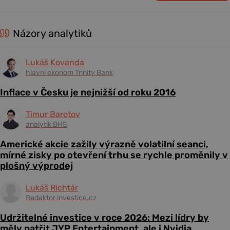
Názory analytiků
Lukáš Kovanda
hlavní ekonom Trinity Bank
Inflace v Česku je nejnižší od roku 2016
Timur Barotov
analytik BHS
Americké akcie zažily výrazně volatilní seanci,
mírné zisky po otevření trhu se rychle proměnily v
plošný výprodej
Lukáš Richtár
Redaktor investice.cz
Udržitelné investice v roce 2026: Mezi lídry by
měly patřit JYP Entertainment, ale i Nvidia