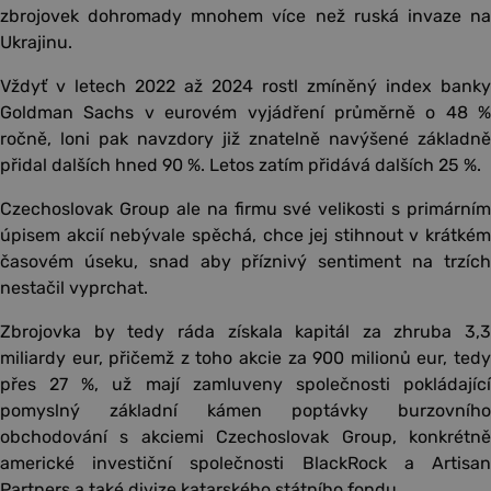
zbrojovek dohromady mnohem více než ruská invaze na
Ukrajinu.
Vždyť v letech 2022 až 2024 rostl zmíněný index banky
Goldman Sachs v eurovém vyjádření průměrně o 48 %
ročně, loni pak navzdory již znatelně navýšené základně
přidal dalších hned 90 %. Letos zatím přidává dalších 25 %.
Czechoslovak Group ale na firmu své velikosti s primárním
úpisem akcií nebývale spěchá, chce jej stihnout v krátkém
časovém úseku, snad aby příznivý sentiment na trzích
nestačil vyprchat.
Zbrojovka by tedy ráda získala kapitál za zhruba 3,3
miliardy eur, přičemž z toho akcie za 900 milionů eur, tedy
přes 27 %, už mají zamluveny společnosti pokládající
pomyslný základní kámen poptávky burzovního
obchodování s akciemi Czechoslovak Group, konkrétně
americké investiční společnosti BlackRock a Artisan
Partners a také divize katarského státního fondu.