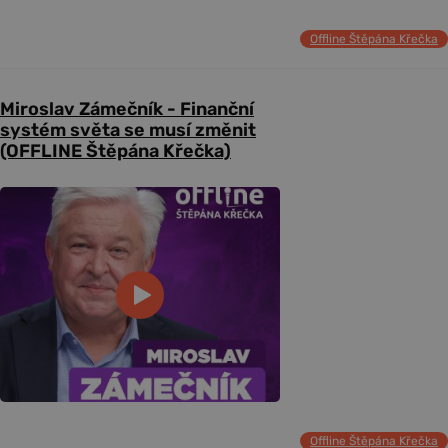
Offline Štěpána Křečka
Miroslav Zámečník - Finanční
systém světa se musí změnit
(OFFLINE Štěpána Křečka)
Offline Štěpána Křečka