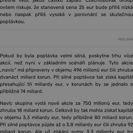
přesně vědí, jakou částku zaplatí. Czechoslovak Group
ovšem riskuje, že stanovená cena 25 eur bude příliš nízká
nebo naopak příliš vysoká v porovnání se skutečnou
poptávkou.
REKLAMA
Pokud by byla poptávka velmi silná, poskytne trhu více
akcií, než nyní v základním scénáři plánuje. Tyto akcie
„navíc“ má připraveny v objemu 496 milionů eur čili zhruba
dvanáct miliard korun. Při silné poptávce tak získá kapitál
přesahující tři miliardy eur, v korunách by se jednalo o
přibližně 74 miliard.
Navíc skupina vydá nové akcie za 750 milionů eur, tedy
zhruba 18 miliard korun. Celkově by tak mohla získat kapitál
v objemu 3,3 miliardy eur, tedy přibližně 80 miliard korun.
Při silné poptávce půjde až o 3,8 miliardy eur čili zhruba 92
miliard korun. Ale už získání sumy 3,3 miliardy eur by