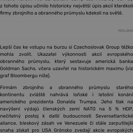
z tohoto úpisu učinilo historicky největší úpis akcií kterékoli
firmy zbrojního a obranného průmyslu kdekoli na světě.
REKLAMA
Lepší čas ke vstupu na burzu si Czechoslovak Group těžko
mohla zvolit. Ukazatel výkonnosti akcií evropského
obranného průmyslu, který sestavuje americká banka
Goldman Sachs, včera uzavřel na historickém maximu (viz
graf Bloombergu níže).
Firmám zbrojního a obranného průmyslu starého
kontinentu zvláště nahrává loňské i letošní konání
amerického prezidenta Donalda Trumpa. Jeho tlak na
navýšení výdajů členských zemí NATO na 5 % HDP,
nečitelný postoj k další budoucnosti Severoatlantické
aliance, bleskový zásah ve Venezuele či stále zarputilejší
snaha získat pro USA Grónsko zvedají akcie evropských