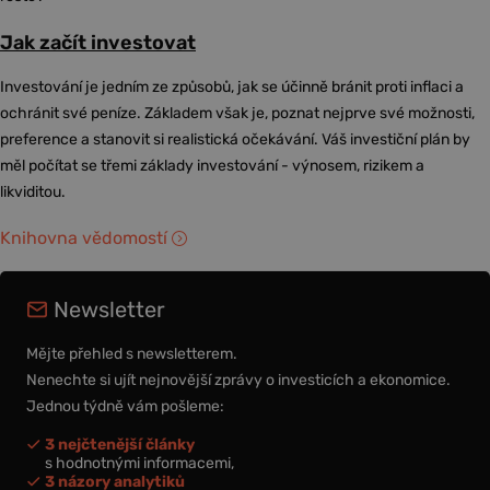
Jak začít investovat
Investování je jedním ze způsobů, jak se účinně bránit proti inflaci a
ochránit své peníze. Základem však je, poznat nejprve své možnosti,
preference a stanovit si realistická očekávání. Váš investiční plán by
měl počítat se třemi základy investování - výnosem, rizikem a
likviditou.
Knihovna vědomostí
Newsletter
Mějte přehled s newsletterem.
Nenechte si ujít nejnovější zprávy o investicích a ekonomice.
Jednou týdně vám pošleme:
3 nejčtenější články
s hodnotnými informacemi,
3 názory analytiků