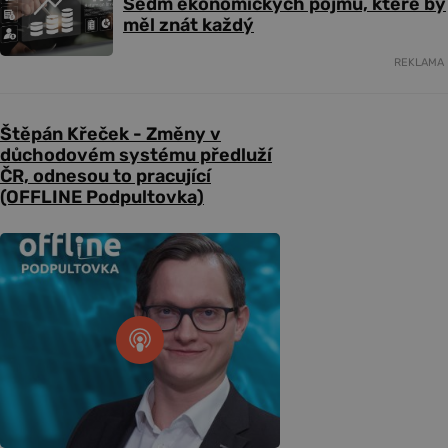
Sedm ekonomických pojmů, které by
měl znát každý
REKLAMA
Štěpán Křeček - Změny v
důchodovém systému předluží
ČR, odnesou to pracující
(OFFLINE Podpultovka)