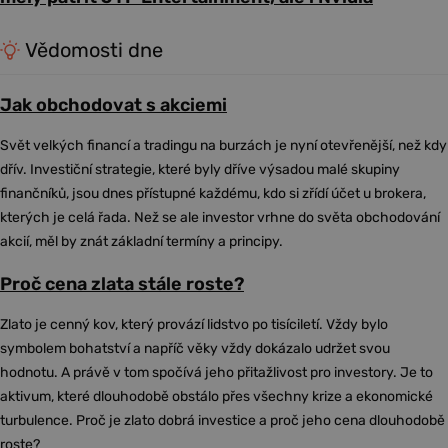
Vědomosti dne
Jak obchodovat s akciemi
Svět velkých financí a tradingu na burzách je nyní otevřenější, než kdy
dřív. Investiční strategie, které byly dříve výsadou malé skupiny
finančníků, jsou dnes přístupné každému, kdo si zřídí účet u brokera,
kterých je celá řada. Než se ale investor vrhne do světa obchodování
akcií, měl by znát základní termíny a principy.
Proč cena zlata stále roste?
Zlato je cenný kov, který provází lidstvo po tisíciletí. Vždy bylo
symbolem bohatství a napříč věky vždy dokázalo udržet svou
hodnotu. A právě v tom spočívá jeho přitažlivost pro investory. Je to
aktivum, které dlouhodobě obstálo přes všechny krize a ekonomické
turbulence. Proč je zlato dobrá investice a proč jeho cena dlouhodobě
roste?