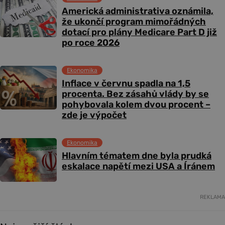
Americká administrativa oznámila,
že ukončí program mimořádných
dotací pro plány Medicare Part D již
po roce 2026
Ekonomika
Inflace v červnu spadla na 1,5
procenta. Bez zásahů vlády by se
pohybovala kolem dvou procent –
zde je výpočet
Ekonomika
Hlavním tématem dne byla prudká
eskalace napětí mezi USA a Íránem
REKLAMA