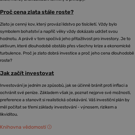
Proč cena zlata stále roste?
Zlato je cenný kov, který provází lidstvo po tisíciletí. Vždy bylo
symbolem bohatství a napříč věky vždy dokázalo udržet svou
hodnotu. A právě v tom spočívá jeho přitažlivost pro investory. Je to
aktivum, které dlouhodobě obstálo přes všechny krize a ekonomické
turbulence. Proč je zlato dobrá investice a proč jeho cena dlouhodobě
roste?
Jak začít investovat
Investování je jedním ze způsobů, jak se účinně bránit proti inflaci a
ochránit své peníze. Základem však je, poznat nejprve své možnosti,
preference a stanovit si realistická očekávání. Váš investiční plán by
měl počítat se třemi základy investování - výnosem, rizikem a
likviditou.
Knihovna vědomostí