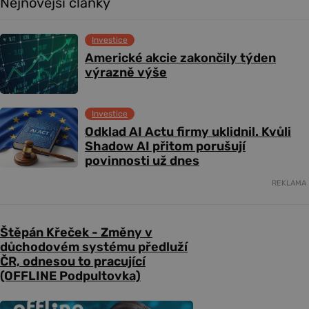
Nejnovější články
Investice
Americké akcie zakončily týden
výrazně výše
Investice
Odklad AI Actu firmy uklidnil. Kvůli
Shadow AI přitom porušují
povinnosti už dnes
REKLAMA
Štěpán Křeček - Změny v
důchodovém systému předluží
ČR, odnesou to pracující
(OFFLINE Podpultovka)