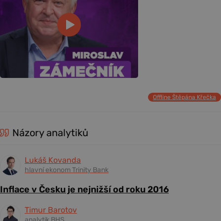
Offline Štěpána Křečka
Názory analytiků
Lukáš Kovanda
hlavní ekonom Trinity Bank
Inflace v Česku je nejnižší od roku 2016
Timur Barotov
analytik BHS