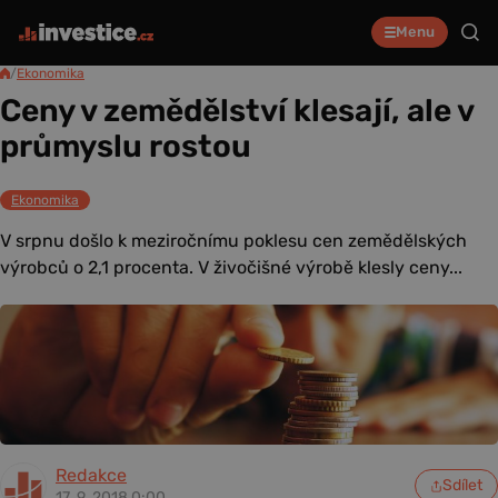
Menu
/
Ekonomika
Ceny v zemědělství klesají, ale v
průmyslu rostou
Ekonomika
V srpnu došlo k meziročnímu poklesu cen zemědělských
výrobců o 2,1 procenta. V živočišné výrobě klesly ceny...
Redakce
Sdílet
17. 9. 2018 0:00