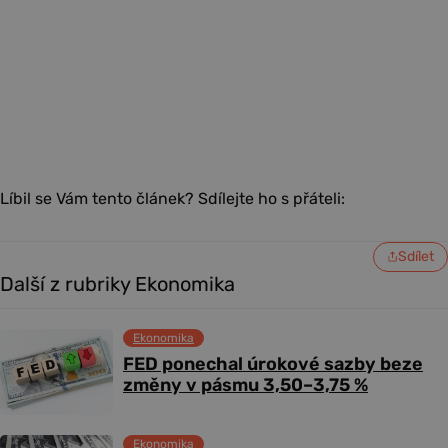
Líbil se Vám tento článek? Sdílejte ho s přáteli:
Sdílet
Další z rubriky Ekonomika
Ekonomika
FED ponechal úrokové sazby beze
změny v pásmu 3,50–3,75 %
Ekonomika