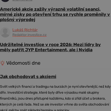
Americké akcie zažily výrazně volatilní seanci,
mírné zisky po otevření trhu se rychle proměnily v
plošný výprodej
Lukáš Richtár
Redaktor investice.cz
Udržitelné investice v roce 2026: Mezi lídry by
měly patřit JYP Entertainment, ale i Nvidia
Vědomosti dne
Jak obchodovat s akciemi
Svět velkých financí a tradingu na burzách je nyní otevřenější, než kdy
dřív. Investiční strategie, které byly dříve výsadou malé skupiny
finančníků, jsou dnes přístupné každému, kdo si zřídí účet u brokera,
kterých je celá řada. Než se ale investor vrhne do světa obchodování
akcií, měl by znát základní termíny a principy.