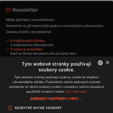
Newsletter
Mějte přehled s newsletterem.
Nenechte si ujít nejnovější zprávy o investicích a ekonomice.
Jednou týdně vám pošleme:
3 nejčtenější články
s hodnotnými informacemi,
3 názory analytiků
kteří se těmto tématům věnují každý den,
nová videa a podcasty
×
k prohloubení vašich znalostí.
Tyto webové stránky používají
soubory cookie.
CZECH
Tyto webové stránky používají soubory cookie ke zlepšení
uživatelského zážitku. Používáním našich webových stránek
CZ
souhlasíte se všemi soubory cookie v souladu s našimi zásadami
Přihlášením k newsletteru vyjadřujete svůj souhlas s
podmínkami
používání souborů cookie.
Více informací
zpracování osobních údajů
.
ZOBRAZIT PARTNERY
(1491) →
Kontakt
NEZBYTNĚ NUTNÉ SOUBORY
Zásady používání souborů cookies