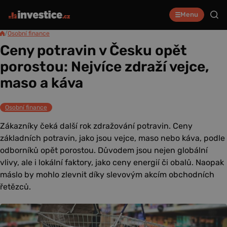
Menu
/
Osobní finance
Ceny potravin v Česku opět
porostou: Nejvíce zdraží vejce,
maso a káva
Osobní finance
Zákazníky čeká další rok zdražování potravin. Ceny
základních potravin, jako jsou vejce, maso nebo káva, podle
odborníků opět porostou. Důvodem jsou nejen globální
vlivy, ale i lokální faktory, jako ceny energií či obalů. Naopak
máslo by mohlo zlevnit díky slevovým akcím obchodních
řetězců.