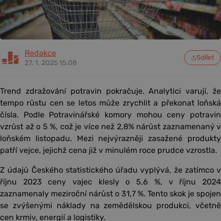
Redakce
Sdílet
27. 1. 2025 15:08
Trend zdražování potravin pokračuje. Analytici varují, že
tempo růstu cen se letos může zrychlit a překonat loňská
čísla. Podle Potravinářské komory mohou ceny potravin
vzrůst až o 5 %, což je více než 2,8% nárůst zaznamenaný v
loňském listopadu. Mezi nejvýrazněji zasažené produkty
patří vejce, jejichž cena již v minulém roce prudce vzrostla.
Z údajů Českého statistického úřadu vyplývá, že zatímco v
říjnu 2023 ceny vajec klesly o 5,6 %, v říjnu 2024
zaznamenaly meziroční nárůst o 31,7 %. Tento skok je spojen
se zvýšenými náklady na zemědělskou produkci, včetně
cen krmiv, energií a logistiky.