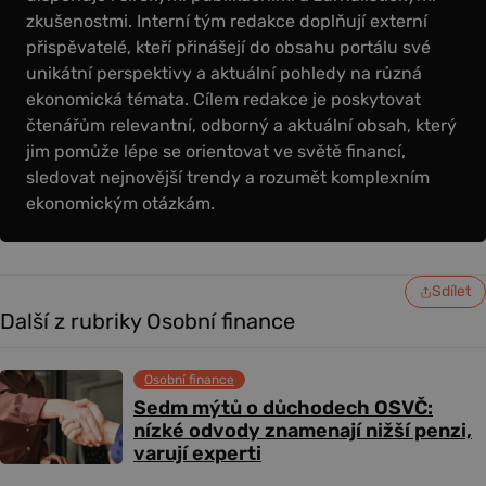
zkušenostmi. Interní tým redakce doplňují externí
přispěvatelé, kteří přinášejí do obsahu portálu své
unikátní perspektivy a aktuální pohledy na různá
ekonomická témata. Cílem redakce je poskytovat
čtenářům relevantní, odborný a aktuální obsah, který
jim pomůže lépe se orientovat ve světě financí,
sledovat nejnovější trendy a rozumět komplexním
ekonomickým otázkám.
Sdílet
Další z rubriky Osobní finance
Osobní finance
Sedm mýtů o důchodech OSVČ:
nízké odvody znamenají nižší penzi,
varují experti