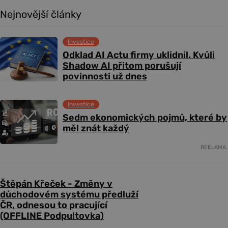
Nejnovější články
Investice
Odklad AI Actu firmy uklidnil. Kvůli
Shadow AI přitom porušují
povinnosti už dnes
Investice
Sedm ekonomických pojmů, které by
měl znát každý
REKLAMA
Štěpán Křeček - Změny v
důchodovém systému předluží
ČR, odnesou to pracující
(OFFLINE Podpultovka)