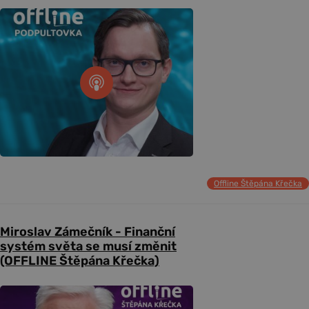
Offline Štěpána Křečka
Miroslav Zámečník - Finanční
systém světa se musí změnit
(OFFLINE Štěpána Křečka)