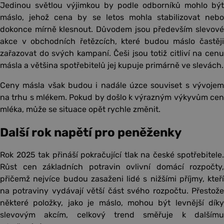
Jedinou světlou výjimkou by podle odborníků mohlo být
máslo, jehož cena by se letos mohla stabilizovat nebo
dokonce mírně klesnout. Důvodem jsou především slevové
akce v obchodních řetězcích, které budou máslo častěji
zařazovat do svých kampaní. Češi jsou totiž citliví na cenu
másla a většina spotřebitelů jej kupuje primárně ve slevách.
Ceny másla však budou i nadále úzce souviset s vývojem
na trhu s mlékem. Pokud by došlo k výrazným výkyvům cen
mléka, může se situace opět rychle změnit.
Další rok napětí pro peněženky
Rok 2025 tak přináší pokračující tlak na české spotřebitele.
Růst cen základních potravin ovlivní domácí rozpočty,
přičemž nejvíce budou zasaženi lidé s nižšími příjmy, kteří
na potraviny vydávají větší část svého rozpočtu. Přestože
některé položky, jako je máslo, mohou být levnější díky
slevovým akcím, celkový trend směřuje k dalšímu