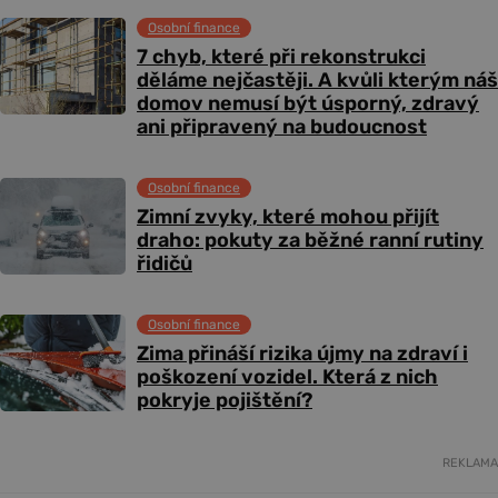
Osobní finance
7 chyb, které při rekonstrukci
děláme nejčastěji. A kvůli kterým náš
domov nemusí být úsporný, zdravý
ani připravený na budoucnost
Osobní finance
Zimní zvyky, které mohou přijít
draho: pokuty za běžné ranní rutiny
řidičů
Osobní finance
Zima přináší rizika újmy na zdraví i
poškození vozidel. Která z nich
pokryje pojištění?
REKLAMA