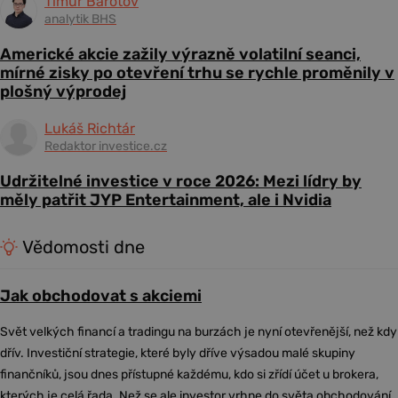
Timur Barotov
analytik BHS
Americké akcie zažily výrazně volatilní seanci,
mírné zisky po otevření trhu se rychle proměnily v
plošný výprodej
Lukáš Richtár
Redaktor investice.cz
Udržitelné investice v roce 2026: Mezi lídry by
měly patřit JYP Entertainment, ale i Nvidia
Vědomosti dne
Jak obchodovat s akciemi
Svět velkých financí a tradingu na burzách je nyní otevřenější, než kdy
dřív. Investiční strategie, které byly dříve výsadou malé skupiny
finančníků, jsou dnes přístupné každému, kdo si zřídí účet u brokera,
kterých je celá řada. Než se ale investor vrhne do světa obchodování