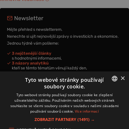
Newsletter
Mějte přehled s newsletterem.
Nenechte si ujít nejnovější zprávy o investicích a ekonomice.
Jednou týdně vám pošleme:
3 nejčtenější články
s hodnotnými informacemi,
3 názory analytiků
kteří se těmto tématům věnují každý den,
nová videa a podcasty
×
k prohloubení vašich znalostí.
Tyto webové stránky používají
soubory cookie.
CZECH
Tyto webové stránky používají soubory cookie ke zlepšení
uživatelského zážitku. Používáním našich webových stránek
CZ
souhlasíte se všemi soubory cookie v souladu s našimi zásadami
Přihlášením k newsletteru vyjadřujete svůj souhlas s
podmínkami
používání souborů cookie.
Více informací
zpracování osobních údajů
.
ZOBRAZIT PARTNERY
(1491) →
Kontakt