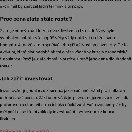
akcií, měl by znát základní termíny a principy.
Proč cena zlata stále roste?
Zlato je cenný kov, který provází lidstvo po tisíciletí. Vždy bylo
symbolem bohatství a napříč věky vždy dokázalo udržet svou
hodnotu. A právě v tom spočívá jeho přitažlivost pro investory. Je to
aktivum, které dlouhodobě obstálo přes všechny krize a ekonomické
turbulence. Proč je zlato dobrá investice a proč jeho cena dlouhodobě
roste?
Jak začít investovat
Investování je jedním ze způsobů, jak se účinně bránit proti inflaci a
ochránit své peníze. Základem však je, poznat nejprve své možnosti,
preference a stanovit si realistická očekávání. Váš investiční plán by
měl počítat se třemi základy investování - výnosem, rizikem a
likviditou.
Knihovna vědomostí