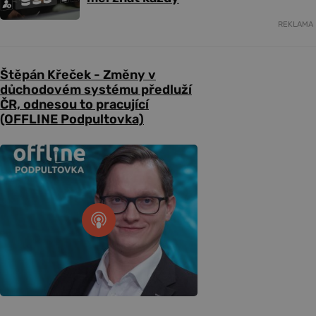
REKLAMA
Štěpán Křeček - Změny v
důchodovém systému předluží
ČR, odnesou to pracující
(OFFLINE Podpultovka)