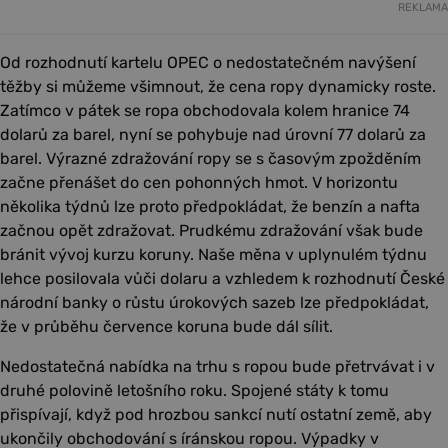
REKLAMA
Od rozhodnutí kartelu OPEC o nedostatečném navýšení
těžby si můžeme všimnout, že cena ropy dynamicky roste.
Zatímco v pátek se ropa obchodovala kolem hranice 74
dolarů za barel, nyní se pohybuje nad úrovní 77 dolarů za
barel. Výrazné zdražování ropy se s časovým zpožděním
začne přenášet do cen pohonných hmot. V horizontu
několika týdnů lze proto předpokládat, že benzín a nafta
začnou opět zdražovat. Prudkému zdražování však bude
bránit vývoj kurzu koruny. Naše měna v uplynulém týdnu
lehce posilovala vůči dolaru a vzhledem k rozhodnutí České
národní banky o růstu úrokových sazeb lze předpokládat,
že v průběhu července koruna bude dál sílit.
Nedostatečná nabídka na trhu s ropou bude přetrvávat i v
druhé polovině letošního roku. Spojené státy k tomu
přispívají, když pod hrozbou sankcí nutí ostatní země, aby
ukončily obchodování s íránskou ropou. Výpadky v