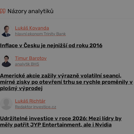
Názory analytiků
Lukáš Kovanda
hlavní ekonom Trinity Bank
Inflace v Česku je nejnižší od roku 2016
Timur Barotov
analytik BHS
Americké akcie zažily výrazně volatilní seanci,
mírné zisky po otevření trhu se rychle proměnily v
plošný výprodej
Lukáš Richtár
Redaktor investice.cz
Udržitelné investice v roce 2026: Mezi lídry by
měly patřit JYP Entertainment, ale i Nvidia