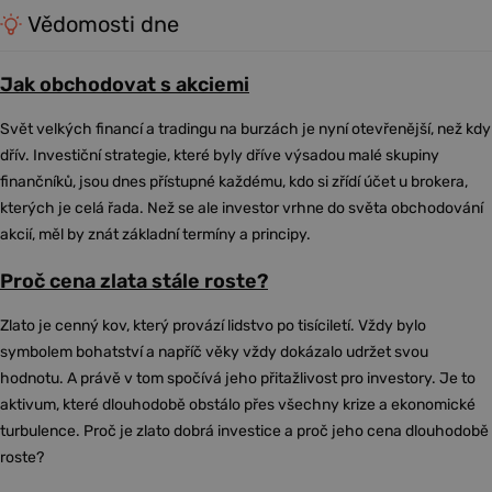
Vědomosti dne
Jak obchodovat s akciemi
Svět velkých financí a tradingu na burzách je nyní otevřenější, než kdy
dřív. Investiční strategie, které byly dříve výsadou malé skupiny
finančníků, jsou dnes přístupné každému, kdo si zřídí účet u brokera,
kterých je celá řada. Než se ale investor vrhne do světa obchodování
akcií, měl by znát základní termíny a principy.
Proč cena zlata stále roste?
Zlato je cenný kov, který provází lidstvo po tisíciletí. Vždy bylo
symbolem bohatství a napříč věky vždy dokázalo udržet svou
hodnotu. A právě v tom spočívá jeho přitažlivost pro investory. Je to
aktivum, které dlouhodobě obstálo přes všechny krize a ekonomické
turbulence. Proč je zlato dobrá investice a proč jeho cena dlouhodobě
roste?