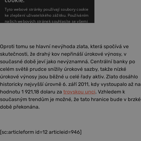
Oproti tomu se hlavní nevýhoda zlata, která spočívá ve
skutečnosti, že drahý kov nepřináší úrokové výnosy, v
současné době jeví jako nevýznamná. Centrální banky po
celém světě prudce snížily úrokové sazby, takže nízké
úrokové výnosy jsou běžné u celé řady aktiv. Zlato dosáhlo
historicky nejvyšší úrovně 6. září 2011, kdy vystoupalo až na
hodnotu 1 921,18 dolaru za
troyskou unci
. Vzhledem k
současným trendům je možné, že tato hranice bude v brzké
době překonána.
[sc:articleform id=12 articleid=946]