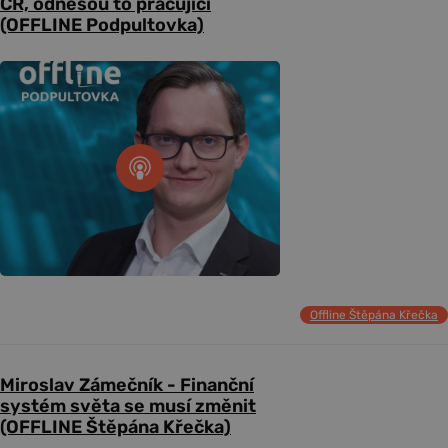
ČR, odnesou to pracující
(OFFLINE Podpultovka)
Offline Štěpána Křečka
Miroslav Zámečník - Finanční
systém světa se musí změnit
(OFFLINE Štěpána Křečka)