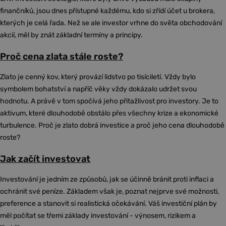
finančníků, jsou dnes přístupné každému, kdo si zřídí účet u brokera,
kterých je celá řada. Než se ale investor vrhne do světa obchodování
akcií, měl by znát základní termíny a principy.
Proč cena zlata stále roste?
Zlato je cenný kov, který provází lidstvo po tisíciletí. Vždy bylo
symbolem bohatství a napříč věky vždy dokázalo udržet svou
hodnotu. A právě v tom spočívá jeho přitažlivost pro investory. Je to
aktivum, které dlouhodobě obstálo přes všechny krize a ekonomické
turbulence. Proč je zlato dobrá investice a proč jeho cena dlouhodobě
roste?
Jak začít investovat
Investování je jedním ze způsobů, jak se účinně bránit proti inflaci a
ochránit své peníze. Základem však je, poznat nejprve své možnosti,
preference a stanovit si realistická očekávání. Váš investiční plán by
měl počítat se třemi základy investování - výnosem, rizikem a