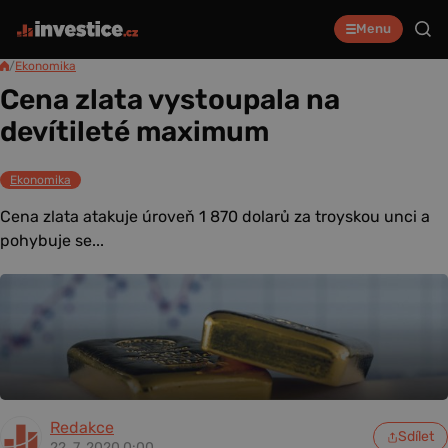
Menu
/
Ekonomika
Cena zlata vystoupala na
devítileté maximum
Ekonomika
Cena zlata atakuje úroveň 1 870 dolarů za troyskou unci a
pohybuje se...
Redakce
Sdílet
22. 7. 2020 0:00