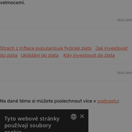
velmocemi.
REKLAMA
Strach z inflace popularizuje fyzické zlato
Jak investovat
do zlata
Ukládání do zlata
Kdy investovat do zlata
REKLAMA
Na dané téma si můžete poslechnout více v
podcastu
: