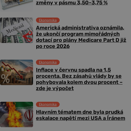
změny v pásmu 3,50–3,75 %
Ekonomika
Americká administrativa oznámila,
že ukončí program mimořádných
dotací pro plány Medicare Part D již
po roce 2026
Ekonomika
Inflace v červnu spadla na 1,5
procenta. Bez zásahů vlády by se
pohybovala kolem dvou procent –
zde je výpočet
Ekonomika
Hlavním tématem dne byla prudká
eskalace napětí mezi USA a Íránem