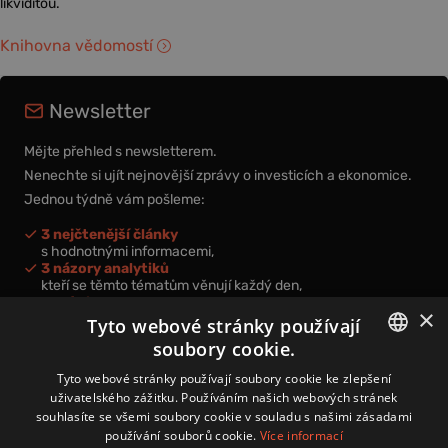
likviditou.
Knihovna vědomostí
Newsletter
Mějte přehled s newsletterem.
Nenechte si ujít nejnovější zprávy o investicích a ekonomice.
Jednou týdně vám pošleme:
3 nejčtenější články
s hodnotnými informacemi,
3 názory analytiků
kteří se těmto tématům věnují každý den,
nová videa a podcasty
×
k prohloubení vašich znalostí.
Tyto webové stránky používají
soubory cookie.
CZECH
Tyto webové stránky používají soubory cookie ke zlepšení
uživatelského zážitku. Používáním našich webových stránek
CZ
souhlasíte se všemi soubory cookie v souladu s našimi zásadami
Přihlášením k newsletteru vyjadřujete svůj souhlas s
podmínkami
používání souborů cookie.
Více informací
zpracování osobních údajů
.