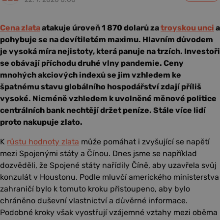
Cena zlata
atakuje úroveň 1 870 dolarů za
troyskou unci
a
pohybuje se na devítiletém maximu. Hlavním důvodem
je vysoká míra nejistoty, která panuje na trzích. Investoři
se obávají příchodu druhé vlny pandemie. Ceny
mnohých akciových indexů se jim vzhledem ke
špatnému stavu globálního hospodářství zdají příliš
vysoké. Nicméně vzhledem k uvolněné měnové politice
centrálních bank nechtějí držet peníze. Stále více lidí
proto nakupuje zlato.
K
růstu hodnoty zlata
může pomáhat i zvyšující se napětí
mezi Spojenými státy a Čínou. Dnes jsme se například
dozvěděli, že Spojené státy nařídily Číně, aby uzavřela svůj
konzulát v Houstonu. Podle mluvčí amerického ministerstva
zahraničí bylo k tomuto kroku přistoupeno, aby bylo
chráněno duševní vlastnictví a důvěrné informace.
Podobné kroky však vyostřují vzájemné vztahy mezi oběma