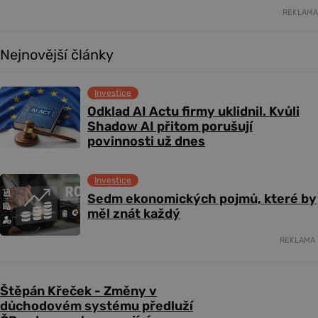
REKLAMA
Nejnovější články
Investice
Odklad AI Actu firmy uklidnil. Kvůli
Shadow AI přitom porušují
povinnosti už dnes
Investice
Sedm ekonomických pojmů, které by
měl znát každý
REKLAMA
Štěpán Křeček - Změny v
důchodovém systému předluží