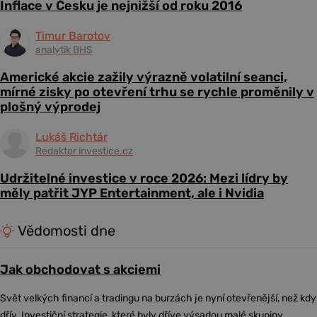
Inflace v Česku je nejnižší od roku 2016
Timur Barotov
analytik BHS
Americké akcie zažily výrazně volatilní seanci,
mírné zisky po otevření trhu se rychle proměnily v
plošný výprodej
Lukáš Richtár
Redaktor investice.cz
Udržitelné investice v roce 2026: Mezi lídry by
měly patřit JYP Entertainment, ale i Nvidia
Vědomosti dne
Jak obchodovat s akciemi
Svět velkých financí a tradingu na burzách je nyní otevřenější, než kdy
dřív. Investiční strategie, které byly dříve výsadou malé skupiny