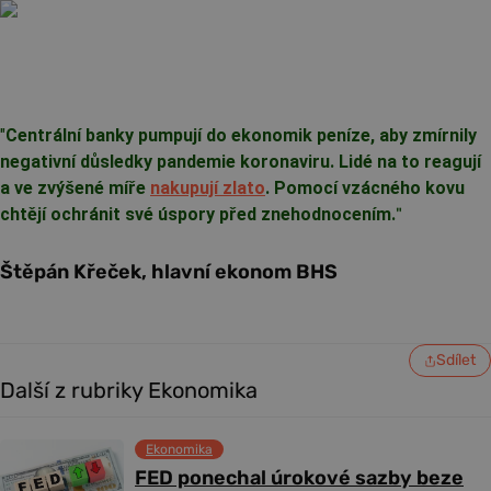
"
Centrální banky pumpují do ekonomik peníze, aby zmírnily
negativní důsledky pandemie koronaviru. Lidé na to reagují
a ve zvýšené míře
nakupují zlato
. Pomocí vzácného kovu
chtějí ochránit své úspory před znehodnocením.
"
Štěpán Křeček, hlavní ekonom BHS
Sdílet
Další z rubriky Ekonomika
Ekonomika
FED ponechal úrokové sazby beze