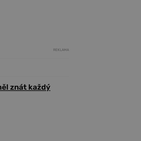
REKLAMA
ěl znát každý