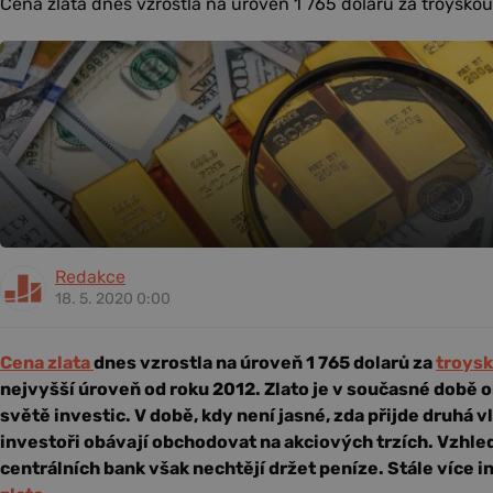
Cena zlata dnes vzrostla na úroveň 1 765 dolarů za troyskou 
Redakce
18. 5. 2020 0:00
Cena zlata
dnes vzrostla na úroveň 1 765 dolarů za
troysk
nejvyšší úroveň od roku 2012. Zlato je v současné době 
světě investic. V době, kdy není jasné, zda přijde druhá 
investoři obávají obchodovat na akciových trzích. Vzhle
centrálních bank však nechtějí držet peníze. Stále více 