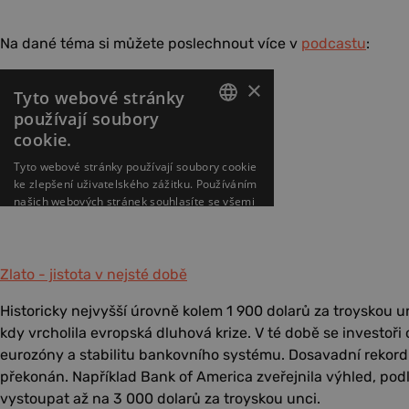
Na dané téma si můžete poslechnout více v
podcastu
:
Zlato - jistota v nejsté době
Historicky nejvyšší úrovně kolem 1 900 dolarů za troyskou un
kdy vrcholila evropská dluhová krize. V té době se investoř
eurozóny a stabilitu bankovního systému. Dosavadní rekord
překonán. Například Bank of America zveřejnila výhled, pod
vystoupat až na 3 000 dolarů za troyskou unci.