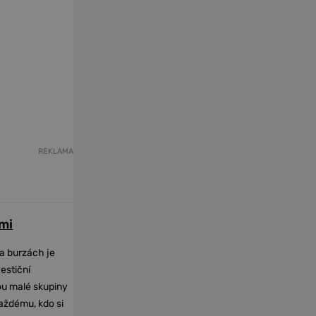
REKLAMA
mi
na burzách je
vestiční
dou malé skupiny
každému, kdo si