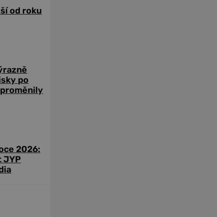
žší od roku
výrazně
zisky po
 proměnily
roce 2026:
t JYP
dia