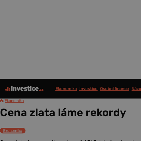
Ekonomika
Investice
Osobní finance
Názo
/
Ekonomika
Cena zlata láme rekordy
Ekonomika