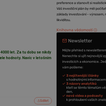
preference a stanovit si realisti
Váš investiční plán by měl počítat
základy investování - výnosem, r
likviditou.
Knihovna vědomostí
Newsletter
Mějte přehled s newslettere
a 4000 let. Za tu dobu se nikdy
Nenechte si ujít nejnovější z
le hodnoty. Navíc v letošním
investicích a ekonomice. Je
vám pošleme:
3 nejčtenější články
s hodnotnými informacemi
3 názory analytiků
kteří se těmto tématům vě
den,
nová videa a podcasty
k prohloubení vašich znalo
Sdílet