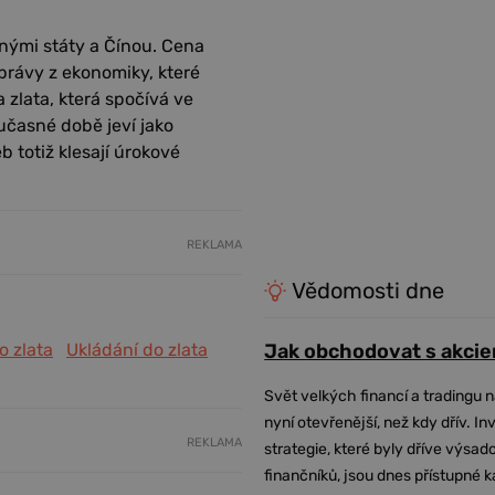
nými státy a Čínou. Cena
právy z ekonomiky, které
 zlata, která spočívá ve
učasné době jeví jako
 totiž klesají úrokové
REKLAMA
Vědomosti dne
o zlata
Ukládání do zlata
Jak obchodovat s akcie
Svět velkých financí a tradingu 
nyní otevřenější, než kdy dřív. In
REKLAMA
strategie, které byly dříve výsa
finančníků, jsou dnes přístupné 