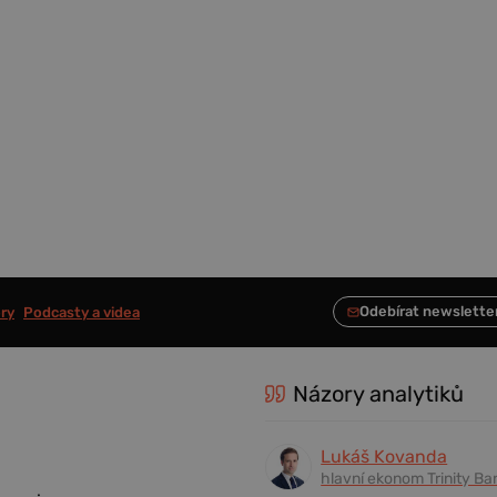
ry
Podcasty a videa
Názory analytiků
Lukáš Kovanda
hlavní ekonom Trinity Ba