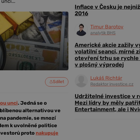
unci...
Inflace v Česku je nejni
2016
Timur Barotov
analytik BHS
Americké akcie zažily 
volatilní seanci, mírné 
otevření trhu se rychle
v plošný výprodej
Lukáš Richtár
Sdílet
Redaktor investice.cz
Udržitelné investice v 
Mezi lídry by měly patři
ou unci
. Jedná se o
Entertainment, ale i Nvi
oblíbenou alternativou ve
vlna pandemie, se mnozí
dem k uvolněné politice
investorů proto
nakupuje