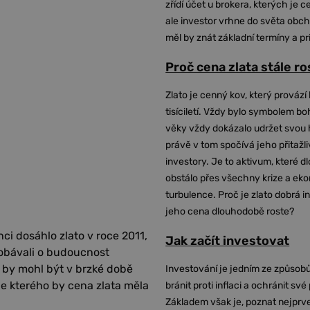
zřídí účet u brokera, kterých je c
ale investor vrhne do světa obch
měl by znát základní termíny a pr
Proč cena zlata stále r
Zlato je cenný kov, který provází 
tisíciletí. Vždy bylo symbolem bo
věky vždy dokázalo udržet svou 
právě v tom spočívá jeho přitažli
investory. Je to aktivum, které 
obstálo přes všechny krize a ek
turbulence. Proč je zlato dobrá i
jeho cena dlouhodobě roste?
ci dosáhlo zlato v roce 2011,
Jak začít investovat
i obávali o budoucnost
 by mohl být v brzké době
Investování je jedním ze způsobů
le kterého by cena zlata měla
bránit proti inflaci a ochránit své
Základem však je, poznat nejprv