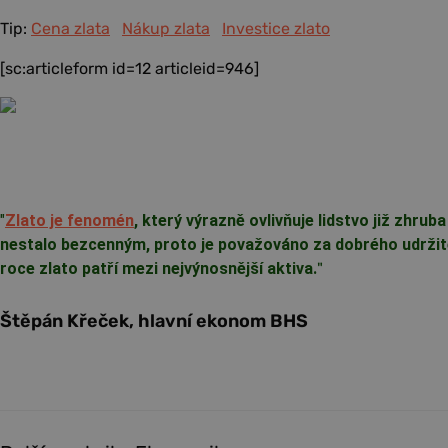
Tip:
Cena zlata
Nákup zlata
Investice zlato
[sc:articleform id=12 articleid=946]
"
Zlato je fenomén
, který výrazně ovlivňuje lidstvo již zhrub
nestalo bezcenným, proto je považováno za dobrého udržite
roce zlato patří mezi nejvýnosnější aktiva.
"
Štěpán Křeček, hlavní ekonom BHS