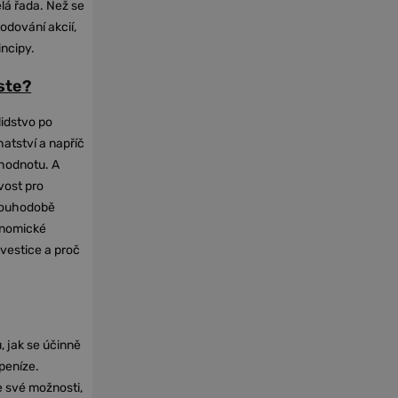
elá řada. Než se
odování akcií,
incipy.
oste?
lidstvo po
hatství a napříč
hodnotu. A
vost pro
dlouhodobě
onomické
nvestice a proč
, jak se účinně
 peníze.
e své možnosti,