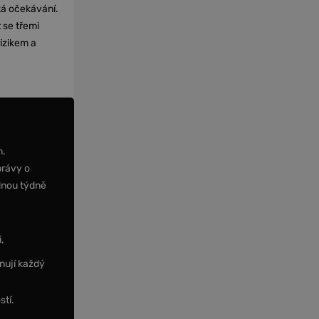
cká očekávání.
 se třemi
izikem a
m.
právy o
dnou týdně
,
nují každý
stí.