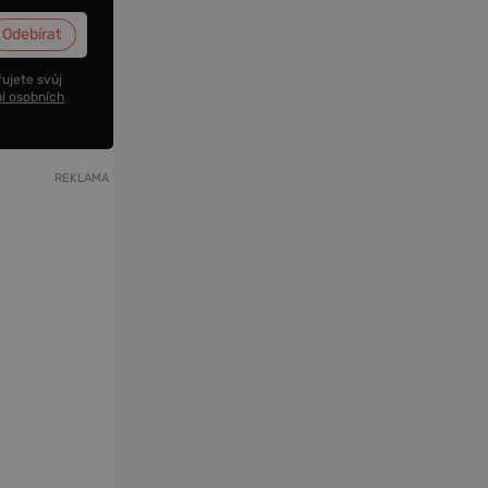
ujete svůj
í osobních
REKLAMA