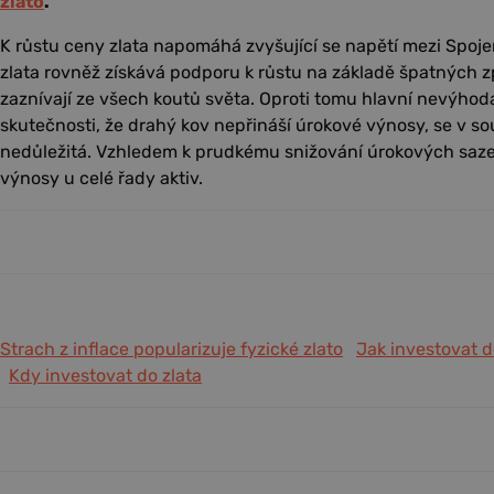
zlato
.
K růstu ceny zlata napomáhá zvyšující se napětí mezi Spoje
zlata rovněž získává podporu k růstu na základě špatných z
zaznívají ze všech koutů světa. Oproti tomu hlavní nevýhoda
skutečnosti, že drahý kov nepřináší úrokové výnosy, se v so
nedůležitá. Vzhledem k prudkému snižování úrokových sazeb
výnosy u celé řady aktiv.
Strach z inflace popularizuje fyzické zlato
Jak investovat d
Kdy investovat do zlata