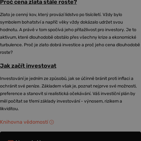
Proč cena zlata stále roste?
Zlato je cenný kov, který provází lidstvo po tisíciletí. Vždy bylo
symbolem bohatství a napříč věky vždy dokázalo udržet svou
hodnotu. A právě v tom spočívá jeho přitažlivost pro investory. Je to
aktivum, které dlouhodobě obstálo přes všechny krize a ekonomické
turbulence. Proč je zlato dobrá investice a proč jeho cena dlouhodobě
roste?
Jak začít investovat
Investování je jedním ze způsobů, jak se účinně bránit proti inflaci a
ochránit své peníze. Základem však je, poznat nejprve své možnosti,
preference a stanovit si realistická očekávání. Váš investiční plán by
měl počítat se třemi základy investování - výnosem, rizikem a
likviditou.
Knihovna vědomostí