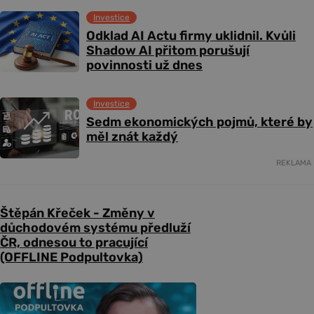
Investice
Odklad AI Actu firmy uklidnil. Kvůli
Shadow AI přitom porušují
povinnosti už dnes
Investice
Sedm ekonomických pojmů, které by
měl znát každý
REKLAMA
Štěpán Křeček - Změny v
důchodovém systému předluží
ČR, odnesou to pracující
(OFFLINE Podpultovka)