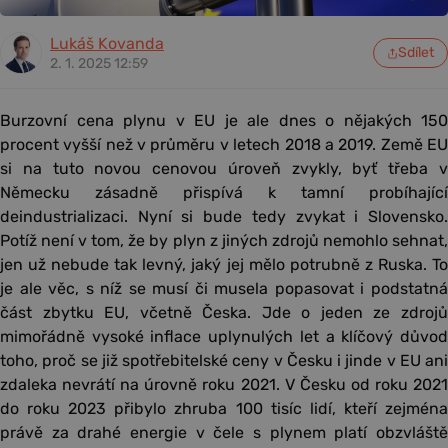
Lukáš Kovanda
Sdílet
2. 1. 2025 12:59
Burzovní cena plynu v EU je ale dnes o nějakých 150
procent vyšší než v průměru v letech 2018 a 2019. Země EU
si na tuto novou cenovou úroveň zvykly, byť třeba v
Německu zásadně přispívá k tamní probíhající
deindustrializaci. Nyní si bude tedy zvykat i Slovensko.
Potíž není v tom, že by plyn z jiných zdrojů nemohlo sehnat,
jen už nebude tak levný, jaký jej mělo potrubně z Ruska. To
je ale věc, s níž se musí či musela popasovat i podstatná
část zbytku EU, včetně Česka. Jde o jeden ze zdrojů
mimořádně vysoké inflace uplynulých let a klíčový důvod
toho, proč se již spotřebitelské ceny v Česku i jinde v EU ani
zdaleka nevrátí na úrovně roku 2021. V Česku od roku 2021
do roku 2023 přibylo zhruba 100 tisíc lidí, kteří zejména
právě za drahé energie v čele s plynem platí obzvláště