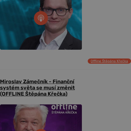
Offline Štěpána Křečka
Miroslav Zámečník - Finanční
systém světa se musí změnit
(OFFLINE Štěpána Křečka)