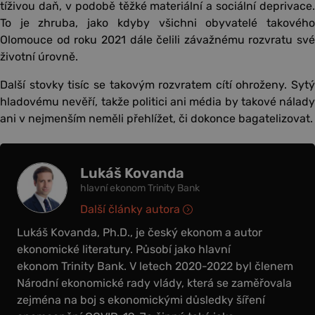
tíživou daň, v podobě těžké materiální a sociální deprivace.
To je zhruba, jako kdyby všichni obyvatelé takového
Olomouce od roku 2021 dále čelili závažnému rozvratu své
životní úrovně.
Další stovky tisíc se takovým rozvratem cítí ohroženy. Sytý
hladovému nevěří, takže politici ani média by takové nálady
ani v nejmenším neměli přehlížet, či dokonce bagatelizovat.
Lukáš Kovanda
hlavní ekonom Trinity Bank
Další články autora
Lukáš Kovanda, Ph.D., je český ekonom a autor
ekonomické literatury. Působí jako hlavní
ekonom Trinity Bank. V letech 2020-2022 byl členem
Národní ekonomické rady vlády, která se zaměřovala
zejména na boj s ekonomickými důsledky šíření