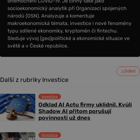
onemocnění COVID-19. Je činný také jako
socioekonomický analytik při Organizaci spojených
národů (OSN). Analyzuje a komentuje
makroekonomická témata, investice i nové fenomény
typu sdílené ekonomiky, kryptoměn či fintechu.
Sleduje vývoj (geo)politické a ekonomické situace ve
světě a v České republice.
Sdílet
Další z rubriky Investice
Investice
Odklad AI Actu firmy uklidnil. Kvůli
Shadow AI přitom porušují
povinnosti už dnes
Investice