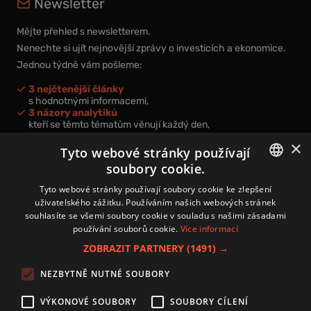
Newsletter
Mějte přehled s newsletterem.
Nenechte si ujít nejnovější zprávy o investicích a ekonomice.
Jednou týdně vám pošleme:
3 nejčtenější články
s hodnotnými informacemi,
3 názory analytiků
kteří se těmto tématům věnují každý den,
nová videa a podcasty
×
k prohloubení vašich znalostí.
Tyto webové stránky používají
soubory cookie.
CZECH
Tyto webové stránky používají soubory cookie ke zlepšení
uživatelského zážitku. Používáním našich webových stránek
CZ
souhlasíte se všemi soubory cookie v souladu s našimi zásadami
Přihlášením k newsletteru vyjadřujete svůj souhlas s
podmínkami
používání souborů cookie.
Více informací
zpracování osobních údajů
.
ZOBRAZIT PARTNERY
(1491) →
Kontakt
NEZBYTNĚ NUTNÉ SOUBORY
Zásady používání souborů cookies
Zpracování osobních údajů
VÝKONOVÉ SOUBORY
SOUBORY CÍLENÍ
Autoři