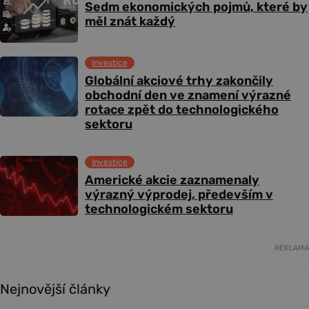
Sedm ekonomických pojmů, které by
měl znát každý
Investice
Globální akciové trhy zakončily
obchodní den ve znamení výrazné
rotace zpět do technologického
sektoru
Investice
Americké akcie zaznamenaly
výrazný výprodej, především v
technologickém sektoru
REKLAMA
Nejnovější články