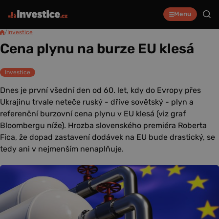
Menu
/
Investice
Cena plynu na burze EU klesá
Investice
Dnes je první všední den od 60. let, kdy do Evropy přes
Ukrajinu trvale neteče ruský - dříve sovětský - plyn a
referenční burzovní cena plynu v EU klesá (viz graf
Bloombergu níže). Hrozba slovenského premiéra Roberta
Fica, že dopad zastavení dodávek na EU bude drastický, se
tedy ani v nejmenším nenaplňuje.