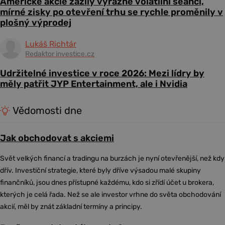
Americké akcie zažily výrazně volatilní seanci,
mírné zisky po otevření trhu se rychle proměnily v
plošný výprodej
Lukáš Richtár
Redaktor investice.cz
Udržitelné investice v roce 2026: Mezi lídry by
měly patřit JYP Entertainment, ale i Nvidia
Vědomosti dne
Jak obchodovat s akciemi
Svět velkých financí a tradingu na burzách je nyní otevřenější, než kdy
dřív. Investiční strategie, které byly dříve výsadou malé skupiny
finančníků, jsou dnes přístupné každému, kdo si zřídí účet u brokera,
kterých je celá řada. Než se ale investor vrhne do světa obchodování
akcií, měl by znát základní termíny a principy.