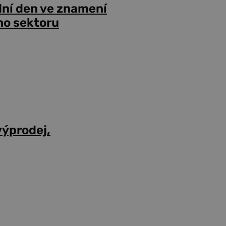
dní den ve znamení
ho sektoru
výprodej,