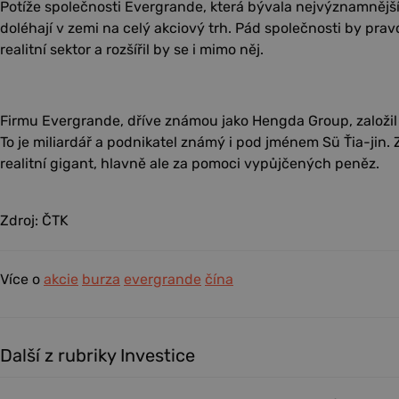
Potíže společnosti Evergrande, která bývala nejvýznamnějš
doléhají v zemi na celý akciový trh. Pád společnosti by pr
realitní sektor a rozšířil by se i mimo něj.
Firmu Evergrande, dříve známou jako Hengda Group, založil
To je miliardář a podnikatel známý i pod jménem Sü Ťia-jin. Z
realitní gigant, hlavně ale za pomoci vypůjčených peněz.
Zdroj: ČTK
Více o
akcie
burza
evergrande
čína
Další z rubriky Investice