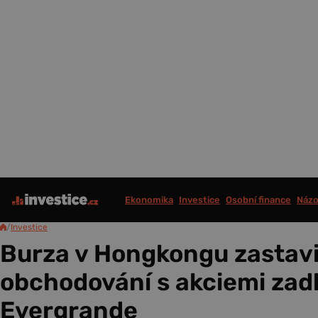
Ekonomika
Investice
Osobní finance
Názo
/
Investice
Burza v Hongkongu zastavi
obchodování s akciemi zad
Evergrande