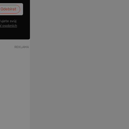
ujete svůj
í osobních
REKLAMA