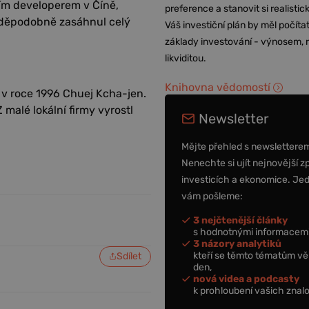
ím developerem v Číně,
preference a stanovit si realisti
avděpodobně zasáhnul celý
Váš investiční plán by měl počítat
základy investování - výnosem, r
likviditou.
Knihovna vědomostí
 v roce 1996 Chuej Kcha-jen.
 malé lokální firmy vyrostl
Newsletter
Mějte přehled s newslettere
Nenechte si ujít nejnovější z
investicích a ekonomice. Je
vám pošleme:
3 nejčtenější články
s hodnotnými informacemi
3 názory analytiků
kteří se těmto tématům vě
Sdílet
den,
nová videa a podcasty
k prohloubení vašich znalo