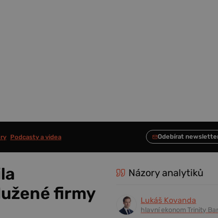
ry
Podcasty a videa
la
Názory analytiků
lužené firmy
Lukáš Kovanda
hlavní ekonom Trinity Ba