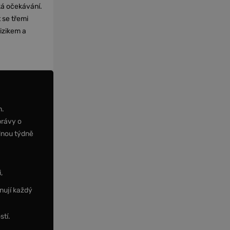
cká očekávání.
 se třemi
izikem a
m.
právy o
dnou týdně
,
nují každý
stí.