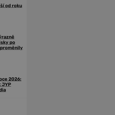
žší od roku
výrazně
zisky po
 proměnily
roce 2026:
t JYP
dia