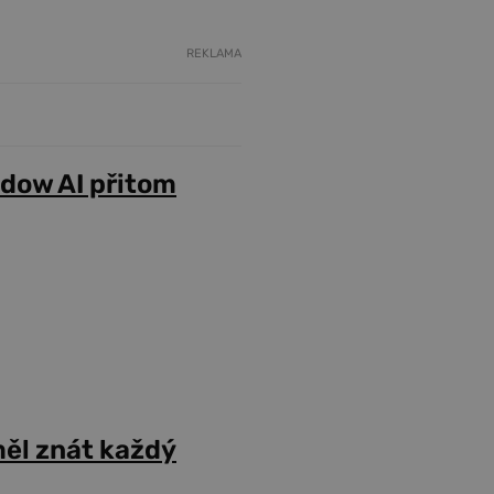
REKLAMA
adow AI přitom
ěl znát každý