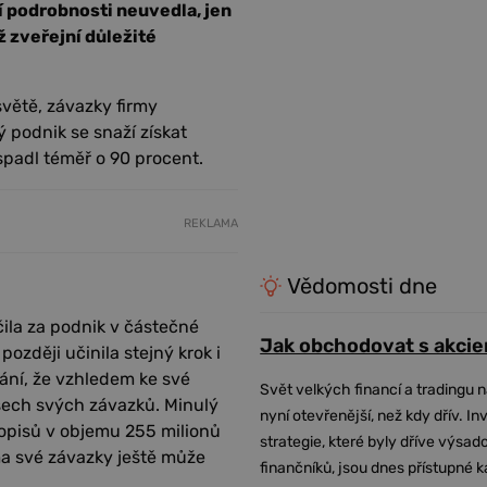
í podrobnosti neuvedla, jen
 zveřejní důležité
větě, závazky firmy
ý podnik se snaží získat
 spadl téměř o 90 procent.
REKLAMA
Vědomosti dne
čila za podnik v částečné
Jak obchodovat s akcie
později učinila stejný krok i
ání, že vzhledem ke své
Svět velkých financí a tradingu 
šech svých závazků. Minulý
nyní otevřenější, než kdy dřív. In
hopisů v objemu 255 milionů
strategie, které byly dříve výsa
ma své závazky ještě může
finančníků, jsou dnes přístupné 