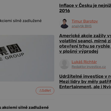
Inflace v Česku je nejni
2016
kciemi silně zadlužené
Timur Barotov
analytik BHS
Americké akcie zažily 
volatilní seanci, mírné 
otevření trhu se rychle
v plošný výprodej
Lukáš Richtár
Redaktor investice.cz
Udržitelné investice v 
Mezi lídry by měly patři
Entertainment, ale i Nvi
Sdílet
 akciemi silně zadlužené