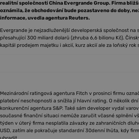
realitní společnosti China Evergrande Group. Firma bližš
oznámila, že obchodování bude pozastaveno do doby, než
informace, uvedla agentura Reuters.
Evergrande je nejzadluženější developerská společnost na s
přesahující 300 miliard dolarů (zhruba 6,6 bilionu Kč). Čínsk
kapitál prodejem majetku i akcií, kurz akcií ale za loňský rok
Mezinárodní ratingová agentura Fitch v prosinci firmu ozna
platební neschopnosti a snížila jí hlavní rating. O několik dní 
konkurenční agentura S&P. Také sám developer vydal varov
současné finanční situaci nemůže zaručit včasné splnění v
týden v úterý firma nesplatila závazky ze zahraničních dlu
USD, zatím ale pokračuje standardní 30denní lhůta, kdy fir
uhradit.