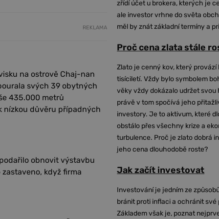
zřídí účet u brokera, kterých je c
ale investor vrhne do světa obch
měl by znát základní termíny a pr
REKLAMA
Proč cena zlata stále r
Zlato je cenný kov, který provází 
ovisku na ostrově Chaj-nan
tisíciletí. Vždy bylo symbolem bo
zbourala svých 39 obytných
věky vždy dokázalo udržet svou 
oše 435.000 metrů
právě v tom spočívá jeho přitažli
tak nízkou důvěru případných
investory. Je to aktivum, které 
obstálo přes všechny krize a ek
turbulence. Proč je zlato dobrá i
jeho cena dlouhodobě roste?
 podařilo obnovit výstavbu
Jak začít investovat
 zastaveno, když firma
Investování je jedním ze způsobů
bránit proti inflaci a ochránit své
Základem však je, poznat nejprv