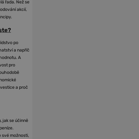
elá řada. Než se
odování akcií,
incipy.
oste?
lidstvo po
hatství a napříč
hodnotu. A
vost pro
dlouhodobě
onomické
nvestice a proč
, jak se účinně
 peníze.
e své možnosti,