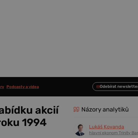
ry
Podcasty a videa
abídku akcií
Názory analytiků
 roku 1994
Lukáš Kovanda
hlavní ekonom Trinity Ba