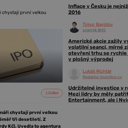
Inflace v Česku je nejni
2016
i chystají první velkou
Timur Barotov
analytik BHS
Americké akcie zažily 
volatilní seanci, mírné 
otevření trhu se rychle
v plošný výprodej
Lukáš Richtár
Redaktor investice.cz
Udržitelné investice v 
Sdílet
Mezi lídry by měly patři
Entertainment, ale i Nvi
onáři chystají první velkou
éměř tři desetiletí. Z
ardy Kč). Uvedla to agentura