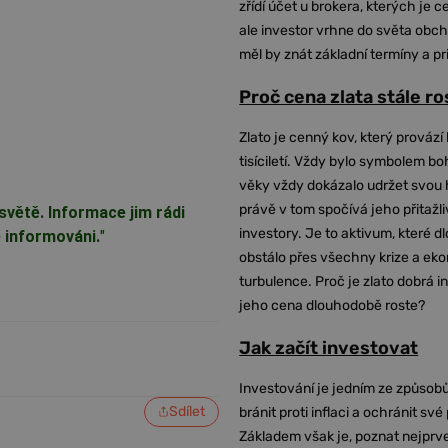
zřídí účet u brokera, kterých je c
ale investor vrhne do světa obch
měl by znát základní termíny a pr
Proč cena zlata stále r
Zlato je cenný kov, který provází 
tisíciletí. Vždy bylo symbolem bo
věky vždy dokázalo udržet svou 
právě v tom spočívá jeho přitažli
světě. Informace jim rádi
investory. Je to aktivum, které 
ě informováni.
"
obstálo přes všechny krize a ek
turbulence. Proč je zlato dobrá i
jeho cena dlouhodobě roste?
Jak začít investovat
Investování je jedním ze způsobů
Sdílet
bránit proti inflaci a ochránit své
Základem však je, poznat nejprv