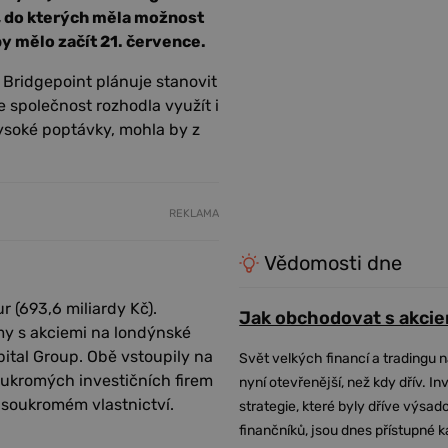
, do kterých měla možnost
y mělo začít 21. července.
. Bridgepoint plánuje stanovit
e společnost rozhodla využít i
vysoké poptávky, mohla by z
REKLAMA
Vědomosti dne
r (693,6 miliardy Kč).
Jak obchodovat s akcie
my s akciemi na londýnské
pital Group. Obě vstoupily na
Svět velkých financí a tradingu 
soukromých investičních firem
nyní otevřenější, než kdy dřív. In
 soukromém vlastnictví.
strategie, které byly dříve výsa
finančníků, jsou dnes přístupné 