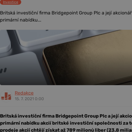
Investice
Britská investiční firma Bridgepoint Group Plc a její akcionář
primární nabídku...
Redakce
15. 7. 2021 0:00
Britská investiční firma Bridgepoint Group Plc a její akci
primární nabídku akcií britské investiční společnosti za t
prodeje akcií chtějí získat až 789 milionů liber (23,8 mili