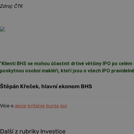
Zdroj: ČTK
"
Klienti BHS se mohou účastnit drtivé většiny IPO po celém 
poskytnou osobní makléři, kteří jsou o všech IPO pravideln
Štěpán Křeček, hlavní ekonom BHS
Více o
akcie
británie
burza
ipo
Další z rubriky Investice