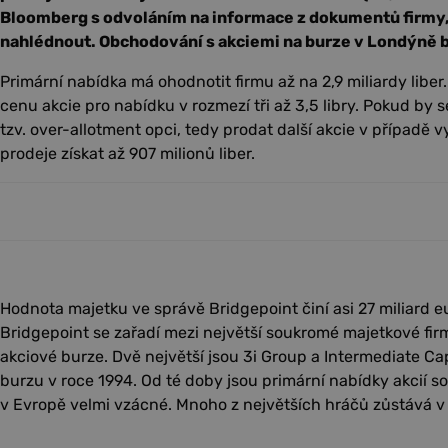
Bloomberg s odvoláním na informace z dokumentů firmy
nahlédnout. Obchodování s akciemi na burze v Londýně b
Primární nabídka má ohodnotit firmu až na 2,9 miliardy liber
cenu akcie pro nabídku v rozmezí tři až 3,5 libry. Pokud by s
tzv. over-allotment opci, tedy prodat další akcie v případě 
prodeje získat až 907 milionů liber.
Hodnota majetku ve správě Bridgepoint činí asi 27 miliard eu
Bridgepoint se zařadí mezi největší soukromé majetkové fir
akciové burze. Dvě největší jsou 3i Group a Intermediate Ca
burzu v roce 1994. Od té doby jsou primární nabídky akcií 
v Evropě velmi vzácné. Mnoho z největších hráčů zůstává v