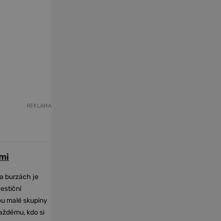
REKLAMA
mi
na burzách je
vestiční
dou malé skupiny
každému, kdo si