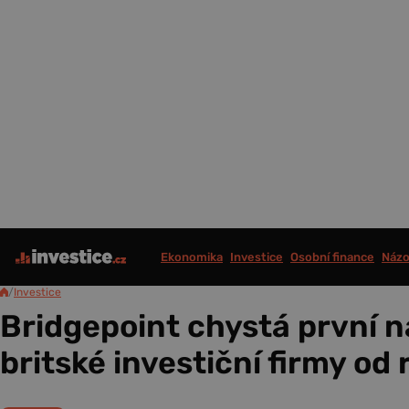
Ekonomika
Investice
Osobní finance
Názo
/
Investice
Bridgepoint chystá první n
britské investiční firmy od