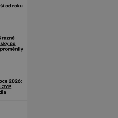
žší od roku
výrazně
zisky po
 proměnily
roce 2026:
t JYP
dia