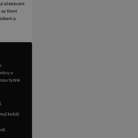
cká očekávání.
 se třemi
izikem a
m.
právy o
dnou týdně
,
nují každý
stí.