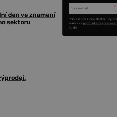
dní den ve znamení
Přihlášením k newsletteru vyjadř
ho sektoru
souhlas s
podmínkami zpracován
údajů
.
výprodej,