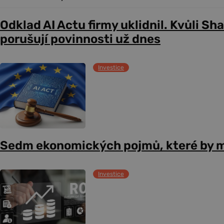
Odklad AI Actu firmy uklidnil. Kvůli Sh
porušují povinnosti už dnes
Investice
Sedm ekonomických pojmů, které by m
Investice