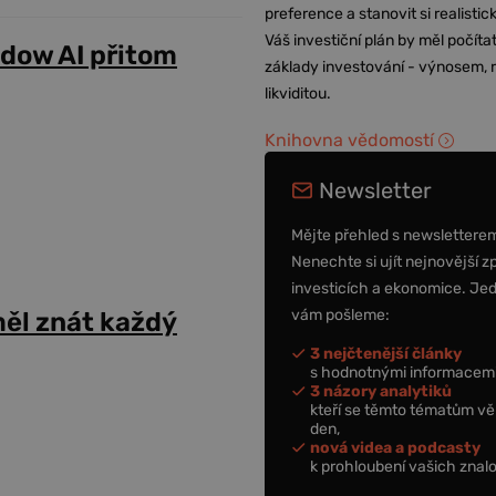
preference a stanovit si realisti
Váš investiční plán by měl počítat
adow AI přitom
základy investování - výnosem, r
likviditou.
Knihovna vědomostí
Newsletter
Mějte přehled s newslettere
Nenechte si ujít nejnovější z
investicích a ekonomice. Je
vám pošleme:
ěl znát každý
3 nejčtenější články
s hodnotnými informacemi
3 názory analytiků
kteří se těmto tématům vě
den,
nová videa a podcasty
k prohloubení vašich znalo