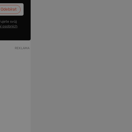
ujete svůj
í osobních
REKLAMA