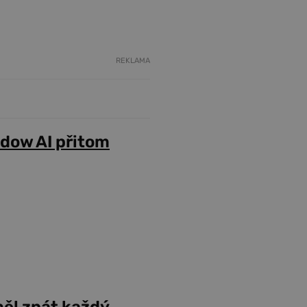
REKLAMA
adow AI přitom