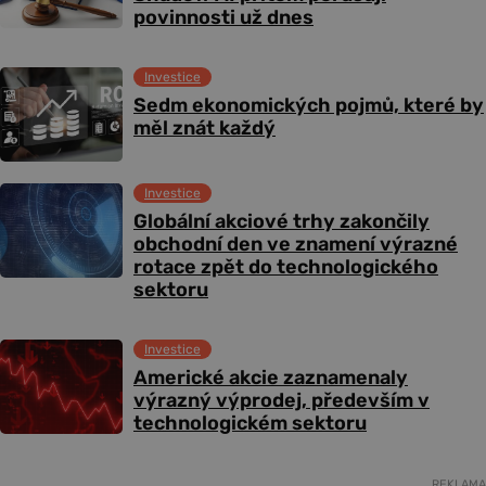
povinnosti už dnes
Investice
Sedm ekonomických pojmů, které by
měl znát každý
Investice
Globální akciové trhy zakončily
obchodní den ve znamení výrazné
rotace zpět do technologického
sektoru
Investice
Americké akcie zaznamenaly
výrazný výprodej, především v
technologickém sektoru
REKLAMA