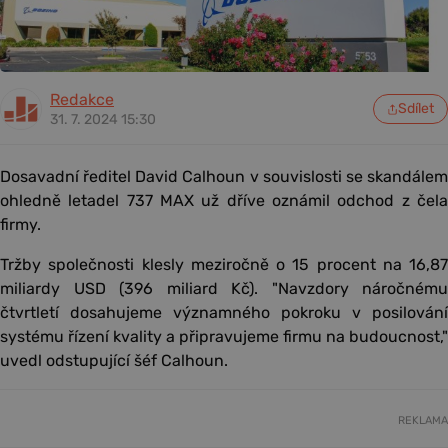
Redakce
Sdílet
31. 7. 2024 15:30
Dosavadní ředitel David Calhoun v souvislosti se skandálem
ohledně letadel 737 MAX už dříve oznámil odchod z čela
firmy.
Tržby společnosti klesly meziročně o 15 procent na 16,87
miliardy USD (396 miliard Kč). "Navzdory náročnému
čtvrtletí dosahujeme významného pokroku v posilování
systému řízení kvality a připravujeme firmu na budoucnost,"
uvedl odstupující šéf Calhoun.
REKLAMA