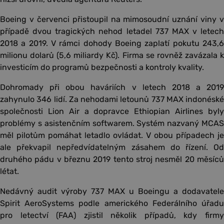
Boeing v červenci přistoupil na mimosoudní uznání viny v
případě dvou tragických nehod letadel 737 MAX v letech
2018 a 2019. V rámci dohody Boeing zaplatí pokutu 243,6
milionu dolarů (5,6 miliardy Kč). Firma se rovněž zavázala k
investicím do programů bezpečnosti a kontroly kvality.
Dohromady při obou haváriích v letech 2018 a 2019
zahynulo 346 lidí. Za nehodami letounů 737 MAX indonéské
společnosti Lion Air a dopravce Ethiopian Airlines byly
problémy s asistenčním softwarem. Systém nazvaný MCAS
měl pilotům pomáhat letadlo ovládat. V obou případech je
ale překvapil nepředvídatelným zásahem do řízení. Od
druhého pádu v březnu 2019 tento stroj nesměl 20 měsíců
létat.
Nedávný audit výroby 737 MAX u Boeingu a dodavatele
Spirit AeroSystems podle amerického Federálního úřadu
pro letectví (FAA) zjistil několik případů, kdy firmy