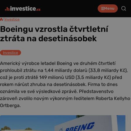
Menu
/
Investice
Boeingu vzrostla čtvrtletní
ztráta na desetinásobek
Investice
Americký výrobce letadel Boeing ve druhém čtvrtletí
prohloubil ztrátu na 1,44 miliardy dolarů (33,8 miliardy Kč),
což je proti ztrátě 149 milionů USD (3,5 miliardy Kč) před
rokem nárůst zhruba na desetinásobek. Firma to dnes
oznámila ve své výsledkové zprávě. Představenstvo
zároveň zvolilo novým výkonným ředitelem Roberta Kellyho
Ortberga.