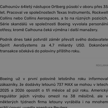
Calhounův 64letý nástupce Ortberg působí v oboru přes 35
let. Pracoval ve společnostech Texas Instruments, Rockwell
Collins nebo Collins Aerospaces, a to na různých pozicích.
Série skandálů ve společnosti Boeing vyvolala personální
otřesy, kromě Calhouna čeká výměna i další manažery.
Podnik dnes také potvrdil záměr převzít svého dodavatele
Spirit AeroSystems za 4,7 miliardy USD. Dokončení
transakce očekává do poloviny příštího roku.
REKLAMA
Boeing už v první polovině letošního roku informoval
zákazníky, že dodávky letounů 737 MAX se mohou v letech
2025 a 2026 opozdit o tři měsíce až půl roku. Americký
regulátor jejich výrobu omezil na 38 měsíčně, ale v
některých týdnech firma letouny vyráběla i na mnohem
nižší úrovni, uvedla agentura Reuters.