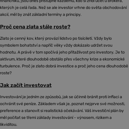
finančníků, jsou dnes přístupné každému, kdo si zřídí účet u brokera,
kterých je celá řada. Než se ale investor vrhne do světa obchodování
akcií, měl by znát základní termíny a principy.
Proč cena zlata stále roste?
Zlato je cenný kov, který provází lidstvo po tisíciletí. Vždy bylo
symbolem bohatství a napříč věky vždy dokázalo udržet svou
hodnotu. A právě v tom spočívá jeho přitažlivost pro investory. Je to
aktivum, které dlouhodobě obstálo přes všechny krize a ekonomické
turbulence. Proč je zlato dobrá investice a proč jeho cena dlouhodobě
roste?
Jak začít investovat
Investování je jedním ze způsobů, jak se účinně bránit proti inflaci a
ochránit své peníze. Základem však je, poznat nejprve své možnosti,
preference a stanovit si realistická očekávání. Váš investiční plán by
měl počítat se třemi základy investování - výnosem, rizikem a
likviditou.