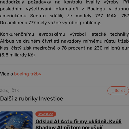
nedodržely požadavky na kontrolu kvality výroby. Při
posledním vyšetřování informátoři z Boeingu v dubnu
americkému Senátu sdělili, že modely 737 MAX, 787
Dreamliner a 777 měly vážné výrobní problémy.
Konkurenčnímu evropskému výrobci letecké techniky
Airbus ve druhém čtvrtletí navzdory mírnému růstu tržeb
klesl čistý zisk meziročně o 78 procent na 230 milionů eur
(5,8 miliardy Kč).
Více o
boeing
tržby
Zdroj: ČTK
Sdílet
Další z rubriky Investice
Investice
Odklad AI Actu firmy uklidnil. Kvůli
Shadow AI přitom porušují