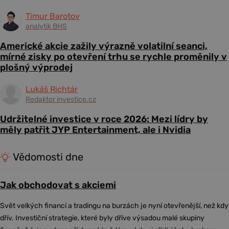
Timur Barotov
analytik BHS
Americké akcie zažily výrazně volatilní seanci,
mírné zisky po otevření trhu se rychle proměnily v
plošný výprodej
Lukáš Richtár
Redaktor investice.cz
Udržitelné investice v roce 2026: Mezi lídry by
měly patřit JYP Entertainment, ale i Nvidia
Vědomosti dne
Jak obchodovat s akciemi
Svět velkých financí a tradingu na burzách je nyní otevřenější, než kdy
dřív. Investiční strategie, které byly dříve výsadou malé skupiny