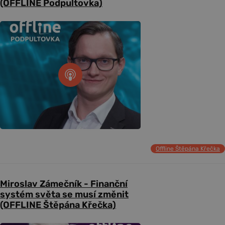
(OFFLINE Podpultovka)
Offline Štěpána Křečka
Miroslav Zámečník - Finanční
systém světa se musí změnit
(OFFLINE Štěpána Křečka)