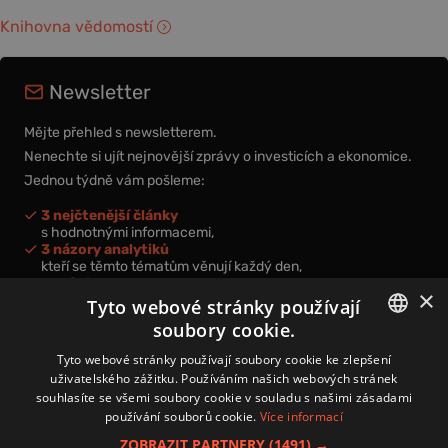
Knihovna vědomostí
Newsletter
Mějte přehled s newsletterem.
Nenechte si ujít nejnovější zprávy o investicích a ekonomice.
Jednou týdně vám pošleme:
3 nejčtenější články
s hodnotnými informacemi,
3 názory analytiků
kteří se těmto tématům věnují každý den,
nová videa a podcasty
×
k prohloubení vašich znalostí.
Tyto webové stránky používají
soubory cookie.
CZECH
Tyto webové stránky používají soubory cookie ke zlepšení
uživatelského zážitku. Používáním našich webových stránek
CZ
souhlasíte se všemi soubory cookie v souladu s našimi zásadami
Přihlášením k newsletteru vyjadřujete svůj souhlas s
podmínkami
používání souborů cookie.
Více informací
zpracování osobních údajů
.
ZOBRAZIT PARTNERY
(1491) →