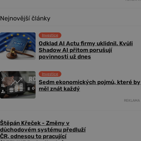
Nejnovější články
Investice
Odklad AI Actu firmy uklidnil. Kvůli
Shadow AI přitom porušují
povinnosti už dnes
Investice
Sedm ekonomických pojmů, které by
měl znát každý
REKLAMA
Štěpán Křeček - Změny v
důchodovém systému předluží
ČR, odnesou to pracující