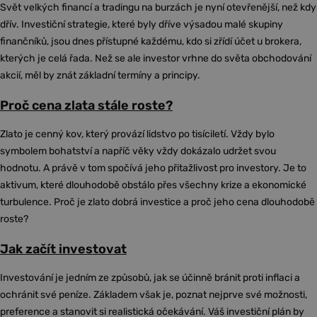
Svět velkých financí a tradingu na burzách je nyní otevřenější, než kdy
dřív. Investiční strategie, které byly dříve výsadou malé skupiny
finančníků, jsou dnes přístupné každému, kdo si zřídí účet u brokera,
kterých je celá řada. Než se ale investor vrhne do světa obchodování
akcií, měl by znát základní termíny a principy.
Proč cena zlata stále roste?
Zlato je cenný kov, který provází lidstvo po tisíciletí. Vždy bylo
symbolem bohatství a napříč věky vždy dokázalo udržet svou
hodnotu. A právě v tom spočívá jeho přitažlivost pro investory. Je to
aktivum, které dlouhodobě obstálo přes všechny krize a ekonomické
turbulence. Proč je zlato dobrá investice a proč jeho cena dlouhodobě
roste?
Jak začít investovat
Investování je jedním ze způsobů, jak se účinně bránit proti inflaci a
ochránit své peníze. Základem však je, poznat nejprve své možnosti,
preference a stanovit si realistická očekávání. Váš investiční plán by