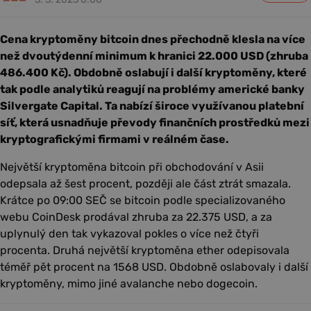
Cena kryptoměny bitcoin dnes přechodně klesla na více
než dvoutýdenní minimum k hranici 22.000 USD (zhruba
486.400 Kč). Obdobně oslabují i další kryptoměny, které
tak podle analytiků reagují na problémy americké banky
Silvergate Capital. Ta nabízí široce využívanou platební
síť, která usnadňuje převody finančních prostředků mezi
kryptografickými firmami v reálném čase.
Největší kryptoměna bitcoin při obchodování v Asii
odepsala až šest procent, později ale část ztrát smazala.
Krátce po 09:00 SEČ se bitcoin podle specializovaného
webu CoinDesk prodával zhruba za 22.375 USD, a za
uplynulý den tak vykazoval pokles o více než čtyři
procenta. Druhá největší kryptoměna ether odepisovala
téměř pět procent na 1568 USD. Obdobně oslabovaly i další
kryptoměny, mimo jiné avalanche nebo dogecoin.