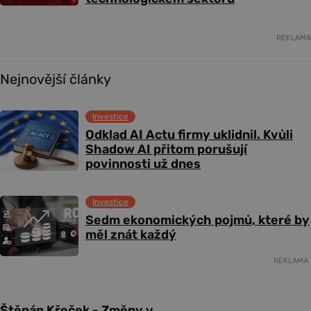
REKLAMA
Nejnovější články
Investice
Odklad AI Actu firmy uklidnil. Kvůli
Shadow AI přitom porušují
povinnosti už dnes
Investice
Sedm ekonomických pojmů, které by
měl znát každý
REKLAMA
Štěpán Křeček - Změny v