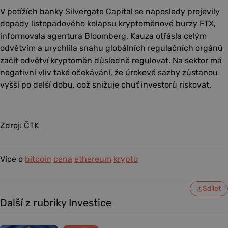
V potížích banky Silvergate Capital se naposledy projevily
dopady listopadového kolapsu kryptoměnové burzy FTX,
informovala agentura Bloomberg. Kauza otřásla celým
odvětvím a urychlila snahu globálních regulačních orgánů
začít odvětví kryptoměn důsledně regulovat. Na sektor má
negativní vliv také očekávání, že úrokové sazby zůstanou
vyšší po delší dobu, což snižuje chuť investorů riskovat.
Zdroj: ČTK
Více o
bitcoin
cena
ethereum
krypto
Sdílet
Další z rubriky Investice