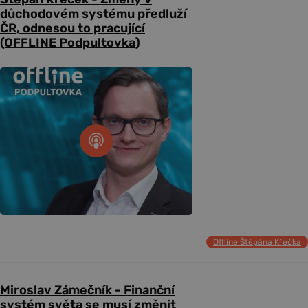
důchodovém systému předluží
ČR, odnesou to pracující
(OFFLINE Podpultovka)
Offline Štěpána Křečka
Miroslav Zámečník - Finanční
systém světa se musí změnit