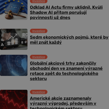
Investice
Odklad AI Actu firmy uklidnil. Kvůli
Shadow AI přitom porušují
povinnosti už dnes
Investice
Sedm ekonomických pojmů, které by
měl znát každý
Investice
Globální akciové trhy zakončily
obchodní den ve znamení výrazné
rotace zpět do technologického
sektoru
Investice
Americké akcie zaznamenaly
výrazný výprodej, především v
technologickém sektoru