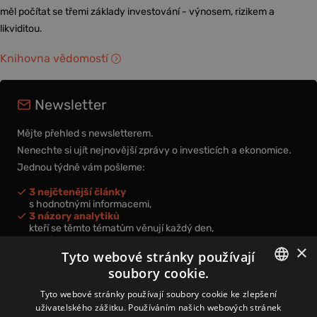
měl počítat se třemi základy investování - výnosem, rizikem a
likviditou.
Knihovna vědomostí
Newsletter
Mějte přehled s newsletterem.
Nenechte si ujít nejnovější zprávy o investicích a ekonomice.
Jednou týdně vám pošleme:
3 nejčtenější články
s hodnotnými informacemi,
3 názory analytiků
kteří se těmto tématům věnují každý den,
nová videa a podcasty
×
k prohloubení vašich znalostí.
Tyto webové stránky používají
soubory cookie.
CZECH
Tyto webové stránky používají soubory cookie ke zlepšení
uživatelského zážitku. Používáním našich webových stránek
CZ