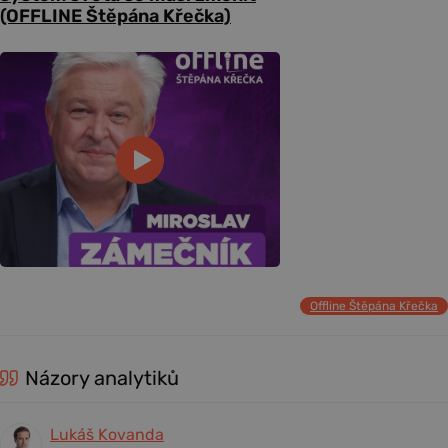
(OFFLINE Štěpána Křečka)
Offline Štěpána Křečka
Názory analytiků
Lukáš Kovanda