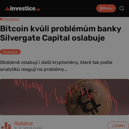
Menu
/
Investice
Bitcoin kvůli problémům banky
Silvergate Capital oslabuje
Investice
Obdobně oslabují i další kryptoměny, které tak podle
analytiků reagují na problémy...
Redakce
Sdílet
3. 3. 2023 0:00