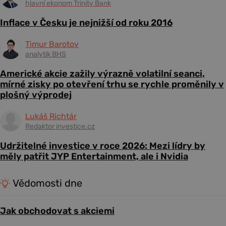
hlavní ekonom Trinity Bank
Inflace v Česku je nejnižší od roku 2016
Timur Barotov
analytik BHS
Americké akcie zažily výrazně volatilní seanci,
mírné zisky po otevření trhu se rychle proměnily v
plošný výprodej
Lukáš Richtár
Redaktor investice.cz
Udržitelné investice v roce 2026: Mezi lídry by
měly patřit JYP Entertainment, ale i Nvidia
Vědomosti dne
Jak obchodovat s akciemi