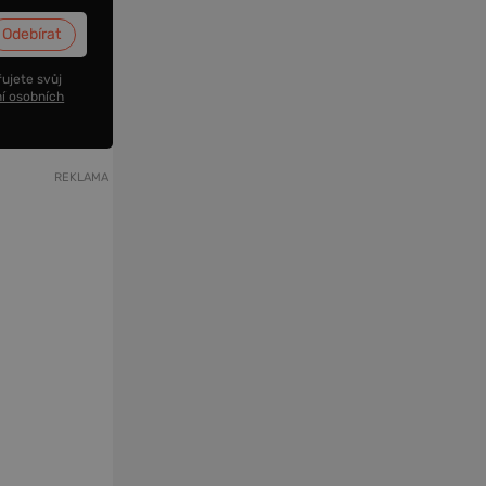
ujete svůj
í osobních
REKLAMA