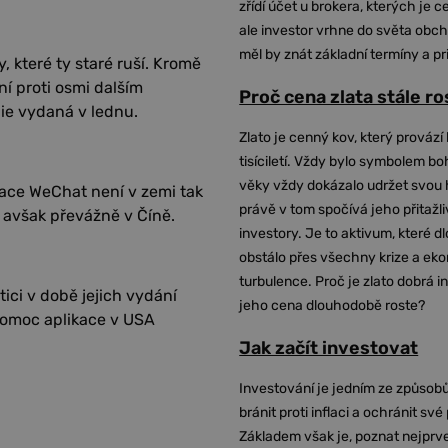
zřídí účet u brokera, kterých je c
ale investor vrhne do světa obch
měl by znát základní termíny a pr
 které ty staré ruší. Kromě
ní proti osmi dalším
Proč cena zlata stále r
ie vydaná v lednu.
Zlato je cenný kov, který provází 
tisíciletí. Vždy bylo symbolem bo
věky vždy dokázalo udržet svou 
kace WeChat není v zemi tak
právě v tom spočívá jeho přitažli
, avšak převážně v Číně.
investory. Je to aktivum, které 
obstálo přes všechny krize a ek
turbulence. Proč je zlato dobrá i
ici v době jejich vydání
jeho cena dlouhodobě roste?
avomoc aplikace v USA
Jak začít investovat
Investování je jedním ze způsobů
bránit proti inflaci a ochránit své
Základem však je, poznat nejprv