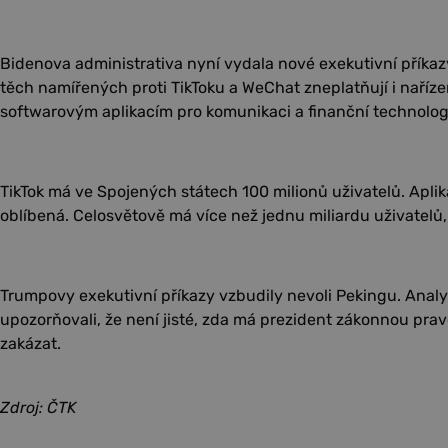
Bidenova administrativa nyní vydala nové exekutivní příkazy,
těch namířených proti TikToku a WeChat zneplatňují i naříze
softwarovým aplikacím pro komunikaci a finanční technolog
TikTok má ve Spojených státech 100 milionů uživatelů. Apli
oblíbená. Celosvětově má více než jednu miliardu uživatelů
Trumpovy exekutivní příkazy vzbudily nevoli Pekingu. Analyt
upozorňovali, že není jisté, zda má prezident zákonnou pr
zakázat.
Zdroj: ČTK