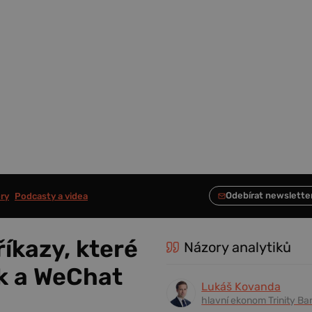
ry
Podcasty a videa
íkazy, které
Názory analytiků
ok a WeChat
Lukáš Kovanda
hlavní ekonom Trinity Ba