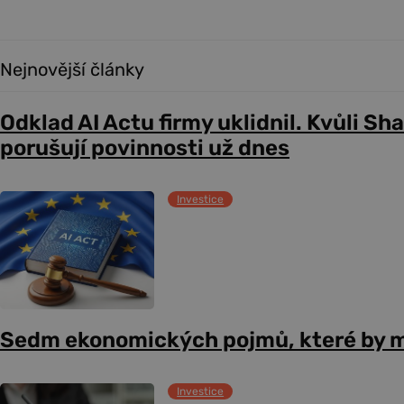
Nejnovější články
Odklad AI Actu firmy uklidnil. Kvůli Sh
porušují povinnosti už dnes
Investice
Sedm ekonomických pojmů, které by m
Investice