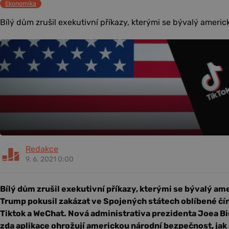
Ekonomika
Bílý dům zrušil exekutivní příkazy, kterými se bývalý americ
Redakce
9. 6. 2021 0:00
Bílý dům zrušil exekutivní příkazy, kterými se bývalý am
Trump pokusil zakázat ve Spojených státech oblíbené čí
Tiktok a WeChat. Nová administrativa prezidenta Joea B
zda aplikace ohrožují americkou národní bezpečnost, ja