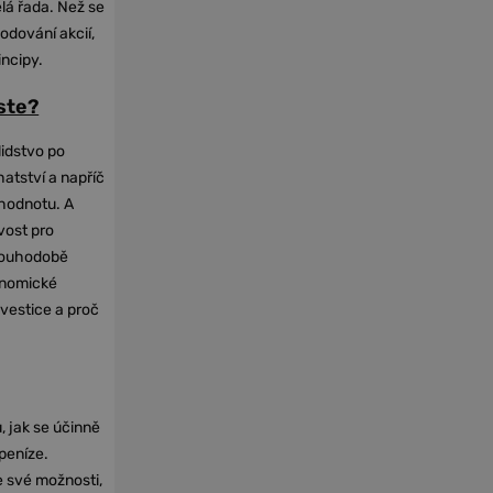
elá řada. Než se
odování akcií,
incipy.
oste?
lidstvo po
hatství a napříč
hodnotu. A
vost pro
dlouhodobě
onomické
nvestice a proč
, jak se účinně
 peníze.
e své možnosti,