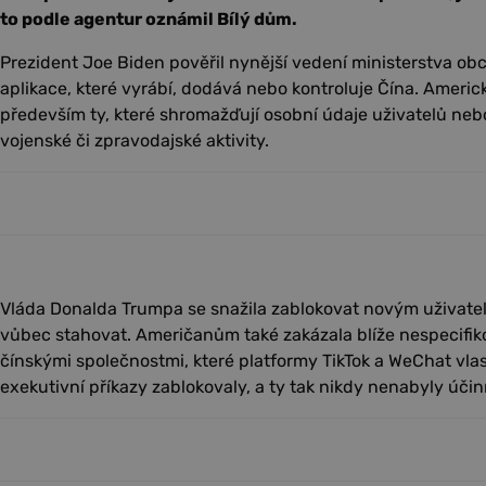
to podle agentur oznámil Bílý dům.
Prezident Joe Biden pověřil nynější vedení ministerstva ob
aplikace, které vyrábí, dodává nebo kontroluje Čína. Americ
především ty, které shromažďují osobní údaje uživatelů neb
vojenské či zpravodajské aktivity.
Vláda Donalda Trumpa se snažila zablokovat novým uživate
vůbec stahovat. Američanům také zakázala blíže nespecifi
čínskými společnostmi, které platformy TikTok a WeChat vl
exekutivní příkazy zablokovaly, a ty tak nikdy nenabyly účin