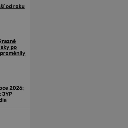
žší od roku
výrazně
zisky po
 proměnily
roce 2026:
t JYP
dia