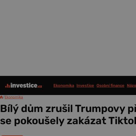
Ekonomika
Investice
Osobní finance
Názo
/
Ekonomika
Bílý dům zrušil Trumpovy př
se pokoušely zakázat Tikt