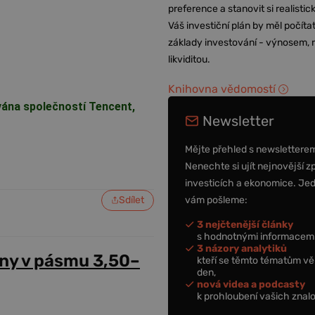
preference a stanovit si realisti
Váš investiční plán by měl počítat
základy investování - výnosem, r
likviditou.
Knihovna vědomostí
vána společností Tencent,
Newsletter
Mějte přehled s newslettere
Nenechte si ujít nejnovější z
investicích a ekonomice. Je
vám pošleme:
Sdílet
3 nejčtenější články
s hodnotnými informacemi
3 názory analytiků
ny v pásmu 3,50–
kteří se těmto tématům vě
den,
nová videa a podcasty
k prohloubení vašich znalo