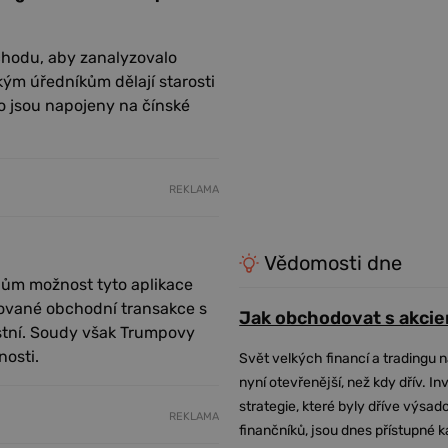
chodu, aby zanalyzovalo
kým úředníkům dělají starosti
o jsou napojeny na čínské
REKLAMA
Vědomosti dne
lům možnost tyto aplikace
kované obchodní transakce s
Jak obchodovat s akcie
astní. Soudy však Trumpovy
nosti.
Svět velkých financí a tradingu 
nyní otevřenější, než kdy dřív. In
strategie, které byly dříve výsa
REKLAMA
finančníků, jsou dnes přístupné 