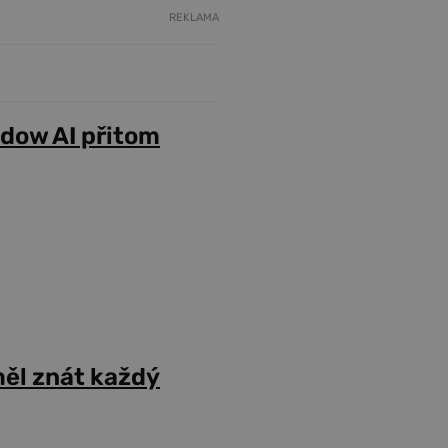
REKLAMA
adow AI přitom
ěl znát každý