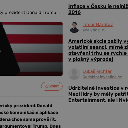
Inflace v Česku je nejni
2016
ký prezident Donald Trump...
Timur Barotov
analytik BHS
Americké akcie zažily 
volatilní seanci, mírné 
otevření trhu se rychle
v plošný výprodej
Lukáš Richtár
Redaktor investice.cz
Sdílet
Udržitelné investice v 
Mezi lídry by měly patři
Entertainment, ale i Nvi
erický prezident Donald
nské komunikační aplikace
idena chce sama prověřit,
k argumentoval Trump. Dnes