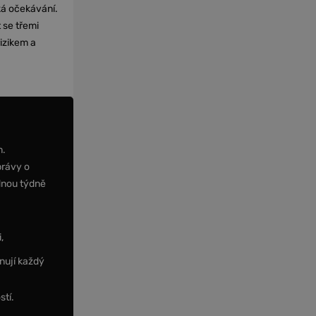
cká očekávání.
 se třemi
izikem a
m.
právy o
dnou týdně
,
nují každý
stí.