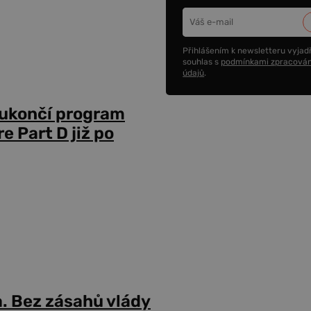
Přihlášením k newsletteru vyjadř
souhlas s
podmínkami zpracován
údajů
.
 ukončí program
 Part D již po
a. Bez zásahů vlády