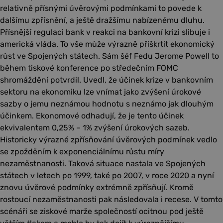
relativně přísnými úvěrovými podmínkami to povede k
dalšímu zpřísnění, a ještě dražšímu nabízenému dluhu.
Přísnější regulaci bank v reakci na bankovní krizi slibuje i
americká vláda. To vše může výrazně přiškrtit ekonomický
růst ve Spojených státech. Sám šéf Fedu Jerome Powell to
během tiskové konference po středečním FOMC
shromáždění potvrdil. Uvedl, že účinek krize v bankovním
sektoru na ekonomiku lze vnímat jako zvýšení úrokové
sazby o jemu neznámou hodnotu s neznámo jak dlouhým
účinkem. Ekonomové odhadují, že je tento účinek
ekvivalentem 0,25% – 1% zvýšení úrokových sazeb.
Historicky výrazné zpřísňování úvěrových podmínek vedlo
se zpožděním k exponenciálnímu růstu míry
nezaměstnanosti. Taková situace nastala ve Spojených
státech v letech po 1999, také po 2007, v roce 2020 a nyní
znovu úvěrové podmínky extrémně zpřísňují. Kromě
rostoucí nezaměstnanosti pak následovala i recese. V tomto
scénáři se ziskové marže společností ocitnou pod ještě