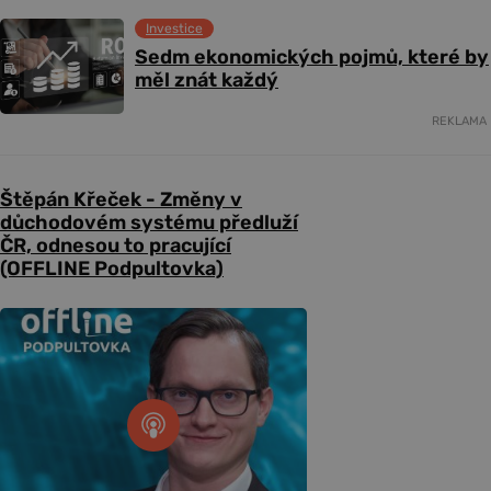
Investice
Sedm ekonomických pojmů, které by
měl znát každý
REKLAMA
Štěpán Křeček - Změny v
důchodovém systému předluží
ČR, odnesou to pracující
(OFFLINE Podpultovka)