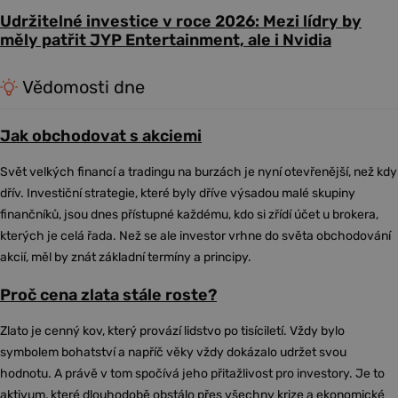
Udržitelné investice v roce 2026: Mezi lídry by
měly patřit JYP Entertainment, ale i Nvidia
Vědomosti dne
Jak obchodovat s akciemi
Svět velkých financí a tradingu na burzách je nyní otevřenější, než kdy
dřív. Investiční strategie, které byly dříve výsadou malé skupiny
finančníků, jsou dnes přístupné každému, kdo si zřídí účet u brokera,
kterých je celá řada. Než se ale investor vrhne do světa obchodování
akcií, měl by znát základní termíny a principy.
Proč cena zlata stále roste?
Zlato je cenný kov, který provází lidstvo po tisíciletí. Vždy bylo
symbolem bohatství a napříč věky vždy dokázalo udržet svou
hodnotu. A právě v tom spočívá jeho přitažlivost pro investory. Je to
aktivum, které dlouhodobě obstálo přes všechny krize a ekonomické