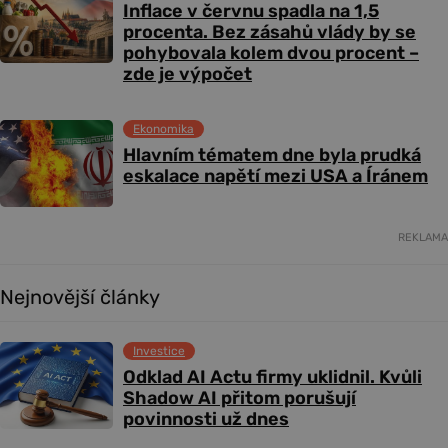
Inflace v červnu spadla na 1,5
procenta. Bez zásahů vlády by se
pohybovala kolem dvou procent –
zde je výpočet
Ekonomika
Hlavním tématem dne byla prudká
eskalace napětí mezi USA a Íránem
REKLAMA
Nejnovější články
Investice
Odklad AI Actu firmy uklidnil. Kvůli
Shadow AI přitom porušují
povinnosti už dnes