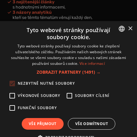
3 nejčtenější články
s hodnotnými informacemi,
3 názory analytiků
kteří se těmto tématům věnují každý den,
nová videa a podcasty
×
k prohloubení vašich znalostí.
Tyto webové stránky používají
soubory cookie.
CZECH
Tyto webové stránky používají soubory cookie ke zlepšení
uživatelského zážitku. Používáním našich webových stránek
CZ
souhlasíte se všemi soubory cookie v souladu s našimi zásadami
Přihlášením k newsletteru vyjadřujete svůj souhlas s
podmínkami
používání souborů cookie.
Více informací
zpracování osobních údajů
.
ZOBRAZIT PARTNERY
(1491) →
Kontakt
NEZBYTNĚ NUTNÉ SOUBORY
Zásady používání souborů cookies
Zpracování osobních údajů
VÝKONOVÉ SOUBORY
SOUBORY CÍLENÍ
Autoři
Nastavení cookies
FUNKČNÍ SOUBORY
VŠE PŘIJMOUT
VŠE ODMÍTNOUT
Copyright 2024 © Investice.cz. Všechna práva vyhrazena.