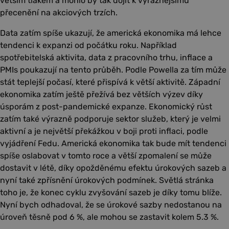
větším tlakem a mohlo by tak dojít k výraznějšímu
přecenění na akciových trzích.
Data zatím spíše ukazují, že americká ekonomika má lehce
tendenci k expanzi od počátku roku. Například
spotřebitelská aktivita, data z pracovního trhu, inflace a
PMIs poukazují na tento průběh. Podle Powella za tím může
stát teplejší počasí, které přispívá k větší aktivitě. Západní
ekonomika zatím ještě přežívá bez větších výzev díky
úsporám z post-pandemické expanze. Ekonomický růst
zatím také výrazně podporuje sektor služeb, který je velmi
aktivní a je největší překážkou v boji proti inflaci, podle
vyjádření Fedu. Americká ekonomika tak bude mít tendenci
spíše oslabovat v tomto roce a větší zpomalení se může
dostavit v létě, díky opožděnému efektu úrokových sazeb a
nyní také zpřísnění úrokových podmínek. Světlá stránka
toho je, že konec cyklu zvyšování sazeb je díky tomu blíže.
Nyní bych odhadoval, že se úrokové sazby nedostanou na
úroveň těsně pod 6 %, ale mohou se zastavit kolem 5.3 %.