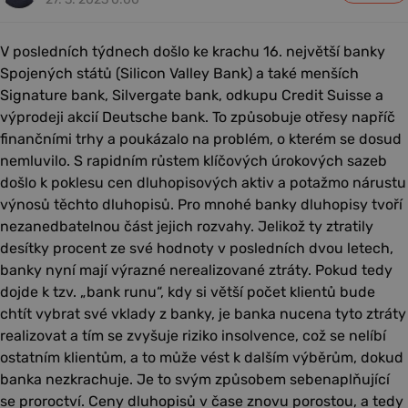
V posledních týdnech došlo ke krachu 16. největší banky
Spojených států (Silicon Valley Bank) a také menších
Signature bank, Silvergate bank, odkupu Credit Suisse a
výprodeji akcií Deutsche bank. To způsobuje otřesy napříč
finančními trhy a poukázalo na problém, o kterém se dosud
nemluvilo. S rapidním růstem klíčových úrokových sazeb
došlo k poklesu cen dluhopisových aktiv a potažmo nárustu
výnosů těchto dluhopisů. Pro mnohé banky dluhopisy tvoří
nezanedbatelnou část jejich rozvahy. Jelikož ty ztratily
desítky procent ze své hodnoty v posledních dvou letech,
banky nyní mají výrazné nerealizované ztráty. Pokud tedy
dojde k tzv. „bank runu“, kdy si větší počet klientů bude
chtít vybrat své vklady z banky, je banka nucena tyto ztráty
realizovat a tím se zvyšuje riziko insolvence, což se nelíbí
ostatním klientům, a to může vést k dalším výběrům, dokud
banka nezkrachuje. Je to svým způsobem sebenaplňující
se proroctví. Ceny dluhopisů v čase znovu porostou, a tedy