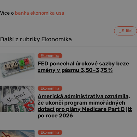
Více o
banka
ekonomika
usa
Sdílet
Další z rubriky Ekonomika
Ekonomika
FED ponechal úrokové sazby beze
změny v pásmu 3,50–3,75 %
Ekonomika
Americká administrativa oznámila,
že ukončí program mimořádných
dotací pro plány Medicare Part D již
po roce 2026
Ekonomika