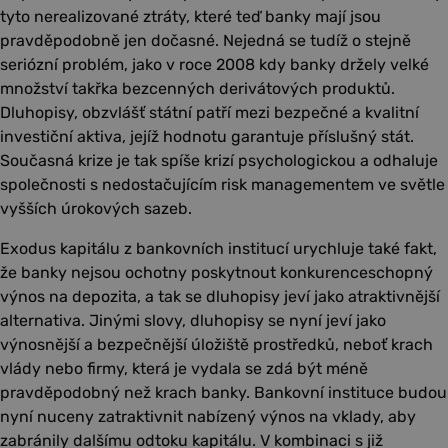
tyto nerealizované ztráty, které teď banky mají jsou
pravděpodobně jen dočasné. Nejedná se tudíž o stejně
seriózní problém, jako v roce 2008 kdy banky držely velké
množství takřka bezcenných derivátových produktů.
Dluhopisy, obzvlášť státní patří mezi bezpečné a kvalitní
investiční aktiva, jejíž hodnotu garantuje příslušný stát.
Současná krize je tak spíše krizí psychologickou a odhaluje
společnosti s nedostačujícím risk managementem ve světle
vyšších úrokových sazeb.
Exodus kapitálu z bankovních institucí urychluje také fakt,
že banky nejsou ochotny poskytnout konkurenceschopný
výnos na depozita, a tak se dluhopisy jeví jako atraktivnější
alternativa. Jinými slovy, dluhopisy se nyní jeví jako
výnosnější a bezpečnější úložiště prostředků, neboť krach
vlády nebo firmy, která je vydala se zdá být méně
pravděpodobný než krach banky. Bankovní instituce budou
nyní nuceny zatraktivnit nabízený výnos na vklady, aby
zabránily dalšímu odtoku kapitálu. V kombinaci s již