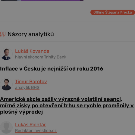
Offline Štěpána Křečka
Názory analytiků
Lukáš Kovanda
hlavní ekonom Trinity Bank
Inflace v Česku je nejnižší od roku 2016
Timur Barotov
analytik BHS
Americké akcie zažily výrazně volatilní seanci,
mírné zisky po otevření trhu se rychle proměnily v
plošný výprodej
Lukáš Richtár
Redaktor investice.cz