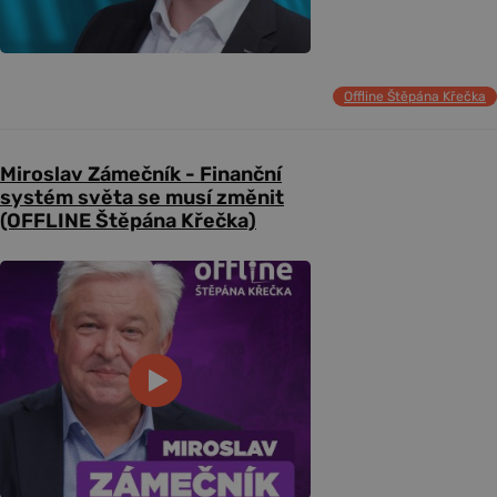
Offline Štěpána Křečka
Miroslav Zámečník - Finanční
systém světa se musí změnit
(OFFLINE Štěpána Křečka)