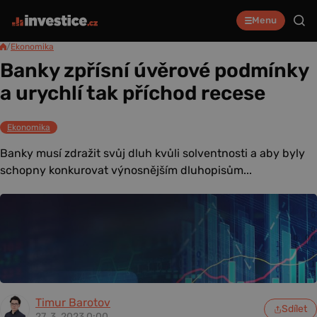
Menu
/
Ekonomika
Banky zpřísní úvěrové podmínky
a urychlí tak příchod recese
Ekonomika
Banky musí zdražit svůj dluh kvůli solventnosti a aby byly
schopny konkurovat výnosnějším dluhopisům...
Timur Barotov
Sdílet
27. 3. 2023 0:00