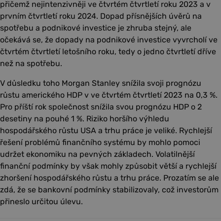
přičemž nejintenzivněji ve čtvrtém čtvrtletí roku 2023 a v
prvním čtvrtletí roku 2024. Dopad přísnějších úvěrů na
spotřebu a podnikové investice je zhruba stejný, ale
očekává se, že dopady na podnikové investice vyvrcholí ve
čtvrtém čtvrtletí letošního roku, tedy o jedno čtvrtletí dříve
než na spotřebu.
V důsledku toho Morgan Stanley snížila svoji prognózu
růstu amerického HDP v ve čtvrtém čtvrtletí 2023 na 0,3 %.
Pro příští rok společnost snížila svou prognózu HDP o 2
desetiny na pouhé 1 %. Riziko horšího výhledu
hospodářského růstu USA a trhu práce je veliké. Rychlejší
řešení problémů finančního systému by mohlo pomoci
udržet ekonomiku na pevných základech. Volatilnější
finanční podmínky by však mohly způsobit větší a rychlejší
zhoršení hospodářského růstu a trhu práce. Prozatím se ale
zdá, že se bankovní podmínky stabilizovaly, což investorům
přineslo určitou úlevu.