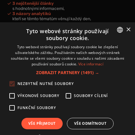
3 nejčtenější články
s hodnotnými informacemi,
3 názory analytiků
kteří se těmto tématům věnují každý den,
nová videa a podcasty
×
k prohloubení vašich znalostí.
Tyto webové stránky používají
soubory cookie.
CZECH
Tyto webové stránky používají soubory cookie ke zlepšení
uživatelského zážitku. Používáním našich webových stránek
CZ
souhlasíte se všemi soubory cookie v souladu s našimi zásadami
Přihlášením k newsletteru vyjadřujete svůj souhlas s
podmínkami
používání souborů cookie.
Více informací
zpracování osobních údajů
.
ZOBRAZIT PARTNERY
(1491) →
Kontakt
NEZBYTNĚ NUTNÉ SOUBORY
Zásady používání souborů cookies
Zpracování osobních údajů
VÝKONOVÉ SOUBORY
SOUBORY CÍLENÍ
Autoři
Nastavení cookies
FUNKČNÍ SOUBORY
VŠE PŘIJMOUT
VŠE ODMÍTNOUT
Copyright 2024 © Investice.cz. Všechna práva vyhrazena.