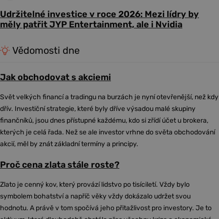
Udržitelné investice v roce 2026: Mezi lídry by
měly patřit JYP Entertainment, ale i Nvidia
Vědomosti dne
Jak obchodovat s akciemi
Svět velkých financí a tradingu na burzách je nyní otevřenější, než kdy
dřív. Investiční strategie, které byly dříve výsadou malé skupiny
finančníků, jsou dnes přístupné každému, kdo si zřídí účet u brokera,
kterých je celá řada. Než se ale investor vrhne do světa obchodování
akcií, měl by znát základní termíny a principy.
Proč cena zlata stále roste?
Zlato je cenný kov, který provází lidstvo po tisíciletí. Vždy bylo
symbolem bohatství a napříč věky vždy dokázalo udržet svou
hodnotu. A právě v tom spočívá jeho přitažlivost pro investory. Je to