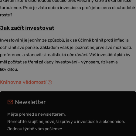
aktivum, které dlouhodobě obstálo přes všechny krize a ekonomické
turbulence. Proč je zlato dobrá investice a proč jeho cena dlouhodobě
roste?
Jak začít investovat
Investování je jedním ze způsobů, jak se účinně bránit proti inflaci a
ochránit své peníze. Základem však je, poznat nejprve své možnosti,
preference a stanovit si realistická očekávání. Váš investiční plán by
měl počítat se třemi základy investování - výnosem, rizikem a
likviditou.
Knihovna vědomostí
Newsletter
Mějte přehled s newsletterem.
Nenechte si ujít nejnovější zprávy o investicích a ekonomice.
Jednou týdně vám pošleme: