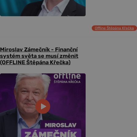
Offline Štěpána Křečka
Miroslav Zámečník - Finanční
systém světa se musí změnit
(OFFLINE Štěpána Křečka)