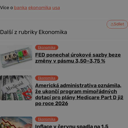
Více o
banka
ekonomika
usa
Sdílet
Další z rubriky Ekonomika
Ekonomika
FED ponechal úrokové sazby beze
změny v pásmu 3,50–3,75 %
Ekonomika
Americká administrativa oznámila,
že ukončí program mimořádných
dotací pro plány Medicare Part D již
po roce 2026
Ekonomika
Inflace v červnu spadla na 1,5