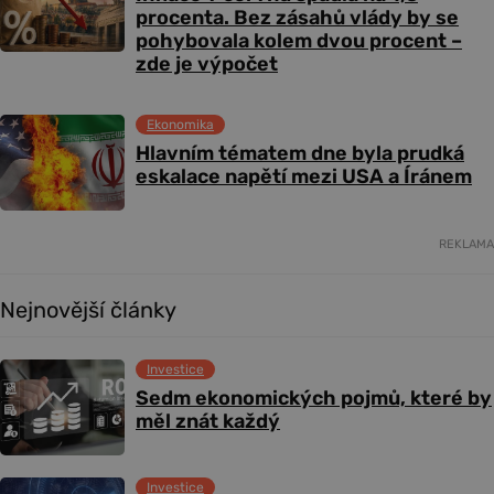
procenta. Bez zásahů vlády by se
pohybovala kolem dvou procent –
zde je výpočet
Ekonomika
Hlavním tématem dne byla prudká
eskalace napětí mezi USA a Íránem
REKLAMA
Nejnovější články
Investice
Sedm ekonomických pojmů, které by
měl znát každý
Investice