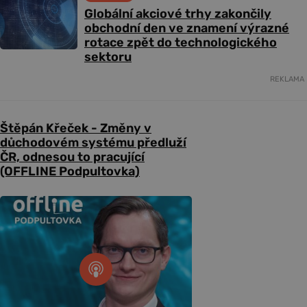
Globální akciové trhy zakončily
obchodní den ve znamení výrazné
rotace zpět do technologického
sektoru
REKLAMA
Štěpán Křeček - Změny v
důchodovém systému předluží
ČR, odnesou to pracující
(OFFLINE Podpultovka)