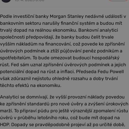
Podle investiční banky Morgan Stanley nedávné události v
bankovním sektoru narušily finanční systém a budou mít
trvalý dopad na reálnou ekonomiku. Bankovní analytici
společnosti předpovídají, že banky budou čelit trvale
vyšším nákladům na financování, což povede ke zpřísnění
úvěrových podmínek a ztíží půjčování peněz podnikům a
spotřebitelům. To bude omezovat budoucí hospodářský
růst. Fed sám uznal zpřísnění úvěrových podmínek a jejich
potenciální dopad na růst a inflaci. Předseda Fedu Powell
však zdůraznil nejistotu ohledně rozsahu a doby trvání
těchto efektů na ekonomiku.
Analytici se domnívají, že vyšší provozní náklady povedou
ke zpřísnění standardů pro nové úvěry a zvýšení úrokových
marží. To připraví půdu pro ještě výraznější zpomalení růstu
úvěrů v průběhu letošního roku, což bude mít dopad na
HDP. Dopady se pravděpodobně projeví až po určité době,