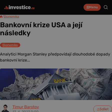
Menu
/
Ekonomika
Bankovní krize USA a její
následky
Ekonomika
Analytici Morgan Stanley předpovídají dlouhodobé dopady
bankovní krize...
Timur Barotov
Sdílet
13. 4. 2023 0:00