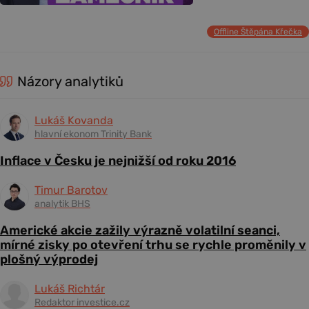
Offline Štěpána Křečka
Názory analytiků
Lukáš Kovanda
hlavní ekonom Trinity Bank
Inflace v Česku je nejnižší od roku 2016
Timur Barotov
analytik BHS
Americké akcie zažily výrazně volatilní seanci,
mírné zisky po otevření trhu se rychle proměnily v
plošný výprodej
Lukáš Richtár
Redaktor investice.cz