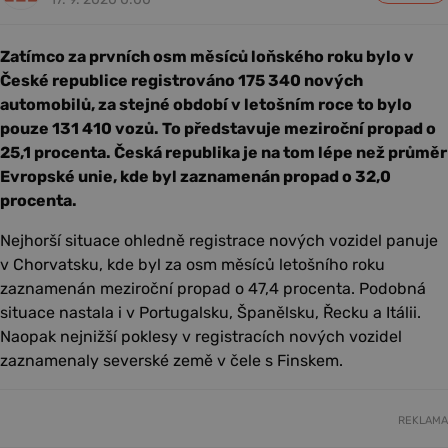
Zatímco za prvních osm měsíců loňského roku bylo v
České republice registrováno 175 340 nových
automobilů, za stejné období v letošním roce to bylo
pouze 131 410 vozů. To představuje meziroční propad o
25,1 procenta. Česká republika je na tom lépe než průměr
Evropské unie, kde byl zaznamenán propad o 32,0
procenta.
Nejhorší situace ohledně registrace nových vozidel panuje
v Chorvatsku, kde byl za osm měsíců letošního roku
zaznamenán meziroční propad o 47,4 procenta. Podobná
situace nastala i v Portugalsku, Španělsku, Řecku a Itálii.
Naopak nejnižší poklesy v registracích nových vozidel
zaznamenaly severské země v čele s Finskem.
REKLAMA