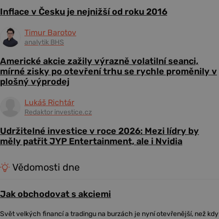
Inflace v Česku je nejnižší od roku 2016
Timur Barotov
analytik BHS
Americké akcie zažily výrazně volatilní seanci,
mírné zisky po otevření trhu se rychle proměnily v
plošný výprodej
Lukáš Richtár
Redaktor investice.cz
Udržitelné investice v roce 2026: Mezi lídry by
měly patřit JYP Entertainment, ale i Nvidia
Vědomosti dne
Jak obchodovat s akciemi
Svět velkých financí a tradingu na burzách je nyní otevřenější, než kdy