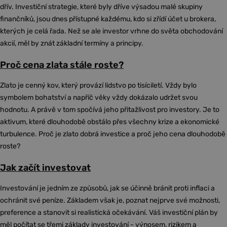
dřív. Investiční strategie, které byly dříve výsadou malé skupiny
finančníků, jsou dnes přístupné každému, kdo si zřídí účet u brokera,
kterých je celá řada. Než se ale investor vrhne do světa obchodování
akcií, měl by znát základní termíny a principy.
Proč cena zlata stále roste?
Zlato je cenný kov, který provází lidstvo po tisíciletí. Vždy bylo
symbolem bohatství a napříč věky vždy dokázalo udržet svou
hodnotu. A právě v tom spočívá jeho přitažlivost pro investory. Je to
aktivum, které dlouhodobě obstálo přes všechny krize a ekonomické
turbulence. Proč je zlato dobrá investice a proč jeho cena dlouhodobě
roste?
Jak začít investovat
Investování je jedním ze způsobů, jak se účinně bránit proti inflaci a
ochránit své peníze. Základem však je, poznat nejprve své možnosti,
preference a stanovit si realistická očekávání. Váš investiční plán by
měl počítat se třemi základy investování - výnosem, rizikem a