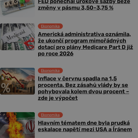
FED ponechal úrokové sazby beze
změny v pásmu 3,50–3,75 %
Ekonomika
Americká administrativa oznámila,
že ukončí program mimořádných
dotací pro plány Medicare Part D již
po roce 2026
Ekonomika
Inflace v červnu spadla na 1,5
procenta. Bez zásahů vlády by se
pohybovala kolem dvou procent –
zde je výpočet
Ekonomika
Hlavním tématem dne byla prudká
eskalace napětí mezi USA a Íránem