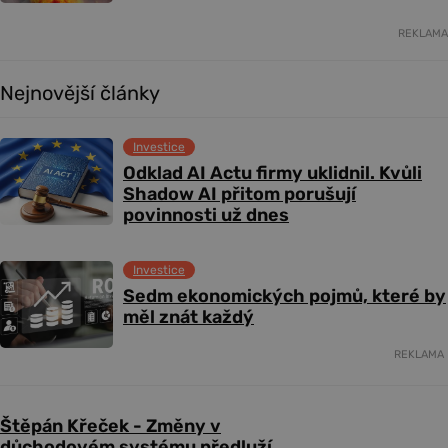
REKLAMA
Nejnovější články
Investice
Odklad AI Actu firmy uklidnil. Kvůli
Shadow AI přitom porušují
povinnosti už dnes
Investice
Sedm ekonomických pojmů, které by
měl znát každý
REKLAMA
Štěpán Křeček - Změny v
důchodovém systému předluží