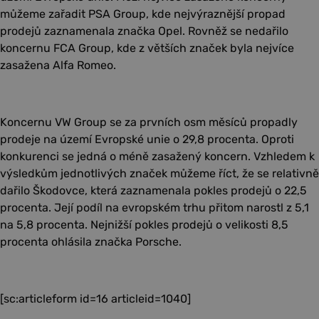
můžeme zařadit PSA Group, kde nejvýraznější propad
prodejů zaznamenala značka Opel. Rovněž se nedařilo
koncernu FCA Group, kde z větších značek byla nejvíce
zasažena Alfa Romeo.
Koncernu VW Group se za prvních osm měsíců propadly
prodeje na území Evropské unie o 29,8 procenta. Oproti
konkurenci se jedná o méně zasažený koncern. Vzhledem k
výsledkům jednotlivých značek můžeme říct, že se relativně
dařilo Škodovce, která zaznamenala pokles prodejů o 22,5
procenta. Její podíl na evropském trhu přitom narostl z 5,1
na 5,8 procenta. Nejnižší pokles prodejů o velikosti 8,5
procenta ohlásila značka Porsche.
[sc:articleform id=16 articleid=1040]