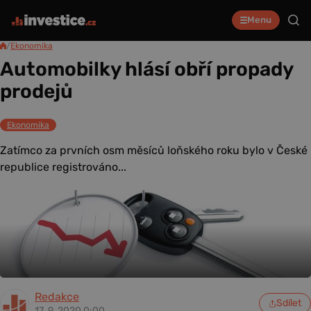
Menu
/
Ekonomika
Automobilky hlásí obří propady
prodejů
Ekonomika
Zatímco za prvních osm měsíců loňského roku bylo v České
republice registrováno...
Redakce
Sdílet
17. 9. 2020 0:00