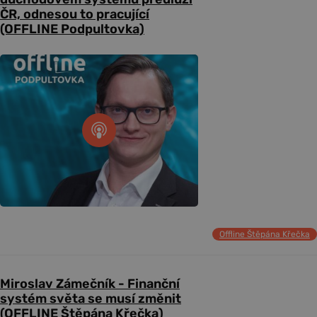
ČR, odnesou to pracující
(OFFLINE Podpultovka)
Offline Štěpána Křečka
Miroslav Zámečník - Finanční
systém světa se musí změnit
(OFFLINE Štěpána Křečka)