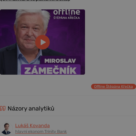
Offline Štěpána Křečka
Názory analytiků
Lukáš Kovanda
hlavní ekonom Trinity Bank