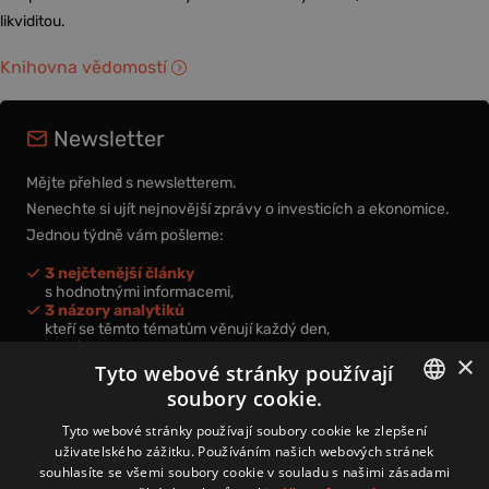
likviditou.
Knihovna vědomostí
Newsletter
Mějte přehled s newsletterem.
Nenechte si ujít nejnovější zprávy o investicích a ekonomice.
Jednou týdně vám pošleme:
3 nejčtenější články
s hodnotnými informacemi,
3 názory analytiků
kteří se těmto tématům věnují každý den,
nová videa a podcasty
×
k prohloubení vašich znalostí.
Tyto webové stránky používají
soubory cookie.
CZECH
Tyto webové stránky používají soubory cookie ke zlepšení
uživatelského zážitku. Používáním našich webových stránek
CZ
souhlasíte se všemi soubory cookie v souladu s našimi zásadami
Přihlášením k newsletteru vyjadřujete svůj souhlas s
podmínkami