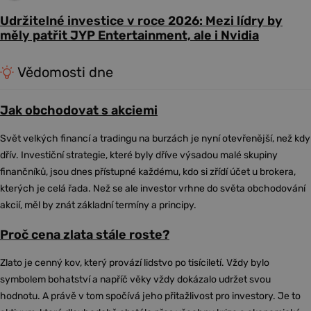
Udržitelné investice v roce 2026: Mezi lídry by
měly patřit JYP Entertainment, ale i Nvidia
Vědomosti dne
Jak obchodovat s akciemi
Svět velkých financí a tradingu na burzách je nyní otevřenější, než kdy
dřív. Investiční strategie, které byly dříve výsadou malé skupiny
finančníků, jsou dnes přístupné každému, kdo si zřídí účet u brokera,
kterých je celá řada. Než se ale investor vrhne do světa obchodování
akcií, měl by znát základní termíny a principy.
Proč cena zlata stále roste?
Zlato je cenný kov, který provází lidstvo po tisíciletí. Vždy bylo
symbolem bohatství a napříč věky vždy dokázalo udržet svou
hodnotu. A právě v tom spočívá jeho přitažlivost pro investory. Je to