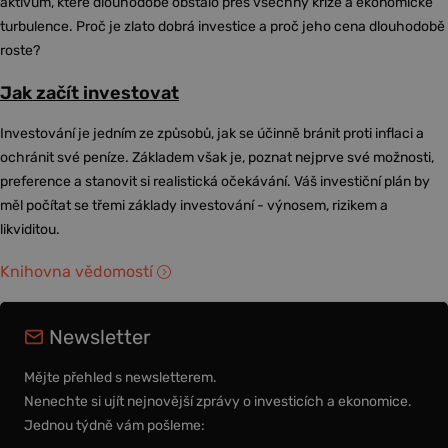
aktivum, které dlouhodobě obstálo přes všechny krize a ekonomické
turbulence. Proč je zlato dobrá investice a proč jeho cena dlouhodobě
roste?
Jak začít investovat
Investování je jedním ze způsobů, jak se účinně bránit proti inflaci a
ochránit své peníze. Základem však je, poznat nejprve své možnosti,
preference a stanovit si realistická očekávání. Váš investiční plán by
měl počítat se třemi základy investování - výnosem, rizikem a
likviditou.
Knihovna vědomostí
Newsletter
Mějte přehled s newsletterem.
Nenechte si ujít nejnovější zprávy o investicích a ekonomice.
Jednou týdně vám pošleme: