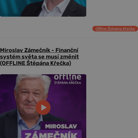
Offline Štěpána Křečka
Miroslav Zámečník - Finanční
systém světa se musí změnit
(OFFLINE Štěpána Křečka)