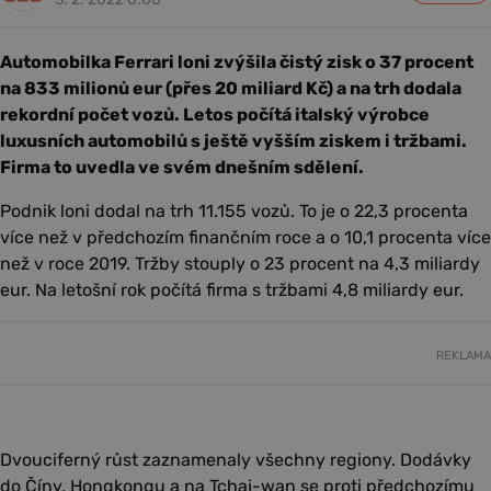
Automobilka Ferrari loni zvýšila čistý zisk o 37 procent
na 833 milionů eur (přes 20 miliard Kč) a na trh dodala
rekordní počet vozů. Letos počítá italský výrobce
luxusních automobilů s ještě vyšším ziskem i tržbami.
Firma to uvedla ve svém dnešním sdělení.
Podnik loni dodal na trh 11.155 vozů. To je o 22,3 procenta
více než v předchozím finančním roce a o 10,1 procenta více
než v roce 2019. Tržby stouply o 23 procent na 4,3 miliardy
eur. Na letošní rok počítá firma s tržbami 4,8 miliardy eur.
REKLAMA
Dvouciferný růst zaznamenaly všechny regiony. Dodávky
do Číny, Hongkongu a na Tchaj-wan se proti předchozímu