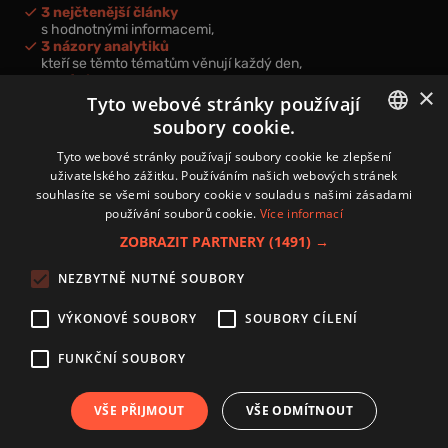
3 nejčtenější články
s hodnotnými informacemi,
3 názory analytiků
kteří se těmto tématům věnují každý den,
nová videa a podcasty
×
k prohloubení vašich znalostí.
Tyto webové stránky používají
soubory cookie.
CZECH
Tyto webové stránky používají soubory cookie ke zlepšení
uživatelského zážitku. Používáním našich webových stránek
CZ
souhlasíte se všemi soubory cookie v souladu s našimi zásadami
Přihlášením k newsletteru vyjadřujete svůj souhlas s
podmínkami
používání souborů cookie.
Více informací
zpracování osobních údajů
.
ZOBRAZIT PARTNERY
(1491) →
Kontakt
NEZBYTNĚ NUTNÉ SOUBORY
Zásady používání souborů cookies
Zpracování osobních údajů
VÝKONOVÉ SOUBORY
SOUBORY CÍLENÍ
Autoři
Nastavení cookies
FUNKČNÍ SOUBORY
VŠE PŘIJMOUT
VŠE ODMÍTNOUT
Copyright 2024 © Investice.cz. Všechna práva vyhrazena.