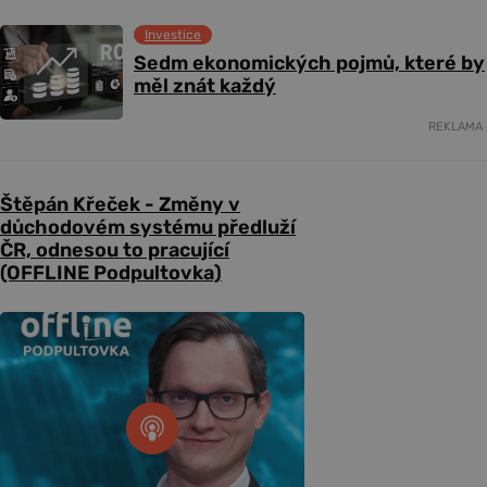
Investice
Sedm ekonomických pojmů, které by
měl znát každý
REKLAMA
Štěpán Křeček - Změny v
důchodovém systému předluží
ČR, odnesou to pracující
(OFFLINE Podpultovka)