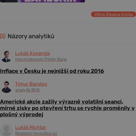
Offline Štěpána Křečka
Názory analytiků
Lukáš Kovanda
hlavní ekonom Trinity Bank
Inflace v Česku je nejnižší od roku 2016
Timur Barotov
analytik BHS
Americké akcie zažily výrazně volatilní seanci,
mírné zisky po otevření trhu se rychle proměnily v
plošný výprodej
Lukáš Richtár
Redaktor investice.cz