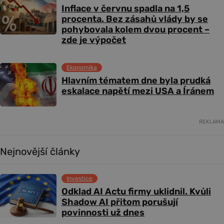
Inflace v červnu spadla na 1,5
procenta. Bez zásahů vlády by se
pohybovala kolem dvou procent –
zde je výpočet
Ekonomika
Hlavním tématem dne byla prudká
eskalace napětí mezi USA a Íránem
REKLAMA
Nejnovější články
Investice
Odklad AI Actu firmy uklidnil. Kvůli
Shadow AI přitom porušují
povinnosti už dnes