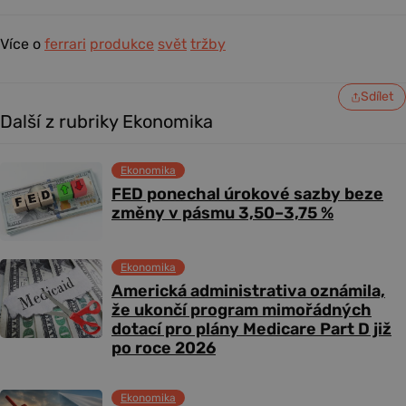
Více o
ferrari
produkce
svět
tržby
Sdílet
Další z rubriky Ekonomika
Ekonomika
FED ponechal úrokové sazby beze
změny v pásmu 3,50–3,75 %
Ekonomika
Americká administrativa oznámila,
že ukončí program mimořádných
dotací pro plány Medicare Part D již
po roce 2026
Ekonomika