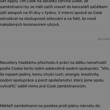
Šéf Applu Tim Cook na začátku června uvedl, že
zaměstnanci by se měli začít vracet do kanceláří začátkem
září alespoň na tři dny v týdnu. V interní zprávě se Cook
odvolával na dostupnost očkování a na fakt, že nově
nakažených koronavirem ubývá.
REKLAMA
Navzdory hladkému přechodu k práci na dálku nenahradil
podle Cooka tento režim adekvátně osobní spolupráci. "Vím,
že nejsem jediný, komu chybí ruch, energie, kreativita,
osobní spolupráce a pocit společenství, který jsme spolu
vytvořili," sdělil mimo jiné Cook zaměstnancům.
Někteří zaměstnanci se posléze proti plánu návratu do