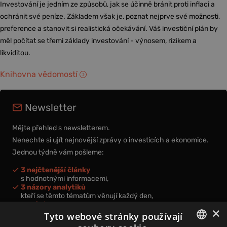
Investování je jedním ze způsobů, jak se účinně bránit proti inflaci a
ochránit své peníze. Základem však je, poznat nejprve své možnosti,
preference a stanovit si realistická očekávání. Váš investiční plán by
měl počítat se třemi základy investování - výnosem, rizikem a
likviditou.
Knihovna vědomostí
Newsletter
Mějte přehled s newsletterem.
Nenechte si ujít nejnovější zprávy o investicích a ekonomice.
Jednou týdně vám pošleme:
3 nejčtenější články
s hodnotnými informacemi,
3 názory analytiků
kteří se těmto tématům věnují každý den,
nová videa a podcasty
×
k prohloubení vašich znalostí.
Tyto webové stránky používají