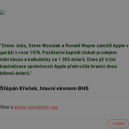
"
Steve Jobs, Steve Wozniak a Ronald Wayne založili Apple v
garáži v roce 1976. Počáteční kapitál získali prodejem
mikrobusu a kalkulačky za 1 350 dolarů. Dnes již tržní
kapitalizace společnosti Apple překročila hranici dvou
bilionů dolarů.
"
Štěpán Křeček, hlavní ekonom BHS
Více o
apple
pandemie
usa
Sdílet