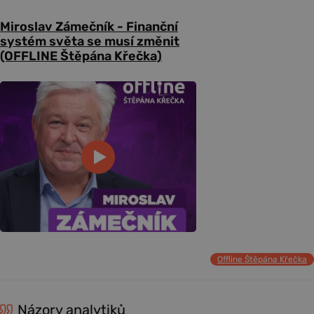
Miroslav Zámečník - Finanční
systém světa se musí změnit
(OFFLINE Štěpána Křečka)
Offline Štěpána Křečka
Názory analytiků