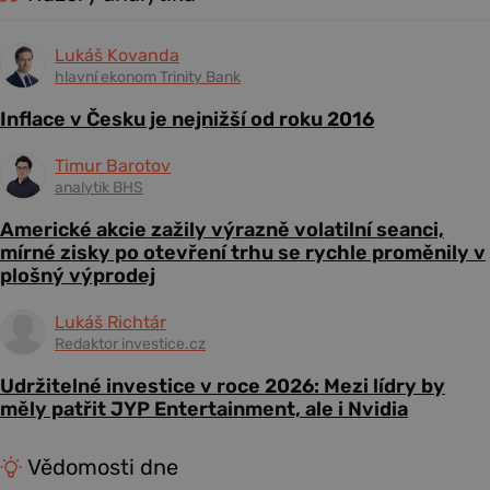
Lukáš Kovanda
hlavní ekonom Trinity Bank
Inflace v Česku je nejnižší od roku 2016
Timur Barotov
analytik BHS
Americké akcie zažily výrazně volatilní seanci,
mírné zisky po otevření trhu se rychle proměnily v
plošný výprodej
Lukáš Richtár
Redaktor investice.cz
Udržitelné investice v roce 2026: Mezi lídry by
měly patřit JYP Entertainment, ale i Nvidia
Vědomosti dne