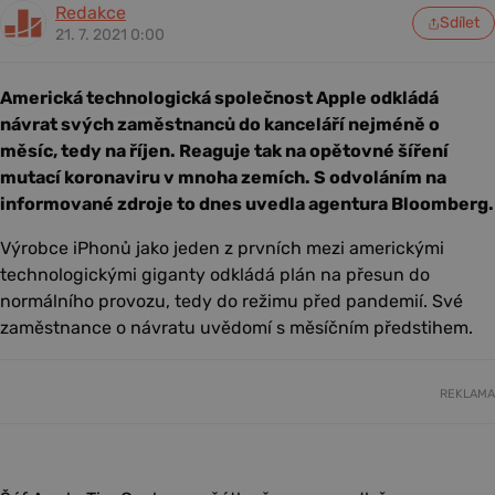
Redakce
Sdílet
21. 7. 2021 0:00
Americká technologická společnost Apple odkládá
návrat svých zaměstnanců do kanceláří nejméně o
měsíc, tedy na říjen. Reaguje tak na opětovné šíření
mutací koronaviru v mnoha zemích. S odvoláním na
informované zdroje to dnes uvedla agentura Bloomberg.
Výrobce iPhonů jako jeden z prvních mezi americkými
technologickými giganty odkládá plán na přesun do
normálního provozu, tedy do režimu před pandemií. Své
zaměstnance o návratu uvědomí s měsíčním předstihem.
REKLAMA