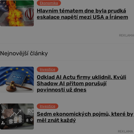
Ekonomika
Hlavním tématem dne byla prudká
eskalace napětí mezi USA a Íránem
REKLAMA
Nejnovější články
Investice
Odklad AI Actu firmy uklidnil. Kvůli
Shadow AI přitom porušují
povinnosti už dnes
Investice
Sedm ekonomických pojmů, které by
měl znát každý
REKLAMA