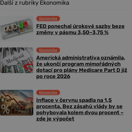
Další z rubriky Ekonomika
Ekonomika
FED ponechal úrokové sazby beze
změny v pásmu 3,50–3,75 %
Ekonomika
Americká administrativa oznámila,
že ukončí program mimořádných
dotací pro plány Medicare Part D již
po roce 2026
Ekonomika
Inflace v červnu spadla na 1,5
procenta. Bez zásahů vlády by se
pohybovala kolem dvou procent –
zde je výpočet