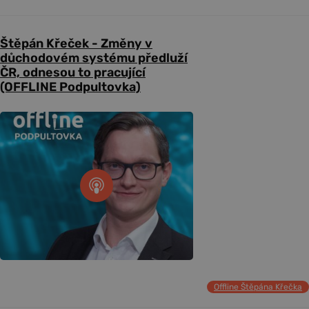
Štěpán Křeček - Změny v
důchodovém systému předluží
ČR, odnesou to pracující
(OFFLINE Podpultovka)
Offline Štěpána Křečka