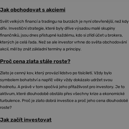
Jak obchodovat s akciemi
Svět velkých financí a tradingu na burzách je nyní otevřenější, než kdy
dřív. Investiční strategie, které byly dříve výsadou malé skupiny
finančníků, jsou dnes přístupné každému, kdo si zřídí účet u brokera,
kterých je celá řada. Než se ale investor vrhne do světa obchodování
akcií, měl by znát základní termíny a principy.
Proč cena zlata stále roste?
Zlato je cenný kov, který provází lidstvo po tisíciletí. Vždy bylo
symbolem bohatství a napříč věky vždy dokázalo udržet svou
hodnotu. A právě v tom spočívá jeho přitažlivost pro investory. Je to
aktivum, které dlouhodobě obstálo přes všechny krize a ekonomické
turbulence. Proč je zlato dobrá investice a proč jeho cena dlouhodobě
roste?
Jak začít investovat