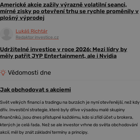
Americké akcie zažily výrazně volatilní seanci,
mírné zisky po otevření trhu se rychle proměnily v
plošný výprodej
Lukáš Richtár
Redaktor investice.cz
Udržitelné investice v roce 2026: Mezi lídry by
měly patřit JYP Entertainment, ale i Nvidia
Vědomosti dne
Jak obchodovat s akciemi
Svět velkých financí a tradingu na burzách je nyní otevřenější, než kdy
dřív. Investiční strategie, které byly dříve výsadou malé skupiny
finančníků, jsou dnes přístupné každému, kdo si zřídí účet u brokera,
kterých je celá řada. Než se ale investor vrhne do světa obchodování
akcií, měl by znát základní termíny a principy.