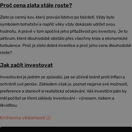
Proč cena zlata stále roste?
Zlato je cenný kov, který provází lidstvo po tisíciletí. Vždy bylo
symbolem bohatství a napříč věky vždy dokázalo udržet svou
hodnotu. A právě v tom spočívá jeho přitažlivost pro investory. Je to
aktivum, které dlouhodobě obstálo přes všechny krize a ekonomické
turbulence. Proč je zlato dobrá investice a proč jeho cena dlouhodobě
roste?
Jak začít investovat
Investování je jedním ze způsobů, jak se účinně bránit proti inflaci a
ochránit své peníze. Základem však je, poznat nejprve své možnosti,
preference a stanovit si realistická očekávání. Váš investiční plán by
měl počítat se třemi základy investování - výnosem, rizikem a
likviditou.
Knihovna vědomostí