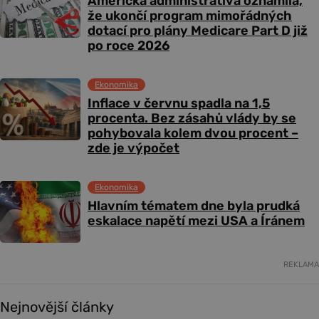
Americká administrativa oznámila,
že ukončí program mimořádných
dotací pro plány Medicare Part D již
po roce 2026
Ekonomika
Inflace v červnu spadla na 1,5
procenta. Bez zásahů vlády by se
pohybovala kolem dvou procent –
zde je výpočet
Ekonomika
Hlavním tématem dne byla prudká
eskalace napětí mezi USA a Íránem
REKLAMA
Nejnovější články