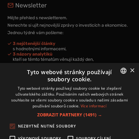
Newsletter
Mějte přehled s newsletterem.
Nenechte si ujít nejnovější zprávy o investicích a ekonomice.
Jednou týdně vám pošleme:
3 nejčtenější články
s hodnotnými informacemi,
3 názory analytiků
kteří se těmto tématům věnují každý den,
nová videa a podcasty
×
k prohloubení vašich znalostí.
Tyto webové stránky používají
soubory cookie.
CZECH
Tyto webové stránky používají soubory cookie ke zlepšení
uživatelského zážitku. Používáním našich webových stránek
CZ
souhlasíte se všemi soubory cookie v souladu s našimi zásadami
Přihlášením k newsletteru vyjadřujete svůj souhlas s
podmínkami
používání souborů cookie.
Více informací
zpracování osobních údajů
.
ZOBRAZIT PARTNERY
(1491) →
Kontakt
NEZBYTNĚ NUTNÉ SOUBORY
Zásady používání souborů cookies
Zpracování osobních údajů
VÝKONOVÉ SOUBORY
SOUBORY CÍLENÍ