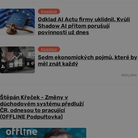
Investice
Odklad AI Actu firmy uklidnil. Kvůli
Shadow AI přitom porušují
povinnosti už dnes
Investice
Sedm ekonomických pojmů, které by
měl znát každý
REKLAMA
Štěpán Křeček - Změny v
důchodovém systému předluží
ČR, odnesou to pracující
(OFFLINE Podpultovka)