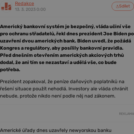
Redakce
Sdílet
13. 3. 2023 0:00
Americký bankovní systém je bezpečný, vláda učiní vše
pro ochranu střadatelů, řekl dnes prezident Joe Biden po
uzavření dvou amerických bank. Biden uvedl, že požádá
Kongres a regulátory, aby posílily bankovní pravidla.
Před dnešním otevřením amerických akciových trhů
dodal, že ani tím se nezastaví a udělá vše, co bude
potřeba.
Prezident zopakoval, že peníze daňových poplatníků na
řešení situace použít nehodlá. Investory ale vláda chránit
nebude, protože nikdo není podle něj nad zákonem.
REKLAMA
Americké úřady dnes uzavřely newyorskou banku