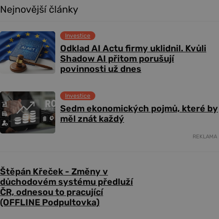
Nejnovější články
Investice
Odklad AI Actu firmy uklidnil. Kvůli
Shadow AI přitom porušují
povinnosti už dnes
Investice
Sedm ekonomických pojmů, které by
měl znát každý
REKLAMA
Štěpán Křeček - Změny v
důchodovém systému předluží
ČR, odnesou to pracující
(OFFLINE Podpultovka)