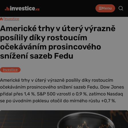
Menu
/
Investice
Americké trhy v úterý výrazně
posílily díky rostoucím
očekáváním prosincového
snížení sazeb Fedu
Investice
Americké trhy v úterý výrazně posílily díky rostoucím
očekáváním prosincového snížení sazeb Fedu. Dow Jones
přidal přes 1,4 %, S&P 500 vzrostl o 0,9 %, zatímco Nasdaq
se po úvodním poklesu otočil do mírného růstu +0,7 %.