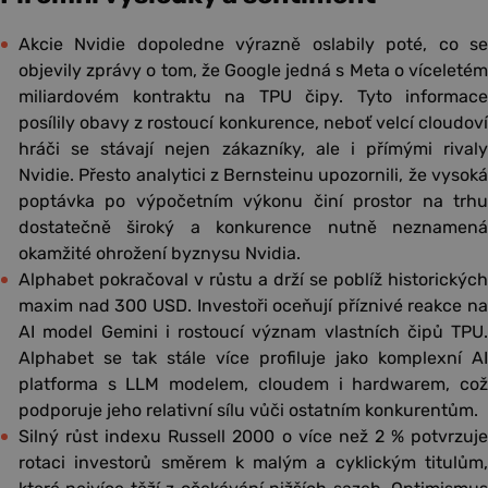
Akcie Nvidie dopoledne výrazně oslabily poté, co se
objevily zprávy o tom, že Google jedná s Meta o víceletém
miliardovém kontraktu na TPU čipy. Tyto informace
posílily obavy z rostoucí konkurence, neboť velcí cloudoví
hráči se stávají nejen zákazníky, ale i přímými rivaly
Nvidie. Přesto analytici z Bernsteinu upozornili, že vysoká
poptávka po výpočetním výkonu činí prostor na trhu
dostatečně široký a konkurence nutně neznamená
okamžité ohrožení byznysu Nvidia.
Alphabet pokračoval v růstu a drží se poblíž historických
maxim nad 300 USD. Investoři oceňují příznivé reakce na
AI model Gemini i rostoucí význam vlastních čipů TPU.
Alphabet se tak stále více profiluje jako komplexní AI
platforma s LLM modelem, cloudem i hardwarem, což
podporuje jeho relativní sílu vůči ostatním konkurentům.
Silný růst indexu Russell 2000 o více než 2 % potvrzuje
rotaci investorů směrem k malým a cyklickým titulům,