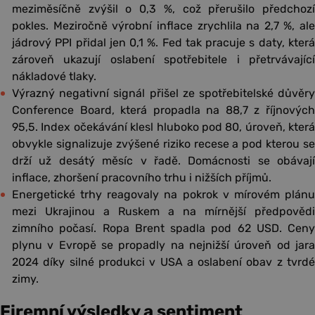
meziměsíčně zvýšil o 0,3 %, což přerušilo předchozí
pokles. Meziročně výrobní inflace zrychlila na 2,7 %, ale
jádrový PPI přidal jen 0,1 %. Fed tak pracuje s daty, která
zároveň ukazují oslabení spotřebitele i přetrvávající
nákladové tlaky.
Výrazný negativní signál přišel ze spotřebitelské důvěry
Conference Board, která propadla na 88,7 z říjnových
95,5. Index očekávání klesl hluboko pod 80, úroveň, která
obvykle signalizuje zvýšené riziko recese a pod kterou se
drží už desátý měsíc v řadě. Domácnosti se obávají
inflace, zhoršení pracovního trhu i nižších příjmů.
Energetické trhy reagovaly na pokrok v mírovém plánu
mezi Ukrajinou a Ruskem a na mírnější předpovědi
zimního počasí. Ropa Brent spadla pod 62 USD. Ceny
plynu v Evropě se propadly na nejnižší úroveň od jara
2024 díky silné produkci v USA a oslabení obav z tvrdé
zimy.
Firemní výsledky a sentiment