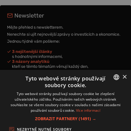
Newsletter
Mějte přehled s newsletterem.
Nenechte si ujít nejnovější zprávy o investicích a ekonomice.
Jednou týdně vám pošleme:
3 nejčtenější články
s hodnotnými informacemi,
3 názory analytiků
kteří se těmto tématům věnují každý den,
nová videa a podcasty
×
k prohloubení vašich znalostí.
Tyto webové stránky používají
soubory cookie.
CZECH
Tyto webové stránky používají soubory cookie ke zlepšení
uživatelského zážitku. Používáním našich webových stránek
CZ
souhlasíte se všemi soubory cookie v souladu s našimi zásadami
Přihlášením k newsletteru vyjadřujete svůj souhlas s
podmínkami
používání souborů cookie.
Více informací
zpracování osobních údajů
.
ZOBRAZIT PARTNERY
(1491) →
Kontakt
NEZBYTNĚ NUTNÉ SOUBORY
Zásady používání souborů cookies