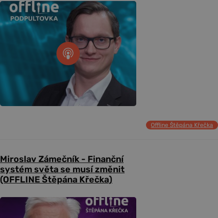
Offline Štěpána Křečka
Miroslav Zámečník - Finanční
systém světa se musí změnit
(OFFLINE Štěpána Křečka)