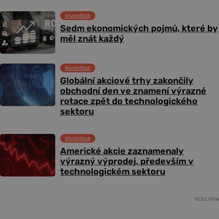
Investice
Sedm ekonomických pojmů, které by
měl znát každý
Investice
Globální akciové trhy zakončily
obchodní den ve znamení výrazné
rotace zpět do technologického
sektoru
Investice
Americké akcie zaznamenaly
výrazný výprodej, především v
technologickém sektoru
REKLAMA