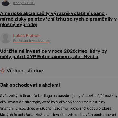
analytik BHS
Americké akcie zažily výrazně volatilní seanci,
mírné zisky po otevření trhu se rychle proměnily v
plošný výprodej
Lukáš Richtár
Redaktor investice.cz
Udržitelné investice v roce 2026: Mezi lídry by
měly patřit JYP Entertainment, ale i Nvidia
Vědomosti dne
Jak obchodovat s akciemi
Svět velkých financí a tradingu na burzách je nyní otevřenější, než kdy
dřív. Investiční strategie, které byly dříve výsadou malé skupiny
finančníků, jsou dnes přístupné každému, kdo si zřídí účet u brokera,
kterých je celá řada. Než se ale investor vrhne do světa obchodování