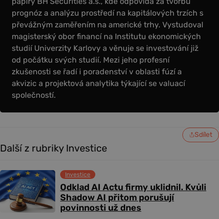
papíry BH Securities a.s., kde odpovídá za tvorbu
prognóz a analýzu prostředí na kapitálových trzích s
převážným zaměřením na americké trhy. Vystudoval
magisterský obor financí na Institutu ekonomických
studií Univerzity Karlovy a věnuje se investování již
od počátku svých studií. Mezi jeho profesní
zkušenosti se řadí i poradenství v oblasti fúzí a
akvizic a projektová analytika týkající se valuací
společností.
Sdílet
Další z rubriky Investice
Investice
Odklad AI Actu firmy uklidnil. Kvůli
Shadow AI přitom porušují
povinnosti už dnes