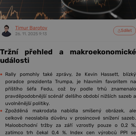
Timur Barotov
Sdílet
26. 11. 2025 9:13
Tržní přehled a makroekonomické
události
Rally pomohly také zprávy, že Kevin Hassett, blízký
poradce prezidenta Trumpa, je hlavním favoritem na
příštího šéfa Fedu, což by podle trhů znamenalo
pravděpodobnější scénář delšího období nižších sazeb a
uvolněnější politiky.
Zpožděná makrodata nabídla smíšený obrázek, ale
celkově neoslabila důvěru v prosincové snížení sazeb.
Maloobchodní tržby za září vzrostly pouze o 0,2 %,
zatímco trh čekal 0,4 %. Index cen výrobců PPI se