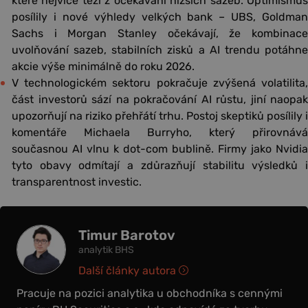
které nejvíce těží z očekávání nižších sazeb. Optimismus
posílily i nové výhledy velkých bank – UBS, Goldman
Sachs i Morgan Stanley očekávají, že kombinace
uvolňování sazeb, stabilních zisků a AI trendu potáhne
akcie výše minimálně do roku 2026.
V technologickém sektoru pokračuje zvýšená volatilita,
část investorů sází na pokračování AI růstu, jiní naopak
upozorňují na riziko přehřátí trhu. Postoj skeptiků posílily i
komentáře Michaela Burryho, který přirovnává
současnou AI vlnu k dot-com bublině. Firmy jako Nvidia
tyto obavy odmítají a zdůrazňují stabilitu výsledků i
transparentnost investic.
Timur Barotov
analytik BHS
Další články autora
Pracuje na pozici analytika u obchodníka s cennými