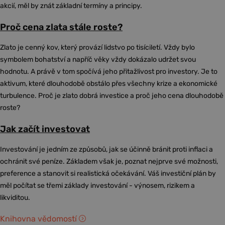
akcií, měl by znát základní termíny a principy.
Proč cena zlata stále roste?
Zlato je cenný kov, který provází lidstvo po tisíciletí. Vždy bylo
symbolem bohatství a napříč věky vždy dokázalo udržet svou
hodnotu. A právě v tom spočívá jeho přitažlivost pro investory. Je to
aktivum, které dlouhodobě obstálo přes všechny krize a ekonomické
turbulence. Proč je zlato dobrá investice a proč jeho cena dlouhodobě
roste?
Jak začít investovat
Investování je jedním ze způsobů, jak se účinně bránit proti inflaci a
ochránit své peníze. Základem však je, poznat nejprve své možnosti,
preference a stanovit si realistická očekávání. Váš investiční plán by
měl počítat se třemi základy investování - výnosem, rizikem a
likviditou.
Knihovna vědomostí