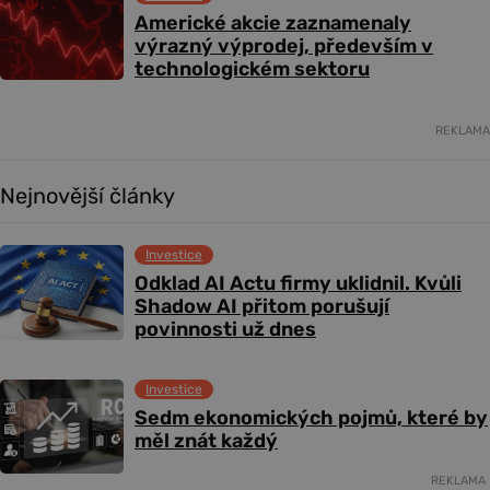
Americké akcie zaznamenaly
výrazný výprodej, především v
technologickém sektoru
REKLAMA
Nejnovější články
Investice
Odklad AI Actu firmy uklidnil. Kvůli
Shadow AI přitom porušují
povinnosti už dnes
Investice
Sedm ekonomických pojmů, které by
měl znát každý
REKLAMA