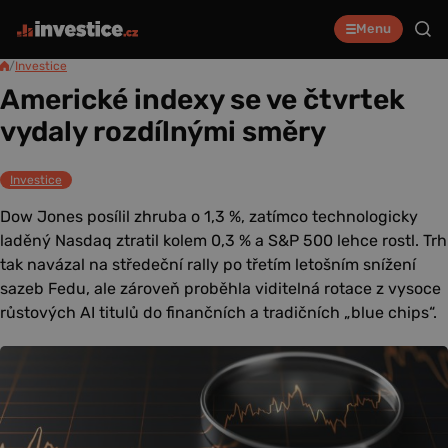
Menu
/
Investice
Americké indexy se ve čtvrtek
vydaly rozdílnými směry
Investice
Dow Jones posílil zhruba o 1,3 %, zatímco technologicky
laděný Nasdaq ztratil kolem 0,3 % a S&P 500 lehce rostl. Trh
tak navázal na středeční rally po třetím letošním snížení
sazeb Fedu, ale zároveň proběhla viditelná rotace z vysoce
růstových AI titulů do finančních a tradičních „blue chips“.