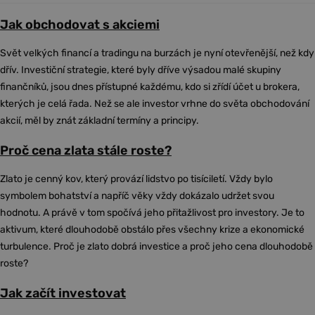
Jak obchodovat s akciemi
Svět velkých financí a tradingu na burzách je nyní otevřenější, než kdy
dřív. Investiční strategie, které byly dříve výsadou malé skupiny
finančníků, jsou dnes přístupné každému, kdo si zřídí účet u brokera,
kterých je celá řada. Než se ale investor vrhne do světa obchodování
akcií, měl by znát základní termíny a principy.
Proč cena zlata stále roste?
Zlato je cenný kov, který provází lidstvo po tisíciletí. Vždy bylo
symbolem bohatství a napříč věky vždy dokázalo udržet svou
hodnotu. A právě v tom spočívá jeho přitažlivost pro investory. Je to
aktivum, které dlouhodobě obstálo přes všechny krize a ekonomické
turbulence. Proč je zlato dobrá investice a proč jeho cena dlouhodobě
roste?
Jak začít investovat