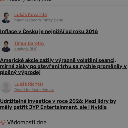
Lukáš Kovanda
hlavní ekonom Trinity Bank
Inflace v Česku je nejnižší od roku 2016
Timur Barotov
analytik BHS
Americké akcie zažily výrazně volatilní seanci,
mírné zisky po otevření trhu se rychle proměnily v
plošný výprodej
Lukáš Richtár
Redaktor investice.cz
Udržitelné investice v roce 2026: Mezi lídry by
měly patřit JYP Entertainment, ale i Nvidia
Vědomosti dne