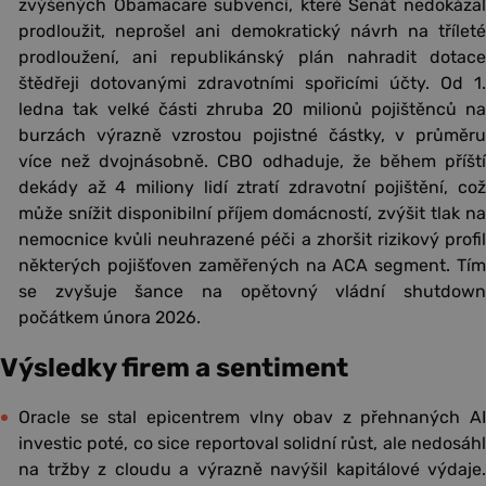
zvýšených Obamacare subvencí, které Senát nedokázal
prodloužit, neprošel ani demokratický návrh na tříleté
prodloužení, ani republikánský plán nahradit dotace
štědřeji dotovanými zdravotními spořicími účty. Od 1.
ledna tak velké části zhruba 20 milionů pojištěnců na
burzách výrazně vzrostou pojistné částky, v průměru
více než dvojnásobně. CBO odhaduje, že během příští
dekády až 4 miliony lidí ztratí zdravotní pojištění, což
může snížit disponibilní příjem domácností, zvýšit tlak na
nemocnice kvůli neuhrazené péči a zhoršit rizikový profil
některých pojišťoven zaměřených na ACA segment. Tím
se zvyšuje šance na opětovný vládní shutdown
počátkem února 2026.
Výsledky firem a sentiment
Oracle se stal epicentrem vlny obav z přehnaných AI
investic poté, co sice reportoval solidní růst, ale nedosáhl
na tržby z cloudu a výrazně navýšil kapitálové výdaje.