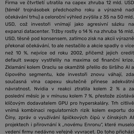
Firma ve čtvrtletí utratila na capex zhruba 12 mld. USD
(téměř trojnásobek předchozího roku a výrazně nad
očekávání trhu) a celoroční výhled zvýšila z 35 na 50 mld.
USD, což investoři vnímají jako agresivní sázku na
expanzi datacenter. Tržby rostly o 14 % na zhruba 16 mld.
USD, těsně pod konsensem, zatímco zisk na akcii výrazně
překonal očekávání, to ale nestačilo a akcie spadly o více
než 10 %, nejvíce od roku 2002, přičemž jejich credit
default swapy vystřelily na maxima od finanční krize.
Zklamání kolem Oraclu se okamžitě přelilo do širšího AI a
čipového segmentu, kde investoři znovu váhají, zda
současná vlna capexu skutečně přinese adekvátní
návratnost. Nvidia v reakci ztratila kolem 2 % a za
poslední měsíc je v mínusu kolem 7 %, přestože zůstává
klíčovým dodavatelem GPU pro hyperskaláry. Trh citlivě
vnímá kombinaci regulatorních rizik kolem exportu do
Číny, zpráv o využívání špičkových čipů v čínských AI
projektech i přirovnání k „novému Enronu“, které muselo
vedení firmy nedávno veřejně vyvracet. Do toho přichází