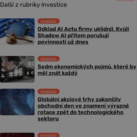
Další z rubriky Investice
Investice
Odklad AI Actu firmy uklidnil. Kvůli
Shadow AI přitom porušují
povinnosti už dnes
Investice
Sedm ekonomických pojmů, které by
měl znát každý
Investice
Globální akciové trhy zakončily
obchodní den ve znamení výrazné
rotace zpět do technologického
sektoru
Investice