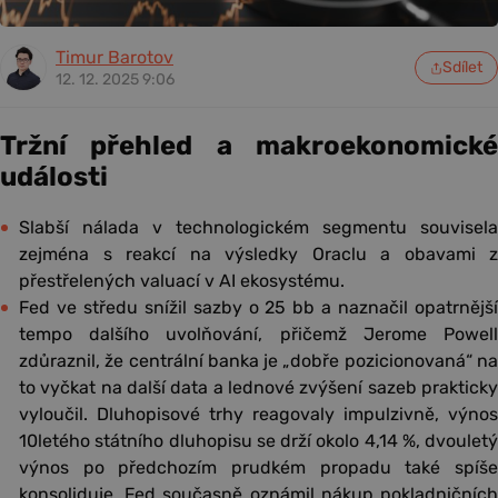
Timur Barotov
Sdílet
12. 12. 2025 9:06
Tržní přehled a makroekonomické
události
Slabší nálada v technologickém segmentu souvisela
zejména s reakcí na výsledky Oraclu a obavami z
přestřelených valuací v AI ekosystému.
Fed ve středu snížil sazby o 25 bb a naznačil opatrnější
tempo dalšího uvolňování, přičemž Jerome Powell
zdůraznil, že centrální banka je „dobře pozicionovaná“ na
to vyčkat na další data a lednové zvýšení sazeb prakticky
vyloučil. Dluhopisové trhy reagovaly impulzivně, výnos
10letého státního dluhopisu se drží okolo 4,14 %, dvouletý
výnos po předchozím prudkém propadu také spíše
konsoliduje. Fed současně oznámil nákup pokladničních