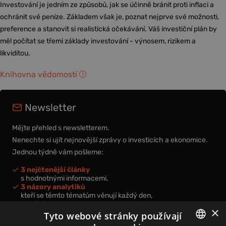
Investování je jedním ze způsobů, jak se účinně bránit proti inflaci a
ochránit své peníze. Základem však je, poznat nejprve své možnosti,
preference a stanovit si realistická očekávání. Váš investiční plán by
měl počítat se třemi základy investování - výnosem, rizikem a
likviditou.
Knihovna vědomostí
Newsletter
Mějte přehled s newsletterem.
Nenechte si ujít nejnovější zprávy o investicích a ekonomice.
Jednou týdně vám pošleme:
3 nejčtenější články
s hodnotnými informacemi,
3 názory analytiků
kteří se těmto tématům věnují každý den,
nová videa a podcasty
×
k prohloubení vašich znalostí.
Tyto webové stránky používají