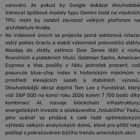
varování, že pokud by Google dokázal dlouhodobě
trénovat špičkové modely typu Gemini čistě na vlastních
TPU, mohl by oslabit závislost velkých platforem na
architektuře Nvidie.
Na indexové úrovni se projevila jasná sektorová rotace:
ostrý pokles Oraclu a slabší výkonnost polovodičů stáhly
Nasdaq do ztráty, zatímco Dow Jones těžil z růstu
finančních a platebních titulů. Goldman Sachs, American
Express a Visa posílily v řádu jednotek procent, což
posunulo blue-chip index k historickým maximům v
prostředí klesajících sazeb a stabilních výnosů.
Dlouhodobější obraz doplnil Tom Lee z Fundstrat, který
vidí S&P 500 na konci roku 2026 kolem 7 700 bodů díky
kombinaci AI, rozvoje blockchain infrastruktury,
energetických investic a očekávaného „holubičího“ Fedu,
jeho scénář se přidává k celé řadě optimistických
výhledů velkých analytických domů, které pro příští roky
počítají s pokračováním býčího trendu amerických akcií.