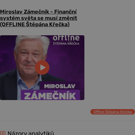
Miroslav Zámečník - Finanční
systém světa se musí změnit
(OFFLINE Štěpána Křečka)
Offline Štěpána Křečka
Názory analytiků