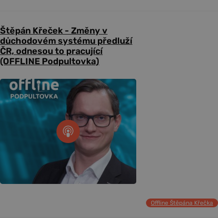
Štěpán Křeček - Změny v
důchodovém systému předluží
ČR, odnesou to pracující
(OFFLINE Podpultovka)
Offline Štěpána Křečka