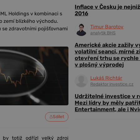
Inflace v Česku je nejni
2016
SML Holdings v kombinaci s
 zemí blízkého východu.
Timur Barotov
lu se zdravotními pojišťovnami
analytik BHS
Americké akcie zažily 
volatilní seanci, mírné 
otevření trhu se rychle
v plošný výprodej
Lukáš Richtár
Redaktor investice.cz
Udržitelné investice v 
Mezi lídry by měly patři
Entertainment, ale i Nvi
Sdílet
by totiž odřízl velký zdroj