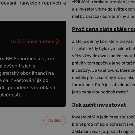
zřídí účet u brokera, kterých je c
ardování íránských ropných a
ale investor vrhne do světa obch
měl by znát základní termíny a pr
Proč cena zlata stále r
Další články autora
Zlato je cenný kov, který provází 
tisíciletí. Vždy bylo symbolem bo
věky vždy dokázalo udržet svou 
y BH Securities a.s., kde
právě v tom spočívá jeho přitažli
álových trzích s
investory. Je to aktivum, které 
sterský obor financí na
obstálo přes všechny krize a ek
 se investování již od
turbulence. Proč je zlato dobrá i
dí i poradenství v oblasti
jeho cena dlouhodobě roste?
olečností.
Jak začít investovat
Investování je jedním ze způsobů
Sdílet
bránit proti inflaci a ochránit své
Základem však je, poznat nejprv