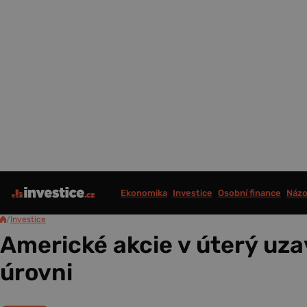
Ekonomika
Investice
Osobní finance
Názo
/
Investice
Americké akcie v úterý uzav
úrovni