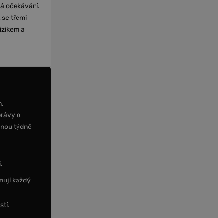
cká očekávání.
 se třemi
izikem a
m.
právy o
dnou týdně
,
nují každý
stí.