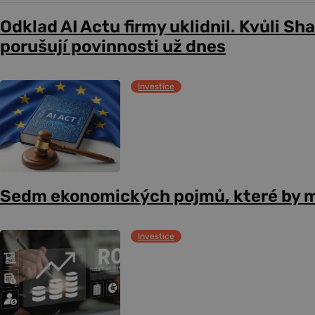
Odklad AI Actu firmy uklidnil. Kvůli Sh
porušují povinnosti už dnes
Investice
Sedm ekonomických pojmů, které by m
Investice