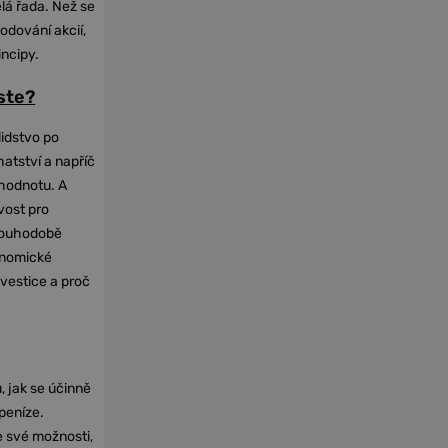
elá řada. Než se
odování akcií,
incipy.
oste?
lidstvo po
hatství a napříč
hodnotu. A
vost pro
dlouhodobě
onomické
nvestice a proč
, jak se účinně
 peníze.
e své možnosti,