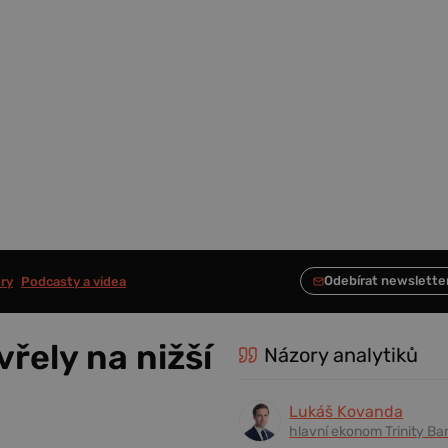
ry
Podcasty a videa
řely na nižší
Názory analytiků
Lukáš Kovanda
hlavní ekonom Trinity Ba