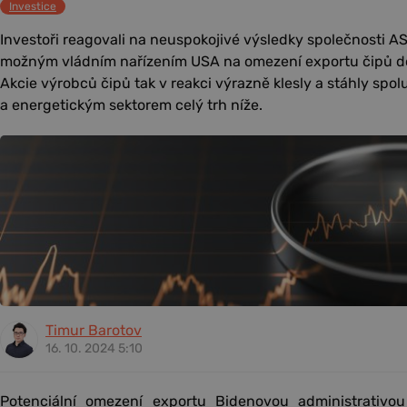
Investice
Investoři reagovali na neuspokojivé výsledky společnosti A
možným vládním nařízením USA na omezení exportu čipů do
Akcie výrobců čipů tak v reakci výrazně klesly a stáhly spo
a energetickým sektorem celý trh níže.
Timur Barotov
16. 10. 2024 5:10
Potenciální omezení exportu Bidenovou administrativou 