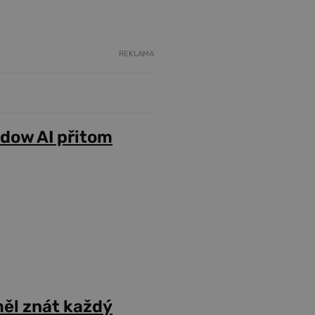
REKLAMA
adow AI přitom
ěl znát každý