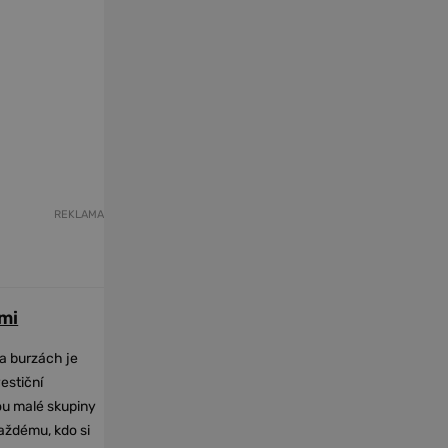
REKLAMA
mi
na burzách je
vestiční
dou malé skupiny
každému, kdo si