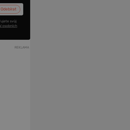
ujete svůj
í osobních
REKLAMA