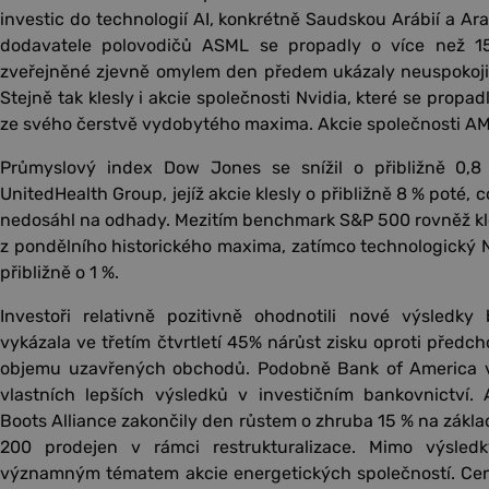
investic do technologií AI, konkrétně Saudskou Arábií a Ar
dodavatele polovodičů ASML se propadly o více než 15
zveřejněné zjevně omylem den předem ukázaly neuspokojiv
Stejně tak klesly i akcie společnosti Nvidia, které se propad
ze svého čerstvě vydobytého maxima. Akcie společnosti AM
Průmyslový index Dow Jones se snížil o přibližně 0,8 
UnitedHealth Group, jejíž akcie klesly o přibližně 8 % poté, c
nedosáhl na odhady. Mezitím benchmark S&P 500 rovněž kles
z pondělního historického maxima, zatímco technologický
přibližně o 1 %.
Investoři relativně pozitivně ohodnotili nové výsledk
vykázala ve třetím čtvrtletí 45% nárůst zisku oproti předch
objemu uzavřených obchodů. Podobně Bank of America vy
vlastních lepších výsledků v investičním bankovnictví. 
Boots Alliance zakončily den růstem o zhruba 15 % na základ
200 prodejen v rámci restrukturalizace. Mimo výsled
významným tématem akcie energetických společností. Ceny