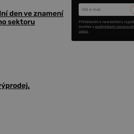
dní den ve znamení
ho sektoru
Přihlášením k newsletteru vyjadř
souhlas s
podmínkami zpracován
údajů
.
výprodej,