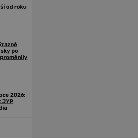
žší od roku
výrazně
zisky po
 proměnily
roce 2026:
t JYP
dia