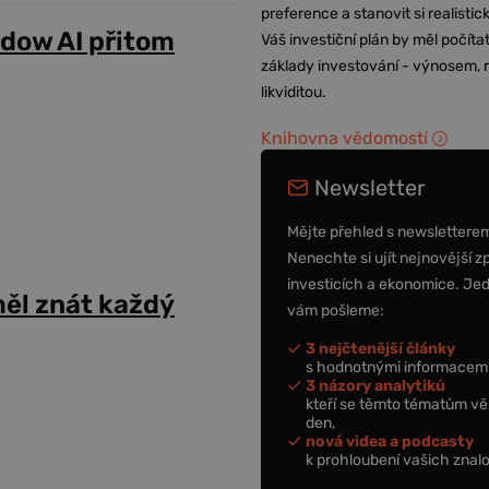
preference a stanovit si realisti
adow AI přitom
Váš investiční plán by měl počítat
základy investování - výnosem, r
likviditou.
Knihovna vědomostí
Newsletter
Mějte přehled s newslettere
Nenechte si ujít nejnovější z
investicích a ekonomice. Je
ěl znát každý
vám pošleme:
3 nejčtenější články
s hodnotnými informacemi
3 názory analytiků
kteří se těmto tématům vě
den,
nová videa a podcasty
k prohloubení vašich znalo