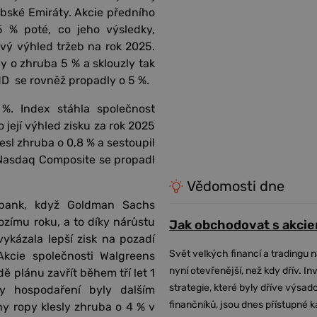
abské Emiráty. Akcie předního
 % poté, co jeho výsledky,
ý výhled tržeb na rok 2025.
ly o zhruba 5 % a sklouzly tak
D se rovněž propadly o 5 %.
%. Index stáhla společnost
o její výhled zisku za rok 2025
l zhruba o 0,8 % a sestoupil
 Nasdaq Composite se propadl
Vědomosti dne
y bank, když Goldman Sachs
ozímu roku, a to díky nárůstu
Jak obchodovat s akcie
kázala lepší zisk na pozadí
Svět velkých financí a tradingu 
Akcie společnosti Walgreens
nyní otevřenější, než kdy dřív. In
ě plánu zavřít během tří let 1
strategie, které byly dříve výsa
ky hospodaření byly dalším
finančníků, jsou dnes přístupné 
 ropy klesly zhruba o 4 % v