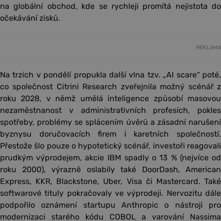
na globální obchod, kde se rychleji promítá nejistota do
očekávání zisků.
REKLAMA
Na trzích v pondělí propukla další vlna tzv. „AI scare“ poté,
co společnost Citrini Research zveřejnila možný scénář z
roku 2028, v němž umělá inteligence způsobí masovou
nezaměstnanost v administrativních profesích, pokles
spotřeby, problémy se splácením úvěrů a zásadní narušení
byznysu doručovacích firem i karetních společností.
Přestože šlo pouze o hypotetický scénář, investoři reagovali
prudkým výprodejem, akcie IBM spadly o 13 % (nejvíce od
roku 2000), výrazně oslabily také DoorDash, American
Express, KKR, Blackstone, Uber, Visa či Mastercard. Také
softwarové tituly pokračovaly ve výprodeji. Nervozitu dále
podpořilo oznámení startupu Anthropic o nástroji pro
modernizaci starého kódu COBOL a varování Nassima