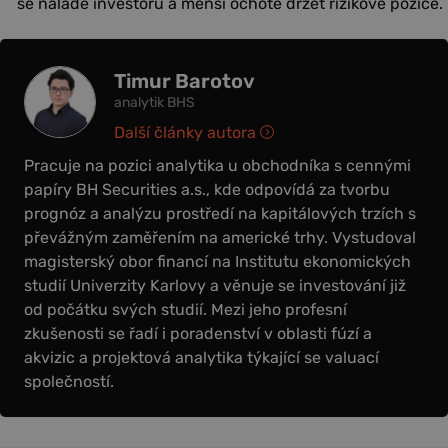
se náladě investorů a menší ochotě držet rizikové pozice.
Timur Barotov
analytik BHS
Další články autora
Pracuje na pozici analytika u obchodníka s cennými
papíry BH Securities a.s., kde odpovídá za tvorbu
prognóz a analýzu prostředí na kapitálových trzích s
převážným zaměřením na americké trhy. Vystudoval
magisterský obor financí na Institutu ekonomických
studií Univerzity Karlovy a věnuje se investování již
od počátku svých studií. Mezi jeho profesní
zkušenosti se řadí i poradenství v oblasti fúzí a
akvizic a projektová analytika týkající se valuací
společností.