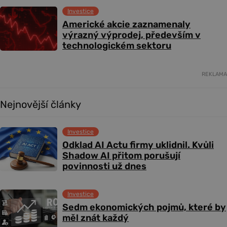
Investice
Americké akcie zaznamenaly
výrazný výprodej, především v
technologickém sektoru
REKLAMA
Nejnovější články
Investice
Odklad AI Actu firmy uklidnil. Kvůli
Shadow AI přitom porušují
povinnosti už dnes
Investice
Sedm ekonomických pojmů, které by
měl znát každý