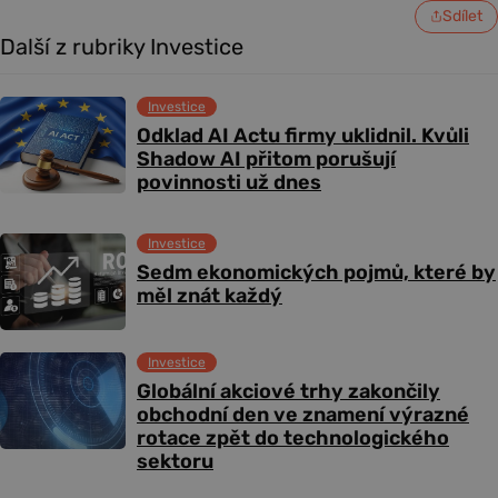
Sdílet
Další z rubriky Investice
Investice
Odklad AI Actu firmy uklidnil. Kvůli
Shadow AI přitom porušují
povinnosti už dnes
Investice
Sedm ekonomických pojmů, které by
měl znát každý
Investice
Globální akciové trhy zakončily
obchodní den ve znamení výrazné
rotace zpět do technologického
sektoru