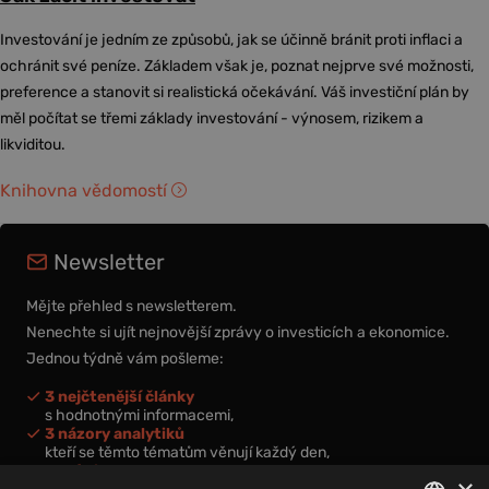
Investování je jedním ze způsobů, jak se účinně bránit proti inflaci a
ochránit své peníze. Základem však je, poznat nejprve své možnosti,
preference a stanovit si realistická očekávání. Váš investiční plán by
měl počítat se třemi základy investování - výnosem, rizikem a
likviditou.
Knihovna vědomostí
Newsletter
Mějte přehled s newsletterem.
Nenechte si ujít nejnovější zprávy o investicích a ekonomice.
Jednou týdně vám pošleme:
3 nejčtenější články
s hodnotnými informacemi,
3 názory analytiků
kteří se těmto tématům věnují každý den,
nová videa a podcasty