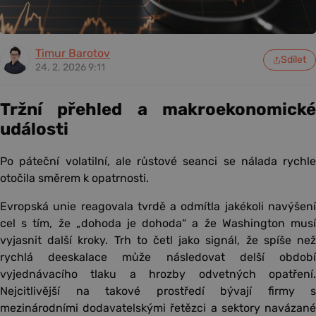
Timur Barotov
Sdílet
24. 2. 2026 9:11
Tržní přehled a makroekonomické
události
Po páteční volatilní, ale růstové seanci se nálada rychle
otočila směrem k opatrnosti.
Evropská unie reagovala tvrdě a odmítla jakékoli navýšení
cel s tím, že „dohoda je dohoda“ a že Washington musí
vyjasnit další kroky. Trh to četl jako signál, že spíše než
rychlá deeskalace může následovat delší období
vyjednávacího tlaku a hrozby odvetných opatření.
Nejcitlivější na takové prostředí bývají firmy s
mezinárodními dodavatelskými řetězci a sektory navázané