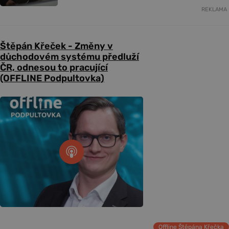
REKLAMA
Štěpán Křeček - Změny v
důchodovém systému předluží
ČR, odnesou to pracující
(OFFLINE Podpultovka)
Offline Štěpána Křečka