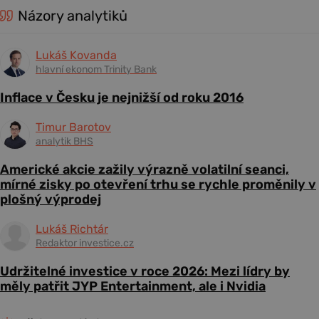
Názory analytiků
Lukáš Kovanda
hlavní ekonom Trinity Bank
Inflace v Česku je nejnižší od roku 2016
Timur Barotov
analytik BHS
Americké akcie zažily výrazně volatilní seanci,
mírné zisky po otevření trhu se rychle proměnily v
plošný výprodej
Lukáš Richtár
Redaktor investice.cz
Udržitelné investice v roce 2026: Mezi lídry by
měly patřit JYP Entertainment, ale i Nvidia