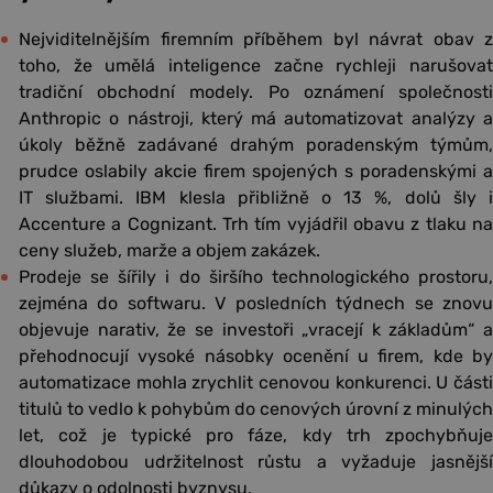
Nejviditelnějším firemním příběhem byl návrat obav z
toho, že umělá inteligence začne rychleji narušovat
tradiční obchodní modely. Po oznámení společnosti
Anthropic o nástroji, který má automatizovat analýzy a
úkoly běžně zadávané drahým poradenským týmům,
prudce oslabily akcie firem spojených s poradenskými a
IT službami. IBM klesla přibližně o 13 %, dolů šly i
Accenture a Cognizant. Trh tím vyjádřil obavu z tlaku na
ceny služeb, marže a objem zakázek.
Prodeje se šířily i do širšího technologického prostoru,
zejména do softwaru. V posledních týdnech se znovu
objevuje narativ, že se investoři „vracejí k základům“ a
přehodnocují vysoké násobky ocenění u firem, kde by
automatizace mohla zrychlit cenovou konkurenci. U části
titulů to vedlo k pohybům do cenových úrovní z minulých
let, což je typické pro fáze, kdy trh zpochybňuje
dlouhodobou udržitelnost růstu a vyžaduje jasnější
důkazy o odolnosti byznysu.