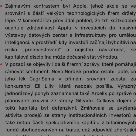
Zajímavým kontrastem byl Apple, jehož akcie se ve
srovnání s částí velkých technologických firem držely
lépe. V komentářích převládal pohled, že trh krátkodobě
oceňuje zdrženlivost Applu v investicích do masivní
výstavby datových center a infrastruktury pro umělou
inteligenci. V prostředí, kdy investoři začínají být citliví na
riziko „přeinvestování“ a nejistou návratnost, se
kapitálová disciplína může dočasně stát výhodou.
V pozadí se objevily i další firemní zprávy, které pomáhají
rámovat sentiment. Novo Nordisk prudce oslabil poté, co
jeho lék CagriSema v přímém srovnání zaostal za
konkurencí Eli Lilly, která naopak posílila. Výrazný
jednorázový pohyb zaznamenal také Arcellx po zprávě o
plánované akvizici ze strany Gileadu. Celkový dojem z
toků kapitálu byl defenzivní. Zmiňovala se zvýšená
aktivita prodejů ze strany institucionálních investorů a
také ústup části spekulativního kapitálu z bitcoinových
fondů obchodovaných na burze, což odpovídá zhoršující