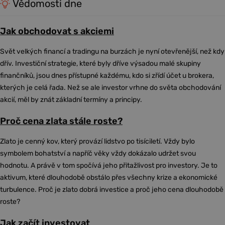
Vědomosti dne
Jak obchodovat s akciemi
Svět velkých financí a tradingu na burzách je nyní otevřenější, než kdy
dřív. Investiční strategie, které byly dříve výsadou malé skupiny
finančníků, jsou dnes přístupné každému, kdo si zřídí účet u brokera,
kterých je celá řada. Než se ale investor vrhne do světa obchodování
akcií, měl by znát základní termíny a principy.
Proč cena zlata stále roste?
Zlato je cenný kov, který provází lidstvo po tisíciletí. Vždy bylo
symbolem bohatství a napříč věky vždy dokázalo udržet svou
hodnotu. A právě v tom spočívá jeho přitažlivost pro investory. Je to
aktivum, které dlouhodobě obstálo přes všechny krize a ekonomické
turbulence. Proč je zlato dobrá investice a proč jeho cena dlouhodobě
roste?
Jak začít investovat