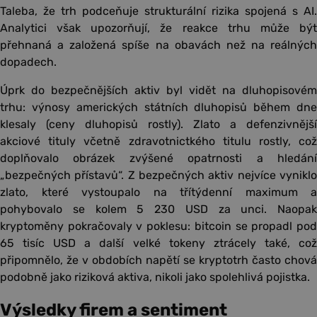
Taleba, že trh podceňuje strukturální rizika spojená s AI.
Analytici však upozorňují, že reakce trhu může být
přehnaná a založená spíše na obavách než na reálných
dopadech.
Úprk do bezpečnějších aktiv byl vidět na dluhopisovém
trhu: výnosy amerických státních dluhopisů během dne
klesaly (ceny dluhopisů rostly). Zlato a defenzivnější
akciové tituly včetně zdravotnictkého titulu rostly, což
doplňovalo obrázek zvýšené opatrnosti a hledání
„bezpečných přístavů“. Z bezpečných aktiv nejvíce vyniklo
zlato, které vystoupalo na třítýdenní maximum a
pohybovalo se kolem 5 230 USD za unci. Naopak
kryptoměny pokračovaly v poklesu: bitcoin se propadl pod
65 tisíc USD a další velké tokeny ztrácely také, což
připomnělo, že v obdobích napětí se kryptotrh často chová
podobně jako riziková aktiva, nikoli jako spolehlivá pojistka.
Výsledky firem a sentiment