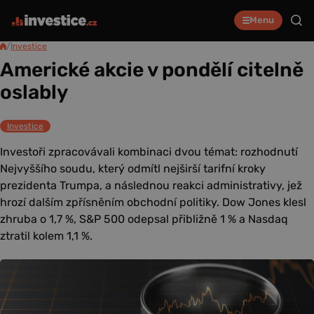
Menu
/
Investice
Americké akcie v pondělí citelně
oslably
Investice
Investoři zpracovávali kombinaci dvou témat: rozhodnutí
Nejvyššího soudu, který odmítl nejširší tarifní kroky
prezidenta Trumpa, a následnou reakci administrativy, jež
hrozí dalším zpřísněním obchodní politiky. Dow Jones klesl
zhruba o 1,7 %, S&P 500 odepsal přibližně 1 % a Nasdaq
ztratil kolem 1,1 %.