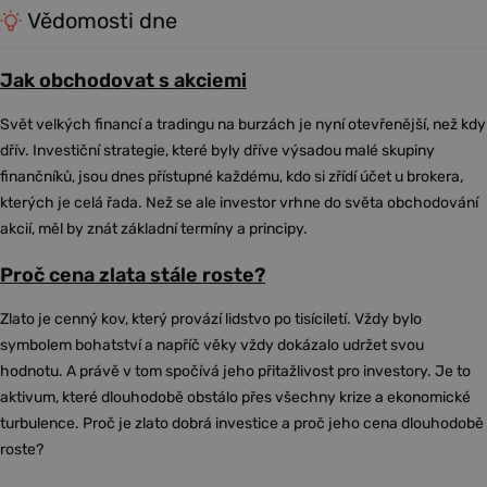
Vědomosti dne
Jak obchodovat s akciemi
Svět velkých financí a tradingu na burzách je nyní otevřenější, než kdy
dřív. Investiční strategie, které byly dříve výsadou malé skupiny
finančníků, jsou dnes přístupné každému, kdo si zřídí účet u brokera,
kterých je celá řada. Než se ale investor vrhne do světa obchodování
akcií, měl by znát základní termíny a principy.
Proč cena zlata stále roste?
Zlato je cenný kov, který provází lidstvo po tisíciletí. Vždy bylo
symbolem bohatství a napříč věky vždy dokázalo udržet svou
hodnotu. A právě v tom spočívá jeho přitažlivost pro investory. Je to
aktivum, které dlouhodobě obstálo přes všechny krize a ekonomické
turbulence. Proč je zlato dobrá investice a proč jeho cena dlouhodobě
roste?