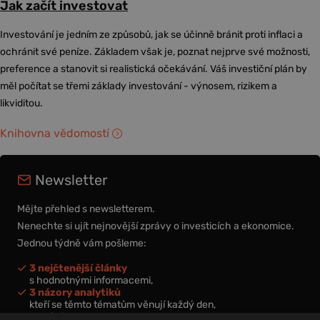
Jak začít investovat
Investování je jedním ze způsobů, jak se účinně bránit proti inflaci a
ochránit své peníze. Základem však je, poznat nejprve své možnosti,
preference a stanovit si realistická očekávání. Váš investiční plán by
měl počítat se třemi základy investování - výnosem, rizikem a
likviditou.
Knihovna vědomostí
Newsletter
Mějte přehled s newsletterem.
Nenechte si ujít nejnovější zprávy o investicích a ekonomice.
Jednou týdně vám pošleme:
3 nejčtenější články
s hodnotnými informacemi,
3 názory analytiků
kteří se těmto tématům věnují každý den,
nová videa a podcasty