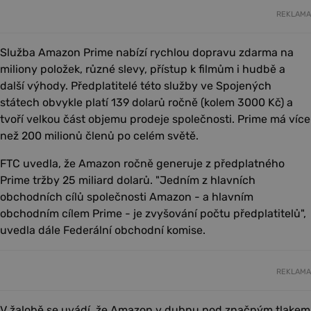
REKLAMA
Služba Amazon Prime nabízí rychlou dopravu zdarma na
miliony položek, různé slevy, přístup k filmům i hudbě a
další výhody. Předplatitelé této služby ve Spojených
státech obvykle platí 139 dolarů ročně (kolem 3000 Kč) a
tvoří velkou část objemu prodeje společnosti. Prime má více
než 200 milionů členů po celém světě.
FTC uvedla, že Amazon ročně generuje z předplatného
Prime tržby 25 miliard dolarů. "Jedním z hlavních
obchodních cílů společnosti Amazon - a hlavním
obchodním cílem Prime - je zvyšování počtu předplatitelů",
uvedla dále Federální obchodní komise.
REKLAMA
V žalobě se uvádí, že Amazon v dubnu pod značným tlakem