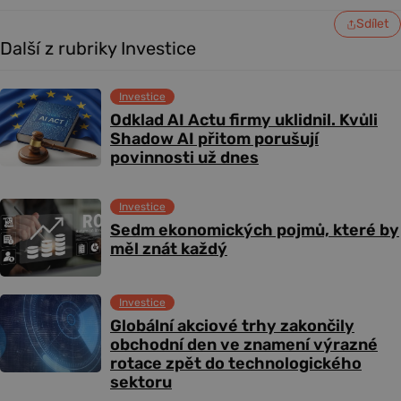
Sdílet
Další z rubriky Investice
Investice
Odklad AI Actu firmy uklidnil. Kvůli
Shadow AI přitom porušují
povinnosti už dnes
Investice
Sedm ekonomických pojmů, které by
měl znát každý
Investice
Globální akciové trhy zakončily
obchodní den ve znamení výrazné
rotace zpět do technologického
sektoru