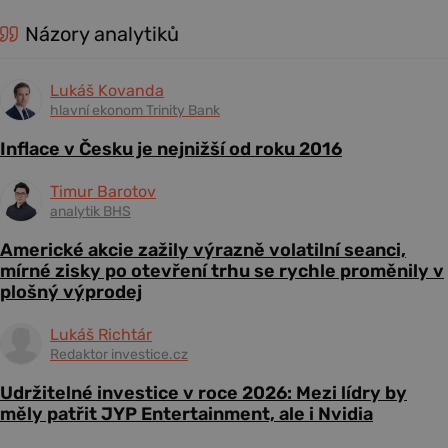
Názory analytiků
Lukáš Kovanda
hlavní ekonom Trinity Bank
Inflace v Česku je nejnižší od roku 2016
Timur Barotov
analytik BHS
Americké akcie zažily výrazně volatilní seanci,
mírné zisky po otevření trhu se rychle proměnily v
plošný výprodej
Lukáš Richtár
Redaktor investice.cz
Udržitelné investice v roce 2026: Mezi lídry by
měly patřit JYP Entertainment, ale i Nvidia