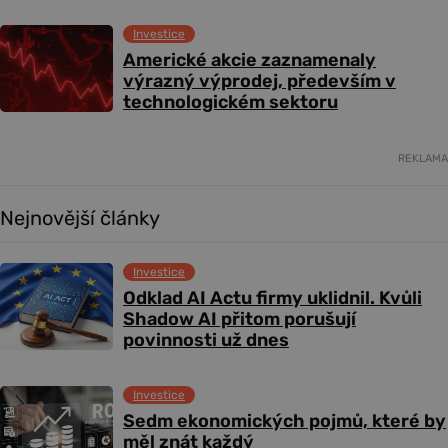
Investice
Americké akcie zaznamenaly
výrazný výprodej, především v
technologickém sektoru
REKLAMA
Nejnovější články
Investice
Odklad AI Actu firmy uklidnil. Kvůli
Shadow AI přitom porušují
povinnosti už dnes
Investice
Sedm ekonomických pojmů, které by
měl znát každý