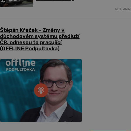
REKLAMA
Štěpán Křeček - Změny v
důchodovém systému předluží
ČR, odnesou to pracující
(OFFLINE Podpultovka)