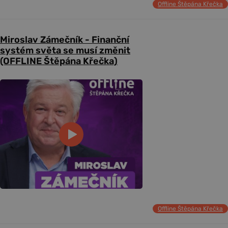
Offline Štěpána Křečka
Miroslav Zámečník - Finanční
systém světa se musí změnit
(OFFLINE Štěpána Křečka)
Offline Štěpána Křečka