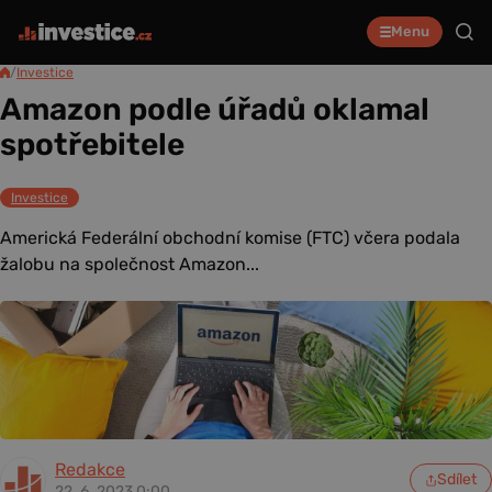
Menu
/
Investice
Amazon podle úřadů oklamal
spotřebitele
Investice
Americká Federální obchodní komise (FTC) včera podala
žalobu na společnost Amazon...
Redakce
Sdílet
22. 6. 2023 0:00