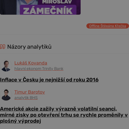
Offline Štěpána Křečka
Názory analytiků
Lukáš Kovanda
hlavní ekonom Trinity Bank
Inflace v Česku je nejnižší od roku 2016
Timur Barotov
analytik BHS
Americké akcie zažily výrazně volatilní seanci,
mírné zisky po otevření trhu se rychle proměnily v
plošný výprodej