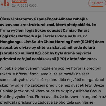
Redakce
Sdílet
26. 9. 2023 0:00
Čínská internetová společnost Alibaba zahájila
avizovanou restrukturalizaci, která předpokládá, že
firma vyčlení logistickou součást Cainiao Smart
Logistics Network a její akcie uvede na burzu v
Hongkongu. List South China Morning Post (SCMP) dnes
napsal, že divize by chtěla získat až miliardu dolarů
(zhruba 23 miliard Kč), což by byla druhá největší
primární veřejná nabídka akcií (IPO) v letošním roce.
Alibaba o plánovaném rozdělení poprvé hovořila před půl
rokem. V březnu firma uvedla, že se rozdělí na šest
samostatných divizí, což z plánu dělá největší reorganizaci
skupiny od jejího založení před více než dvaceti lety. Divize
Cainiao je tak první, která bude ze skupiny Alibaba Group
Holding vyčleněna. Firma uvedla, že burzovním orgánům už
předložila příslušnou žádost a že obdržela souhlasné