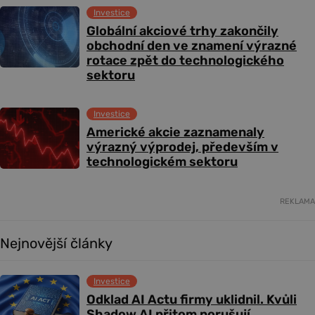
Investice
Globální akciové trhy zakončily
obchodní den ve znamení výrazné
rotace zpět do technologického
sektoru
Investice
Americké akcie zaznamenaly
výrazný výprodej, především v
technologickém sektoru
REKLAMA
Nejnovější články
Investice
Odklad AI Actu firmy uklidnil. Kvůli
Shadow AI přitom porušují