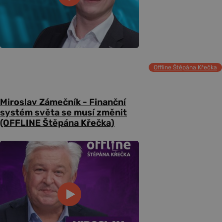
Offline Štěpána Křečka
Miroslav Zámečník - Finanční
systém světa se musí změnit
(OFFLINE Štěpána Křečka)