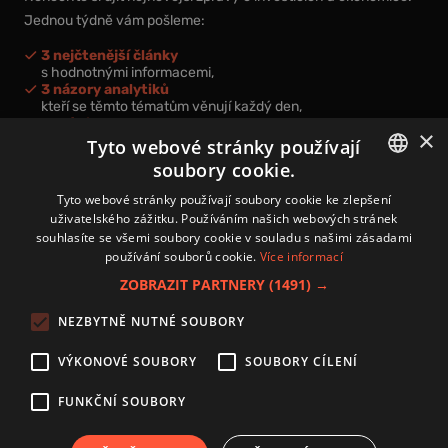
Jednou týdně vám pošleme:
3 nejčtenější články
s hodnotnými informacemi,
3 názory analytiků
kteří se těmto tématům věnují každý den,
nová videa a podcasty
×
k prohloubení vašich znalostí.
Tyto webové stránky používají
soubory cookie.
CZECH
Tyto webové stránky používají soubory cookie ke zlepšení
uživatelského zážitku. Používáním našich webových stránek
CZ
souhlasíte se všemi soubory cookie v souladu s našimi zásadami
Přihlášením k newsletteru vyjadřujete svůj souhlas s
podmínkami
používání souborů cookie.
Více informací
zpracování osobních údajů
.
ZOBRAZIT PARTNERY
(1491) →
Kontakt
NEZBYTNĚ NUTNÉ SOUBORY
Zásady používání souborů cookies
Zpracování osobních údajů
VÝKONOVÉ SOUBORY
SOUBORY CÍLENÍ
Autoři
Nastavení cookies
FUNKČNÍ SOUBORY