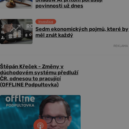
povinnosti už dnes
Investice
Sedm ekonomických pojmů, které by
měl znát každý
REKLAMA
Štěpán Křeček - Změny v
důchodovém systému předluží
ČR, odnesou to pracující
(OFFLINE Podpultovka)