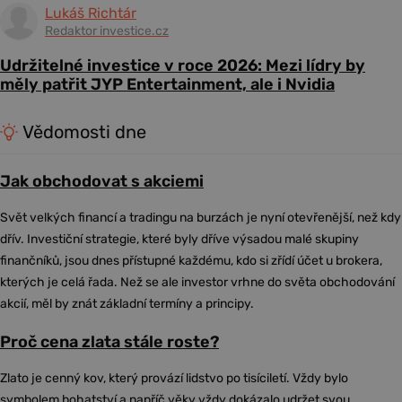
Lukáš Richtár
Redaktor investice.cz
Udržitelné investice v roce 2026: Mezi lídry by
měly patřit JYP Entertainment, ale i Nvidia
Vědomosti dne
Jak obchodovat s akciemi
Svět velkých financí a tradingu na burzách je nyní otevřenější, než kdy
dřív. Investiční strategie, které byly dříve výsadou malé skupiny
finančníků, jsou dnes přístupné každému, kdo si zřídí účet u brokera,
kterých je celá řada. Než se ale investor vrhne do světa obchodování
akcií, měl by znát základní termíny a principy.
Proč cena zlata stále roste?
Zlato je cenný kov, který provází lidstvo po tisíciletí. Vždy bylo
symbolem bohatství a napříč věky vždy dokázalo udržet svou