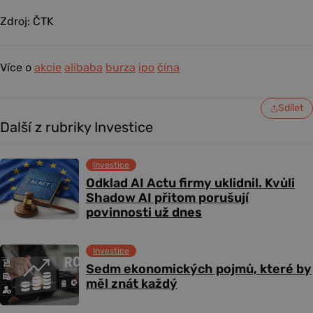
Zdroj: ČTK
Více o
akcie
alibaba
burza
ipo
čína
Sdílet
Další z rubriky Investice
Investice
Odklad AI Actu firmy uklidnil. Kvůli
Shadow AI přitom porušují
povinnosti už dnes
Investice
Sedm ekonomických pojmů, které by
měl znát každý