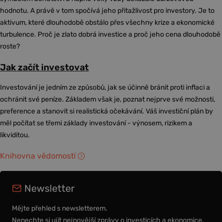
hodnotu. A právě v tom spočívá jeho přitažlivost pro investory. Je to
aktivum, které dlouhodobě obstálo přes všechny krize a ekonomické
turbulence. Proč je zlato dobrá investice a proč jeho cena dlouhodobě
roste?
Jak začít investovat
Investování je jedním ze způsobů, jak se účinně bránit proti inflaci a
ochránit své peníze. Základem však je, poznat nejprve své možnosti,
preference a stanovit si realistická očekávání. Váš investiční plán by
měl počítat se třemi základy investování - výnosem, rizikem a
likviditou.
Knihovna vědomostí
Newsletter
Mějte přehled s newsletterem.
Nenechte si ujít nejnovější zprávy o investicích a ekonomice.