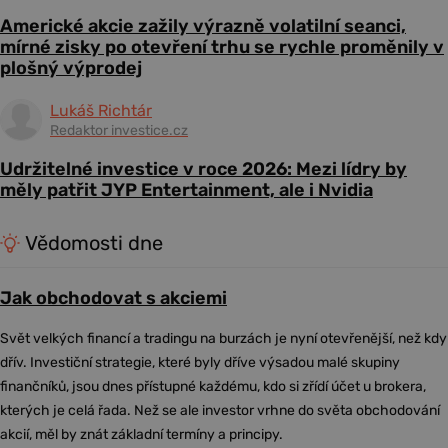
Americké akcie zažily výrazně volatilní seanci,
mírné zisky po otevření trhu se rychle proměnily v
plošný výprodej
Lukáš Richtár
Redaktor investice.cz
Udržitelné investice v roce 2026: Mezi lídry by
měly patřit JYP Entertainment, ale i Nvidia
Vědomosti dne
Jak obchodovat s akciemi
Svět velkých financí a tradingu na burzách je nyní otevřenější, než kdy
dřív. Investiční strategie, které byly dříve výsadou malé skupiny
finančníků, jsou dnes přístupné každému, kdo si zřídí účet u brokera,
kterých je celá řada. Než se ale investor vrhne do světa obchodování
akcií, měl by znát základní termíny a principy.