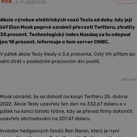
6. 11. 2022 0:00
Akcie výrobce elektrických vozů Tesla od doby, kdy její
šéf Elon Musk poprvé oznámil převzetí Twitteru, ztratily
35 procent. Technologický index Nasdaq za tu odepsal
jen 18 procent. Informuje o tom server CNBC.
V pátek akcie Tesly klesly o 3,6 procenta. Celý trh přitom po
sérii ztrát v posledním pracovním dni posílil.
REKLAMA
Musk oznámil, že se dohodl na koupi Twitteru 25. dubna
2022. Akcie Tesly uzavřely ten den na 332,67 dolaru a v
pátek na konci tohoto týdne, kdy se převod firmy dokončil,
uzavřely obchodování na 207,47 dolaru.
Investor hedgeových fondů Ron Baron, který je nyní