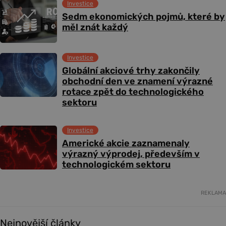
Investice
Sedm ekonomických pojmů, které by
měl znát každý
Investice
Globální akciové trhy zakončily
obchodní den ve znamení výrazné
rotace zpět do technologického
sektoru
Investice
Americké akcie zaznamenaly
výrazný výprodej, především v
technologickém sektoru
REKLAMA
Nejnovější články