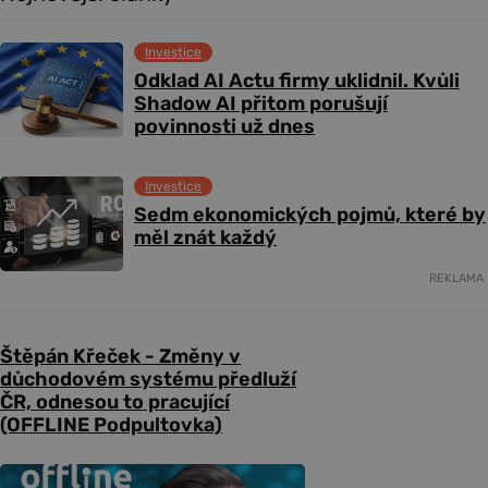
Investice
Odklad AI Actu firmy uklidnil. Kvůli
Shadow AI přitom porušují
povinnosti už dnes
Investice
Sedm ekonomických pojmů, které by
měl znát každý
REKLAMA
Štěpán Křeček - Změny v
důchodovém systému předluží
ČR, odnesou to pracující
(OFFLINE Podpultovka)