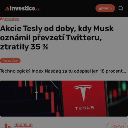
Menu
/
Investice
Akcie Tesly od doby, kdy Musk
oznámil převzetí Twitteru,
ztratily 35 %
Investice
Technologický index Nasdaq za tu odepsal jen 18 procent...
Redakce
Sdílet