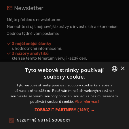
Newsletter
Mějte přehled s newsletterem.
Nenechte si ujít nejnovější zprávy o investicích a ekonomice.
Jednou týdně vám pošleme:
3 nejčtenější články
s hodnotnými informacemi,
3 názory analytiků
kteří se těmto tématům věnují každý den,
nová videa a podcasty
×
k prohloubení vašich znalostí.
Tyto webové stránky používají
soubory cookie.
CZECH
Tyto webové stránky používají soubory cookie ke zlepšení
uživatelského zážitku. Používáním našich webových stránek
CZ
souhlasíte se všemi soubory cookie v souladu s našimi zásadami
Přihlášením k newsletteru vyjadřujete svůj souhlas s
podmínkami
používání souborů cookie.
Více informací
zpracování osobních údajů
.
ZOBRAZIT PARTNERY
(1491) →
Kontakt
NEZBYTNĚ NUTNÉ SOUBORY
Zásady používání souborů cookies
Zpracování osobních údajů