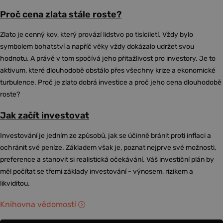
Proč cena zlata stále roste?
Zlato je cenný kov, který provází lidstvo po tisíciletí. Vždy bylo
symbolem bohatství a napříč věky vždy dokázalo udržet svou
hodnotu. A právě v tom spočívá jeho přitažlivost pro investory. Je to
aktivum, které dlouhodobě obstálo přes všechny krize a ekonomické
turbulence. Proč je zlato dobrá investice a proč jeho cena dlouhodobě
roste?
Jak začít investovat
Investování je jedním ze způsobů, jak se účinně bránit proti inflaci a
ochránit své peníze. Základem však je, poznat nejprve své možnosti,
preference a stanovit si realistická očekávání. Váš investiční plán by
měl počítat se třemi základy investování - výnosem, rizikem a
likviditou.
Knihovna vědomostí