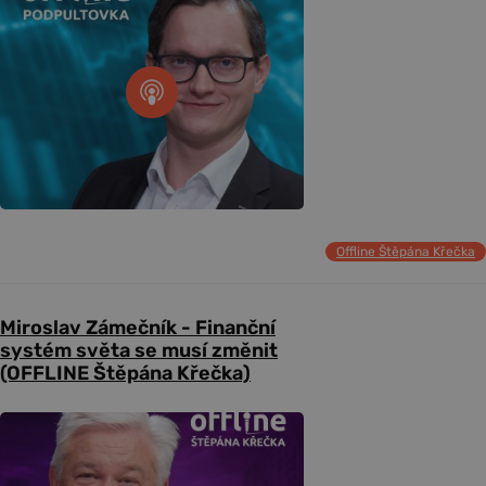
Offline Štěpána Křečka
Miroslav Zámečník - Finanční
systém světa se musí změnit
(OFFLINE Štěpána Křečka)