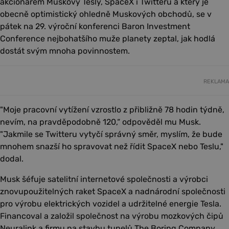
akcionářem Muskovy Tesly, SpaceX i Twitteru a který je
obecně optimistický ohledně Muskových obchodů, se v
pátek na 29. výroční konferenci Baron Investment
Conference nejbohatšího muže planety zeptal, jak hodlá
dostát svým mnoha povinnostem.
REKLAMA
"Moje pracovní vytížení vzrostlo z přibližně 78 hodin týdně,
nevím, na pravděpodobně 120,“ odpověděl mu Musk.
"Jakmile se Twitteru vytyčí správný směr, myslím, že bude
mnohem snazší ho spravovat než řídit SpaceX nebo Teslu,"
dodal.
Musk šéfuje satelitní internetové společnosti a výrobci
znovupoužitelných raket SpaceX a nadnárodní společnosti
pro výrobu elektrických vozidel a udržitelné energie Tesla.
Financoval a založil společnost na výrobu mozkových čipů
Neuralink a firmu na stavbu tunelů The Boring Company.