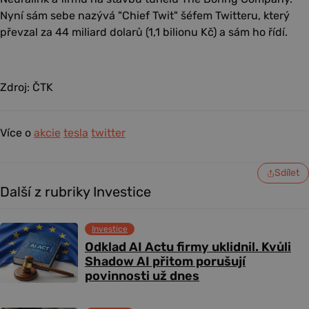
Nyní sám sebe nazývá "Chief Twit" šéfem Twitteru, který
převzal za 44 miliard dolarů (1,1 bilionu Kč) a sám ho řídí.
Zdroj: ČTK
Více o
akcie
tesla
twitter
Sdílet
Další z rubriky Investice
Investice
Odklad AI Actu firmy uklidnil. Kvůli
Shadow AI přitom porušují
povinnosti už dnes