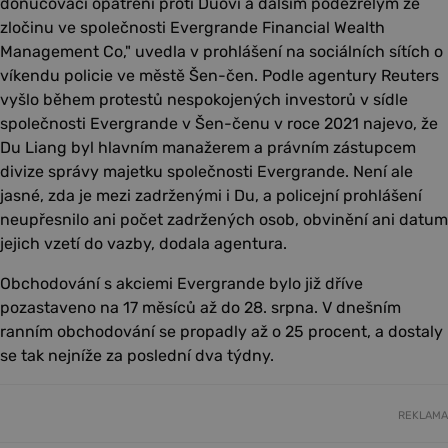
donucovací opatření proti Duovi a dalším podezřelým ze
zločinu ve společnosti Evergrande Financial Wealth
Management Co," uvedla v prohlášení na sociálních sítích o
víkendu policie ve městě Šen-čen. Podle agentury Reuters
vyšlo během protestů nespokojených investorů v sídle
společnosti Evergrande v Šen-čenu v roce 2021 najevo, že
Du Liang byl hlavním manažerem a právním zástupcem
divize správy majetku společnosti Evergrande. Není ale
jasné, zda je mezi zadrženými i Du, a policejní prohlášení
neupřesnilo ani počet zadržených osob, obvinění ani datum
jejich vzetí do vazby, dodala agentura.
Obchodování s akciemi Evergrande bylo již dříve
pozastaveno na 17 měsíců až do 28. srpna. V dnešním
ranním obchodování se propadly až o 25 procent, a dostaly
se tak nejníže za poslední dva týdny.
REKLAMA