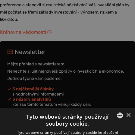
preference a stanovit si realistická očekávání. Váš investiční plán by
měl počítat se třemi základy investování - výnosem, rizikem a
likviditou.
Knihovna vědomostí
Newsletter
Mějte přehled s newsletterem.
Nenechte si ujít nejnovější zprávy o investicích a ekonomice.
Jednou týdně vám pošleme:
3 nejčtenější články
s hodnotnými informacemi,
3 názory analytiků
kteří se těmto tématům věnují každý den,
nová videa a podcasty
×
k prohloubení vašich znalostí.
Tyto webové stránky používají
soubory cookie.
CZECH
Tyto webové stránky používají soubory cookie ke zlepšení