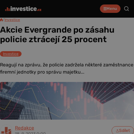
Menu
/
Investice
Akcie Evergrande po zásahu
policie ztrácejí 25 procent
Investice
Reagují na zprávu, že policie zadržela některé zaměstnance
firemní jednotky pro správu majetku...
Redakce
Sdílet
18. 9. 2023 0:00