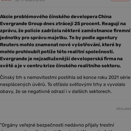
Akcie problémového čínského developera China
Evergrande Group dnes ztrácejí 25 procent. Reagují na
zprávu, že policie zadržela některé zaměstnance firemní
jednotky pro správu majetku. To by podle agentury
Reuters mohlo znamenat nové vyšetřování, které by
mohlo prohloubit potíže této realitní společnosti.
Evergrande je nejzadluženější developerská firma na
světě a je v centru krize čínského realitního sektoru.
Čínský trh s nemovitostmi postihla od konce roku 2021 série
nesplácených úvěrů. To otřáslo světovými trhy a vyvolalo
obavy, že se negativně odrazí i v dalších sektorech.
REKLAMA
"Orgány veřejné bezpečnosti nedávno přijaly trestní