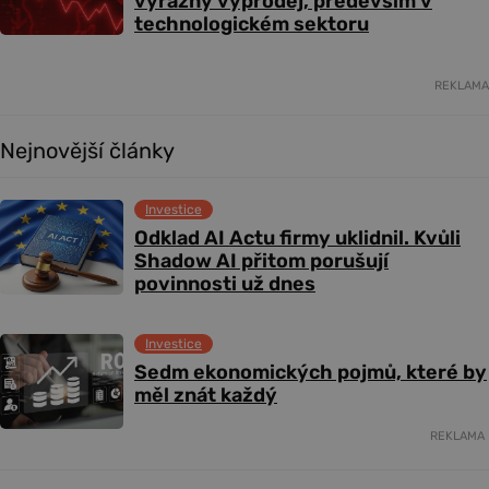
výrazný výprodej, především v
technologickém sektoru
REKLAMA
Nejnovější články
Investice
Odklad AI Actu firmy uklidnil. Kvůli
Shadow AI přitom porušují
povinnosti už dnes
Investice
Sedm ekonomických pojmů, které by
měl znát každý
REKLAMA