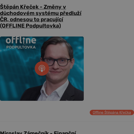
Štěpán Křeček - Změny v
důchodovém systému předluží
ČR, odnesou to pracující
(OFFLINE Podpultovka)
Offline Štěpána Křečka
Miroslav Zámečník - Finanční