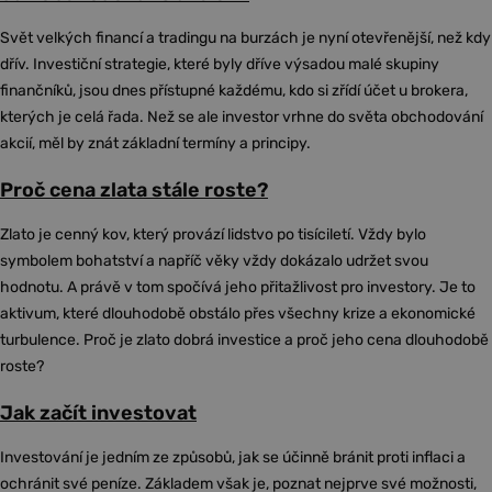
Svět velkých financí a tradingu na burzách je nyní otevřenější, než kdy
dřív. Investiční strategie, které byly dříve výsadou malé skupiny
finančníků, jsou dnes přístupné každému, kdo si zřídí účet u brokera,
kterých je celá řada. Než se ale investor vrhne do světa obchodování
akcií, měl by znát základní termíny a principy.
Proč cena zlata stále roste?
Zlato je cenný kov, který provází lidstvo po tisíciletí. Vždy bylo
symbolem bohatství a napříč věky vždy dokázalo udržet svou
hodnotu. A právě v tom spočívá jeho přitažlivost pro investory. Je to
aktivum, které dlouhodobě obstálo přes všechny krize a ekonomické
turbulence. Proč je zlato dobrá investice a proč jeho cena dlouhodobě
roste?
Jak začít investovat
Investování je jedním ze způsobů, jak se účinně bránit proti inflaci a
ochránit své peníze. Základem však je, poznat nejprve své možnosti,