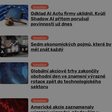
Investice
Odklad AI Actu firmy uklidnil. Kvůli
Shadow AI přitom porušují
povinnosti už dnes
Investice
Sedm ekonomických pojmů, které by
měl znát každý
Investice
Globální akciové trhy zakončily
obchodní den ve znamení výrazné
rotace zpět do technologického
sektoru
Investice
Americké akcie zaznamenaly