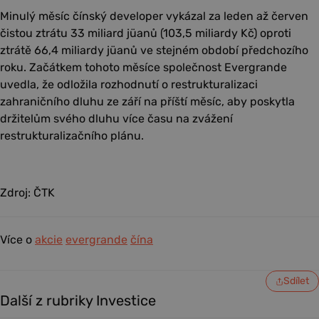
Minulý měsíc čínský developer vykázal za leden až červen
čistou ztrátu 33 miliard jüanů (103,5 miliardy Kč) oproti
ztrátě 66,4 miliardy jüanů ve stejném období předchozího
roku. Začátkem tohoto měsíce společnost Evergrande
uvedla, že odložila rozhodnutí o restrukturalizaci
zahraničního dluhu ze září na příští měsíc, aby poskytla
držitelům svého dluhu více času na zvážení
restrukturalizačního plánu.
Zdroj: ČTK
Více o
akcie
evergrande
čína
Sdílet
Další z rubriky Investice