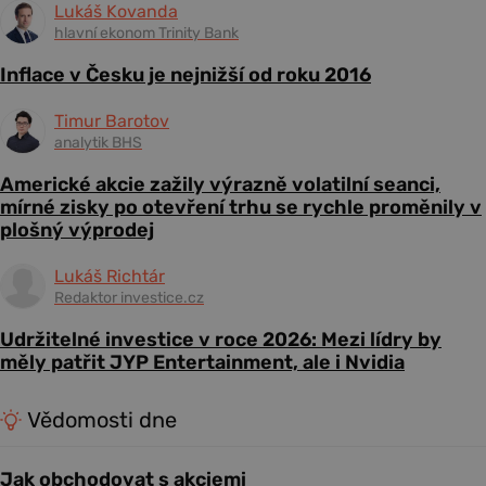
Lukáš Kovanda
hlavní ekonom Trinity Bank
Inflace v Česku je nejnižší od roku 2016
Timur Barotov
analytik BHS
Americké akcie zažily výrazně volatilní seanci,
mírné zisky po otevření trhu se rychle proměnily v
plošný výprodej
Lukáš Richtár
Redaktor investice.cz
Udržitelné investice v roce 2026: Mezi lídry by
měly patřit JYP Entertainment, ale i Nvidia
Vědomosti dne
Jak obchodovat s akciemi