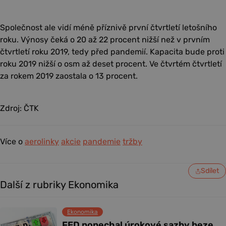
Společnost ale vidí méně příznivě první čtvrtletí letošního
roku. Výnosy čeká o 20 až 22 procent nižší než v prvním
čtvrtletí roku 2019, tedy před pandemií. Kapacita bude proti
roku 2019 nižší o osm až deset procent. Ve čtvrtém čtvrtletí
za rokem 2019 zaostala o 13 procent.
Zdroj: ČTK
Více o
aerolinky
akcie
pandemie
tržby
Sdílet
Další z rubriky Ekonomika
Ekonomika
FED ponechal úrokové sazby beze