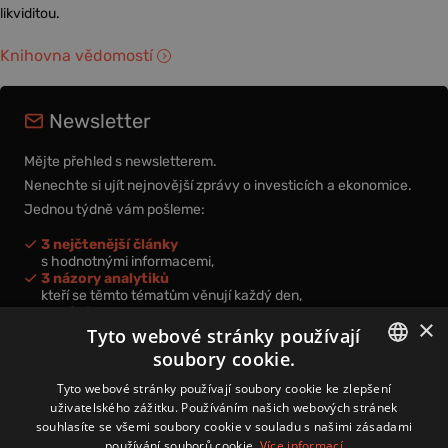
likviditou.
Knihovna vědomostí
Newsletter
Mějte přehled s newsletterem.
Nenechte si ujít nejnovější zprávy o investicích a ekonomice.
Jednou týdně vám pošleme:
3 nejčtenější články
s hodnotnými informacemi,
3 názory analytiků
kteří se těmto tématům věnují každý den,
nová videa a podcasty
×
k prohloubení vašich znalostí.
Tyto webové stránky používají
soubory cookie.
CZECH
Tyto webové stránky používají soubory cookie ke zlepšení
uživatelského zážitku. Používáním našich webových stránek
CZ
souhlasíte se všemi soubory cookie v souladu s našimi zásadami
Přihlášením k newsletteru vyjadřujete svůj souhlas s
podmínkami
používání souborů cookie.
Více informací
zpracování osobních údajů
.