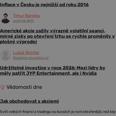
Inflace v Česku je nejnižší od roku 2016
Timur Barotov
analytik BHS
Americké akcie zažily výrazně volatilní seanci,
mírné zisky po otevření trhu se rychle proměnily v
plošný výprodej
Lukáš Richtár
Redaktor investice.cz
Udržitelné investice v roce 2026: Mezi lídry by
měly patřit JYP Entertainment, ale i Nvidia
Vědomosti dne
Jak obchodovat s akciemi
Svět velkých financí a tradingu na burzách je nyní otevřenější, než kdy