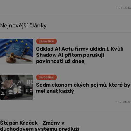
REKLAMA
Nejnovější články
Investice
Odklad AI Actu firmy uklidnil. Kvůli
Shadow AI přitom porušují
povinnosti už dnes
Investice
Sedm ekonomických pojmů, které by
měl znát každý
REKLAMA
Štěpán Křeček - Změny v
důchodovém systému předluží