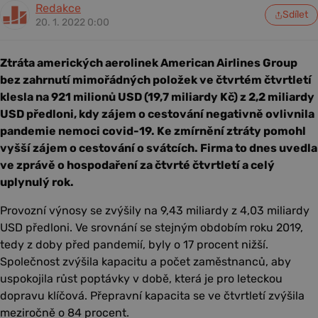
Redakce
Sdílet
20. 1. 2022 0:00
Ztráta amerických aerolinek American Airlines Group
bez zahrnutí mimořádných položek ve čtvrtém čtvrtletí
klesla na 921 milionů USD (19,7 miliardy Kč) z 2,2 miliardy
USD předloni, kdy zájem o cestování negativně ovlivnila
pandemie nemoci covid-19. Ke zmírnění ztráty pomohl
vyšší zájem o cestování o svátcích. Firma to dnes uvedla
ve zprávě o hospodaření za čtvrté čtvrtletí a celý
uplynulý rok.
Provozní výnosy se zvýšily na 9,43 miliardy z 4,03 miliardy
USD předloni. Ve srovnání se stejným obdobím roku 2019,
tedy z doby před pandemií, byly o 17 procent nižší.
Společnost zvýšila kapacitu a počet zaměstnanců, aby
uspokojila růst poptávky v době, která je pro leteckou
dopravu klíčová. Přepravní kapacita se ve čtvrtletí zvýšila
meziročně o 84 procent.