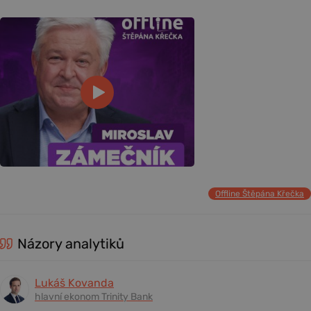
Offline Štěpána Křečka
Názory analytiků
Lukáš Kovanda
hlavní ekonom Trinity Bank