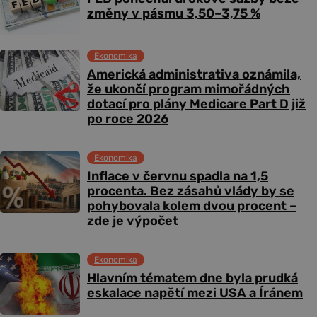
změny v pásmu 3,50–3,75 %
Ekonomika
Americká administrativa oznámila,
že ukončí program mimořádných
dotací pro plány Medicare Part D již
po roce 2026
Ekonomika
Inflace v červnu spadla na 1,5
procenta. Bez zásahů vlády by se
pohybovala kolem dvou procent –
zde je výpočet
Ekonomika
Hlavním tématem dne byla prudká
eskalace napětí mezi USA a Íránem