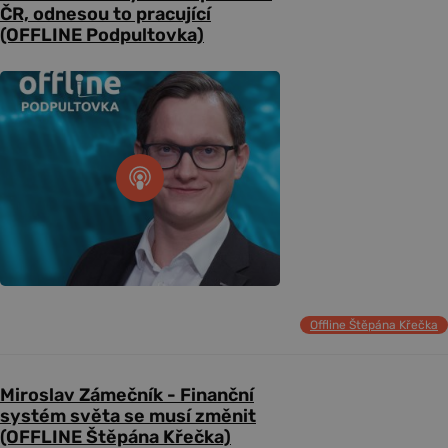
ČR, odnesou to pracující
(OFFLINE Podpultovka)
Offline Štěpána Křečka
Miroslav Zámečník - Finanční
systém světa se musí změnit
(OFFLINE Štěpána Křečka)