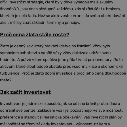
dřív. Investiční strategie, které byly dříve výsadou malé skupiny
finančníků, jsou dnes přístupné každému, kdo si zřídí účet u brokera,
kterých je celá řada. Než se ale investor vrhne do světa obchodování
akcií, měl by znát základní termíny a principy.
Proč cena zlata stále roste?
Zlato je cenný kov, který provází lidstvo po tisíciletí. Vždy bylo
symbolem bohatství a napříč věky vždy dokázalo udržet svou
hodnotu. A právě v tom spočívá jeho přitažlivost pro investory. Je to
aktivum, které dlouhodobě obstálo přes všechny krize a ekonomické
turbulence. Proč je zlato dobrá investice a proč jeho cena dlouhodobě
roste?
Jak začít investovat
Investování je jedním ze způsobů, jak se účinně bránit proti inflaci a
ochránit své peníze. Základem však je, poznat nejprve své možnosti,
preference a stanovit si realistická očekávání. Váš investiční plán by
měl počítat se třemi základy investování - výnosem, rizikem a