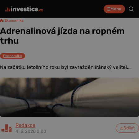
Menu
/
Ekonomika
Adrenalinová jízda na ropném
trhu
Ekonomika
Na začátku letošního roku byl zavražděn íránský velitel...
Redakce
Sdílet
4. 3. 2020 0:00