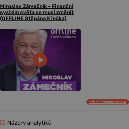
Miroslav Zámečník - Finanční
systém světa se musí změnit
(OFFLINE Štěpána Křečka)
Offline Štěpána Křečka
Názory analytiků