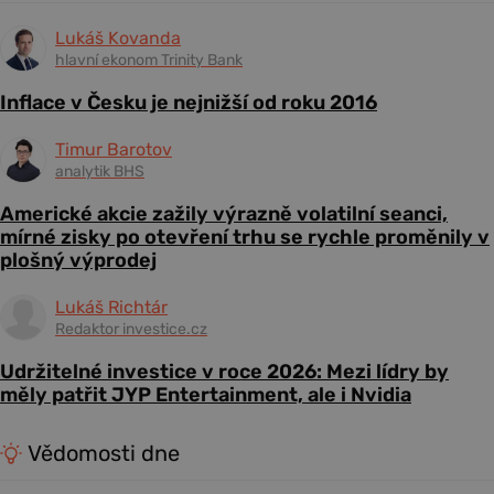
Lukáš Kovanda
hlavní ekonom Trinity Bank
Inflace v Česku je nejnižší od roku 2016
Timur Barotov
analytik BHS
Americké akcie zažily výrazně volatilní seanci,
mírné zisky po otevření trhu se rychle proměnily v
plošný výprodej
Lukáš Richtár
Redaktor investice.cz
Udržitelné investice v roce 2026: Mezi lídry by
měly patřit JYP Entertainment, ale i Nvidia
Vědomosti dne