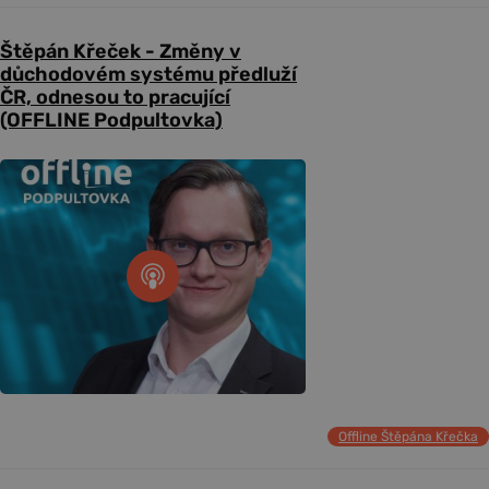
Štěpán Křeček - Změny v
důchodovém systému předluží
ČR, odnesou to pracující
(OFFLINE Podpultovka)
Offline Štěpána Křečka