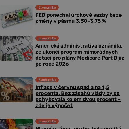
Ekonomika
FED ponechal úrokové sazby beze
změny v pásmu 3,50–3,75 %
Ekonomika
Americká administrativa oznámila,
že ukončí program mimořádných
dotací pro plány Medicare Part D již
po roce 2026
Ekonomika
Inflace v červnu spadla na 1,5
procenta. Bez zásahů vlády by se
pohybovala kolem dvou procent –
zde je výpočet
Ekonomika
Hlavním tématem dne byla prudká