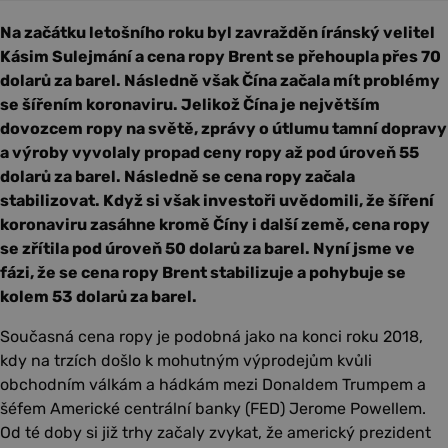
Na začátku letošního roku byl zavražděn íránský velitel
Kásim Sulejmání a cena ropy Brent se přehoupla přes 70
dolarů za barel. Následně však Čína začala mít problémy
se šířením koronaviru. Jelikož Čína je největším
dovozcem ropy na světě, zprávy o útlumu tamní dopravy
a výroby vyvolaly propad ceny ropy až pod úroveň 55
dolarů za barel. Následně se cena ropy začala
stabilizovat. Když si však investoři uvědomili, že šíření
koronaviru zasáhne kromě Číny i další země, cena ropy
se zřítila pod úroveň 50 dolarů za barel. Nyní jsme ve
fázi, že se cena ropy Brent stabilizuje a pohybuje se
kolem 53 dolarů za barel.
Současná cena ropy je podobná jako na konci roku 2018,
kdy na trzích došlo k mohutným výprodejům kvůli
obchodním válkám a hádkám mezi Donaldem Trumpem a
šéfem Americké centrální banky (FED) Jerome Powellem.
Od té doby si již trhy začaly zvykat, že americký prezident