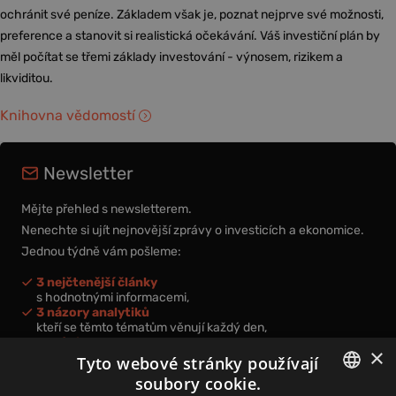
ochránit své peníze. Základem však je, poznat nejprve své možnosti,
preference a stanovit si realistická očekávání. Váš investiční plán by
měl počítat se třemi základy investování - výnosem, rizikem a
likviditou.
Knihovna vědomostí
Newsletter
Mějte přehled s newsletterem.
Nenechte si ujít nejnovější zprávy o investicích a ekonomice.
Jednou týdně vám pošleme:
3 nejčtenější články
s hodnotnými informacemi,
3 názory analytiků
kteří se těmto tématům věnují každý den,
nová videa a podcasty
×
k prohloubení vašich znalostí.
Tyto webové stránky používají
soubory cookie.