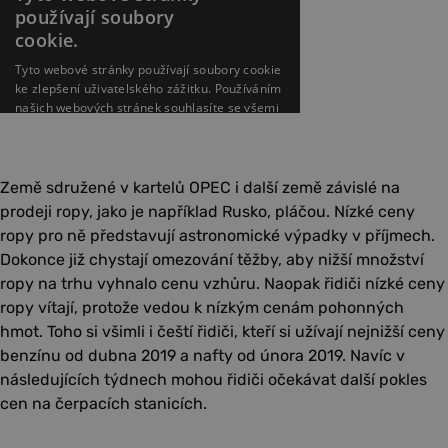
Země sdružené v kartelů OPEC i další země závislé na
prodeji ropy, jako je například Rusko, pláčou. Nízké ceny
ropy pro ně představují astronomické výpadky v příjmech.
Dokonce již chystají omezování těžby, aby nižší množství
ropy na trhu vyhnalo cenu vzhůru. Naopak řidiči nízké ceny
ropy vítají, protože vedou k nízkým cenám pohonných
hmot. Toho si všimli i čeští řidiči, kteří si užívají nejnižší ceny
benzínu od dubna 2019 a nafty od února 2019. Navíc v
následujících týdnech mohou řidiči očekávat další pokles
cen na čerpacích stanicích.