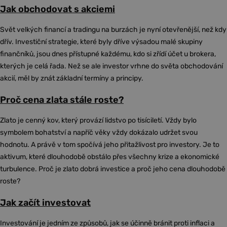
Jak obchodovat s akciemi
Svět velkých financí a tradingu na burzách je nyní otevřenější, než kdy
dřív. Investiční strategie, které byly dříve výsadou malé skupiny
finančníků, jsou dnes přístupné každému, kdo si zřídí účet u brokera,
kterých je celá řada. Než se ale investor vrhne do světa obchodování
akcií, měl by znát základní termíny a principy.
Proč cena zlata stále roste?
Zlato je cenný kov, který provází lidstvo po tisíciletí. Vždy bylo
symbolem bohatství a napříč věky vždy dokázalo udržet svou
hodnotu. A právě v tom spočívá jeho přitažlivost pro investory. Je to
aktivum, které dlouhodobě obstálo přes všechny krize a ekonomické
turbulence. Proč je zlato dobrá investice a proč jeho cena dlouhodobě
roste?
Jak začít investovat
Investování je jedním ze způsobů, jak se účinně bránit proti inflaci a