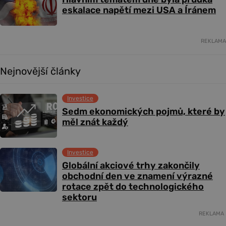
eskalace napětí mezi USA a Íránem
REKLAMA
Nejnovější články
Investice
Sedm ekonomických pojmů, které by
měl znát každý
Investice
Globální akciové trhy zakončily
obchodní den ve znamení výrazné
rotace zpět do technologického
sektoru
REKLAMA