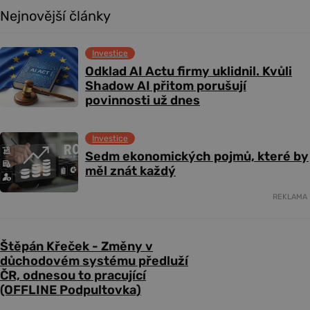
Nejnovější články
Investice
Odklad AI Actu firmy uklidnil. Kvůli
Shadow AI přitom porušují
povinnosti už dnes
Investice
Sedm ekonomických pojmů, které by
měl znát každý
REKLAMA
Štěpán Křeček - Změny v
důchodovém systému předluží
ČR, odnesou to pracující
(OFFLINE Podpultovka)