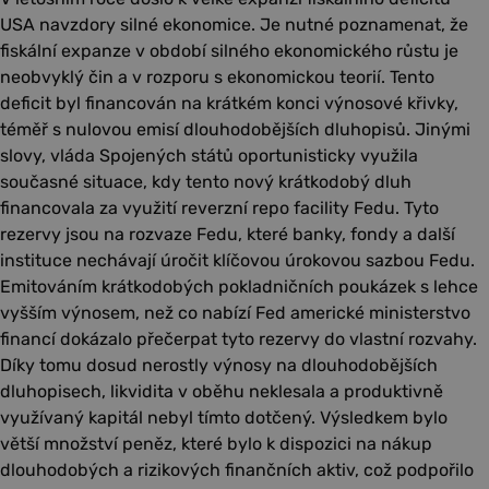
USA navzdory silné ekonomice. Je nutné poznamenat, že
fiskální expanze v období silného ekonomického růstu je
neobvyklý čin a v rozporu s ekonomickou teorií. Tento
deficit byl financován na krátkém konci výnosové křivky,
téměř s nulovou emisí dlouhodobějších dluhopisů. Jinými
slovy, vláda Spojených států oportunisticky využila
současné situace, kdy tento nový krátkodobý dluh
financovala za využití reverzní repo facility Fedu. Tyto
rezervy jsou na rozvaze Fedu, které banky, fondy a další
instituce nechávají úročit klíčovou úrokovou sazbou Fedu.
Emitováním krátkodobých pokladničních poukázek s lehce
vyšším výnosem, než co nabízí Fed americké ministerstvo
financí dokázalo přečerpat tyto rezervy do vlastní rozvahy.
Díky tomu dosud nerostly výnosy na dlouhodobějších
dluhopisech, likvidita v oběhu neklesala a produktivně
využívaný kapitál nebyl tímto dotčený. Výsledkem bylo
větší množství peněz, které bylo k dispozici na nákup
dlouhodobých a rizikových finančních aktiv, což podpořilo