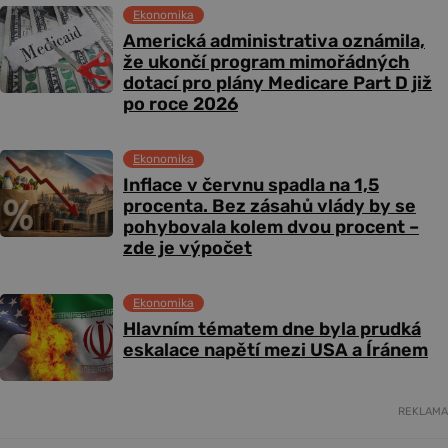
Ekonomika
Americká administrativa oznámila,
že ukončí program mimořádných
dotací pro plány Medicare Part D již
po roce 2026
Ekonomika
Inflace v červnu spadla na 1,5
procenta. Bez zásahů vlády by se
pohybovala kolem dvou procent –
zde je výpočet
Ekonomika
Hlavním tématem dne byla prudká
eskalace napětí mezi USA a Íránem
REKLAMA