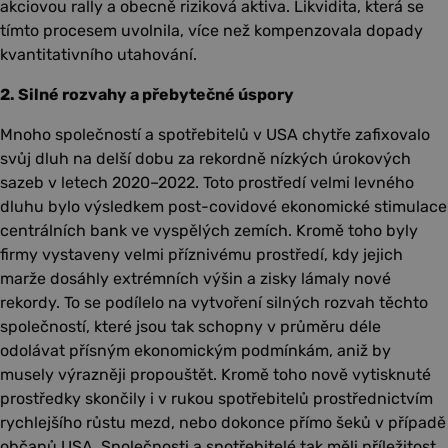
akciovou rally a obecně riziková aktiva. Likvidita, která se
tímto procesem uvolnila, více než kompenzovala dopady
kvantitativního utahování.
2. Silné rozvahy a přebytečné úspory
Mnoho společností a spotřebitelů v USA chytře zafixovalo
svůj dluh na delší dobu za rekordně nízkých úrokových
sazeb v letech 2020–2022. Toto prostředí velmi levného
dluhu bylo výsledkem post-covidové ekonomické stimulace
centrálních bank ve vyspělých zemích. Kromě toho byly
firmy vystaveny velmi příznivému prostředí, kdy jejich
marže dosáhly extrémních výšin a zisky lámaly nové
rekordy. To se podílelo na vytvoření silných rozvah těchto
společností, které jsou tak schopny v průměru déle
odolávat přísným ekonomickým podmínkám, aniž by
musely výrazněji propouštět. Kromě toho nově vytisknuté
prostředky skončily i v rukou spotřebitelů prostřednictvím
rychlejšího růstu mezd, nebo dokonce přímo šeků v případě
občanů USA. Společnosti a spotřebitelé tak měli příležitost