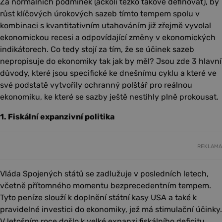
Za normálních podmínek (ačkoli těžko takové definovat), by
růst klíčových úrokových sazeb tímto tempem spolu v
kombinaci s kvantitativním utahováním již zřejmě vyvolal
ekonomickou recesi a odpovídající změny v ekonomických
indikátorech. Co tedy stojí za tím, že se účinek sazeb
nepropisuje do ekonomiky tak jak by měl? Jsou zde 3 hlavní
důvody, které jsou specifické ke dnešnímu cyklu a které ve
své podstatě vytvořily ochranný polštář pro reálnou
ekonomiku, ke které se sazby ještě nestihly plně prokousat.
1. Fiskální expanzivní politika
REKLAMA
Vláda Spojených států se zadlužuje v posledních letech,
včetně přítomného momentu bezprecedentním tempem.
Tyto peníze slouží k doplnění státní kasy USA a také k
pravidelné investici do ekonomiky, jež má stimulační účinky.
V letošním roce došlo k velké expanzi fiskálního deficitu