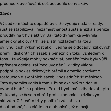
přechod k uvolňování, což podpořilo ceny aktiv.
Závěr
Výsledkem těchto dopadů bylo, že výdaje nadále rostly,
růst se stabilizoval, nezaměstnanost zůstala nízká a peníze
proudily na trhy s aktivy. Jak tato dynamika ovlivnila
americký akciový trh, lze zjistit rozkladem faktorů
ovlivňujících výkonnost akcií. Jedná se o dopady rizikových
prémií, diskontních sazeb a peněžních toků. Vzhledem k
tomu, že výdaje mohly pokračovat, peněžní toky byly vůči
zpřísnění odolné, zatímco uvolnění likvidity vládou
podpořilo pokles rizikových prémií a omezilo protivítr z
rostoucích diskontních sazeb v posledních 12 měsících.
Tato dynamika vedla k tomu, že se akciový trh dosud
vyhnul hlubšímu poklesu. Pokud bych měl odhadovat, tyto
3 důvody se časem obrátí proti ekonomice a rizikovým
aktivům. Již teď to trhy pociťují kvůli přílivu
dlouhodobějších vládních dluhopisů, jež nemají