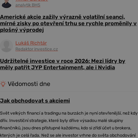
analytik BHS
Americké akcie zažily výrazně volatilní seanci,
mírné zisky po otevření trhu se rychle proměnily v
plošný výprodej
Lukáš Richtár
Redaktor investice.cz
Udržitelné investice v roce 2026: Mezi lídry by
měly patřit JYP Entertainment, ale i Nvidia
Vědomosti dne
Jak obchodovat s akciemi
Svět velkých financí a tradingu na burzách je nyní otevřenější, než kdy
dřív. Investiční strategie, které byly dříve výsadou malé skupiny
finančníků, jsou dnes přístupné každému, kdo si zřídí účet u brokera,
kterých je celá řada. Než se ale investor vrhne do světa obchodování