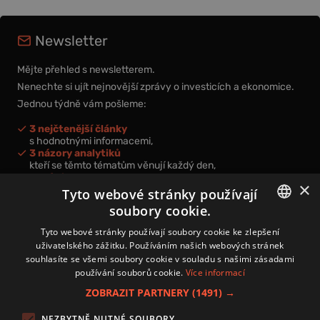
Newsletter
Mějte přehled s newsletterem.
Nenechte si ujít nejnovější zprávy o investicích a ekonomice.
Jednou týdně vám pošleme:
3 nejčtenější články
s hodnotnými informacemi,
3 názory analytiků
kteří se těmto tématům věnují každý den,
nová videa a podcasty
×
k prohloubení vašich znalostí.
Tyto webové stránky používají
soubory cookie.
CZECH
Tyto webové stránky používají soubory cookie ke zlepšení
uživatelského zážitku. Používáním našich webových stránek
CZ
souhlasíte se všemi soubory cookie v souladu s našimi zásadami
Přihlášením k newsletteru vyjadřujete svůj souhlas s
podmínkami
používání souborů cookie.
Více informací
zpracování osobních údajů
.
ZOBRAZIT PARTNERY
(1491) →
Kontakt
NEZBYTNĚ NUTNÉ SOUBORY
Zásady používání souborů cookies