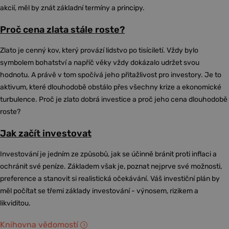
akcií, měl by znát základní termíny a principy.
Proč cena zlata stále roste?
Zlato je cenný kov, který provází lidstvo po tisíciletí. Vždy bylo
symbolem bohatství a napříč věky vždy dokázalo udržet svou
hodnotu. A právě v tom spočívá jeho přitažlivost pro investory. Je to
aktivum, které dlouhodobě obstálo přes všechny krize a ekonomické
turbulence. Proč je zlato dobrá investice a proč jeho cena dlouhodobě
roste?
Jak začít investovat
Investování je jedním ze způsobů, jak se účinně bránit proti inflaci a
ochránit své peníze. Základem však je, poznat nejprve své možnosti,
preference a stanovit si realistická očekávání. Váš investiční plán by
měl počítat se třemi základy investování - výnosem, rizikem a
likviditou.
Knihovna vědomostí