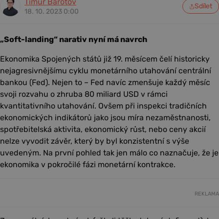
Timur Barotov
Sdílet
18. 10. 2023 0:00
„Soft-landing“ narativ nyní má navrch
Ekonomika Spojených států již 19. měsícem čelí historicky
nejagresivnějšímu cyklu monetárního utahování centrální
bankou (Fed). Nejen to – Fed navíc zmenšuje každý měsíc
svoji rozvahu o zhruba 80 miliard USD v rámci
kvantitativního utahování. Ovšem při inspekci tradičních
ekonomických indikátorů jako jsou míra nezaměstnanosti,
spotřebitelská aktivita, ekonomický růst, nebo ceny akcií
nelze vyvodit závěr, který by byl konzistentní s výše
uvedeným. Na první pohled tak jen málo co naznačuje, že je
ekonomika v pokročilé fázi monetární kontrakce.
REKLAMA