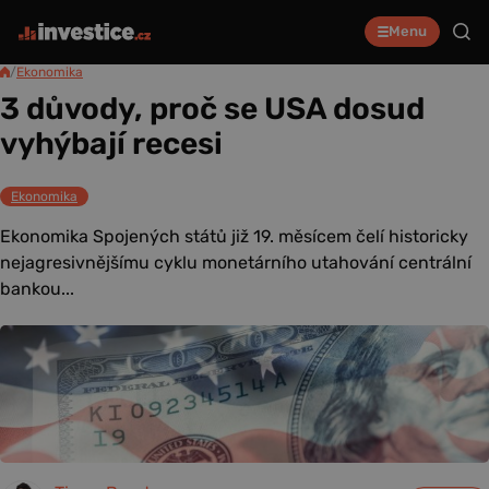
Menu
/
Ekonomika
3 důvody, proč se USA dosud
vyhýbají recesi
Ekonomika
Ekonomika Spojených států již 19. měsícem čelí historicky
nejagresivnějšímu cyklu monetárního utahování centrální
bankou...