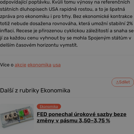
odpovídající poptávku. Kvůli tomu výnosy na referenčních
státních dluhopisech USA rapidně rostou, a to je špatná
zpráva pro ekonomiku i pro trhy. Bez ekonomické kontrakce
totiž nebude dosažena rovnováha, která umožní stabilní 2%
inflaci. Recese je přirozenou cyklickou záležitostí a snaha se
jí za každou cenu vyhnout by se mohla Spojeným státům v
delším časovém horizontu vymstít.
Více o
akcie
ekonomika
usa
Sdílet
Další z rubriky Ekonomika
Ekonomika
FED ponechal úrokové sazby beze
změny v pásmu 3,50–3,75 %