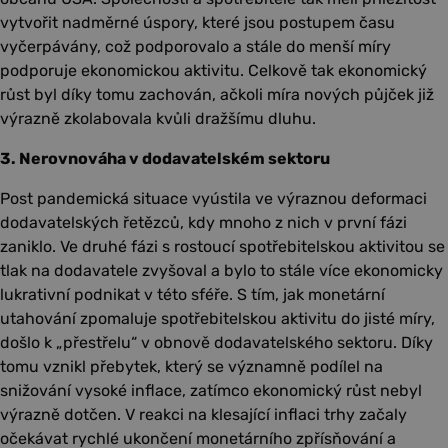
vytvořit nadměrné úspory, které jsou postupem času
vyčerpávány, což podporovalo a stále do menší míry
podporuje ekonomickou aktivitu. Celkově tak ekonomický
růst byl díky tomu zachován, ačkoli míra nových půjček již
výrazně zkolabovala kvůli dražšímu dluhu.
3. Nerovnováha v dodavatelském sektoru
Post pandemická situace vyústila ve výraznou deformaci
dodavatelských řetězců, kdy mnoho z nich v první fázi
zaniklo. Ve druhé fázi s rostoucí spotřebitelskou aktivitou se
tlak na dodavatele zvyšoval a bylo to stále více ekonomicky
lukrativní podnikat v této sféře. S tím, jak monetární
utahování zpomaluje spotřebitelskou aktivitu do jisté míry,
došlo k „přestřelu“ v obnově dodavatelského sektoru. Díky
tomu vznikl přebytek, který se významně podílel na
snižování vysoké inflace, zatímco ekonomický růst nebyl
výrazně dotčen. V reakci na klesající inflaci trhy začaly
očekávat rychlé ukončení monetárního zpřísňování a