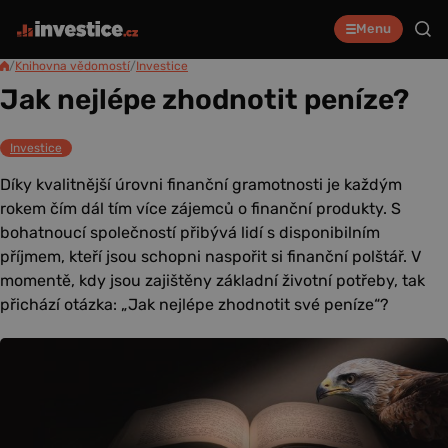
Menu
/
Knihovna vědomostí
/
Investice
Jak nejlépe zhodnotit peníze?
Investice
Díky kvalitnější úrovni finanční gramotnosti je každým
rokem čím dál tím více zájemců o finanční produkty. S
bohatnoucí společností přibývá lidí s disponibilním
příjmem, kteří jsou schopni naspořit si finanční polštář. V
momentě, kdy jsou zajištěny základní životní potřeby, tak
přichází otázka: „Jak nejlépe zhodnotit své peníze“?