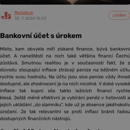
Redakce
Sdílet
30. 7. 2024 15:03
Bankovní účet s úrokem
Místo, kam obvykle míří získané finance, bývá bankovní
účet. A naneštěstí na nich také většina financí Čechů
zůstává. Smutnou realitou je v současnosti fakt, že z
důvodu stoupající inflace ztrácejí peníze na běžném účtu
rychle svou hodnotu. Na účtu jsou sice peníze vždy ihned
dostupné, ale zhodnocení je na nich nicotné. V době vysoké
inflace tak kupní síla takto ležících financí rychle
klesá. Ještě méně efektivní je vybírání peněz v hotovosti a
jejich ukládání „do slamníku“, kde už je absence jakéhokoliv
úročení. Je tak relevantní se proti inflaci bránit řadou
dostupných finančních nástrojů.