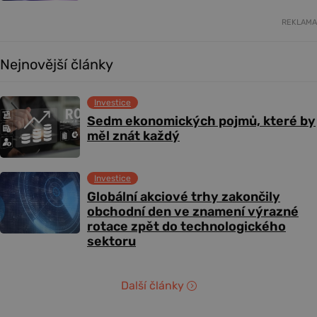
REKLAMA
Nejnovější články
Investice
Sedm ekonomických pojmů, které by
měl znát každý
Investice
Globální akciové trhy zakončily
obchodní den ve znamení výrazné
rotace zpět do technologického
sektoru
Další články