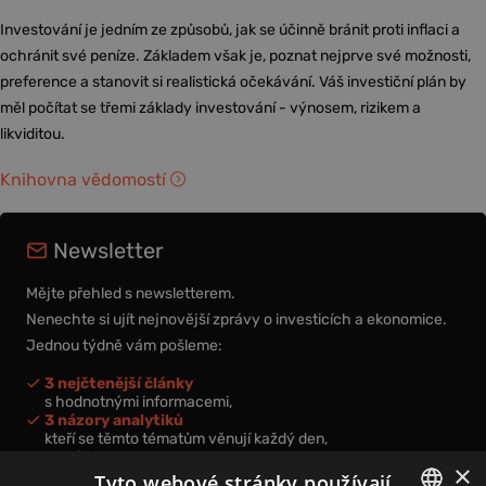
Investování je jedním ze způsobů, jak se účinně bránit proti inflaci a
ochránit své peníze. Základem však je, poznat nejprve své možnosti,
preference a stanovit si realistická očekávání. Váš investiční plán by
měl počítat se třemi základy investování - výnosem, rizikem a
likviditou.
Knihovna vědomostí
Newsletter
Mějte přehled s newsletterem.
Nenechte si ujít nejnovější zprávy o investicích a ekonomice.
Jednou týdně vám pošleme:
3 nejčtenější články
s hodnotnými informacemi,
3 názory analytiků
kteří se těmto tématům věnují každý den,
nová videa a podcasty
×
k prohloubení vašich znalostí.
Tyto webové stránky používají