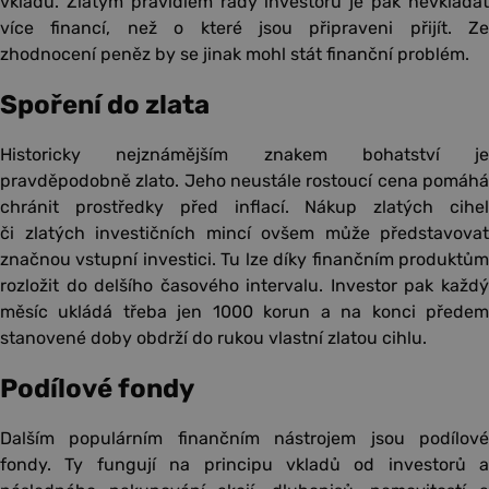
vkladů. Zlatým pravidlem řady investorů je pak nevkládat
více financí, než o které jsou připraveni přijít. Ze
zhodnocení peněz by se jinak mohl stát finanční problém.
Spoření do zlata
Historicky nejznámějším znakem bohatství je
pravděpodobně zlato. Jeho neustále rostoucí cena pomáhá
chránit prostředky před inflací. Nákup zlatých cihel
či zlatých investičních mincí ovšem může představovat
značnou vstupní investici. Tu lze díky finančním produktům
rozložit do delšího časového intervalu. Investor pak každý
měsíc ukládá třeba jen 1000 korun a na konci předem
stanovené doby obdrží do rukou vlastní zlatou cihlu.
Podílové fondy
Dalším populárním finančním nástrojem jsou podílové
fondy. Ty fungují na principu vkladů od investorů a