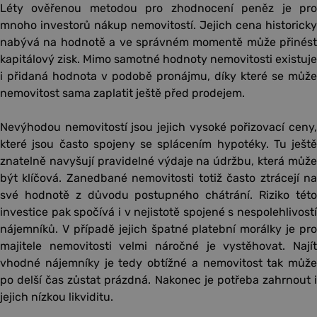
Léty ověřenou metodou pro zhodnocení peněz je pro
mnoho investorů nákup nemovitostí. Jejich cena historicky
nabývá na hodnotě a ve správném momentě může přinést
kapitálový zisk. Mimo samotné hodnoty nemovitosti existuje
i přidaná hodnota v podobě pronájmu, díky které se může
nemovitost sama zaplatit ještě před prodejem.
Nevýhodou nemovitostí jsou jejich vysoké pořizovací ceny,
které jsou často spojeny se splácením hypotéky. Tu ještě
znatelně navyšují pravidelné výdaje na údržbu, která může
být klíčová. Zanedbané nemovitosti totiž často ztrácejí na
své hodnotě z důvodu postupného chátrání. Riziko této
investice pak spočívá i v nejistotě spojené s nespolehlivostí
nájemníků. V případě jejich špatné platební morálky je pro
majitele nemovitosti velmi náročné je vystěhovat. Najít
vhodné nájemníky je tedy obtížné a nemovitost tak může
po delší čas zůstat prázdná. Nakonec je potřeba zahrnout i
jejich nízkou likviditu.