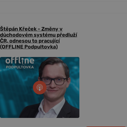
Štěpán Křeček - Změny v
důchodovém systému předluží
ČR, odnesou to pracující
(OFFLINE Podpultovka)