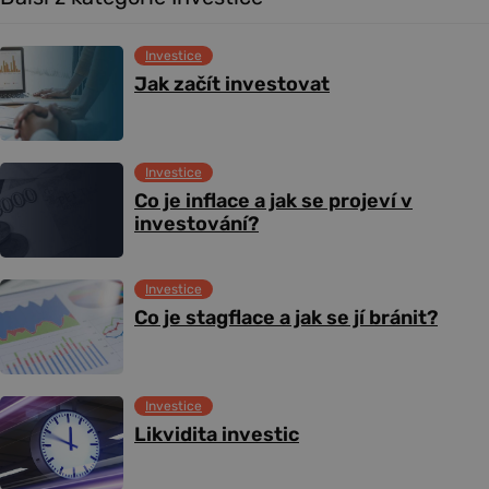
Investice
Jak začít investovat
Investice
Co je inflace a jak se projeví v
investování?
Investice
Co je stagflace a jak se jí bránit?
Investice
Likvidita investic