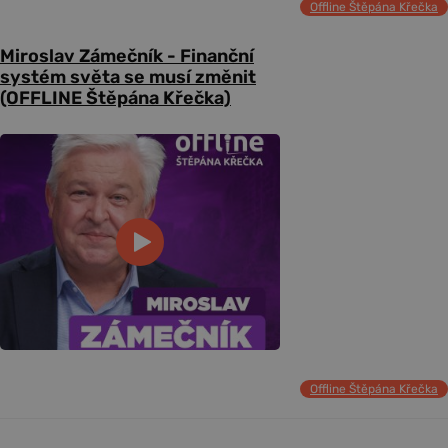
Offline Štěpána Křečka
Miroslav Zámečník - Finanční
systém světa se musí změnit
(OFFLINE Štěpána Křečka)
Offline Štěpána Křečka