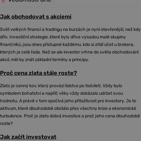
Jak obchodovat s akciemi
Svět velkých financí a tradingu na burzách je nyní otevřenější, než kdy
dřív. Investiční strategie, které byly dříve výsadou malé skupiny
finančníků, jsou dnes přístupné každému, kdo si zřídí účet u brokera,
kterých je celá řada. Než se ale investor vrhne do světa obchodování
akcií, měl by znát základní termíny a principy.
Proč cena zlata stále roste?
Zlato je cenný kov, který provází lidstvo po tisíciletí. Vždy bylo
symbolem bohatství a napříč věky vždy dokázalo udržet svou
hodnotu. A právě v tom spočívá jeho přitažlivost pro investory. Je to
aktivum, které dlouhodobě obstálo přes všechny krize a ekonomické
turbulence. Proč je zlato dobrá investice a proč jeho cena dlouhodobě
roste?
Jak začít investovat