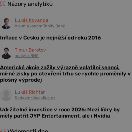
Názory analytiků
Lukáš Kovanda
hlavní ekonom Trinity Bank
Inflace v Česku je nejnižší od roku 2016
Timur Barotov
analytik BHS
Americké akcie zažily výrazně volatilní seanci,
mírné zisky po otevření trhu se rychle proměnily v
plošný výprodej
Lukáš Richtár
Redaktor investice.cz
Udržitelné investice v roce 2026: Mezi lídry by
měly patřit JYP Entertainment, ale i Nvidia
Vědomosti dne