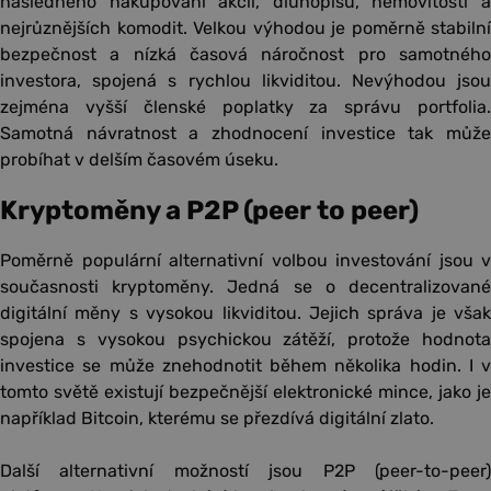
následného nakupování akcií, dluhopisů, nemovitostí a
nejrůznějších komodit. Velkou výhodou je poměrně stabilní
bezpečnost a nízká časová náročnost pro samotného
investora, spojená s rychlou likviditou. Nevýhodou jsou
zejména vyšší členské poplatky za správu portfolia.
Samotná návratnost a zhodnocení investice tak může
probíhat v delším časovém úseku.
Kryptoměny a P2P (peer to peer)
Poměrně populární alternativní volbou investování jsou v
současnosti kryptoměny. Jedná se o decentralizované
digitální měny s vysokou likviditou. Jejich správa je však
spojena s vysokou psychickou zátěží, protože hodnota
investice se může znehodnotit během několika hodin. I v
tomto světě existují bezpečnější elektronické mince, jako je
například Bitcoin, kterému se přezdívá digitální zlato.
Další alternativní možností jsou P2P (peer-to-peer)