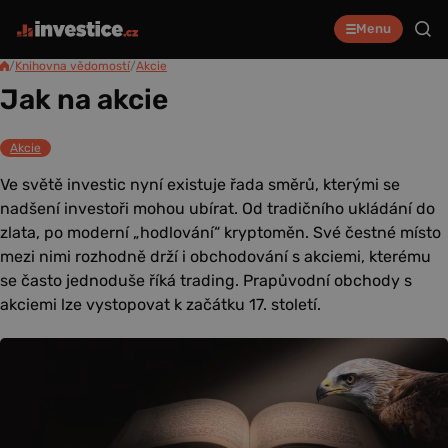
Menu
/
Knihovna vědomostí
/
Akcie
Jak na akcie
Akcie
Ve světě investic nyní existuje řada směrů, kterými se
nadšení investoři mohou ubírat. Od tradičního ukládání do
zlata, po moderní „hodlování“ kryptoměn. Své čestné místo
mezi nimi rozhodně drží i obchodování s akciemi, kterému
se často jednoduše říká trading. Prapůvodní obchody s
akciemi lze vystopovat k začátku 17. století.