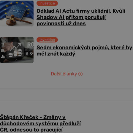
Investice
Odklad AI Actu firmy uklidnil. Kvůli
Shadow AI přitom porušují
povinnosti už dnes
Investice
Sedm ekonomických pojmů, které by
měl znát každý
Další články
Štěpán Křeček - Změny v
důchodovém systému předluží
ČR, odnesou to pracující