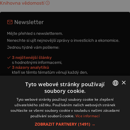
Knihovna vědomostí
Newsletter
Mějte přehled s newsletterem.
Nenechte si ujít nejnovější zprávy o investicích a ekonomice.
Jednou týdně vám pošleme:
3 nejčtenější články
s hodnotnými informacemi,
3 názory analytiků
kteří se těmto tématům věnují každý den,
nová videa a podcasty
×
k prohloubení vašich znalostí.
Tyto webové stránky používají
soubory cookie.
CZECH
Tyto webové stránky používají soubory cookie ke zlepšení
uživatelského zážitku. Používáním našich webových stránek
CZ
souhlasíte se všemi soubory cookie v souladu s našimi zásadami
Přihlášením k newsletteru vyjadřujete svůj souhlas s
podmínkami
používání souborů cookie.
Více informací
zpracování osobních údajů
.
ZOBRAZIT PARTNERY
(1491) →
Kontakt