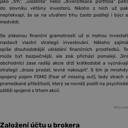
jako „trh“, „volatilita“ nebo „diverzifikace portfolia“ patří
do slovníku většiny investorů. Nikoho z nich už pak
nepřekvapí, že se na utváření trhu často podílejí i býci a
medvědi.
Se získanou finanční gramotností už si mohou investoři
nastavit vlastní strategii investování. Někoho zajímá
spíše dlouhodobější ukládání finančních prostředků. To
může být bezpečnější, ale zisk přichází pomaleji. Jiní
obchodníci zase raději akcie drží krátkodobě a vyznávají
strategii „draze prodat, levně nakoupit“. S tím je mnohdy
spojený pojem FOMO (Fear of missing out), tedy strach z
promeškané příležitosti, který se rovněž podílí na psychické
zátěži spojené s trhem akcií.
REKLAMA
Založení účtu u brokera