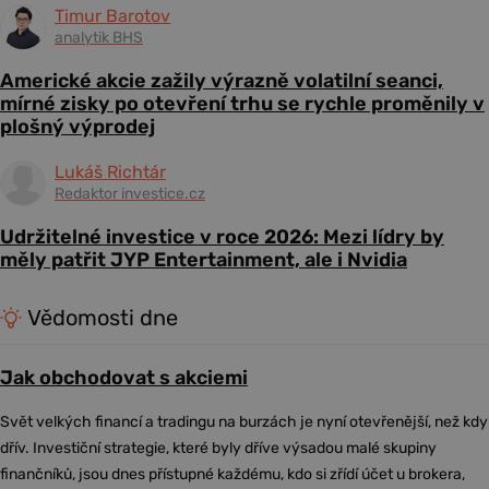
Timur Barotov
analytik BHS
Americké akcie zažily výrazně volatilní seanci,
mírné zisky po otevření trhu se rychle proměnily v
plošný výprodej
Lukáš Richtár
Redaktor investice.cz
Udržitelné investice v roce 2026: Mezi lídry by
měly patřit JYP Entertainment, ale i Nvidia
Vědomosti dne
Jak obchodovat s akciemi
Svět velkých financí a tradingu na burzách je nyní otevřenější, než kdy
dřív. Investiční strategie, které byly dříve výsadou malé skupiny
finančníků, jsou dnes přístupné každému, kdo si zřídí účet u brokera,