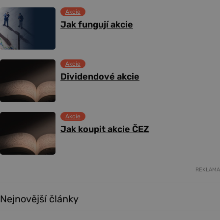
Akcie
Jak fungují akcie
Akcie
Dividendové akcie
Akcie
Jak koupit akcie ČEZ
REKLAMA
Nejnovější články