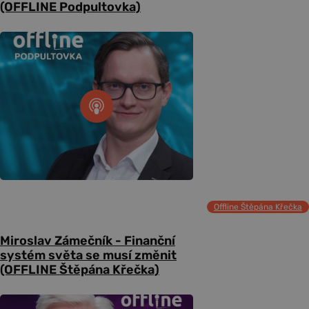
(OFFLINE Podpultovka)
Offline Štěpána Křečka
Miroslav Zámečník - Finanční
systém světa se musí změnit
(OFFLINE Štěpána Křečka)