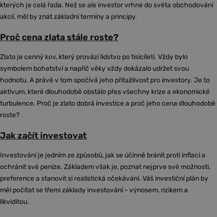
kterých je celá řada. Než se ale investor vrhne do světa obchodování
akcií, měl by znát základní termíny a principy.
Proč cena zlata stále roste?
Zlato je cenný kov, který provází lidstvo po tisíciletí. Vždy bylo
symbolem bohatství a napříč věky vždy dokázalo udržet svou
hodnotu. A právě v tom spočívá jeho přitažlivost pro investory. Je to
aktivum, které dlouhodobě obstálo přes všechny krize a ekonomické
turbulence. Proč je zlato dobrá investice a proč jeho cena dlouhodobě
roste?
Jak začít investovat
Investování je jedním ze způsobů, jak se účinně bránit proti inflaci a
ochránit své peníze. Základem však je, poznat nejprve své možnosti,
preference a stanovit si realistická očekávání. Váš investiční plán by
měl počítat se třemi základy investování - výnosem, rizikem a
likviditou.