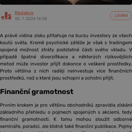
Redakce
Sdílet
30. 7. 2024 14:58
A právě vidina zisku přitahuje na burzu investory ze všech
koutů světa. Kromě psychické zátěže je však s tradingem
spojená možnost ztráty podstatné části svého vkladu. V
případě špatné diverzifikace a některých rizikovějších
metod může investor přijít dokonce o veškeré prostředky.
Proto většina z nich raději neinvestuje více finančních
prostředků, než o které jsou schopni a ochotni přijít.
Finanční gramotnost
Prvním krokem je pro většinu obchodníků zpravidla získání
základního přehledu o pojmech spojených s akciemi, tedy
finanční gramotnosti. K tomu mohou sloužit odborné
semináře, poradci, ale klidně také finanční publikace. Pojmy