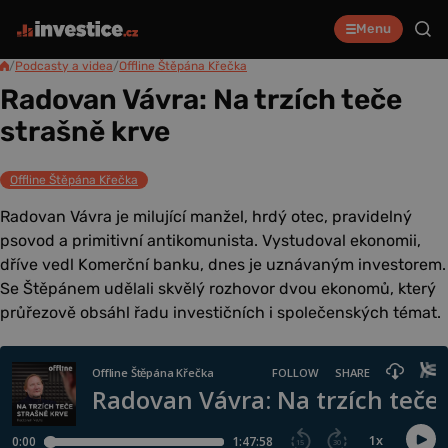
Menu
/
Podcasty a videa
/
Offline Štěpána Křečka
Radovan Vávra: Na trzích teče
strašně krve
Offline Štěpána Křečka
Radovan Vávra je milující manžel, hrdý otec, pravidelný
psovod a primitivní antikomunista. Vystudoval ekonomii,
dříve vedl Komerční banku, dnes je uznávaným investorem.
Se Štěpánem udělali skvělý rozhovor dvou ekonomů, který
průřezově obsáhl řadu investičních i společenských témat.