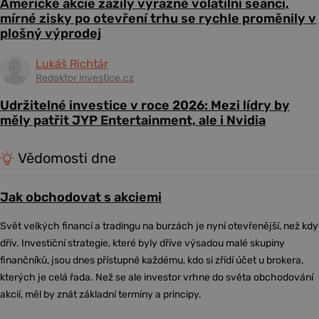
Americké akcie zažily výrazně volatilní seanci,
mírné zisky po otevření trhu se rychle proměnily v
plošný výprodej
Lukáš Richtár
Redaktor investice.cz
Udržitelné investice v roce 2026: Mezi lídry by
měly patřit JYP Entertainment, ale i Nvidia
Vědomosti dne
Jak obchodovat s akciemi
Svět velkých financí a tradingu na burzách je nyní otevřenější, než kdy
dřív. Investiční strategie, které byly dříve výsadou malé skupiny
finančníků, jsou dnes přístupné každému, kdo si zřídí účet u brokera,
kterých je celá řada. Než se ale investor vrhne do světa obchodování
akcií, měl by znát základní termíny a principy.