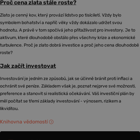
Proč cena zlata stále roste?
Zlato je cenný kov, který provází lidstvo po tisíciletí. Vždy bylo
symbolem bohatství a napříč věky vždy dokázalo udržet svou
hodnotu. A právě v tom spočívá jeho přitažlivost pro investory. Je to
aktivum, které dlouhodobě obstálo přes všechny krize a ekonomické
turbulence. Proč je zlato dobrá investice a proč jeho cena dlouhodobě
roste?
Jak začít investovat
Investování je jedním ze způsobů, jak se účinně bránit proti inflaci a
ochránit své peníze. Základem však je, poznat nejprve své možnosti,
preference a stanovit si realistická očekávání. Váš investiční plán by
měl počítat se třemi základy investování - výnosem, rizikem a
likviditou.
Knihovna vědomostí