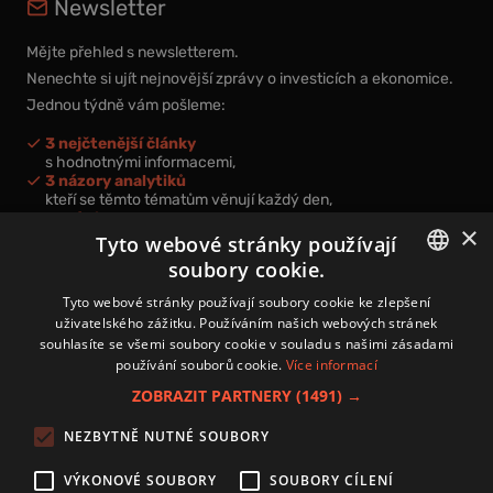
Newsletter
Mějte přehled s newsletterem.
Nenechte si ujít nejnovější zprávy o investicích a ekonomice.
Jednou týdně vám pošleme:
3 nejčtenější články
s hodnotnými informacemi,
3 názory analytiků
kteří se těmto tématům věnují každý den,
nová videa a podcasty
×
k prohloubení vašich znalostí.
Tyto webové stránky používají
soubory cookie.
CZECH
Tyto webové stránky používají soubory cookie ke zlepšení
uživatelského zážitku. Používáním našich webových stránek
CZ
souhlasíte se všemi soubory cookie v souladu s našimi zásadami
Přihlášením k newsletteru vyjadřujete svůj souhlas s
podmínkami
používání souborů cookie.
Více informací
zpracování osobních údajů
.
ZOBRAZIT PARTNERY
(1491) →
Kontakt
NEZBYTNĚ NUTNÉ SOUBORY
Zásady používání souborů cookies
Zpracování osobních údajů
VÝKONOVÉ SOUBORY
SOUBORY CÍLENÍ
Autoři