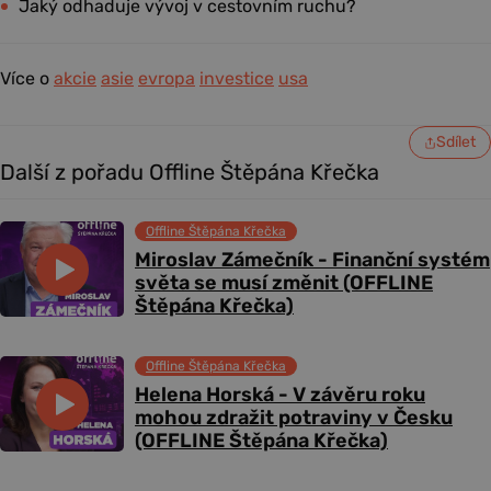
Jaký odhaduje vývoj v cestovním ruchu?
Více o
akcie
asie
evropa
investice
usa
Sdílet
Další z pořadu Offline Štěpána Křečka
Offline Štěpána Křečka
Miroslav Zámečník - Finanční systém
světa se musí změnit (OFFLINE
Štěpána Křečka)
Offline Štěpána Křečka
Helena Horská - V závěru roku
mohou zdražit potraviny v Česku
(OFFLINE Štěpána Křečka)