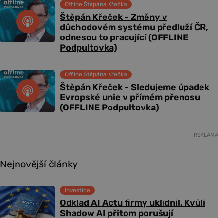
Offline Štěpána Křečka
Štěpán Křeček - Změny v
důchodovém systému předluží ČR,
odnesou to pracující (OFFLINE
Podpultovka)
Offline Štěpána Křečka
Štěpán Křeček - Sledujeme úpadek
Evropské unie v přímém přenosu
(OFFLINE Podpultovka)
REKLAMA
Nejnovější články
Investice
Odklad AI Actu firmy uklidnil. Kvůli
Shadow AI přitom porušují