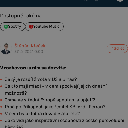
Dostupné také na
Spotify
Youtube Music
Štěpán Křeček
Sdílet
27. 5. 2021 0:00
V rozhovoru s ním se dozvíte:
Jaký je rozdíl života v US a u nás?
Jak to mají mladí - v čem spočívají jejich dnešní
možnosti?
Jsme ve střední Evropě spoutaní a upjatí?
Proč po Příkopech jako ředitel KB jezdil Ferrari?
V čem byla dobrá devadesátá léta?
Jaké vidí jako inspirativní osobnosti z české porevoluční
historie?