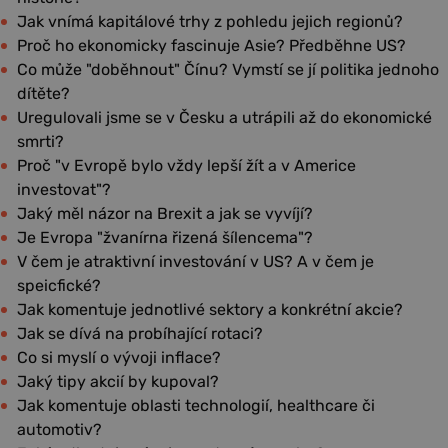
Jak vnímá kapitálové trhy z pohledu jejich regionů?
Proč ho ekonomicky fascinuje Asie? Předběhne US?
Co může "doběhnout" Čínu? Vymstí se jí politika jednoho
dítěte?
Uregulovali jsme se v Česku a utrápili až do ekonomické
smrti?
Proč "v Evropě bylo vždy lepší žít a v Americe
investovat"?
Jaký měl názor na Brexit a jak se vyvíjí?
Je Evropa "žvanírna řizená šílencema"?
V čem je atraktivní investování v US? A v čem je
speicfické?
Jak komentuje jednotlivé sektory a konkrétní akcie?
Jak se dívá na probíhající rotaci?
Co si myslí o vývoji inflace?
Jaký tipy akcií by kupoval?
Jak komentuje oblasti technologií, healthcare či
automotiv?