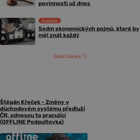
povinnosti už dnes
Investice
Sedm ekonomických pojmů, které by
měl znát každý
Další články
Štěpán Křeček - Změny v
důchodovém systému předluží
ČR, odnesou to pracující
(OFFLINE Podpultovka)