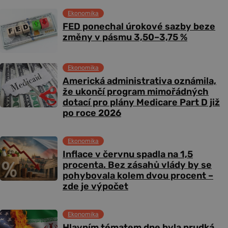
Ekonomika
FED ponechal úrokové sazby beze
změny v pásmu 3,50–3,75 %
Ekonomika
Americká administrativa oznámila,
že ukončí program mimořádných
dotací pro plány Medicare Part D již
po roce 2026
Ekonomika
Inflace v červnu spadla na 1,5
procenta. Bez zásahů vlády by se
pohybovala kolem dvou procent –
zde je výpočet
Ekonomika
Hlavním tématem dne byla prudká