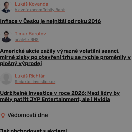
Lukáš Kovanda
hlavní ekonom Trinity Bank
Inflace v Česku je nejnižší od roku 2016
Timur Barotov
analytik BHS
Americké akcie zažily výrazně volatilní seanci,
mírné zisky po otevření trhu se rychle proměnily v
plošný výprodej
Lukáš Richtár
Redaktor investice.cz
Udržitelné investice v roce 2026: Mezi lídry by
měly patřit JYP Entertainment, ale i Nvidia
Vědomosti dne
Jak obchodovat s akciemi