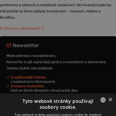
preference a stanovit si realistická očekávání. Váš investiční plán by
měl počítat se třemi základy investování - výnosem, rizikem a
likviditou.
Knihovna vědomostí
Newsletter
Mějte přehled s newsletterem.
Nenechte si ujít nejnovější zprávy o investicích a ekonomice.
Jednou týdně vám pošleme:
3 nejčtenější články
s hodnotnými informacemi,
3 názory analytiků
kteří se těmto tématům věnují každý den,
nová videa a podcasty
×
k prohloubení vašich znalostí.
Tyto webové stránky používají
soubory cookie.
CZECH
Tyto webové stránky používají soubory cookie ke zlepšení