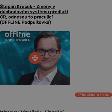
Štěpán Křeček - Změny v
důchodovém systému předluží
ČR, odnesou to pracující
(OFFLINE Podpultovka)
Offline Štěpána Křečka