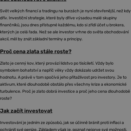
Svět velkých financí a tradingu na burzách je nyní otevřenější, než kdy
dřív. Investiční strategie, které byly dříve výsadou malé skupiny
finančníků, jsou dnes přístupné každému, kdo si zřídí účet u brokera,
kterých je celá řada. Než se ale investor vrhne do světa obchodování
akcií, měl by znát základní termíny a principy.
Proč cena zlata stále roste?
Zlato je cenný kov, který provází lidstvo po tisíciletí. Vždy bylo
symbolem bohatství a napříč věky vždy dokázalo udržet svou
hodnotu. A právě v tom spočívá jeho přitažlivost pro investory. Je to
aktivum, které dlouhodobě obstálo přes všechny krize a ekonomické
turbulence. Proč je zlato dobrá investice a proč jeho cena dlouhodobě
roste?
Jak začít investovat
Investování je jedním ze způsobů, jak se účinně bránit proti inflaci a
ochránit své peníze. Základem však je, poznat nejprve své možnosti,