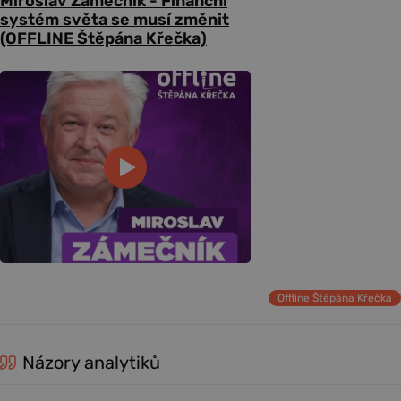
Miroslav Zámečník - Finanční
systém světa se musí změnit
(OFFLINE Štěpána Křečka)
Offline Štěpána Křečka
Názory analytiků