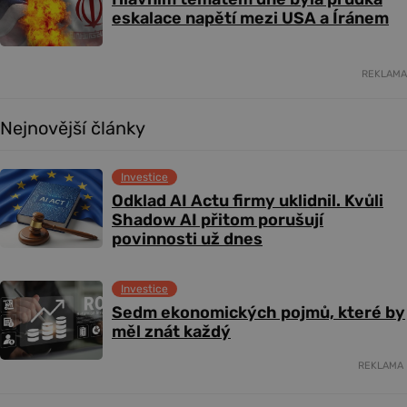
eskalace napětí mezi USA a Íránem
REKLAMA
Nejnovější články
Investice
Odklad AI Actu firmy uklidnil. Kvůli
Shadow AI přitom porušují
povinnosti už dnes
Investice
Sedm ekonomických pojmů, které by
měl znát každý
REKLAMA