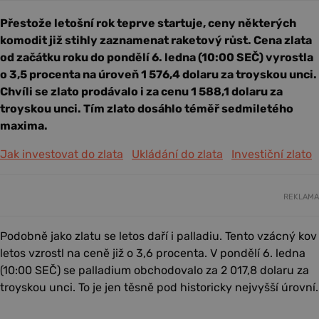
Přestože letošní rok teprve startuje, ceny některých
komodit již stihly zaznamenat raketový růst. Cena zlata
od začátku roku do pondělí 6. ledna (10:00 SEČ) vyrostla
o 3,5 procenta na úroveň 1 576,4 dolaru za troyskou unci.
Chvíli se zlato prodávalo i za cenu 1 588,1 dolaru za
troyskou unci. Tím zlato dosáhlo téměř sedmiletého
maxima.
Jak investovat do zlata
Ukládání do zlata
Investiční zlato
REKLAMA
Podobně jako zlatu se letos daří i palladiu. Tento vzácný kov
letos vzrostl na ceně již o 3,6 procenta. V pondělí 6. ledna
(10:00 SEČ) se palladium obchodovalo za 2 017,8 dolaru za
troyskou unci. To je jen těsně pod historicky nejvyšší úrovní.