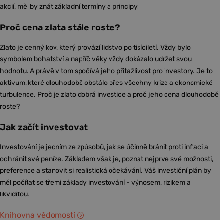
akcií, měl by znát základní termíny a principy.
Proč cena zlata stále roste?
Zlato je cenný kov, který provází lidstvo po tisíciletí. Vždy bylo
symbolem bohatství a napříč věky vždy dokázalo udržet svou
hodnotu. A právě v tom spočívá jeho přitažlivost pro investory. Je to
aktivum, které dlouhodobě obstálo přes všechny krize a ekonomické
turbulence. Proč je zlato dobrá investice a proč jeho cena dlouhodobě
roste?
Jak začít investovat
Investování je jedním ze způsobů, jak se účinně bránit proti inflaci a
ochránit své peníze. Základem však je, poznat nejprve své možnosti,
preference a stanovit si realistická očekávání. Váš investiční plán by
měl počítat se třemi základy investování - výnosem, rizikem a
likviditou.
Knihovna vědomostí