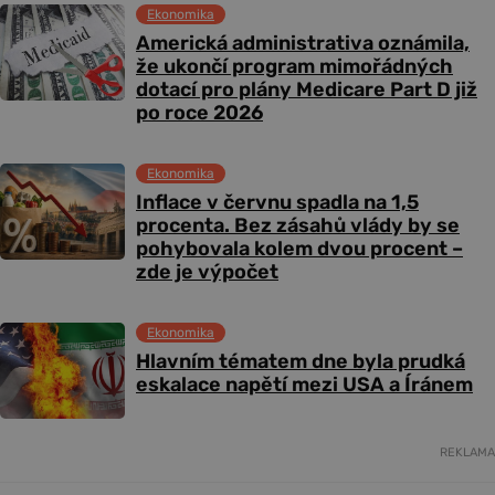
Ekonomika
Americká administrativa oznámila,
že ukončí program mimořádných
dotací pro plány Medicare Part D již
po roce 2026
Ekonomika
Inflace v červnu spadla na 1,5
procenta. Bez zásahů vlády by se
pohybovala kolem dvou procent –
zde je výpočet
Ekonomika
Hlavním tématem dne byla prudká
eskalace napětí mezi USA a Íránem
REKLAMA