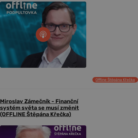
Offline Štěpána Křečka
Miroslav Zámečník - Finanční
systém světa se musí změnit
(OFFLINE Štěpána Křečka)