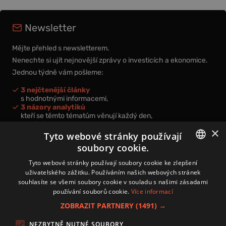
Newsletter
Mějte přehled s newsletterem.
Nenechte si ujít nejnovější zprávy o investicích a ekonomice.
Jednou týdně vám pošleme:
3 nejčtenější články
s hodnotnými informacemi,
3 názory analytiků
kteří se těmto tématům věnují každý den,
nová videa a podcasty
×
k prohloubení vašich znalostí.
Tyto webové stránky používají
soubory cookie.
CZECH
Tyto webové stránky používají soubory cookie ke zlepšení
uživatelského zážitku. Používáním našich webových stránek
CZ
souhlasíte se všemi soubory cookie v souladu s našimi zásadami
Přihlášením k newsletteru vyjadřujete svůj souhlas s
podmínkami
používání souborů cookie.
Více informací
zpracování osobních údajů
.
ZOBRAZIT PARTNERY
(1491) →
Kontakt
NEZBYTNĚ NUTNÉ SOUBORY
Zásady používání souborů cookies