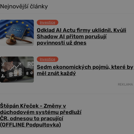
Nejnovější články
Investice
Odklad AI Actu firmy uklidnil. Kvůli
Shadow AI přitom porušují
povinnosti už dnes
Investice
Sedm ekonomických pojmů, které by
měl znát každý
REKLAMA
Štěpán Křeček - Změny v
důchodovém systému předluží
ČR, odnesou to pracující
(OFFLINE Podpultovka)