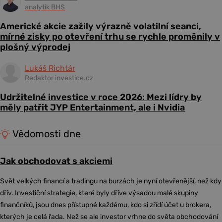
analytik BHS
Americké akcie zažily výrazně volatilní seanci,
mírné zisky po otevření trhu se rychle proměnily v
plošný výprodej
Lukáš Richtár
Redaktor investice.cz
Udržitelné investice v roce 2026: Mezi lídry by
měly patřit JYP Entertainment, ale i Nvidia
Vědomosti dne
Jak obchodovat s akciemi
Svět velkých financí a tradingu na burzách je nyní otevřenější, než kdy
dřív. Investiční strategie, které byly dříve výsadou malé skupiny
finančníků, jsou dnes přístupné každému, kdo si zřídí účet u brokera,
kterých je celá řada. Než se ale investor vrhne do světa obchodování