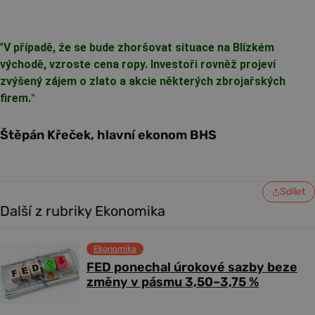
"
V případě, že se bude zhoršovat situace na Blízkém
východě, vzroste cena ropy. Investoři rovněž projeví
zvýšený zájem o zlato a akcie některých zbrojařských
firem.
"
Štěpán Křeček, hlavní ekonom BHS
Sdílet
Další z rubriky Ekonomika
Ekonomika
FED ponechal úrokové sazby beze
změny v pásmu 3,50–3,75 %