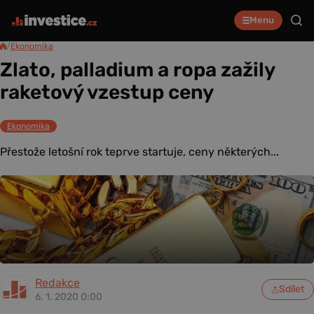
Menu
/
Ekonomika
Zlato, palladium a ropa zažily
raketový vzestup ceny
Ekonomika
Přestože letošní rok teprve startuje, ceny některých...
Redakce
Sdílet
6. 1. 2020 0:00