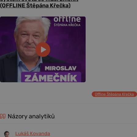
(OFFLINE Štěpána Křečka)
Offline Štěpána Křečka
Názory analytiků
Lukáš Kovanda