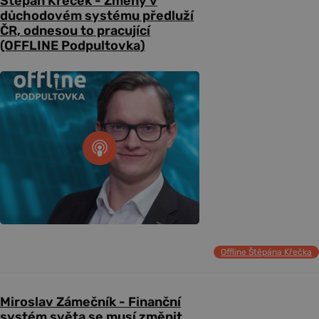
Štěpán Křeček - Změny v
důchodovém systému předluží
ČR, odnesou to pracující
(OFFLINE Podpultovka)
Offline Štěpána Křečka
Miroslav Zámečník - Finanční
systém světa se musí změnit