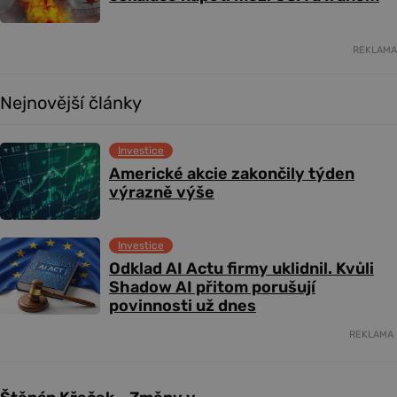
REKLAMA
Nejnovější články
Investice
Americké akcie zakončily týden
výrazně výše
Investice
Odklad AI Actu firmy uklidnil. Kvůli
Shadow AI přitom porušují
povinnosti už dnes
REKLAMA