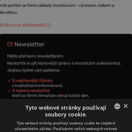
měl počítat se třemi základy investování - výnosem, rizikem a
likviditou.
Knihovna vědomostí
Newsletter
Mějte přehled s newsletterem.
Nenechte si ujít nejnovější zprávy o investicích a ekonomice.
Jednou týdně vám pošleme:
3 nejčtenější články
s hodnotnými informacemi,
3 názory analytiků
kteří se těmto tématům věnují každý den,
nová videa a podcasty
×
k prohloubení vašich znalostí.
Tyto webové stránky používají
soubory cookie.
CZECH
Tyto webové stránky používají soubory cookie ke zlepšení
uživatelského zážitku. Používáním našich webových stránek
CZ