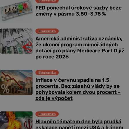
Ekonomika
FED ponechal úrokové sazby beze
změny v pásmu 3,50–3,75 %
Ekonomika
Americká administrativa oznámila,
že ukončí program mimořádných
dotací pro plány Medicare Part D již
po roce 2026
Ekonomika
Inflace v červnu spadla na 1,5
procenta. Bez zásahů vlády by se
pohybovala kolem dvou procent –
zde je výpočet
Ekonomika
Hlavním tématem dne byla prudká
eskalace napětí mezi USA a Íránem