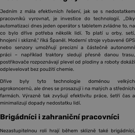
Jedním z mála efektivních řešení, jak se s nedostatkem
pracovníků vyrovnat, je investice do technologií. „Díky
automatizaci dnes jeden operátor s tabletem zvládne to, na
co bylo dříve potřeba několik lidí. To platí u orby, setí,
hnojení i sklizně,“ říká Španěl. Moderní stroje vybavené GPS
nebo senzory umožňují precizní a částečně autonomní
práci – například traktory sledují přesně danou trasu,
postřikovače rozpoznávají plevel od plodiny a roboty dokáží
odplevelovat bez použití chemie.
Dříve byly tyto technologie doménou velkých
agrokoncernů, ale dnes se prosazují i na malých a středních
farmách. Výrazně tak zvyšují efektivitu práce, šetří čas a
minimalizují dopady nedostatku lidí.
Brigádníci i zahraniční pracovníci
Nezastupitelnou roli hrají během sklizně také brigádníci,