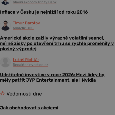
hlavní ekonom Trinity Bank
Inflace v Česku je nejnižší od roku 2016
Timur Barotov
analytik BHS
Americké akcie zažily výrazně volatilní seanci,
mírné zisky po otevření trhu se rychle proměnily v
plošný výprodej
Lukáš Richtár
Redaktor investice.cz
Udržitelné investice v roce 2026: Mezi lídry by
měly patřit JYP Entertainment, ale i Nvidia
Vědomosti dne
Jak obchodovat s akciemi