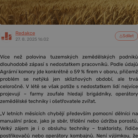
Redakce
Sdílet
27. 8. 2025 16:02
Více než polovina tuzemských zemědělských podniků
dlouhodobě zápasí s nedostatkem pracovníků. Podle údajů
Agrární komory jde konkrétně o 59 % firem v oboru, přičemž
problém se netýká jen sklizňových období, ale trvá
celoročně. V létě se však potíže s nedostatkem lidí nejvíce
projevují – farmy zoufale hledají brigádníky, operátory
zemědělské techniky i ošetřovatele zvířat.
„V letních měsících chybějí především pomocní dělníci na
manuální práce, jako je sběr, třídění nebo údržba porostů.
Velký zájem je i o obsluhu techniky – traktoristy, řidiče
postřikovačů nebo operátory kombajnů. Není výjimkou, že