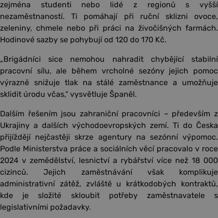
zejména studenti nebo lidé z regionů s vyšší
nezaměstnaností. Ti pomáhají při ruční sklizni ovoce,
zeleniny, chmele nebo při práci na živočišných farmách.
Hodinové sazby se pohybují od 120 do 170 Kč.
„Brigádníci sice nemohou nahradit chybějící stabilní
pracovní sílu, ale během vrcholné sezóny jejich pomoc
výrazně snižuje tlak na stálé zaměstnance a umožňuje
sklidit úrodu včas,“ vysvětluje Španěl.
Dalším řešením jsou zahraniční pracovníci – především z
Ukrajiny a dalších východoevropských zemí. Ti do Česka
přijíždějí nejčastěji skrze agentury na sezónní výpomoc.
Podle Ministerstva práce a sociálních věcí pracovalo v roce
2024 v zemědělství, lesnictví a rybářství více než 18 000
cizinců. Jejich zaměstnávání však komplikuje
administrativní zátěž, zvláště u krátkodobých kontraktů,
kde je složité skloubit potřeby zaměstnavatele s
legislativními požadavky.