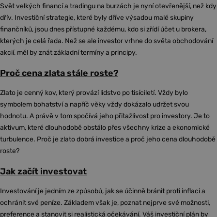
Svět velkých financí a tradingu na burzách je nyní otevřenější, než kdy
dřív. Investiční strategie, které byly dříve výsadou malé skupiny
finančníků, jsou dnes přístupné každému, kdo si zřídí účet u brokera,
kterých je celá řada. Než se ale investor vrhne do světa obchodování
akcií, měl by znát základní termíny a principy.
Proč cena zlata stále roste?
Zlato je cenný kov, který provází lidstvo po tisíciletí. Vždy bylo
symbolem bohatství a napříč věky vždy dokázalo udržet svou
hodnotu. A právě v tom spočívá jeho přitažlivost pro investory. Je to
aktivum, které dlouhodobě obstálo přes všechny krize a ekonomické
turbulence. Proč je zlato dobrá investice a proč jeho cena dlouhodobě
roste?
Jak začít investovat
Investování je jedním ze způsobů, jak se účinně bránit proti inflaci a
ochránit své peníze. Základem však je, poznat nejprve své možnosti,
preference a stanovit si realistická očekávání. Váš investiční plán by