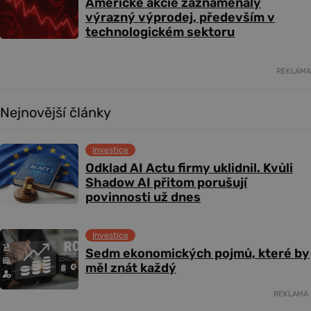
Americké akcie zaznamenaly
výrazný výprodej, především v
technologickém sektoru
REKLAMA
Nejnovější články
Investice
Odklad AI Actu firmy uklidnil. Kvůli
Shadow AI přitom porušují
povinnosti už dnes
Investice
Sedm ekonomických pojmů, které by
měl znát každý
REKLAMA