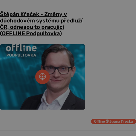
Štěpán Křeček - Změny v
důchodovém systému předluží
ČR, odnesou to pracující
(OFFLINE Podpultovka)
Offline Štěpána Křečka