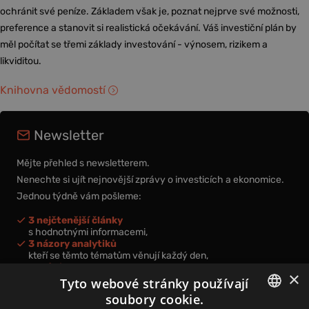
ochránit své peníze. Základem však je, poznat nejprve své možnosti,
preference a stanovit si realistická očekávání. Váš investiční plán by
měl počítat se třemi základy investování - výnosem, rizikem a
likviditou.
Knihovna vědomostí
Newsletter
Mějte přehled s newsletterem.
Nenechte si ujít nejnovější zprávy o investicích a ekonomice.
Jednou týdně vám pošleme:
3 nejčtenější články
s hodnotnými informacemi,
3 názory analytiků
kteří se těmto tématům věnují každý den,
nová videa a podcasty
×
k prohloubení vašich znalostí.
Tyto webové stránky používají
soubory cookie.