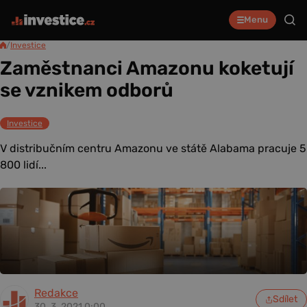
Menu
/
Investice
Zaměstnanci Amazonu koketují
se vznikem odborů
Investice
V distribučním centru Amazonu ve státě Alabama pracuje 5
800 lidí...
Redakce
Sdílet
30. 3. 2021 0:00