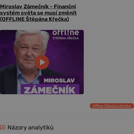
Miroslav Zámečník - Finanční
systém světa se musí změnit
(OFFLINE Štěpána Křečka)
Offline Štěpána Křečka
Názory analytiků