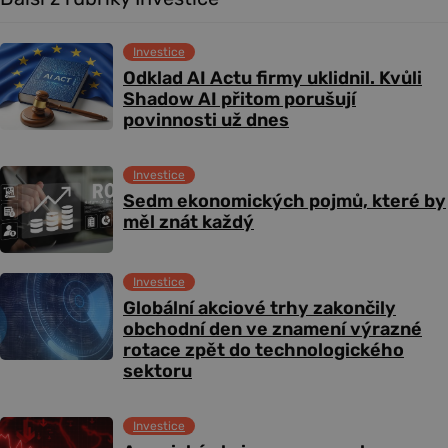
Investice
Odklad AI Actu firmy uklidnil. Kvůli
Shadow AI přitom porušují
povinnosti už dnes
Investice
Sedm ekonomických pojmů, které by
měl znát každý
Investice
Globální akciové trhy zakončily
obchodní den ve znamení výrazné
rotace zpět do technologického
sektoru
Investice