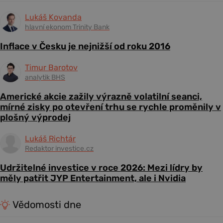
Lukáš Kovanda
hlavní ekonom Trinity Bank
Inflace v Česku je nejnižší od roku 2016
Timur Barotov
analytik BHS
Americké akcie zažily výrazně volatilní seanci,
mírné zisky po otevření trhu se rychle proměnily v
plošný výprodej
Lukáš Richtár
Redaktor investice.cz
Udržitelné investice v roce 2026: Mezi lídry by
měly patřit JYP Entertainment, ale i Nvidia
Vědomosti dne