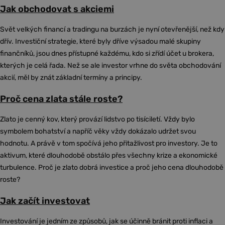
Jak obchodovat s akciemi
Svět velkých financí a tradingu na burzách je nyní otevřenější, než kdy
dřív. Investiční strategie, které byly dříve výsadou malé skupiny
finančníků, jsou dnes přístupné každému, kdo si zřídí účet u brokera,
kterých je celá řada. Než se ale investor vrhne do světa obchodování
akcií, měl by znát základní termíny a principy.
Proč cena zlata stále roste?
Zlato je cenný kov, který provází lidstvo po tisíciletí. Vždy bylo
symbolem bohatství a napříč věky vždy dokázalo udržet svou
hodnotu. A právě v tom spočívá jeho přitažlivost pro investory. Je to
aktivum, které dlouhodobě obstálo přes všechny krize a ekonomické
turbulence. Proč je zlato dobrá investice a proč jeho cena dlouhodobě
roste?
Jak začít investovat
Investování je jedním ze způsobů, jak se účinně bránit proti inflaci a