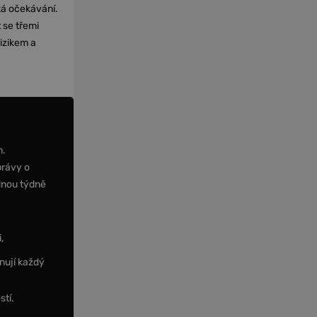
cká očekávání.
 se třemi
izikem a
m.
právy o
dnou týdně
,
nují každý
stí.