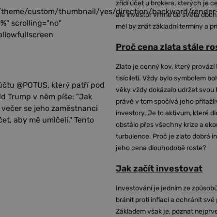
zřídí účet u brokera, kterých je c
/theme/custom/thumbnail/yes/direction/backward/render
ale investor vrhne do světa obch
%" scrolling="no"
měl by znát základní termíny a pr
allowfullscreen
Proč cena zlata stále r
Zlato je cenný kov, který provází 
tisíciletí. Vždy bylo symbolem bo
účtu @POTUS, který patří pod
věky vždy dokázalo udržet svou 
d Trump v něm píše: "Jak
právě v tom spočívá jeho přitažli
es večer se jeho zaměstnanci
investory. Je to aktivum, které 
čet, aby mě umlčeli." Tento
obstálo přes všechny krize a ek
turbulence. Proč je zlato dobrá i
jeho cena dlouhodobě roste?
Jak začít investovat
Investování je jedním ze způsobů
bránit proti inflaci a ochránit své
Základem však je, poznat nejprv