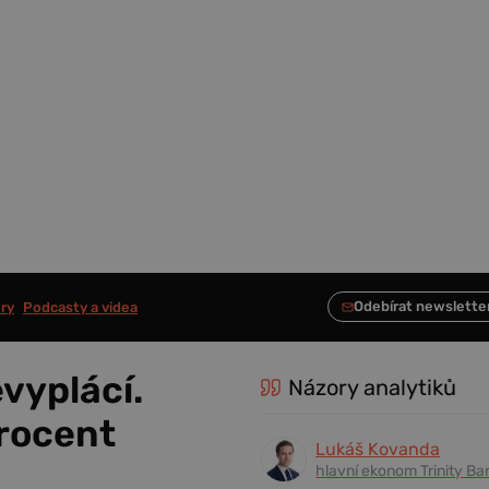
ry
Podcasty a videa
vyplácí.
Názory analytiků
procent
Lukáš Kovanda
hlavní ekonom Trinity Ba