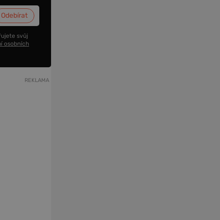
ujete svůj
í osobních
REKLAMA