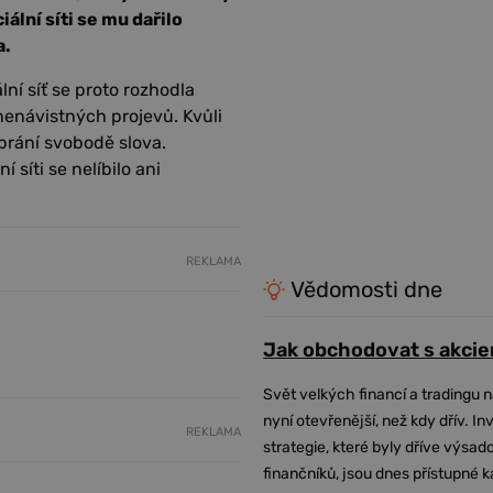
ální síti se mu dařilo
a.
ní síť se proto rozhodla
nenávistných projevů. Kvůli
 brání svobodě slova.
 síti se nelíbilo ani
REKLAMA
Vědomosti dne
Jak obchodovat s akcie
Svět velkých financí a tradingu 
nyní otevřenější, než kdy dřív. In
REKLAMA
strategie, které byly dříve výsa
finančníků, jsou dnes přístupné 