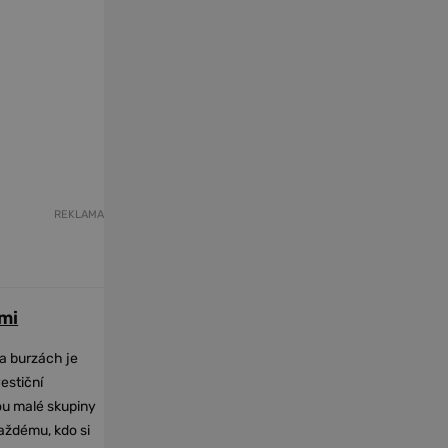
REKLAMA
mi
na burzách je
vestiční
dou malé skupiny
každému, kdo si