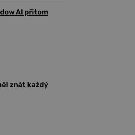
adow AI přitom
ěl znát každý