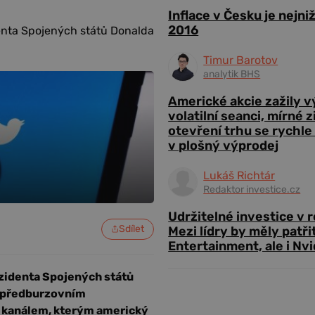
Inflace v Česku je nejni
2016
denta Spojených států Donalda
Timur Barotov
analytik BHS
Americké akcie zažily 
volatilní seanci, mírné 
otevření trhu se rychle
v plošný výprodej
Lukáš Richtár
Redaktor investice.cz
Udržitelné investice v 
Sdílet
Mezi lídry by měly patři
Entertainment, ale i Nvi
ezidenta Spojených států
 v předburzovním
m kanálem, kterým americký