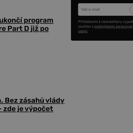
 ukončí program
Přihlášením k newsletteru vyjadř
souhlas s
podmínkami zpracován
 Part D již po
údajů
.
a. Bez zásahů vlády
 zde je výpočet