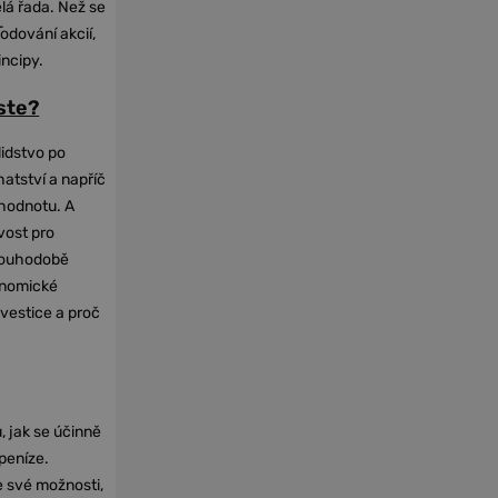
elá řada. Než se
-
odování akcií,
incipy.
oste?
lidstvo po
hatství a napříč
hodnotu. A
vost pro
dlouhodobě
onomické
nvestice a proč
, jak se účinně
 peníze.
e své možnosti,