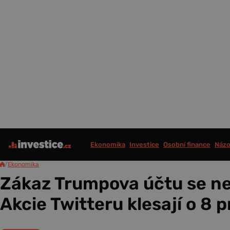
Ekonomika
Investice
Osobní finance
Názo
/
Ekonomika
Zákaz Trumpova účtu se ne
Akcie Twitteru klesají o 8 