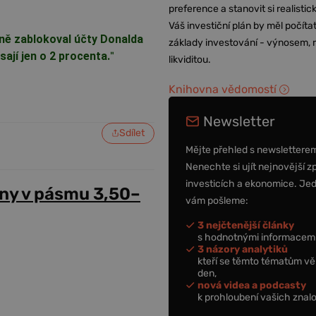
preference a stanovit si realisti
Váš investiční plán by měl počítat
ně zablokoval účty Donalda
základy investování - výnosem, r
ají jen o 2 procenta.
"
likviditou.
Knihovna vědomostí
Newsletter
Sdílet
Mějte přehled s newslettere
Nenechte si ujít nejnovější z
investicích a ekonomice. Je
ny v pásmu 3,50–
vám pošleme:
3 nejčtenější články
s hodnotnými informacemi
3 názory analytiků
kteří se těmto tématům vě
den,
nová videa a podcasty
k prohloubení vašich znalo