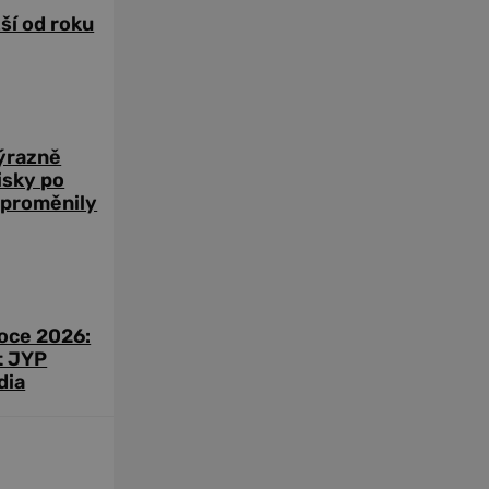
žší od roku
výrazně
zisky po
 proměnily
roce 2026:
t JYP
dia