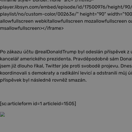
player.libsyn.com/embed/episode/id/17500976/height/90
playlist/no/custom-color/00263e/" height="90" width="100
allowfullscreen webkitallowfullscreen mozallowfullscreen o
msallowfullscreen></iframe>
Po zákazu účtu @realDonaldTrump byl odeslán příspěvek z 
kancelář amerického prezidenta. Pravděpodobně sám Donal
jsem již dlouho říkal, Twitter jde proti svobodě projevu. Dn
koordinovali s demokraty a radikální levicí a odstranili můj ú
příspěvek byl následně rovněž smazán.
[sc:articleform id=1 articleid=1505]