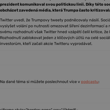
prezident komunikoval svou politickou linii. Díky této soci
obcházet zavedená média, která Trumpa často kritizoval
Twitter uvedl, že Trumpovy tweety podněcovaly násilí. Sociál
vyslyšet volání po nutnosti omezovat šíření dezinformací a 
svému rozhodnutí však Twitter hned vzápětí čelil kritice, že
Rozhodnutí zablokovat jeden z klíčových účtů na celé sociální
investorům, kteří začali akcie Twitteru vyprodávat.
Na dané téma si můžete poslechnout více v
podcastu
:
<iframe style="border: none" src="//html5-