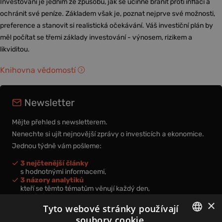
Investování je jedním ze způsobů, jak se účinně bránit proti inflaci a
ochránit své peníze. Základem však je, poznat nejprve své možnosti,
preference a stanovit si realistická očekávání. Váš investiční plán by
měl počítat se třemi základy investování - výnosem, rizikem a
likviditou.
Knihovna vědomostí
Newsletter
Mějte přehled s newsletterem.
Nenechte si ujít nejnovější zprávy o investicích a ekonomice.
Jednou týdně vám pošleme:
3 nejčtenější články
s hodnotnými informacemi,
3 názory analytiků
kteří se těmto tématům věnují každý den,
nová videa a podcasty
×
k prohloubení vašich znalostí.
Tyto webové stránky používají
soubory cookie.