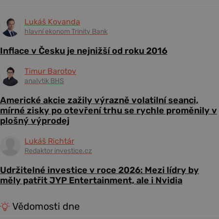
Lukáš Kovanda
hlavní ekonom Trinity Bank
Inflace v Česku je nejnižší od roku 2016
Timur Barotov
analytik BHS
Americké akcie zažily výrazně volatilní seanci,
mírné zisky po otevření trhu se rychle proměnily v
plošný výprodej
Lukáš Richtár
Redaktor investice.cz
Udržitelné investice v roce 2026: Mezi lídry by
měly patřit JYP Entertainment, ale i Nvidia
Vědomosti dne