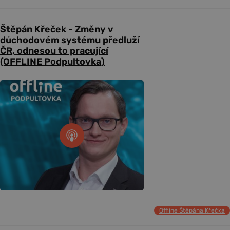
Štěpán Křeček - Změny v
důchodovém systému předluží
ČR, odnesou to pracující
(OFFLINE Podpultovka)
Offline Štěpána Křečka