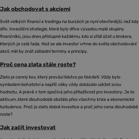
Jak obchodovat s akciemi
Svět velkých financí a tradingu na burzách je nyní otevřenější, než kdy
dřív. Investiční strategie, které byly dříve výsadou malé skupiny
finančníků, jsou dnes přístupné každému, kdo si zřídí účet u brokera,
kterých je celá řada. Než se ale investor vrhne do světa obchodování
akcií, měl by znát základní termíny a principy.
Proč cena zlata stále roste?
Zlato je cenný kov, který provází lidstvo po tisíciletí. Vždy bylo
symbolem bohatství a napříč věky vždy dokázalo udržet svou
hodnotu. A právě v tom spočívá jeho přitažlivost pro investory. Je to
aktivum, které dlouhodobě obstálo přes všechny krize a ekonomické
turbulence. Proč je zlato dobrá investice a proč jeho cena dlouhodobě
roste?
Jak začít investovat