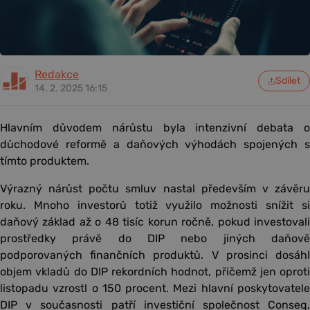
Redakce
Sdílet
14. 2. 2025 16:15
Hlavním důvodem nárůstu byla intenzivní debata o
důchodové reformě a daňových výhodách spojených s
tímto produktem.
Výrazný nárůst počtu smluv nastal především v závěru
roku. Mnoho investorů totiž využilo možnosti snížit si
daňový základ až o 48 tisíc korun ročně, pokud investovali
prostředky právě do DIP nebo jiných daňově
podporovaných finančních produktů. V prosinci dosáhl
objem vkladů do DIP rekordních hodnot, přičemž jen oproti
listopadu vzrostl o 150 procent. Mezi hlavní poskytovatele
DIP v současnosti patří investiční společnost Conseq,