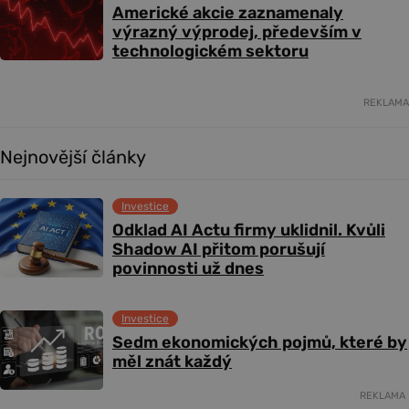
Americké akcie zaznamenaly
výrazný výprodej, především v
technologickém sektoru
REKLAMA
Nejnovější články
Investice
Odklad AI Actu firmy uklidnil. Kvůli
Shadow AI přitom porušují
povinnosti už dnes
Investice
Sedm ekonomických pojmů, které by
měl znát každý
REKLAMA