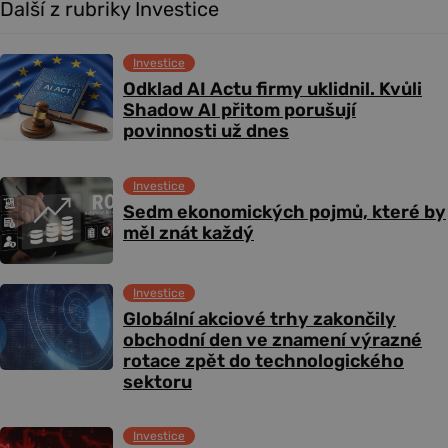
Další z rubriky Investice
Investice
Odklad AI Actu firmy uklidnil. Kvůli
Shadow AI přitom porušují
povinnosti už dnes
Investice
Sedm ekonomických pojmů, které by
měl znát každý
Investice
Globální akciové trhy zakončily
obchodní den ve znamení výrazné
rotace zpět do technologického
sektoru
Investice